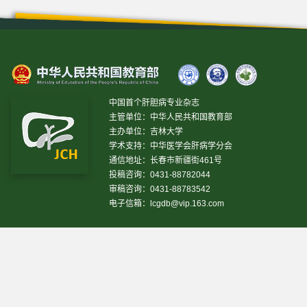
中国首个肝胆病专业杂志
主管单位：中华人民共和国教育部
主办单位：吉林大学
学术支持：中华医学会肝病学分会
通信地址：长春市新疆街461号
投稿咨询：0431-88782044
审稿咨询：0431-88783542
电子信箱：
lcgdb@vip.163.com
昨日IP[
18231
]
昨日PV[
38789
]
今日IP[
11537
]
今日
PV[
66607
]
当前在线[
1392
]
网站设计 © 2020 《临床肝胆病杂志》编辑部
吉ICP备10000617号-1
技
术支持:
仁和软件