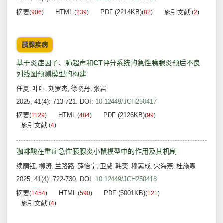
摘要
HTML
PDF (2214KB)
施引文献
(
906
)
(
239
)
(
82
)
(
2
)
胰腺疾病
基于炎症因子、肺超声和
CT
评分系统的急性胰腺炎预后不良
列线图预测模型的构建
任夏
叶叶
刘罗杰
徐晓丹
张岩
,
,
,
,
2025, 41(4): 713-721.
DOI:
10.12449/JCH250417
摘要
HTML
PDF (2126KB)
(
1129
)
(
484
)
(
99
)
施引文献
(
4
)
咖啡酸在重症急性胰腺炎小鼠模型中的作用及其机制
续嗣钰
柳涛
兰路路
薛怡宁
卫威
韩奕
穆素成
宋海燕
杜施霖
,
,
,
,
,
,
,
,
2025, 41(4): 722-730.
DOI:
10.12449/JCH250418
摘要
HTML
PDF (5001KB)
(
1454
)
(
590
)
(
121
)
施引文献
(
4
)