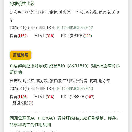
的准确性比较
刘宏宇
李小婷
江建宁
金超
蔡彩莲
王可杉
零芳蓬
范冰凌
苏明
,
,
,
,
,
,
,
,
华
2025, 41(4): 677-683.
DOI:
10.12449/JCH250412
摘要
HTML
PDF (879KB)
(
1152
)
(
318
)
(
110
)
肝脏肿瘤
血清醛酮还原酶家族1成员B10（AKR1B10）对肝细胞癌的诊
断价值
杜云玲
时长江
高方媛
张梦娜
王玲玲
张竹青
明颖
谢守军
,
,
,
,
,
,
,
2025, 41(4): 684-689.
DOI:
10.12449/JCH250413
摘要
HTML
PDF (1788KB)
(
1186
)
(
316
)
(
107
)
施引文献
(
1
)
同源盒基因A6（HOXA6）调控肝癌HepG2细胞增殖、侵袭、
转移和凋亡的作用机制