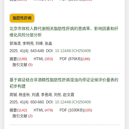
脂肪性肝病
北京市体检人群代谢相关脂肪性肝病的患病率、影响因素和纤
维化风险分层分析
郭海清
李明亮
刘峰
张晶
,
,
,
2025, 41(4): 643-649.
DOI:
10.12449/JCH250408
摘要
HTML
PDF (876KB)
(
1199
)
(
353
)
(
186
)
施引文献
(
5
)
基于病证结合非酒精性脂肪性肝病湿浊内停证证候评价量表的
初步构建
周铖
杨金秋
刘通
李善政
刘彤
赵文霞
,
,
,
,
,
2025, 41(4): 650-660.
DOI:
10.12449/JCH250409
摘要
HTML
PDF (1030KB)
(
1142
)
(
479
)
(
105
)
施引文献
(
2
)