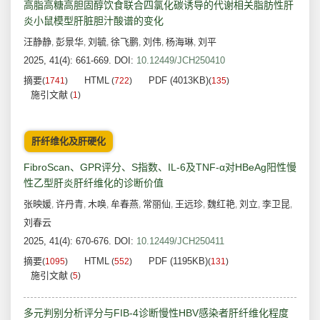
高脂高糖高胆固醇饮食联合四氯化碳诱导的代谢相关脂肪性肝
炎小鼠模型肝脏胆汁酸谱的变化
汪静静
彭景华
刘毓
徐飞鹏
刘伟
杨海琳
刘平
,
,
,
,
,
,
2025, 41(4): 661-669.
DOI:
10.12449/JCH250410
摘要
HTML
PDF (4013KB)
(
1741
)
(
722
)
(
135
)
施引文献
(
1
)
肝纤维化及肝硬化
FibroScan、GPR评分、S指数、IL-6及TNF-α对HBeAg阳性慢
性乙型肝炎肝纤维化的诊断价值
张映媛
许丹青
木唤
牟春燕
常丽仙
王远珍
魏红艳
刘立
李卫昆
,
,
,
,
,
,
,
,
,
刘春云
2025, 41(4): 670-676.
DOI:
10.12449/JCH250411
摘要
HTML
PDF (1195KB)
(
1095
)
(
552
)
(
131
)
施引文献
(
5
)
多元判别分析评分与FIB-4诊断慢性HBV感染者肝纤维化程度