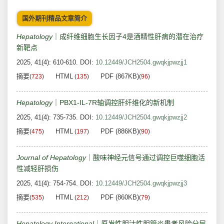
国外期刊精品文章简介
Hepatology
｜成纤维细胞生长因子4是酒精性肝病的潜在治疗
新靶点
2025, 41(4): 610-610.
DOI:
10.12449/JCH2504.gwqkjpwzjj1
摘要
HTML
PDF (867KB)
(
723
)
(
135
)
(
96
)
Hepatology
｜PBX1-IL-7R轴调控肝纤维化的新机制
2025, 41(4): 735-735.
DOI:
10.12449/JCH2504.gwqkjpwzjj2
摘要
HTML
PDF (886KB)
(
475
)
(
197
)
(
90
)
Journal of Hepatology
｜酸味神经元信号通过调控巨噬细胞活
性减轻肝损伤
2025, 41(4): 754-754.
DOI:
10.12449/JCH2504.gwqkjpwzjj3
摘要
HTML
PDF (860KB)
(
535
)
(
212
)
(
79
)
Hepatology International
｜原发性胆汁性胆管炎患者风险分层