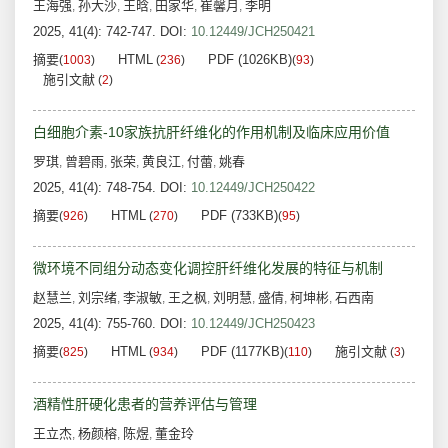
王海强
孙大沙
王晗
田家华
崔馨月
李明
,
,
,
,
,
2025, 41(4): 742-747.
DOI:
10.12449/JCH250421
摘要
HTML
PDF (1026KB)
(
1003
)
(
236
)
(
93
)
施引文献
(
2
)
白细胞介素-10家族抗肝纤维化的作用机制及临床应用价值
罗琪
曾碧雨
张荣
黄良江
付蕾
姚春
,
,
,
,
,
2025, 41(4): 748-754.
DOI:
10.12449/JCH250422
摘要
HTML
PDF (733KB)
(
926
)
(
270
)
(
95
)
微环境不同组分动态变化调控肝纤维化发展的特征与机制
赵慧兰
刘宗绪
李淑敏
王之枫
刘明慧
盛倩
柯坤彬
石西南
,
,
,
,
,
,
,
2025, 41(4): 755-760.
DOI:
10.12449/JCH250423
摘要
HTML
PDF (1177KB)
施引文献
(
825
)
(
934
)
(
110
)
(
3
)
酒精性肝硬化患者的营养评估与管理
王立杰
杨颜榕
陈煜
董金玲
,
,
,