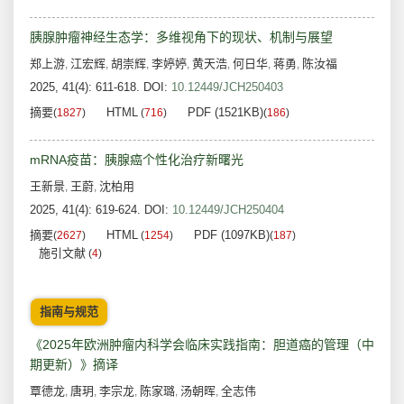
胰腺肿瘤神经生态学：多维视角下的现状、机制与展望
郑上游
江宏辉
胡崇辉
李婷婷
黄天浩
何日华
蒋勇
陈汝福
,
,
,
,
,
,
,
2025, 41(4): 611-618.
DOI:
10.12449/JCH250403
摘要
HTML
PDF (1521KB)
(
1827
)
(
716
)
(
186
)
mRNA疫苗：胰腺癌个性化治疗新曙光
王新景
王蔚
沈柏用
,
,
2025, 41(4): 619-624.
DOI:
10.12449/JCH250404
摘要
HTML
PDF (1097KB)
(
2627
)
(
1254
)
(
187
)
施引文献
(
4
)
指南与规范
《2025年欧洲肿瘤内科学会临床实践指南：胆道癌的管理（中
期更新）》摘译
覃德龙
唐玥
李宗龙
陈家璐
汤朝晖
全志伟
,
,
,
,
,