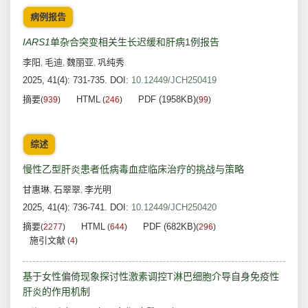
病例报告
IARS1
单杂合突变相关生长迟缓和肝病1例报告
李阳
毛迪
魏丽亚
巩纯秀
,
,
,
2025, 41(4): 731-735.
DOI:
10.12449/JCH250419
摘要
HTML
PDF (1958KB)
(
939
)
(
246
)
(
99
)
综述
慢性乙型肝炎患者低病毒血症临床治疗的挑战与策略
甘惠琳
石翠翠
李光明
,
,
2025, 41(4): 736-741.
DOI:
10.12449/JCH250420
摘要
HTML
PDF (682KB)
(
2277
)
(
644
)
(
296
)
施引文献
(
4
)
基于女性偏倚现象探讨性激素调控T淋巴细胞介导自身免疫性
肝炎的作用机制