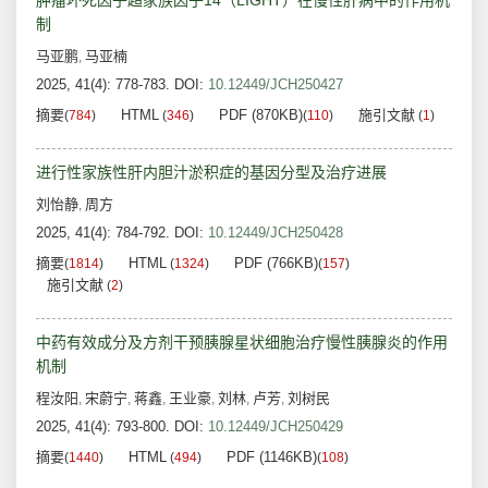
肿瘤坏死因子超家族因子14（LIGHT）在慢性肝病中的作用机
制
马亚鹏
马亚楠
,
2025, 41(4): 778-783.
DOI:
10.12449/JCH250427
摘要
HTML
PDF (870KB)
施引文献
(
784
)
(
346
)
(
110
)
(
1
)
进行性家族性肝内胆汁淤积症的基因分型及治疗进展
刘怡静
周方
,
2025, 41(4): 784-792.
DOI:
10.12449/JCH250428
摘要
HTML
PDF (766KB)
(
1814
)
(
1324
)
(
157
)
施引文献
(
2
)
中药有效成分及方剂干预胰腺星状细胞治疗慢性胰腺炎的作用
机制
程汝阳
宋蔚宁
蒋鑫
王业豪
刘林
卢芳
刘树民
,
,
,
,
,
,
2025, 41(4): 793-800.
DOI:
10.12449/JCH250429
摘要
HTML
PDF (1146KB)
(
1440
)
(
494
)
(
108
)