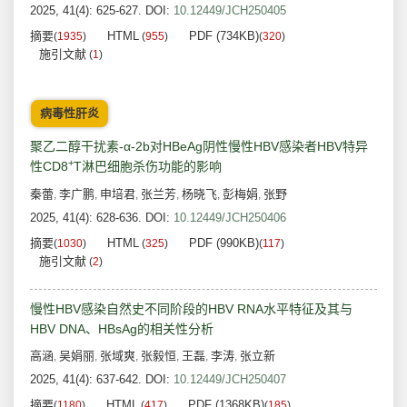
2025, 41(4): 625-627.
DOI:
10.12449/JCH250405
摘要
HTML
PDF (734KB)
(
1935
)
(
955
)
(
320
)
施引文献
(
1
)
病毒性肝炎
聚乙二醇干扰素-α-2b对HBeAg阴性慢性HBV感染者HBV特异
+
性CD8
T淋巴细胞杀伤功能的影响
秦蕾
李广鹏
申培君
张兰芳
杨晓飞
彭梅娟
张野
,
,
,
,
,
,
2025, 41(4): 628-636.
DOI:
10.12449/JCH250406
摘要
HTML
PDF (990KB)
(
1030
)
(
325
)
(
117
)
施引文献
(
2
)
慢性HBV感染自然史不同阶段的HBV RNA水平特征及其与
HBV DNA、HBsAg的相关性分析
高涵
吴娟丽
张域爽
张毅恒
王磊
李涛
张立新
,
,
,
,
,
,
2025, 41(4): 637-642.
DOI:
10.12449/JCH250407
摘要
HTML
PDF (1368KB)
(
1180
)
(
417
)
(
185
)