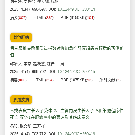
刘玉婷
麦静愔
侯天禄
成扬
,
,
,
2025, 41(4): 690-697.
DOI:
10.12449/JCH250414
摘要
HTML
PDF (8150KB)
(
807
)
(
285
)
(
101
)
其他肝病
第三腰椎骨骼肌质量指数对慢加急性肝衰竭患者预后的预测价
值
韩冶文
李京
赵凝慧
姚佳
王娟
,
,
,
,
2025, 41(4): 698-702.
DOI:
10.12449/JCH250415
摘要
HTML
PDF (1075KB)
施引文献
(
806
)
(
254
)
(
93
)
(
2
)
胆道疾病
人类表皮生长因子受体-2、血管内皮生长因子-A和细胞程序性
死亡-配体1在胆囊癌中的表达及其临床意义
杨阳
张文华
王万祥
,
,
2025, 41(4): 703-712.
DOI:
10.12449/JCH250416