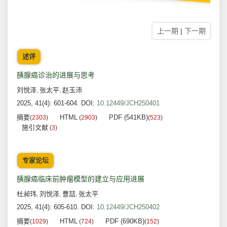
上一期
|
下一期
述评
胰腺癌诊治的进展与思考
刘悦泽
张太平
赵玉沛
,
,
2025, 41(4): 601-604.
DOI:
10.12449/JCH250401
摘要
HTML
PDF (541KB)
(
2303
)
(
2903
)
(
523
)
施引文献
(
3
)
专家论坛
胰腺癌临床前肿瘤模型的建立与应用进展
杜昶玮
刘悦泽
曹喆
张太平
,
,
,
2025, 41(4): 605-610.
DOI:
10.12449/JCH250402
摘要
HTML
PDF (690KB)
(
1029
)
(
724
)
(
152
)