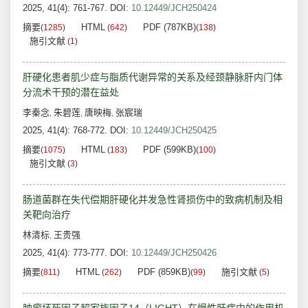
2025, 41(4): 761-767.
DOI:
10.12449/JCH250424
摘要
HTML
PDF (787KB)
(
1285
)
(
642
)
(
138
)
施引文献
(
1
)
肝硬化患者肌少症与脂质代谢异常的关系及经颈静脉肝内门体
分流术干预的潜在益处
李秦念
朱碧莲
唐映梅
张宸瑞
,
,
,
2025, 41(4): 768-772.
DOI:
10.12449/JCH250425
摘要
HTML
PDF (599KB)
(
1075
)
(
183
)
(
100
)
施引文献
(
3
)
肠道菌群在失代偿期肝硬化并发急性肾损伤中的致病机制及相
关靶向治疗
林清标
王贵强
,
2025, 41(4): 773-777.
DOI:
10.12449/JCH250426
摘要
HTML
PDF (859KB)
施引文献
(
811
)
(
262
)
(
99
)
(
5
)