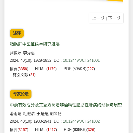
上一期
|
下一期
述评
脂肪肝中医证候学研究进展
赛俊婷
李秀惠
,
2024, 40(10): 1929-1932.
DOI:
10.12449/JCH241001
摘要
HTML
PDF (595KB)
(
3358
)
(
1179
)
(
227
)
施引文献
(
21
)
专家论坛
中药有效成分及其复方防治非酒精性脂肪性肝病的现状与展望
潘雨晴
毛傲洁
于楚楚
胡义扬
,
,
,
2024, 40(10): 1933-1941.
DOI:
10.12449/JCH241002
摘要
HTML
PDF (838KB)
(
3157
)
(
1417
)
(
326
)