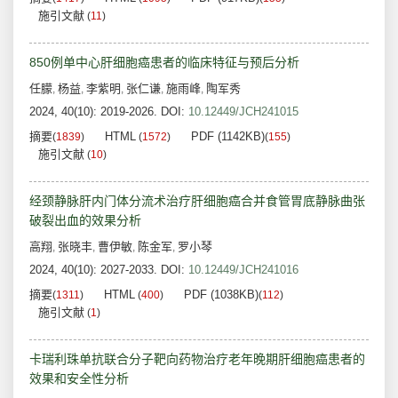
施引文献
(
11
)
850例单中心肝细胞癌患者的临床特征与预后分析
任朦
杨益
李紫明
张仁谦
施雨峰
陶军秀
,
,
,
,
,
2024, 40(10): 2019-2026.
DOI:
10.12449/JCH241015
摘要
HTML
PDF (1142KB)
(
1839
)
(
1572
)
(
155
)
施引文献
(
10
)
经颈静脉肝内门体分流术治疗肝细胞癌合并食管胃底静脉曲张
破裂出血的效果分析
高翔
张晓丰
曹伊敏
陈金军
罗小琴
,
,
,
,
2024, 40(10): 2027-2033.
DOI:
10.12449/JCH241016
摘要
HTML
PDF (1038KB)
(
1311
)
(
400
)
(
112
)
施引文献
(
1
)
卡瑞利珠单抗联合分子靶向药物治疗老年晚期肝细胞癌患者的
效果和安全性分析