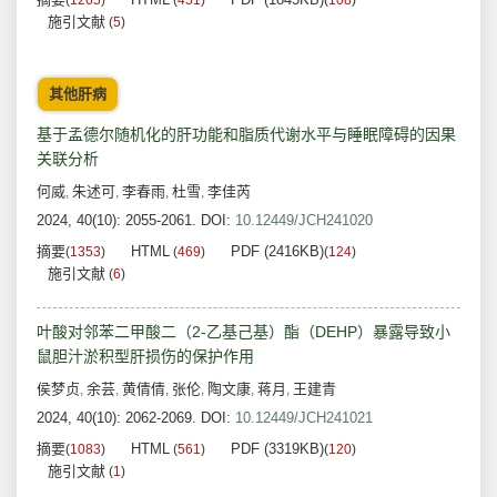
(
1265
)
(
451
)
(
108
)
施引文献
(
5
)
其他肝病
基于孟德尔随机化的肝功能和脂质代谢水平与睡眠障碍的因果
关联分析
何威
朱述可
李春雨
杜雪
李佳芮
,
,
,
,
2024, 40(10): 2055-2061.
DOI:
10.12449/JCH241020
摘要
HTML
PDF (2416KB)
(
1353
)
(
469
)
(
124
)
施引文献
(
6
)
叶酸对邻苯二甲酸二（2-乙基己基）酯（DEHP）暴露导致小
鼠胆汁淤积型肝损伤的保护作用
侯梦贞
余芸
黄倩倩
张伦
陶文康
蒋月
王建青
,
,
,
,
,
,
2024, 40(10): 2062-2069.
DOI:
10.12449/JCH241021
摘要
HTML
PDF (3319KB)
(
1083
)
(
561
)
(
120
)
施引文献
(
1
)