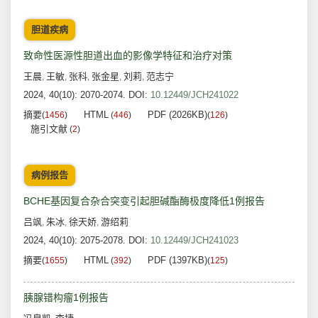
胆道疾病
致命性医源性胆道出血的影像学特征和治疗对策
王晨
王敏
张科
张金星
刘莉
范志宁
,
,
,
,
,
2024, 40(10): 2070-2074.
DOI:
10.12449/JCH241022
摘要
HTML
PDF (2026KB)
(
1456
)
(
446
)
(
126
)
施引文献
(
2
)
病例报告
BCHE基因复合杂合突变引起胆碱酯酶极度降低1例报告
吕飒
朱冰
徐天娇
游绍莉
,
,
,
2024, 40(10): 2075-2078.
DOI:
10.12449/JCH241023
摘要
HTML
PDF (1397KB)
(
1655
)
(
392
)
(
125
)
胰腺错构瘤1例报告