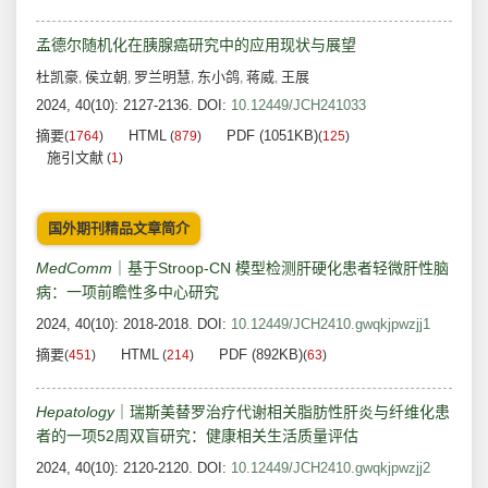
孟德尔随机化在胰腺癌研究中的应用现状与展望
杜凯豪
侯立朝
罗兰明慧
东小鸽
蒋威
王展
,
,
,
,
,
2024, 40(10): 2127-2136.
DOI:
10.12449/JCH241033
摘要
HTML
PDF (1051KB)
(
1764
)
(
879
)
(
125
)
施引文献
(
1
)
国外期刊精品文章简介
MedComm
｜基于Stroop-CN 模型检测肝硬化患者轻微肝性脑
病：一项前瞻性多中心研究
2024, 40(10): 2018-2018.
DOI:
10.12449/JCH2410.gwqkjpwzjj1
摘要
HTML
PDF (892KB)
(
451
)
(
214
)
(
63
)
Hepatology
｜瑞斯美替罗治疗代谢相关脂肪性肝炎与纤维化患
者的一项52周双盲研究：健康相关生活质量评估
2024, 40(10): 2120-2120.
DOI:
10.12449/JCH2410.gwqkjpwzjj2