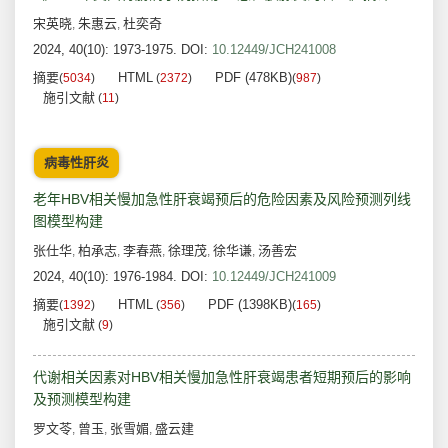
宋英晓
朱惠云
杜奕奇
,
,
2024, 40(10): 1973-1975.
DOI:
10.12449/JCH241008
摘要
HTML
PDF (478KB)
(
5034
)
(
2372
)
(
987
)
施引文献
(
11
)
病毒性肝炎
老年HBV相关慢加急性肝衰竭预后的危险因素及风险预测列线
图模型构建
张仕华
柏承志
李春燕
徐理茂
徐华谦
汤善宏
,
,
,
,
,
2024, 40(10): 1976-1984.
DOI:
10.12449/JCH241009
摘要
HTML
PDF (1398KB)
(
1392
)
(
356
)
(
165
)
施引文献
(
9
)
代谢相关因素对HBV相关慢加急性肝衰竭患者短期预后的影响
及预测模型构建
罗文苓
曾玉
张雪媚
盛云建
,
,
,