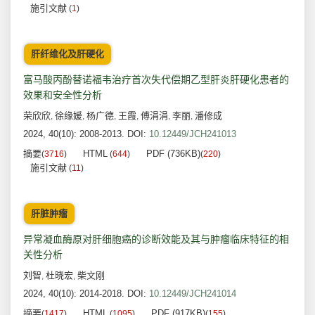
施引文献
(
1
)
肝纤维化及肝硬化
富马酸丙酚替诺福韦治疗首次失代偿期乙型肝炎肝硬化患者的
效果和安全性分析
荣欣欣
徐缘媛
杨广德
王霞
傅涓涓
李丽
潘修成
,
,
,
,
,
,
2024, 40(10): 2008-2013.
DOI:
10.12449/JCH241013
摘要
HTML
PDF (736KB)
(
3716
)
(
644
)
(
220
)
施引文献
(
11
)
肝脏肿瘤
异常凝血酶原对肝细胞癌的诊断效能及其与肿瘤临床特征的相
关性分析
刘智
杜晓宏
柴文刚
,
,
2024, 40(10): 2014-2018.
DOI:
10.12449/JCH241014
摘要
HTML
PDF (917KB)
(
1417
)
(
1095
)
(
155
)