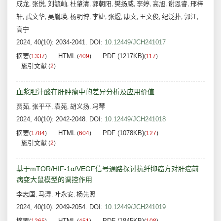
成龙
张悦
刘毓屾
杜肇清
郭朝阳
樊扬威
李婷
高旭
谢恩睿
邢梓
,
,
,
,
,
,
,
,
,
轩
武文华
吴胤瑛
杨明博
李婕
张煜
康文
王文俊
纪泛扑
郭江
,
,
,
,
,
,
,
,
,
,
高宁
2024, 40(10): 2034-2041.
DOI:
10.12449/JCH241017
摘要
HTML
PDF (1217KB)
(
1337
)
(
409
)
(
117
)
施引文献
(
2
)
血浆胆汁酸在肝肿瘤中的差异分析及应用价值
贾茹
张平平
袁苑
胡义扬
冯琴
,
,
,
,
2024, 40(10): 2042-2048.
DOI:
10.12449/JCH241018
摘要
HTML
PDF (1078KB)
(
1784
)
(
604
)
(
127
)
施引文献
(
2
)
基于mTOR/HIF-1α/VEGF信号通路探讨抗纤抑癌方对肝癌前
病变大鼠模型的调控作用
李志国
马浔
叶永安
杨先照
,
,
,
2024, 40(10): 2049-2054.
DOI:
10.12449/JCH241019
摘要
HTML
PDF (1845KB)