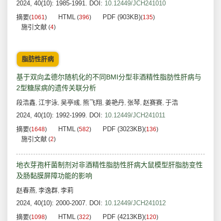
2024, 40(10): 1985-1991.
DOI:
10.12449/JCH241010
摘要
HTML
PDF (903KB)
(
1061
)
(
396
)
(
135
)
施引文献
(
4
)
脂肪性肝病
基于双向孟德尔随机化的不同BMI分型非酒精性脂肪性肝病与
2型糖尿病的遗传关联分析
段浩鑫
江宇泳
吴亭彧
熊飞翔
姜艳丹
张琴
赵赛赛
于浩
,
,
,
,
,
,
,
2024, 40(10): 1992-1999.
DOI:
10.12449/JCH241011
摘要
HTML
PDF (3023KB)
(
1648
)
(
582
)
(
136
)
施引文献
(
2
)
地衣芽孢杆菌制剂对非酒精性脂肪性肝病大鼠模型肝脂肪变性
及肠黏膜屏障功能的影响
赵春燕
李逸群
李莉
,
,
2024, 40(10): 2000-2007.
DOI:
10.12449/JCH241012
摘要
HTML
PDF (4213KB)
(
1098
)
(
322
)
(
120
)