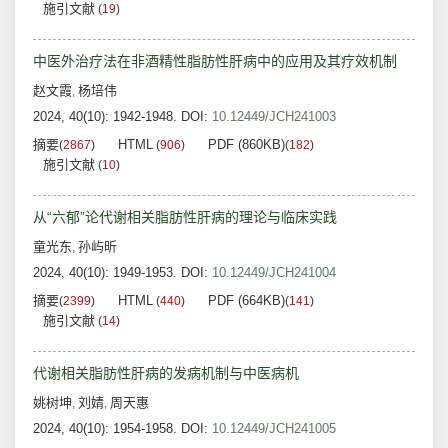
施引文献
(
19
)
中医外治疗法在非酒精性脂肪性肝病中的应用及其疗效机制
赵文霞
杨培伟
,
2024, 40(10): 1942-1948.
DOI:
10.12449/JCH241003
摘要
HTML
PDF (860KB)
(
2867
)
(
906
)
(
182
)
施引文献
(
10
)
从“六郁”论代谢相关脂肪性肝病的理论与临床实践
童光东
孙屿昕
,
2024, 40(10): 1949-1953.
DOI:
10.12449/JCH241004
摘要
HTML
PDF (664KB)
(
2399
)
(
440
)
(
141
)
施引文献
(
14
)
代谢相关脂肪性肝病的发病机制与中医病机
姚树坤
刘婧
周天惠
,
,
2024, 40(10): 1954-1958.
DOI:
10.12449/JCH241005