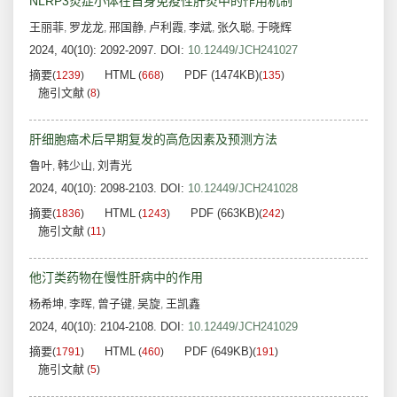
NLRP3炎症小体在自身免疫性肝炎中的作用机制
王丽菲
罗龙龙
邢国静
卢利霞
李斌
张久聪
于晓辉
,
,
,
,
,
,
2024, 40(10): 2092-2097.
DOI:
10.12449/JCH241027
摘要
HTML
PDF (1474KB)
(
1239
)
(
668
)
(
135
)
施引文献
(
8
)
肝细胞癌术后早期复发的高危因素及预测方法
鲁叶
韩少山
刘青光
,
,
2024, 40(10): 2098-2103.
DOI:
10.12449/JCH241028
摘要
HTML
PDF (663KB)
(
1836
)
(
1243
)
(
242
)
施引文献
(
11
)
他汀类药物在慢性肝病中的作用
杨希坤
李晖
曾子键
吴旋
王凯鑫
,
,
,
,
2024, 40(10): 2104-2108.
DOI:
10.12449/JCH241029
摘要
HTML
PDF (649KB)
(
1791
)
(
460
)
(
191
)
施引文献
(
5
)