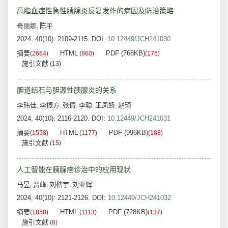
高脂血症性急性胰腺炎反复发作的病因及防治策略
奇丽娜
陈平
,
2024, 40(10): 2109-2115.
DOI:
10.12449/JCH241030
摘要
HTML
PDF (768KB)
(
2664
)
(
860
)
(
175
)
施引文献
(
13
)
胆道结石与胆源性胰腺炎的关系
李玮佳
李振方
张倩
李聪
王凤娇
赵琦
,
,
,
,
,
2024, 40(10): 2116-2120.
DOI:
10.12449/JCH241031
摘要
HTML
PDF (996KB)
(
1558
)
(
1177
)
(
188
)
施引文献
(
15
)
人工智能在胰腺癌诊治中的应用现状
马昱
贾峰
刘楷宇
刘亚辉
,
,
,
2024, 40(10): 2121-2126.
DOI:
10.12449/JCH241032
摘要
HTML
PDF (728KB)
(
1858
)
(
1113
)
(
137
)
施引文献
(
8
)