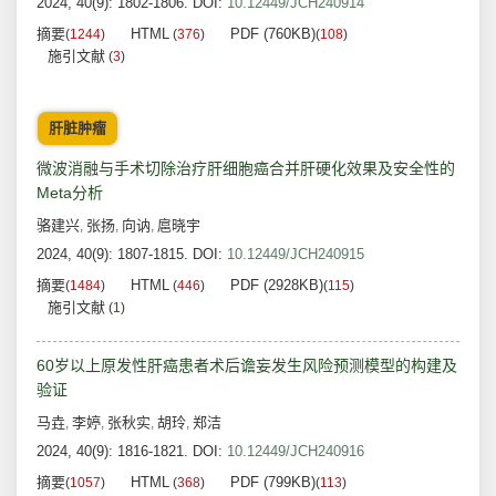
2024, 40(9): 1802-1806.
DOI:
10.12449/JCH240914
摘要
HTML
PDF (760KB)
(
1244
)
(
376
)
(
108
)
施引文献
(
3
)
肝脏肿瘤
微波消融与手术切除治疗肝细胞癌合并肝硬化效果及安全性的
Meta分析
骆建兴
张扬
向讷
扈晓宇
,
,
,
2024, 40(9): 1807-1815.
DOI:
10.12449/JCH240915
摘要
HTML
PDF (2928KB)
(
1484
)
(
446
)
(
115
)
施引文献
(
1
)
60岁以上原发性肝癌患者术后谵妄发生风险预测模型的构建及
验证
马垚
李婷
张秋实
胡玲
郑洁
,
,
,
,
2024, 40(9): 1816-1821.
DOI:
10.12449/JCH240916
摘要
HTML
PDF (799KB)
(
1057
)
(
368
)
(
113
)