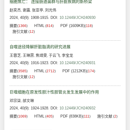
细胞焦亡： 连接肠道菌群与肝脏疾病的新桥梁
赵奕杰
谢露
张亚亭
刘光伟
,
,
,
2024, 40(9): 1908-1915.
DOI:
10.12449/JCH240930
摘要
HTML
PDF (1609KB)
(
1366
)
(
814
)
(
118
)
施引文献
(
12
)
自噬途径降解肝脏脂滴的研究进展
王蓉芝
王琳雳
焦靖雯
于云飞
李宝龙
,
,
,
,
2024, 40(9): 1916-1923.
DOI:
10.12449/JCH240931
摘要
HTML
PDF (1212KB)
(
3585
)
(
2712
)
(
174
)
施引文献
(
12
)
巨噬细胞在原发性胆汁性胆管炎发生发展中的作用
邓宗柒
邰文琳
,
2024, 40(9): 1924-1928.
DOI:
10.12449/JCH240932
摘要
HTML
PDF (838KB)
施引文献
(
1069
)
(
405
)
(
111
)
(
2
)