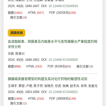
,
,
,
,
,
2024, 40(9): 1840-1847.
DOI:
10.12449/JCH240919
摘要
HTML
PDF (3425KB)
(
1081
)
(
507
)
(
100
)
施引文献
(
4
)
胰腺疾病
血清脂联素、网膜素及内脂素水平与急性胰腺炎严重程度的相
关性分析
许新
陈章兴
,
2024, 40(9): 1848-1852.
DOI:
10.12449/JCH240920
摘要
HTML
PDF (910KB)
施引文献
(
888
)
(
242
)
(
93
)
(
3
)
胰腺癌类器官模型的构建及其对化疗药物的敏感性试验
王靖宇
黄容
卢艳
陈子然
张晓杰
任虎
张楠
赵冬兵
宋伟
张星光
,
,
,
,
,
,
,
,
,
2024, 40(9): 1853-1858.
DOI:
10.12449/JCH240921
摘要
HTML
PDF (3800KB)
(
1908
)
(
316
)
(
149
)
施引文献
(
1
)