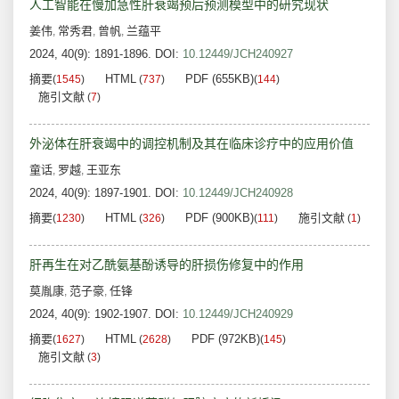
人工智能在慢加急性肝衰竭预后预测模型中的研究现状
姜伟
常秀君
曾帆
兰蕴平
,
,
,
2024, 40(9): 1891-1896.
DOI:
10.12449/JCH240927
摘要
HTML
PDF (655KB)
(
1545
)
(
737
)
(
144
)
施引文献
(
7
)
外泌体在肝衰竭中的调控机制及其在临床诊疗中的应用价值
童话
罗越
王亚东
,
,
2024, 40(9): 1897-1901.
DOI:
10.12449/JCH240928
摘要
HTML
PDF (900KB)
施引文献
(
1230
)
(
326
)
(
111
)
(
1
)
肝再生在对乙酰氨基酚诱导的肝损伤修复中的作用
莫胤康
范子豪
任锋
,
,
2024, 40(9): 1902-1907.
DOI:
10.12449/JCH240929
摘要
HTML
PDF (972KB)
(
1627
)
(
2628
)
(
145
)
施引文献
(
3
)