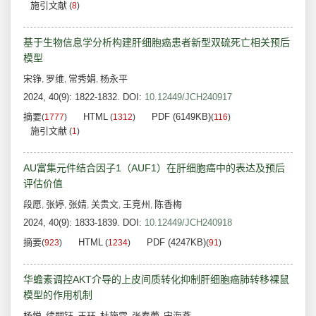
施引文献
(
8
)
基于生物信息学分析构建肝细胞癌患者新型双硫死亡相关预后
模型
宋铮
罗维
常秀娟
杨永平
,
,
,
2024, 40(9): 1822-1832.
DOI:
10.12449/JCH240917
摘要
HTML
PDF (6149KB)
(
1777
)
(
1312
)
(
116
)
施引文献
(
1
)
AU富集元件结合因子1（AUF1）在肝细胞癌中的表达及预后
评估价值
段愿
张婷
张婧
关贵文
王竞州
陈香梅
,
,
,
,
,
2024, 40(9): 1833-1839.
DOI:
10.12449/JCH240918
摘要
HTML
PDF (4247KB)
(
923
)
(
1234
)
(
91
)
华蟾素调控AKT介导的上皮间质转化抑制肝细胞癌肺转移裸鼠
模型的作用机制
杨悦
续嗣钰
王珏
杜施霖
张春蕾
宋海燕