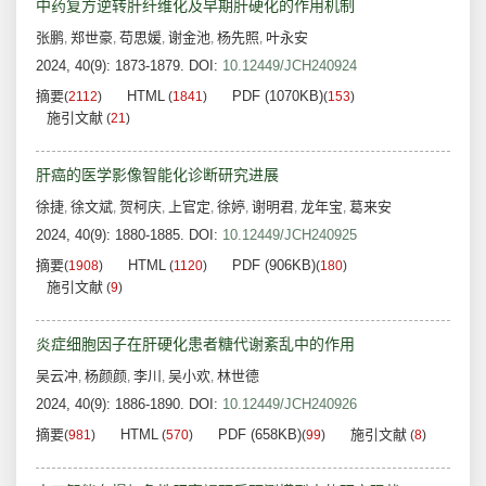
中药复方逆转肝纤维化及早期肝硬化的作用机制
张鹏
郑世豪
苟思媛
谢金池
杨先照
叶永安
,
,
,
,
,
2024, 40(9): 1873-1879.
DOI:
10.12449/JCH240924
摘要
HTML
PDF (1070KB)
(
2112
)
(
1841
)
(
153
)
施引文献
(
21
)
肝癌的医学影像智能化诊断研究进展
徐捷
徐文斌
贺柯庆
上官定
徐婷
谢明君
龙年宝
葛来安
,
,
,
,
,
,
,
2024, 40(9): 1880-1885.
DOI:
10.12449/JCH240925
摘要
HTML
PDF (906KB)
(
1908
)
(
1120
)
(
180
)
施引文献
(
9
)
炎症细胞因子在肝硬化患者糖代谢紊乱中的作用
吴云冲
杨颜颜
李川
吴小欢
林世德
,
,
,
,
2024, 40(9): 1886-1890.
DOI:
10.12449/JCH240926
摘要
HTML
PDF (658KB)
施引文献
(
981
)
(
570
)
(
99
)
(
8
)