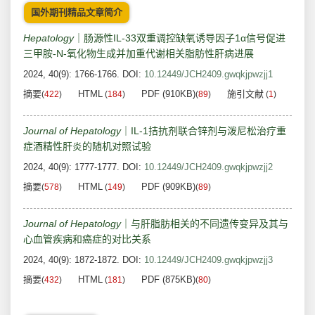
国外期刊精品文章简介
Hepatology
｜肠源性IL-33双重调控缺氧诱导因子1α信号促进
三甲胺-N-氧化物生成并加重代谢相关脂肪性肝病进展
2024, 40(9): 1766-1766.
DOI:
10.12449/JCH2409.gwqkjpwzjj1
摘要
HTML
PDF (910KB)
施引文献
(
422
)
(
184
)
(
89
)
(
1
)
Journal of Hepatology
｜IL-1拮抗剂联合锌剂与泼尼松治疗重
症酒精性肝炎的随机对照试验
2024, 40(9): 1777-1777.
DOI:
10.12449/JCH2409.gwqkjpwzjj2
摘要
HTML
PDF (909KB)
(
578
)
(
149
)
(
89
)
Journal of Hepatology
｜与肝脂肪相关的不同遗传变异及其与
心血管疾病和癌症的对比关系
2024, 40(9): 1872-1872.
DOI:
10.12449/JCH2409.gwqkjpwzjj3
摘要
HTML
PDF (875KB)
(
432
)
(
181
)
(
80
)