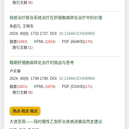
施引文献
(
6
)
局部治疗联合系统治疗在肝细胞癌转化治疗中的价值
朱超凡
王晓东
,
2024, 40(9): 1732-1737.
DOI:
10.12449/JCH240903
摘要
HTML
PDF (664KB)
(
1092
)
(
1933
)
(
170
)
施引文献
(
1
)
晚期肝细胞癌转化治疗的挑战与思考
卢实春
2024, 40(9): 1738-1740.
DOI:
10.12449/JCH240904
摘要
HTML
PDF (531KB)
(
1821
)
(
1870
)
(
171
)
施引文献
(
6
)
热点·视点·观点
大道至简——简约慢性乙型肝炎疾病进展自然史建议