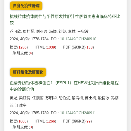
自身免疫性肝病
抗线粒体抗体阴性与阳性原发性胆汁性胆管炎患者临床特征比
较
乔可欣
周桂琴
刘亚兴
冯颖
刘尧
李斌
王宪波
,
,
,
,
,
,
2024, 40(9): 1778-1784.
DOI:
10.12449/JCH240910
摘要
HTML
PDF (693KB)
(
1286
)
(
1039
)
(
133
)
施引文献
(
4
)
肝纤维化及肝硬化
血清外纺锤体极样蛋白1（ESPL1）在HBV相关肝纤维化进程
中的诊断价值
黄龙
梁红倩
任澳丽
苏明华
胡伯斌
黎清梅
苏土梅
殷倩冰
冯彦
,
,
,
,
,
,
,
,
菲
江建宁
,
2024, 40(9): 1785-1789.
DOI:
10.12449/JCH240911
摘要
HTML
PDF (896KB)
(
1003
)
(
1266
)
(
99
)
施引文献
(
3
)