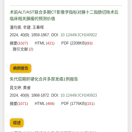
术前ALT/AST联合多期CT影像学指标对胰十二指肠切除术后
临床相关胰瘘的预测价值
潘均昊
辛建
王春晖
,
,
2024, 40(9): 1859-1867.
DOI:
10.12449/JCH240922
摘要
HTML
PDF (2208KB)
(
1027
)
(
421
)
(
93
)
施引文献
(
2
)
病例报告
失代偿期肝硬化合并多原发癌1例报告
晁文婷
黄睿
,
2024, 40(9): 1868-1872.
DOI:
10.12449/JCH240923
摘要
HTML
PDF (1776KB)
(
1071
)
(
468
)
(
151
)
综述