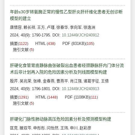
年龄≤30岁转氨酶正常的慢性乙型肝炎肝纤维化患者无创诊断
模型的建立
唐情容
赖长祥
王方
卢瑾
徐春华
李向军
徐逸洲
,
,
,
,
,
,
2024, 40(9): 1790-1795.
DOI:
10.12449/JCH240912
摘要
HTML
PDF (831KB)
(
1122
)
(
438
)
(
105
)
施引文献
(
5
)
肝硬化食管胃底静脉曲张破裂出血患者经颈静脉肝内门体分流
术后非计划再入院的危险因素分析及列线图模型构建
殷芹
吴兆荣
张峰
金春燕
曹燕平
肖江强
诸葛宇征
王倩
,
,
,
,
,
,
,
2024, 40(9): 1796-1801.
DOI:
10.12449/JCH240913
摘要
HTML
PDF (1108KB)
(
1291
)
(
1448
)
(
111
)
施引文献
(
5
)
肝硬化门脉性肺动脉高压危险因素分析及预测模型构建
匡竞
滕双芩
申彤彤
闫怡然
王玮
申川
赵彩彦
,
,
,
,
,
,