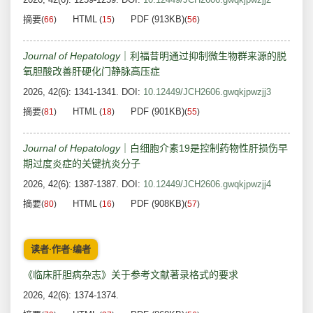
摘要
HTML
PDF (913KB)
(
66
)
(
15
)
(
56
)
Journal of Hepatology
｜利福昔明通过抑制微生物群来源的脱
氧胆酸改善肝硬化门静脉高压症
2026, 42(6): 1341-1341.
DOI:
10.12449/JCH2606.gwqkjpwzjj3
摘要
HTML
PDF (901KB)
(
81
)
(
18
)
(
55
)
Journal of Hepatology
｜白细胞介素19是控制药物性肝损伤早
期过度炎症的关键抗炎分子
2026, 42(6): 1387-1387.
DOI:
10.12449/JCH2606.gwqkjpwzjj4
摘要
HTML
PDF (908KB)
(
80
)
(
16
)
(
57
)
读者·作者·编者
《临床肝胆病杂志》关于参考文献著录格式的要求
2026, 42(6): 1374-1374.