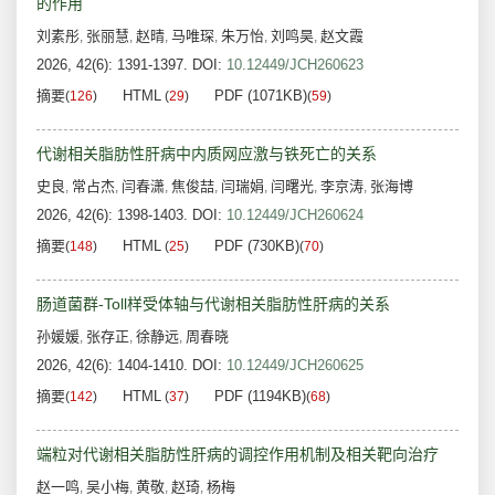
的作用
刘素彤
张丽慧
赵晴
马唯琛
朱万怡
刘鸣昊
赵文霞
,
,
,
,
,
,
2026, 42(6): 1391-1397.
DOI:
10.12449/JCH260623
摘要
HTML
PDF (1071KB)
(
126
)
(
29
)
(
59
)
代谢相关脂肪性肝病中内质网应激与铁死亡的关系
史良
常占杰
闫春潇
焦俊喆
闫瑞娟
闫曙光
李京涛
张海博
,
,
,
,
,
,
,
2026, 42(6): 1398-1403.
DOI:
10.12449/JCH260624
摘要
HTML
PDF (730KB)
(
148
)
(
25
)
(
70
)
肠道菌群-Toll样受体轴与代谢相关脂肪性肝病的关系
孙媛媛
张存正
徐静远
周春晓
,
,
,
2026, 42(6): 1404-1410.
DOI:
10.12449/JCH260625
摘要
HTML
PDF (1194KB)
(
142
)
(
37
)
(
68
)
端粒对代谢相关脂肪性肝病的调控作用机制及相关靶向治疗
赵一鸣
吴小梅
黄敬
赵琦
杨梅
,
,
,
,