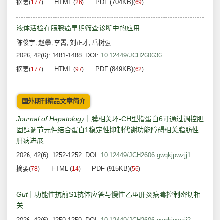
摘要
HTML
PDF (704KB)
(
177
)
(
26
)
(
69
)
液体活检在胰腺癌早期筛查诊断中的应用
陈俊宇
赵攀
李霄
刘正才
岳树强
,
,
,
,
2026, 42(6): 1481-1488.
DOI:
10.12449/JCH260636
摘要
HTML
PDF (849KB)
(
177
)
(
97
)
(
62
)
国外期刊精品文章简介
Journal of Hepatology
｜膜相关环-CH型指蛋白6可通过调控胆
固醇调节元件结合蛋白1稳定性抑制代谢功能障碍相关脂肪性
肝病进展
2026, 42(6): 1252-1252.
DOI:
10.12449/JCH2606.gwqkjpwzjj1
摘要
HTML
PDF (915KB)
(
78
)
(
14
)
(
56
)
Gut
｜功能性抗前S1抗体应答与慢性乙型肝炎病毒控制密切相
关
2026, 42(6): 1259-1259.
DOI:
10.12449/JCH2606.gwqkjpwzjj2