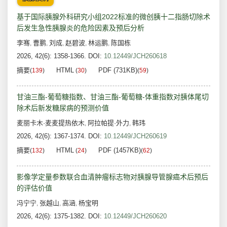
基于国际胰腺外科研究小组2022标准的微创胰十二指肠切除术
后发生急性胰腺炎的危险因素及预后分析
李骞
曹鹏
刘成
赵碧波
林运鹏
陈国栋
,
,
,
,
,
2026, 42(6): 1358-1366.
DOI:
10.12449/JCH260618
摘要
HTML
PDF (731KB)
(
139
)
(
30
)
(
59
)
甘油三酯-葡萄糖指数、甘油三酯-葡萄糖-体重指数对胰体尾切
除术后新发糖尿病的预测价值
麦丽卡木·麦麦提热依木
阿拉帕提·外力
韩玮
,
,
2026, 42(6): 1367-1374.
DOI:
10.12449/JCH260619
摘要
HTML
PDF (1457KB)
(
132
)
(
24
)
(
62
)
影像学定量参数联合血清肿瘤标志物对胰腺导管腺癌术后预后
的评估价值
冯宁宁
张越山
高涵
杨宝明
,
,
,
2026, 42(6): 1375-1382.
DOI:
10.12449/JCH260620