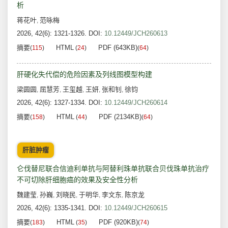
析
蒋花叶
范咏梅
,
2026, 42(6): 1321-1326.
DOI:
10.12449/JCH260613
摘要
HTML
PDF (643KB)
(
115
)
(
24
)
(
64
)
肝硬化失代偿的危险因素及列线图模型构建
梁圆圆
屈慧芳
王玺越
王妍
张和钊
徐钧
,
,
,
,
,
2026, 42(6): 1327-1334.
DOI:
10.12449/JCH260614
摘要
HTML
PDF (2134KB)
(
158
)
(
44
)
(
64
)
肝脏肿瘤
仑伐替尼联合信迪利单抗与阿替利珠单抗联合贝伐珠单抗治疗
不可切除肝细胞癌的效果及安全性分析
魏建莹
孙巍
刘晓民
于明华
李文东
陈京龙
,
,
,
,
,
2026, 42(6): 1335-1341.
DOI:
10.12449/JCH260615
摘要
HTML
PDF (920KB)
(
183
)
(
35
)
(
74
)