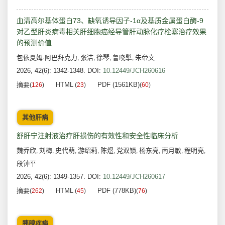
血清高尔基体蛋白73、缺氧诱导因子-1α及基质金属蛋白酶-9
对乙型肝炎病毒相关肝细胞癌经导管肝动脉化疗栓塞治疗效果
的预测价值
包依夏姆·阿巴拜克力
张洁
徐琴
鲁晓擘
朱帝文
,
,
,
,
2026, 42(6): 1342-1348.
DOI:
10.12449/JCH260616
摘要
HTML
PDF (1561KB)
(
126
)
(
23
)
(
60
)
其他肝病
舒肝宁注射液治疗肝损伤的有效性和安全性临床分析
魏乔欣
刘梅
史代萌
游绍莉
陈煜
党双锁
杨东亮
南月敏
程明亮
,
,
,
,
,
,
,
,
,
段钟平
2026, 42(6): 1349-1357.
DOI:
10.12449/JCH260617
摘要
HTML
PDF (778KB)
(
262
)
(
45
)
(
76
)
胰腺疾病