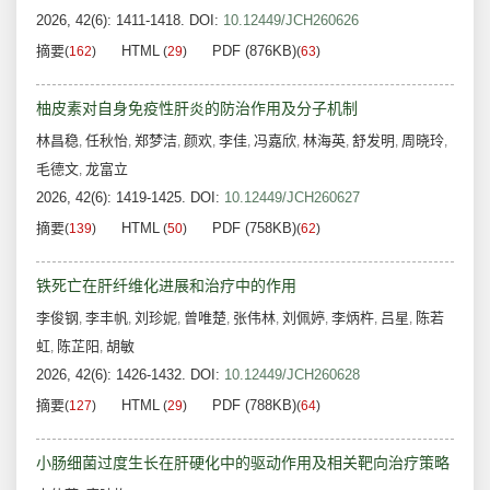
2026, 42(6): 1411-1418.
DOI:
10.12449/JCH260626
摘要
HTML
PDF (876KB)
(
162
)
(
29
)
(
63
)
柚皮素对自身免疫性肝炎的防治作用及分子机制
林昌稳
任秋怡
郑梦洁
颜欢
李佳
冯嘉欣
林海英
舒发明
周晓玲
,
,
,
,
,
,
,
,
,
毛德文
龙富立
,
2026, 42(6): 1419-1425.
DOI:
10.12449/JCH260627
摘要
HTML
PDF (758KB)
(
139
)
(
50
)
(
62
)
铁死亡在肝纤维化进展和治疗中的作用
李俊钢
李丰帆
刘珍妮
曾唯楚
张伟林
刘佩婷
李炳杵
吕星
陈若
,
,
,
,
,
,
,
,
虹
陈芷阳
胡敏
,
,
2026, 42(6): 1426-1432.
DOI:
10.12449/JCH260628
摘要
HTML
PDF (788KB)
(
127
)
(
29
)
(
64
)
小肠细菌过度生长在肝硬化中的驱动作用及相关靶向治疗策略