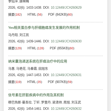
李仙萍
唐映梅
,
2026, 42(6): 1433-1438.
DOI:
10.12449/JCH260629
摘要
HTML
PDF (842KB)
(
182
)
(
56
)
(
60
)
Yes相关蛋白参与肝细胞癌发生发展的作用机制
马丹阳
刘江凯
,
2026, 42(6): 1439-1446.
DOI:
10.12449/JCH260630
摘要
HTML
PDF (855KB)
(
129
)
(
128
)
(
60
)
纳米囊泡递送系统在肝癌治疗中的应用
马惠
马艳花
马春霞
田旭东
,
,
,
2026, 42(6): 1447-1453.
DOI:
10.12449/JCH260631
摘要
HTML
PDF (907KB)
(
119
)
(
35
)
(
59
)
信号素在肝脏疾病中的作用及其机制
穆巴热斯·曼吾拉
丁轩
罗壹丹
梁清帅
周旭
刘玉武
,
,
,
,
,
2026, 42(6): 1454-1461.
DOI:
10.12449/JCH260632