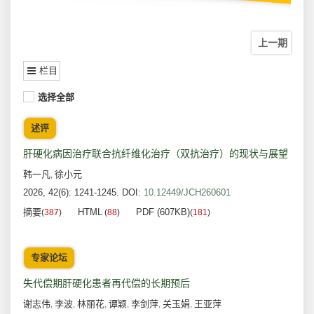
上一期
栏目
选择全部
述评
肝硬化病因治疗联合抗纤维化治疗（双抗治疗）的现状与展望
韩一凡
徐小元
,
2026, 42(6): 1241-1245.
DOI:
10.12449/JCH260601
摘要
HTML
PDF (607KB)
(
387
)
(
88
)
(
181
)
专家论坛
失代偿期肝硬化患者再代偿的长期预后
谢志伟
李波
林丽花
谭颖
李剑萍
关玉娟
王亚萍
,
,
,
,
,
,