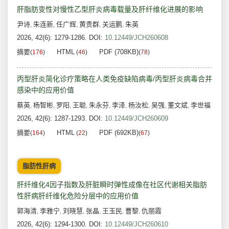
肝脂肪变性对慢性乙型肝炎病毒载量及肝纤维化进展的影响
尹诗
朱连新
任广辉
黄贵群
关运鹏
朱英
,
,
,
,
,
2026, 42(6): 1279-1286.
DOI:
10.12449/JCH260608
摘要
HTML
PDF (708KB)
(
176
)
(
46
)
(
78
)
丙型肝炎简化诊疗策略在人类免疫缺陷病毒/丙型肝炎病毒合并
感染中的应用价值
蔡英
杨智彬
罗阳
王聪
朱永芬
李泽
杨汝松
吴强
董文斌
李世福
,
,
,
,
,
,
,
,
,
2026, 42(6): 1287-1293.
DOI:
10.12449/JCH260609
摘要
HTML
PDF (692KB)
(
164
)
(
22
)
(
67
)
脂肪性肝病
肝纤维化4因子指数及肝脏瞬时弹性成像在社区代谢相关脂肪
性肝病肝纤维化危险分层中的应用价值
郭海清
李雅宁
刘晓慧
张晶
王玉民
曹黎
仇丽霞
,
,
,
,
,
,
2026, 42(6): 1294-1300.
DOI:
10.12449/JCH260610