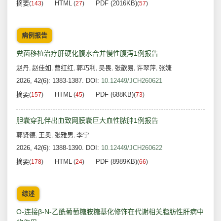
摘要
HTML
PDF (2016KB)
(
143
)
(
27
)
(
57
)
病例报告
粪菌移植治疗肝硬化腹水合并慢性腹泻1例报告
赵丹
赵佳如
曹红红
郭巧利
吴畏
张歆易
许翠萍
张婕
,
,
,
,
,
,
,
2026, 42(6): 1383-1387.
DOI:
10.12449/JCH260621
摘要
HTML
PDF (688KB)
(
157
)
(
45
)
(
73
)
胆囊穿孔伴出血致网膜囊巨大血性脓肿1例报告
郭贤德
王奥
张雅男
李宁
,
,
,
2026, 42(6): 1388-1390.
DOI:
10.12449/JCH260622
摘要
HTML
PDF (8989KB)
(
178
)
(
24
)
(
66
)
综述
O-连接β-N-乙酰葡萄糖胺糖基化修饰在代谢相关脂肪性肝病中