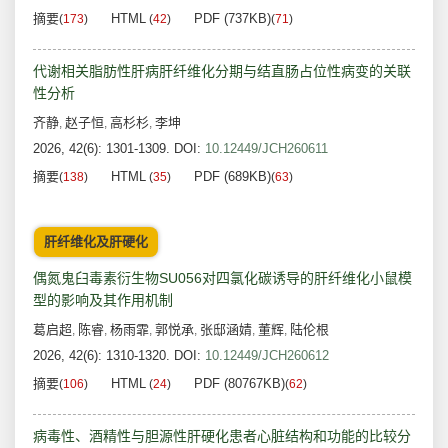
摘要
HTML
PDF (737KB)
(
173
)
(
42
)
(
71
)
代谢相关脂肪性肝病肝纤维化分期与结直肠占位性病变的关联
性分析
齐静
赵子恒
高杉杉
李坤
,
,
,
2026, 42(6): 1301-1309.
DOI:
10.12449/JCH260611
摘要
HTML
PDF (689KB)
(
138
)
(
35
)
(
63
)
肝纤维化及肝硬化
偶氮鬼臼毒素衍生物SU056对四氯化碳诱导的肝纤维化小鼠模
型的影响及其作用机制
葛启超
陈睿
杨雨霏
郭悦承
张邸涵婧
董辉
陆伦根
,
,
,
,
,
,
2026, 42(6): 1310-1320.
DOI:
10.12449/JCH260612
摘要
HTML
PDF (80767KB)
(
106
)
(
24
)
(
62
)
病毒性、酒精性与胆源性肝硬化患者心脏结构和功能的比较分