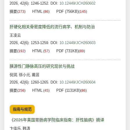
2026, 42(6): 1246-1252.
DOI:
10.12449/JCH260602
摘要
HTML
PDF (756KB)
(
273
)
(
86
)
(
145
)
肝硬化相关骨密度降低的流行病学、机制与防治
王凌云
2026, 42(6): 1253-1259.
DOI:
10.12449/JCH260603
摘要
HTML
PDF (731KB)
(
192
)
(
57
)
(
89
)
胰源性门静脉高压的研究现状与挑战
倪润
徐小元
戴芸
,
,
2026, 42(6): 1260-1265.
DOI:
10.12449/JCH260604
摘要
HTML
PDF (1131KB)
(
256
)
(
45
)
(
86
)
指南与规范
《2026年美国胃肠病学院临床指南：肝性脑病》摘译
卞佳乐
韩涛
,