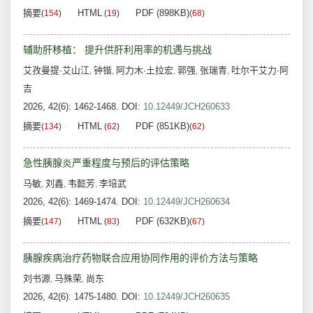
摘要
HTML
PDF (898KB)
(
154
)
(
19
)
(
68
)
辅助肝移植： 提升供肝利用率的机遇与挑战
艾孜曼提·艾山江
钟锴
阿力木·土拉宏
郭强
张瑞青
吐尔干艾力·阿
,
,
,
,
,
吉
2026, 42(6): 1462-1468.
DOI:
10.12449/JCH260633
摘要
HTML
PDF (851KB)
(
134
)
(
62
)
(
62
)
急性胰腺炎严重程度与预后的评估策略
马敏
刘鑫
韦懿芳
李培武
,
,
,
2026, 42(6): 1469-1474.
DOI:
10.12449/JCH260634
摘要
HTML
PDF (632KB)
(
147
)
(
83
)
(
67
)
胰腺疾病治疗药物联合应用协同作用的评价方法与策略
刘书源
马殊荣
尚东
,
,
2026, 42(6): 1475-1480.
DOI:
10.12449/JCH260635