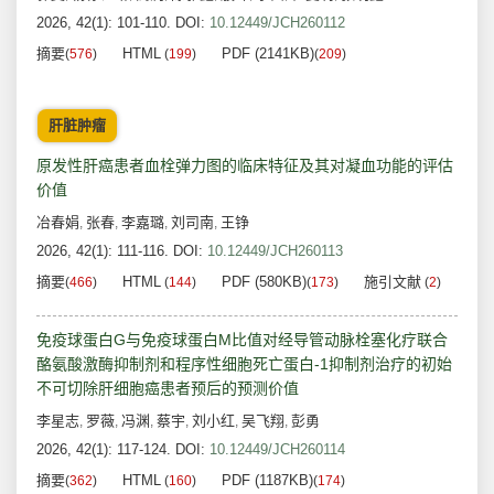
2026, 42(1): 101-110.
DOI:
10.12449/JCH260112
摘要
HTML
PDF (2141KB)
(
576
)
(
199
)
(
209
)
肝脏肿瘤
原发性肝癌患者血栓弹力图的临床特征及其对凝血功能的评估
价值
冶春娟
张春
李嘉璐
刘司南
王铮
,
,
,
,
2026, 42(1): 111-116.
DOI:
10.12449/JCH260113
摘要
HTML
PDF (580KB)
施引文献
(
466
)
(
144
)
(
173
)
(
2
)
免疫球蛋白G与免疫球蛋白M比值对经导管动脉栓塞化疗联合
酪氨酸激酶抑制剂和程序性细胞死亡蛋白-1抑制剂治疗的初始
不可切除肝细胞癌患者预后的预测价值
李星志
罗薇
冯渊
蔡宇
刘小红
吴飞翔
彭勇
,
,
,
,
,
,
2026, 42(1): 117-124.
DOI:
10.12449/JCH260114
摘要
HTML
PDF (1187KB)
(
362
)
(
160
)
(
174
)