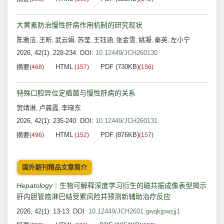
大黄素防治慢性肝病作用机制的研究现状
陈雅洁
王昕
武云娟
苏莹
王钰涵
张金雪
姚凝
秦英
左小宁
,
,
,
,
,
,
,
,
2026, 42(1): 228-234.
DOI:
10.12449/JCH260130
摘要
HTML
PDF (730KB)
(
468
)
(
157
)
(
156
)
特殊口腔异位定植菌与慢性肝病的关系
贺靖淋
卢晨霞
李晓东
,
,
2026, 42(1): 235-240.
DOI:
10.12449/JCH260131
摘要
HTML
PDF (876KB)
(
496
)
(
152
)
(
157
)
国外期刊精品文章简介
Hepatology
｜生物可解释深度学习衍生的磁共振成像表型揭示
肝内胆管癌淋巴结受累风险并预测新辅助治疗反应
2026, 42(1): 13-13.
DOI:
10.12449/JCH2601.gwqkjpwzjj1