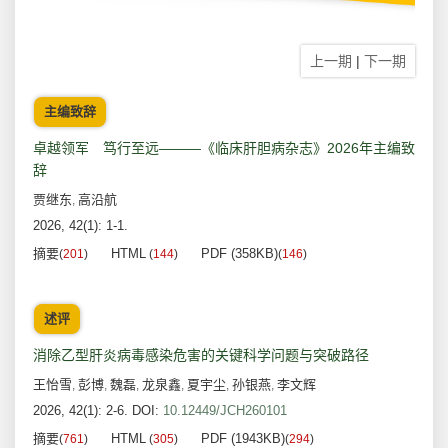
上一期
|
下一期
主编致辞
卓越领军 笃行至远———《临床肝胆病杂志》2026年主编致
辞
贾继东
高沿航
,
2026, 42(1): 1-1.
摘要
HTML
PDF (358KB)
(
201
)
(
144
)
(
146
)
述评
消除乙型肝炎病毒感染危害的关键科学问题与突破路径
王怡雪
彭博
魏磊
龙泉鑫
夏宇尘
孙银燕
李文辉
,
,
,
,
,
,
2026, 42(1): 2-6.
DOI:
10.12449/JCH260101
摘要
HTML
PDF (1943KB)
(
761
)
(
305
)
(
294
)