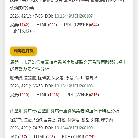
医院学会介入医学专业委员会
北京医师协会门静脉高压症多学科
,
诊治医师分会
2026, 42(1): 47-65.
DOI:
10.12449/JCH260107
摘要
HTML
PDF (1269KB)
(
1742
)
(
921
)
(
644
)
施引文献
(
3
)
病毒性肝炎
恩替卡韦经治低病毒血症患者序贯或联合富马酸丙酚替诺福韦
的疗效及安全性分析
张伊婧
黄凌鹰
陈博武
朱宛春
李曼
沈杰
高月求
,
,
,
,
,
,
2026, 42(1): 66-73.
DOI:
10.12449/JCH260108
摘要
HTML
PDF (776KB)
(
1810
)
(
1426
)
(
216
)
丙型肝炎病毒/乙型肝炎病毒重叠感染者的血清学特征分析
崔延飞
黄霞
张超
吉英杰
卿松
付渊洁
张晶
刘丽
程勇前
,
,
,
,
,
,
,
,
2026, 42(1): 74-79.
DOI:
10.12449/JCH260109
摘要
HTML
PDF (784KB)
(
477
)
(
148
)
(
174
)