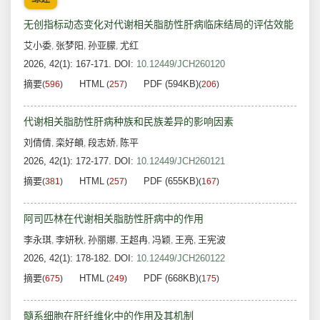
无创指标动态变化对代谢相关脂肪性肝病临床结局的评估效能
艾小委
张梦阳
孙亚朦
尤红
,
,
,
2026, 42(1): 167-171.
DOI:
10.12449/JCH260120
摘要
HTML
PDF (594KB)
(
596
)
(
257
)
(
206
)
代谢相关脂肪性肝病种族和民族差异的影响因素
刘倩倩
栾好頔
段志娇
陈平
,
,
,
2026, 42(1): 172-177.
DOI:
10.12449/JCH260121
摘要
HTML
PDF (655KB)
(
381
)
(
257
)
(
167
)
阿司匹林在代谢相关脂肪性肝病中的作用
李永琪
李妍秋
孙丽娜
王超冉
冯颖
王亮
王宪波
,
,
,
,
,
,
2026, 42(1): 178-182.
DOI:
10.12449/JCH260122
摘要
HTML
PDF (668KB)
(
675
)
(
249
)
(
175
)
髓系细胞在肝纤维化中的作用及其机制