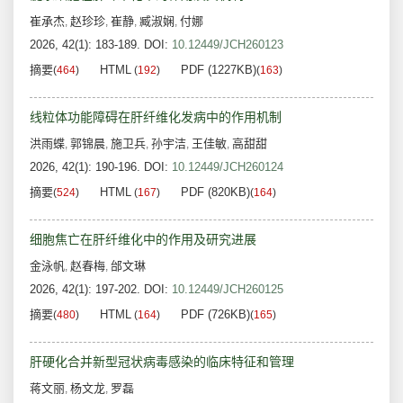
崔承杰
赵珍珍
崔静
臧淑娴
付娜
,
,
,
,
2026, 42(1): 183-189.
DOI:
10.12449/JCH260123
摘要
HTML
PDF (1227KB)
(
464
)
(
192
)
(
163
)
线粒体功能障碍在肝纤维化发病中的作用机制
洪雨蝶
郭锦晨
施卫兵
孙宇洁
王佳敏
高甜甜
,
,
,
,
,
2026, 42(1): 190-196.
DOI:
10.12449/JCH260124
摘要
HTML
PDF (820KB)
(
524
)
(
167
)
(
164
)
细胞焦亡在肝纤维化中的作用及研究进展
金泳帆
赵春梅
邰文琳
,
,
2026, 42(1): 197-202.
DOI:
10.12449/JCH260125
摘要
HTML
PDF (726KB)
(
480
)
(
164
)
(
165
)
肝硬化合并新型冠状病毒感染的临床特征和管理
蒋文丽
杨文龙
罗磊
,
,