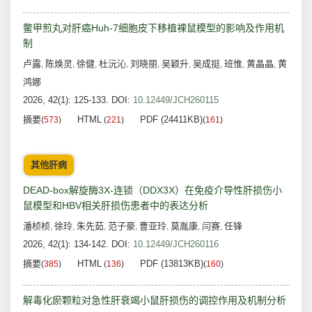
鳖甲煎丸对肝癌Huh-7细胞皮下移植裸鼠模型的影响及作用机
制
卢露
陈焕灵
徐健
杜沅沁
刘晓丽
吴颖升
吴成挺
班惟
黄晶晶
黄
,
,
,
,
,
,
,
,
,
鸿娜
2026, 42(1): 125-133.
DOI:
10.12449/JCH260115
摘要
HTML
PDF (24411KB)
(
573
)
(
221
)
(
161
)
其他肝病
DEAD-box解旋酶3X-连锁（DDX3X）在免疫介导性肝损伤小
鼠模型和HBV相关肝损伤患者中的表达分析
潘桢桢
徐玲
朱先茹
范子豪
曹亚玲
莫胤康
闫赛
任锋
,
,
,
,
,
,
,
2026, 42(1): 134-142.
DOI:
10.12449/JCH260116
摘要
HTML
PDF (13813KB)
(
385
)
(
136
)
(
160
)
解毒化瘀颗粒对急性肝衰竭小鼠肝损伤的调控作用及机制分析