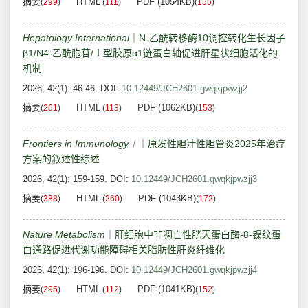
摘要
HTML
PDF (1054KB)
(
299
)
(
111
)
(
155
)
Hepatology International
｜N-乙酰转移酶10调控转化生长因子
β1/N4-乙酰胞苷/Ⅰ型胶原α1链蛋白轴促进肝星状细胞活化的
机制
2026, 42(1): 46-46.
DOI:
10.12449/JCH2601.gwqkjpwzjj2
摘要
HTML
PDF (1062KB)
(
261
)
(
113
)
(
153
)
Frontiers in Immunology｜
｜原发性胆汁性胆管炎2025年治疗
方案的叙述性综述
2026, 42(1): 159-159.
DOI:
10.12449/JCH2601.gwqkjpwzjj3
摘要
HTML
PDF (1043KB)
(
388
)
(
260
)
(
172
)
Nature Metabolism
｜肝细胞中非凋亡性胱天蛋白酶-8-镍纹蛋
白通路促进代谢功能障碍相关脂肪性肝炎纤维化
2026, 42(1): 196-196.
DOI:
10.12449/JCH2601.gwqkjpwzjj4
摘要
HTML
PDF (1041KB)
(
295
)
(
112
)
(
152
)