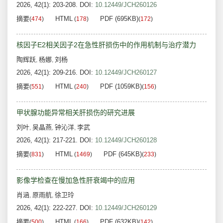
2026, 42(1): 203-208.
DOI:
10.12449/JCH260126
摘要
HTML
PDF (695KB)
(
474
)
(
178
)
(
172
)
核因子E2相关因子2在急性肝损伤中的作用机制与治疗潜力
陶辉跃
杨娜
刘杨
,
,
2026, 42(1): 209-216.
DOI:
10.12449/JCH260127
摘要
HTML
PDF (1059KB)
(
551
)
(
240
)
(
156
)
甲状腺功能异常相关肝损伤的研究进展
刘叶
吴晶燕
钟沁洋
李武
,
,
,
2026, 42(1): 217-221.
DOI:
10.12449/JCH260128
摘要
HTML
PDF (645KB)
(
831
)
(
1469
)
(
233
)
影像学检查在慢加急性肝衰竭中的应用
肖涵
原雨航
徐卫玲
,
,
2026, 42(1): 222-227.
DOI:
10.12449/JCH260129
摘要
HTML
PDF (632KB)
(
500
)
(
166
)
(
142
)