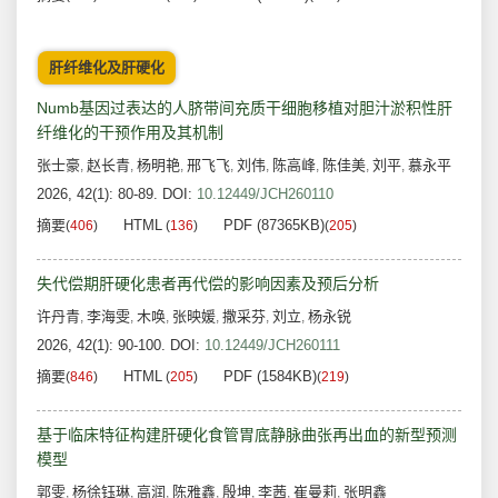
肝纤维化及肝硬化
Numb基因过表达的人脐带间充质干细胞移植对胆汁淤积性肝
纤维化的干预作用及其机制
张士豪
赵长青
杨明艳
邢飞飞
刘伟
陈高峰
陈佳美
刘平
慕永平
,
,
,
,
,
,
,
,
2026, 42(1): 80-89.
DOI:
10.12449/JCH260110
摘要
HTML
PDF (87365KB)
(
406
)
(
136
)
(
205
)
失代偿期肝硬化患者再代偿的影响因素及预后分析
许丹青
李海雯
木唤
张映媛
撒采芬
刘立
杨永锐
,
,
,
,
,
,
2026, 42(1): 90-100.
DOI:
10.12449/JCH260111
摘要
HTML
PDF (1584KB)
(
846
)
(
205
)
(
219
)
基于临床特征构建肝硬化食管胃底静脉曲张再出血的新型预测
模型
郭雯
杨徐钰琳
高润
陈雅鑫
殷坤
李茜
崔曼莉
张明鑫
,
,
,
,
,
,
,