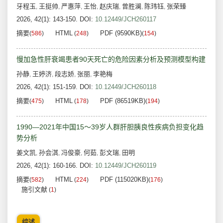
牙程玉
王挺帅
严惠萍
王怡
赵庆瑞
曾胜澜
陈玮钰
张荣臻
,
,
,
,
,
,
,
2026, 42(1): 143-150.
DOI:
10.12449/JCH260117
摘要
HTML
PDF (9590KB)
(
586
)
(
248
)
(
154
)
慢加急性肝衰竭患者90天死亡的危险因素分析及预测模型构建
孙静
王婷济
段志娇
张丽
李艳梅
,
,
,
,
2026, 42(1): 151-159.
DOI:
10.12449/JCH260118
摘要
HTML
PDF (86519KB)
(
475
)
(
178
)
(
194
)
1990—2021年中国15～39岁人群肝胆胰良性疾病负担变化趋
势分析
姜文凯
孙会淇
冯俊豪
何茹
彭文瑞
田明
,
,
,
,
,
2026, 42(1): 160-166.
DOI:
10.12449/JCH260119
摘要
HTML
PDF (115020KB)
(
582
)
(
224
)
(
176
)
施引文献
(
1
)
综述