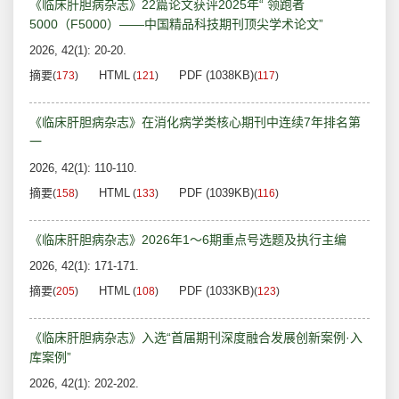
《临床肝胆病杂志》22篇论文获评2025年“ 领跑者
5000（F5000）——中国精品科技期刊顶尖学术论文”
2026, 42(1): 20-20.
摘要
HTML
PDF (1038KB)
(
173
)
(
121
)
(
117
)
《临床肝胆病杂志》在消化病学类核心期刊中连续7年排名第
一
2026, 42(1): 110-110.
摘要
HTML
PDF (1039KB)
(
158
)
(
133
)
(
116
)
《临床肝胆病杂志》2026年1～6期重点号选题及执行主编
2026, 42(1): 171-171.
摘要
HTML
PDF (1033KB)
(
205
)
(
108
)
(
123
)
《临床肝胆病杂志》入选“首届期刊深度融合发展创新案例·入
库案例”
2026, 42(1): 202-202.