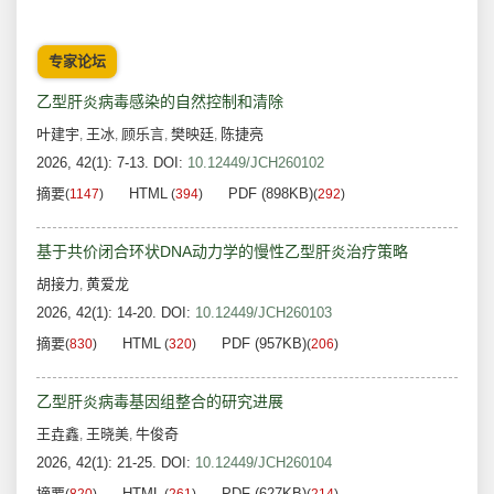
专家论坛
乙型肝炎病毒感染的自然控制和清除
叶建宇
王冰
顾乐言
樊映廷
陈捷亮
,
,
,
,
2026, 42(1): 7-13.
DOI:
10.12449/JCH260102
摘要
HTML
PDF (898KB)
(
1147
)
(
394
)
(
292
)
基于共价闭合环状DNA动力学的慢性乙型肝炎治疗策略
胡接力
黄爱龙
,
2026, 42(1): 14-20.
DOI:
10.12449/JCH260103
摘要
HTML
PDF (957KB)
(
830
)
(
320
)
(
206
)
乙型肝炎病毒基因组整合的研究进展
王垚鑫
王晓美
牛俊奇
,
,
2026, 42(1): 21-25.
DOI:
10.12449/JCH260104
摘要
HTML
PDF (627KB)