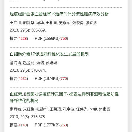
经皮经肝曲张血管栓塞术治疗门体分流性脑病疗效分析
王广川
胡锦华
冯华
田相国
史永军
张俊勇
张春清
,
,
,
,
,
,
2013, 29(5): 365-369.
摘要
PDF (1556KB)
(
4228
)
(
750
)
白细胞介素17促进肝纤维化发生发展的机制
管海涛
赵金丽
汤瑞
孙琳琳
,
,
,
2013, 29(5): 370-374.
摘要
PDF (1874KB)
(
4531
)
(
770
)
血红素加氧酶-1调控核转录因子-κB表达抑制非酒精性脂肪性
肝纤维化的机制
南月敏
米红梅
杜静华
王荣琦
孔令波
任伟光
李会
赵素贤
,
,
,
,
,
,
,
2013, 29(5): 375-378.
摘要
PDF (1777KB)
(
4143
)
(
753
)