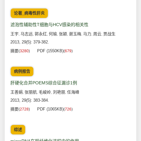
论著_病毒性肝炎
滤泡性辅助性T细胞与HCV感染的相关性
王宇
马志远
郭永红
何瑜
张颖
谢玉梅
马力
周云
贾战生
,
,
,
,
,
,
,
,
2013, 29(5): 379-382.
摘要
PDF (1550KB)
(
3280
)
(
679
)
病例报告
肝硬化合并POEMS综合征漏诊1例
王善娟
张丽航
毛峻岭
刘艳丽
任海峰
,
,
,
,
2013, 29(5): 383-384.
摘要
PDF (1065KB)
(
2728
)
(
726
)
综述