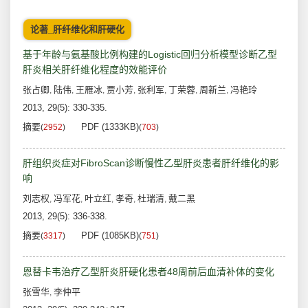
论著_肝纤维化和肝硬化
基于年龄与氨基酸比例构建的Logistic回归分析模型诊断乙型
肝炎相关肝纤维化程度的效能评价
张占卿
陆伟
王雁冰
贾小芳
张利军
丁荣蓉
周新兰
冯艳玲
,
,
,
,
,
,
,
2013, 29(5): 330-335.
摘要
PDF (1333KB)
(
2952
)
(
703
)
肝组织炎症对FibroScan诊断慢性乙型肝炎患者肝纤维化的影
响
刘志权
冯军花
叶立红
孝奇
杜瑞清
戴二黑
,
,
,
,
,
2013, 29(5): 336-338.
摘要
PDF (1085KB)
(
3317
)
(
751
)
恩替卡韦治疗乙型肝炎肝硬化患者48周前后血清补体的变化
张雪华
李仲平
,