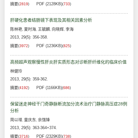
摘要
PDF (2128KB)
(
2819
)
(
733
)
肝硬化患者结肠镜下表现及其相关因素分析
陈林艳
夏时海
王毓麟
向晓辉
李海
,
,
,
,
2013, 29(5): 356-358.
摘要
PDF (1236KB)
(
3972
)
(
825
)
高频超声观察慢性肝炎肝实质形态对诊断肝纤维化的临床价值
林健玲
2013, 29(5): 359-362.
摘要
PDF (1166KB)
(
4192
)
(
686
)
保留迷走神经干门奇静脉断流加分流术治疗门静脉高压症28例
分析
简以增
童庆东
余强锋
,
,
2013, 29(5): 363-364+374.
摘要
PDF (2329KB)
(
3716
)
(
738
)