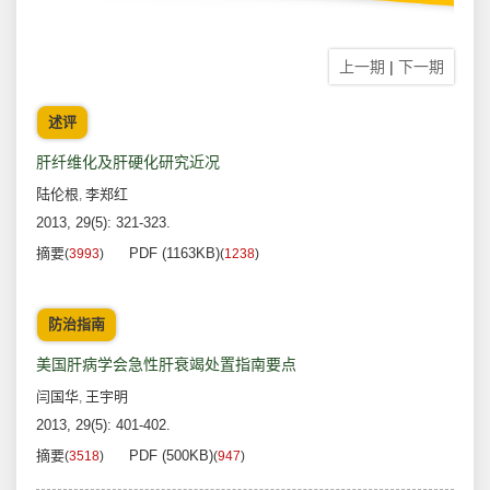
上一期
|
下一期
述评
肝纤维化及肝硬化研究近况
陆伦根
李郑红
,
2013, 29(5): 321-323.
摘要
PDF (1163KB)
(
3993
)
(
1238
)
防治指南
美国肝病学会急性肝衰竭处置指南要点
闫国华
王宇明
,
2013, 29(5): 401-402.
摘要
PDF (500KB)
(
3518
)
(
947
)