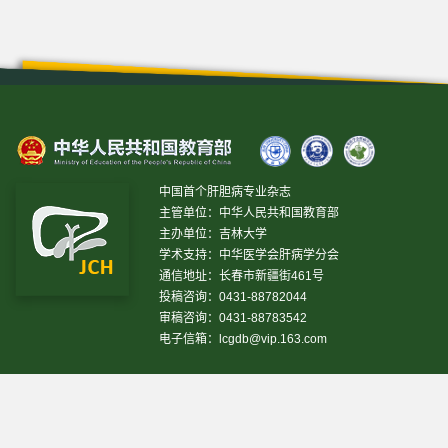
中国首个肝胆病专业杂志
主管单位：中华人民共和国教育部
主办单位：吉林大学
学术支持：中华医学会肝病学分会
通信地址：长春市新疆街461号
投稿咨询：0431-88782044
审稿咨询：0431-88783542
电子信箱：
lcgdb@vip.163.com
昨日IP[
21366
]
昨日PV[
72462
]
今日IP[
8606
]
今日PV[
25941
]
当前在线[
1836
]