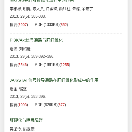
microRNA在肝纤维化进程中的作用
李彬彬
明健
陈大贵
许蜜蝶
颜红柱
朱樑
余宏宇
,
,
,
,
,
,
2013, 29(5): 385-388.
摘要
PDF (1333KB)
(
3907
)
(
852
)
PI3K/Akt信号通路与肝纤维化
潘澎
刘绍能
,
2013, 29(5): 389-392+396.
摘要
PDF (1991KB)
(
5546
)
(
1255
)
JAK/STAT信号转导通路在肝纤维化形成中的作用
潘金
琚坚
,
2013, 29(5): 393-396.
摘要
PDF (626KB)
(
1093
)
(
677
)
肝硬化与睡眠障碍
吴鉴今
姚定康
,