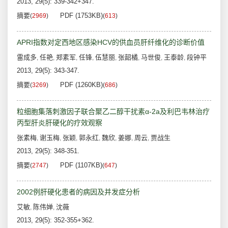
2013, 29(5): 339-342+347.
摘要
PDF (1753KB)
(
2969
)
(
613
)
APRI指数对定西地区感染HCV的供血员肝纤维化的诊断价值
雷成多
任艳
郑素军
任锋
伍慧丽
张韶橘
马世俊
王泰龄
段钟平
,
,
,
,
,
,
,
,
2013, 29(5): 343-347.
摘要
PDF (1260KB)
(
3269
)
(
686
)
粒细胞集落刺激因子联合聚乙二醇干扰素α-2a及利巴韦林治疗
丙型肝炎肝硬化的疗效观察
张素梅
谢玉梅
张颖
郭永红
魏欣
姜娜
周云
贾战生
,
,
,
,
,
,
,
2013, 29(5): 348-351.
摘要
PDF (1107KB)
(
2747
)
(
647
)
2002例肝硬化患者的病因及并发症分析
艾敏
陈伟婵
沈薇
,
,
2013, 29(5): 352-355+362.