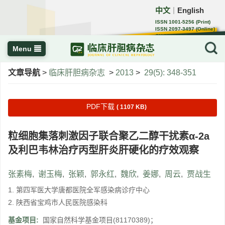
中文
English
｜
ISSN 1001-5256 (Print)
ISSN 2097-3497 (Online)
CN 22-1108/R
Menu
文章导航
>
临床肝胆病杂志
>
2013
>
29(5): 348-351
PDF下载
( 1107 KB)
粒细胞集落刺激因子联合聚乙二醇干扰素α-2a
及利巴韦林治疗丙型肝炎肝硬化的疗效观察
张素梅
,
谢玉梅
,
张颖
,
郭永红
,
魏欣
,
姜娜
,
周云
,
贾战生
1. 第四军医大学唐都医院全军感染病诊疗中心
2. 陕西省宝鸡市人民医院感染科
基金项目:
国家自然科学基金项目(81170389)；