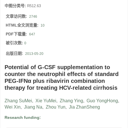
中图分类号:
R512.63
文章访问数:
2746
HTML全文浏览量:
10
PDF下载量:
647
被引次数:
0
出版日期:
2013-05-20
Potential of G-CSF supplementation to
counter the neutrophil effects of standard
PEG-IFNα plus ribavirin combination
therapy for treating HCV-related cirrhosis
Zhang SuMei
,
Xie YuMei
,
Zhang Ying
,
Guo YongHong
,
Wei Xin
,
Jiang Na
,
Zhou Yun
,
Jia ZhanSheng
Research funding: