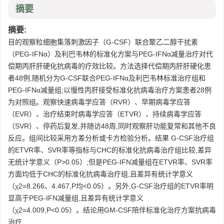
摘要
摘要:
目的观察粒细胞集落刺激因子（G-CSF）联合聚乙二醇干扰素
（PEG-IFNα）及利巴韦林的标准化方案与PEG-IFNα减量治疗对代
偿期丙肝肝硬化抗病毒的疗效比较。方法选择代偿期丙肝肝硬化患
者48例,随机分为G-CSF联合PEG-IFNα及利巴韦林标准治疗组和
PEG-IFNα减量组;以慢性丙肝接受标准化抗病毒治疗方案患者28例
为对照组。观察快速病毒学应答（RVR）、早期病毒学应答
（EVR）、治疗结束时病毒学应答（ETVR）、持续病毒学应答
（SVR）、停药后复发,并随访48周,同时观察肝功能复常和其他不良
反应。组间比较采用方差分析或卡方检验分析。结果 G-CSF治疗组
的ETVR率、SVR率等指标与CHC的标准化抗病毒治疗组比较,差异
无统计学意义（P>0.05）;但是PEG-IFN减量组在ETVR率、SVR率
方面均低于CHC的标准化抗病毒治疗组,且差异有统计学意义
（χ2=8.266、4.467,P均<0.05）。另外,G-CSF治疗组的ETVR率明
显高于PEG-IFN减量组,且差异有统计学意义
（χ2=4.009,P<0.05）。结论用GM-CSF陪伴标准化治疗方案抗病毒
治疗...