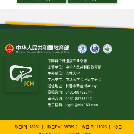
中国首个肝胆病专业杂志
主管单位：中华人民共和国教育部
主办单位：吉林大学
学术支持：中华医学会肝病学分会
通信地址：长春市新疆街461号
投稿咨询：0431-88782044
审稿咨询：0431-88783542
电子信箱：
lcgdb@vip.163.com
昨日IP[
18231
]
昨日PV[
38789
]
今日IP[
11026
]
今日