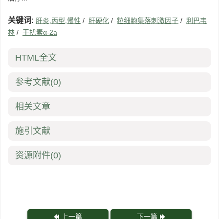
关键词:
肝炎,丙型,慢性
/
肝硬化
/
粒细胞集落刺激因子
/
利巴韦
林
/
干扰素α-2a
HTML全文
参考文献
(0)
相关文章
施引文献
资源附件
(0)
上一篇
下一篇