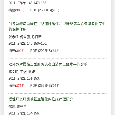
2011, 27(2): 145-147+153.
摘要
PDF (2600KB)
(
3053
)
(
955
)
门冬氨酸鸟氨酸在胃肠道肿瘤伴乙型肝炎病毒感染患者化疗中
的保护作用
张志红
倪秉强
陈日新
,
,
2011, 27(2): 148-150+160.
摘要
PDF (2922KB)
(
3907
)
(
878
)
双环醇对慢性乙型肝炎患者血清丙二醛水平的影响
祁文玥
王煜
刘娅
,
,
2011, 27(2): 151-153.
摘要
PDF (2528KB)
(
3753
)
(
953
)
慢性肝炎肝窦毛细血管化的临床病理研究
邵颖
宋光平
,
2011, 27(2): 154-156.