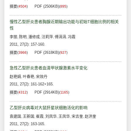
摘要
PDF (2506KB)
(
4504
)
(
895
)
慢性乙型肝炎患者胸腺近期输出功能与初始T细胞比例的相关
性
李丽
陈明
潘修成
汪莉萍
傅涓涓
冯霞
,
,
,
,
,
2011, 27(2): 157-160.
摘要
PDF (2618KB)
(
3966
)
(
927
)
急性乙型肝炎患者血清甲状腺激素水平变化
赵艳娟
叶春艳
宋效丹
,
,
2011, 27(2): 161-162+165.
摘要
PDF (2914KB)
(
4312
)
(
1165
)
乙型肝炎病毒对大鼠肝星状细胞活化的影响
袁建国
王新国
崔霞
刘凤华
王凤华
宋吉奎
赵洪奎
,
,
,
,
,
,
2011, 27(2): 163-165.