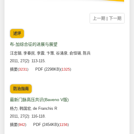
上一期
|
下一期
述评
布-加综合征的进展与展望
汪忠镐
李春民
李震
卞策
谷涌泉
俞恒锡
陈兵
,
,
,
,
,
,
2011, 27(2): 113-115.
摘要
PDF (2298KB)
(
3231
)
(
1325
)
防治指南
最新门脉高压共识(Baveno V版)
杨力
韩国宏
de Franchis R
,
,
2011, 27(2): 116-118.
摘要
PDF (2454KB)
(
942
)
(
1156
)