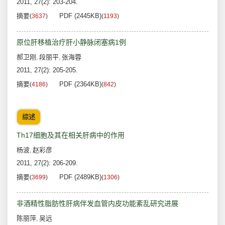
2011, 27(2): 203-204.
摘要
PDF (2445KB)
(
3637
)
(
1193
)
原位肝移植治疗肝小静脉闭塞病1例
郝卫刚
段丽平
张海蓉
,
,
2011, 27(2): 205-205.
摘要
PDF (2364KB)
(
4186
)
(
842
)
综述
Th17细胞及其在相关肝病中的作用
杨波
赵彩彦
,
2011, 27(2): 206-209.
摘要
PDF (2489KB)
(
3699
)
(
1306
)
非酒精性脂肪性肝病伴发血管内皮功能紊乱研究进展
陈丽萍
吴远
,