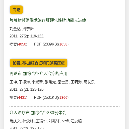
专论
脾脏射频消融术治疗肝硬化性脾功能亢进症
刘全达
周宁新
,
2011, 27(2): 119-122.
摘要
PDF (2839KB)
(
4050
)
(
1058
)
论著_布-加综合征和门脉高压症
再论布-加综合征介入治疗的应用
王坤
于振海
李光新
张曙光
秦士勇
王明海
阮长乐
,
,
,
,
,
,
2011, 27(2): 123-126.
摘要
PDF (2531KB)
(
4431
)
(
1366
)
介入治疗布-加综合征883例体会
孟庆义
孙念峰
王瑞华
刘兆轩
李博
汪忠镐
,
,
,
,
,
2011, 27(2): 127-129.