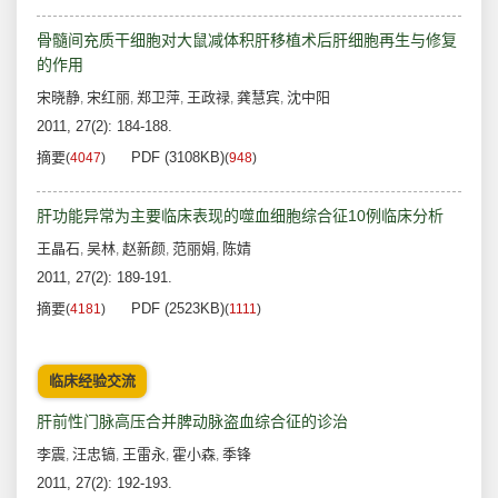
骨髓间充质干细胞对大鼠减体积肝移植术后肝细胞再生与修复
的作用
宋晓静
宋红丽
郑卫萍
王政禄
龚慧宾
沈中阳
,
,
,
,
,
2011, 27(2): 184-188.
摘要
PDF (3108KB)
(
4047
)
(
948
)
肝功能异常为主要临床表现的噬血细胞综合征10例临床分析
王晶石
吴林
赵新颜
范丽娟
陈婧
,
,
,
,
2011, 27(2): 189-191.
摘要
PDF (2523KB)
(
4181
)
(
1111
)
临床经验交流
肝前性门脉高压合并脾动脉盗血综合征的诊治
李震
汪忠镐
王雷永
霍小森
季锋
,
,
,
,
2011, 27(2): 192-193.