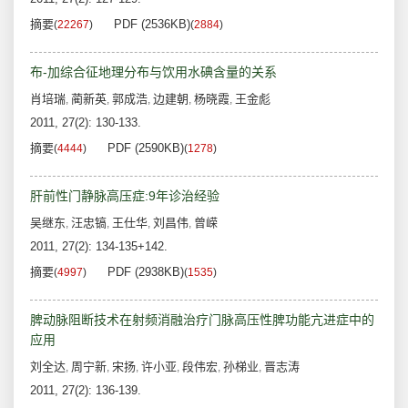
摘要
PDF (2536KB)
(
22267
)
(
2884
)
布-加综合征地理分布与饮用水碘含量的关系
肖培瑞
蔺新英
郭成浩
边建朝
杨晓霞
王金彪
,
,
,
,
,
2011, 27(2): 130-133.
摘要
PDF (2590KB)
(
4444
)
(
1278
)
肝前性门静脉高压症:9年诊治经验
吴继东
汪忠镐
王仕华
刘昌伟
曾嵘
,
,
,
,
2011, 27(2): 134-135+142.
摘要
PDF (2938KB)
(
4997
)
(
1535
)
脾动脉阻断技术在射频消融治疗门脉高压性脾功能亢进症中的
应用
刘全达
周宁新
宋扬
许小亚
段伟宏
孙梯业
晋志涛
,
,
,
,
,
,
2011, 27(2): 136-139.