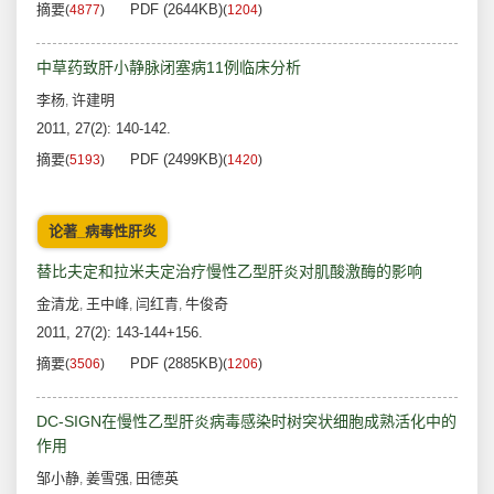
摘要
PDF (2644KB)
(
4877
)
(
1204
)
中草药致肝小静脉闭塞病11例临床分析
李杨
许建明
,
2011, 27(2): 140-142.
摘要
PDF (2499KB)
(
5193
)
(
1420
)
论著_病毒性肝炎
替比夫定和拉米夫定治疗慢性乙型肝炎对肌酸激酶的影响
金清龙
王中峰
闫红青
牛俊奇
,
,
,
2011, 27(2): 143-144+156.
摘要
PDF (2885KB)
(
3506
)
(
1206
)
DC-SIGN在慢性乙型肝炎病毒感染时树突状细胞成熟活化中的
作用
邹小静
姜雪强
田德英
,
,