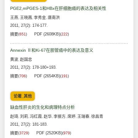
PGE2,mPGES-1和HBx在肝细胞癌的表达及相关性
王燕
王晓茜
李秀金
唐南洪
,
,
,
2011, 27(2): 174-177.
摘要
PDF (2608KB)
(
651
)
(
222
)
Annexin Ⅱ和Ki-67在胆管癌中的表达及意义
黄波
赵国忠
,
2011, 27(2): 178-180+193.
摘要
PDF (2654KB)
(
706
)
(
191
)
论著_其他
缺血性肝炎的生化和病理特点分析
赵琦
刘莉
冯红霞
赵华
李振方
席婷
王瑞春
徐昌青
,
,
,
,
,
,
,
2011, 27(2): 181-183.
摘要
PDF (2520KB)
(
3729
)
(
979
)