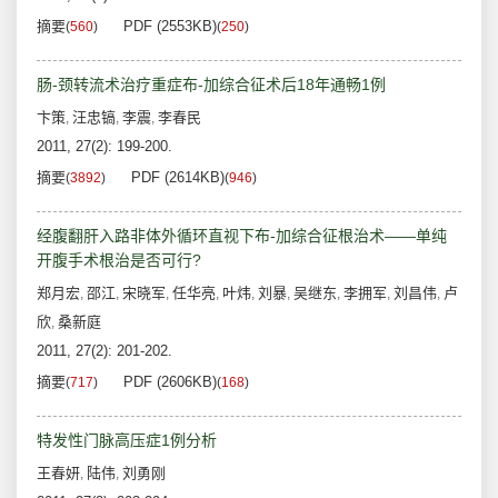
摘要
PDF (2553KB)
(
560
)
(
250
)
肠-颈转流术治疗重症布-加综合征术后18年通畅1例
卞策
汪忠镐
李震
李春民
,
,
,
2011, 27(2): 199-200.
摘要
PDF (2614KB)
(
3892
)
(
946
)
经腹翻肝入路非体外循环直视下布-加综合征根治术——单纯
开腹手术根治是否可行?
郑月宏
邵江
宋晓军
任华亮
叶炜
刘暴
吴继东
李拥军
刘昌伟
卢
,
,
,
,
,
,
,
,
,
欣
桑新庭
,
2011, 27(2): 201-202.
摘要
PDF (2606KB)
(
717
)
(
168
)
特发性门脉高压症1例分析
王春妍
陆伟
刘勇刚
,
,