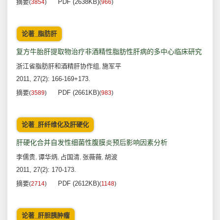
摘要
PDF (2638KB)
(
3854
)
(
966
)
论著_脂肪肝
复方牛胎肝提取物治疗非酒精性脂肪性肝病的多中心临床研究
浙江省脂肪肝和酒精肝协作组
施军平
,
2011, 27(2): 166-169+173.
摘要
PDF (2661KB)
(
3589
)
(
983
)
论著_肝纤维化及肝硬化
肝硬化合并自发性细菌性腹膜炎预后影响因素分析
李儒贵
谭华炳
占国清
张薇薇
胡波
,
,
,
,
2011, 27(2): 170-173.
摘要
PDF (2612KB)
(
2714
)
(
1148
)
论著_肝胆胰肿瘤