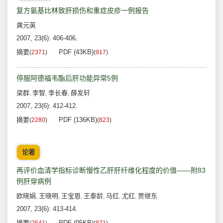
复方氨基比林致肝损伤和重症皮疹一例报告
龚元英
2007, 23(6): 406-406.
摘要
PDF (43KB)
(
2371
)
(
917
)
停服阿德福韦酯后肝功能异常5例
梁群
李智
李长春
薛发轩
,
,
,
2007, 23(6): 412-412.
摘要
PDF (136KB)
(
2280
)
(
823
)
论著
再评价血清学指标诊断慢性乙肝肝纤维化程度的价值——附83
例肝穿病例
欧晓娟
王晓明
王宝恩
王泰龄
马红
尤红
贾继东
,
,
,
,
,
,
2007, 23(6): 413-414.
摘要
PDF (95KB)