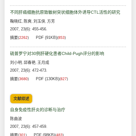
不同肝癌细胞抗原致敏树突状细胞体外诱导CTL活性的研究
鞠晓红
陈爽
刘玉侠
方芳
,
,
,
2007, 23(6): 455-456.
摘要
PDF (91KB)
(
2262
)
(
853
)
硫普罗宁对30例肝硬化患者Child-Pugh评分的影响
刘小明
邱春艳
王月成
,
,
2007, 23(6): 472-473.
摘要
PDF (130KB)
(
3680
)
(
827
)
文献综述
自身免疫性肝炎的诊断与治疗
陈曲波
2007, 23(6): 457-459.
摘要
PDF (98KB)
(
301
)
(
483
)