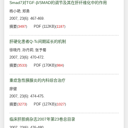
Smad7对TGF-β/SMAD的调节及其在肝纤维化中的作用
杨小艳
郑勇
,
2007, 23(6): 467-469.
摘要
PDF (112KB)
(
3497
)
(
1187
)
肝硬化患者Q-Tc间期延长的机制
徐晓丹
孙丹莉
张予蜀
,
,
2007, 23(6): 470-472.
摘要
PDF (170KB)
(
3533
)
(
984
)
重症急性胰腺炎的内科综合治疗
廖健
2007, 23(6): 474-475.
摘要
PDF (127KB)
(
3273
)
(
1027
)
临床肝胆病杂志2007年第23卷总目录
2007, 23(6): 476-480.