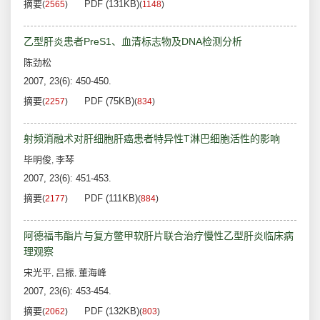
摘要
PDF (131KB)
(
2565
)
(
1148
)
乙型肝炎患者PreS1、血清标志物及DNA检测分析
陈劲松
2007, 23(6): 450-450.
摘要
PDF (75KB)
(
2257
)
(
834
)
射频消融术对肝细胞肝癌患者特异性T淋巴细胞活性的影响
毕明俊
李琴
,
2007, 23(6): 451-453.
摘要
PDF (111KB)
(
2177
)
(
884
)
阿德福韦酯片与复方鳖甲软肝片联合治疗慢性乙型肝炎临床病
理观察
宋光平
吕振
董海峰
,
,
2007, 23(6): 453-454.
摘要
PDF (132KB)
(
2062
)
(
803
)