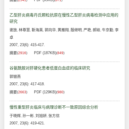
(
2541
)
(
871
)
乙型肝炎病毒丹氏颗粒抗原在慢性乙型肝炎病毒检测中应用的
研究
谢放
林尊慧
靳海英
郭向华
黄雁翔
殷继明
严艳
郝娃
牛京勤
李
,
,
,
,
,
,
,
,
,
卓
2007, 23(6): 415-417.
摘要
PDF (187KB)
(
2916
)
(
849
)
谷氨酰胺对肝硬化患者低蛋白血症的临床研究
郭银燕
2007, 23(6): 417-418.
摘要
PDF (129KB)
(
2663
)
(
980
)
慢性重型肝炎临床与病理诊断不一致原因综合分析
于晓辉
孙一彬
刘旭妍
张方信
,
,
,
2007, 23(6): 419-421.