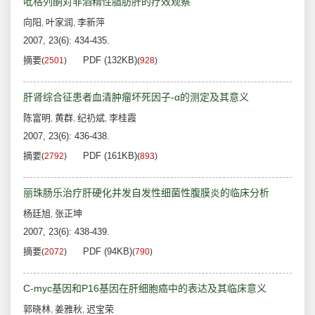
吡格列酮对非酒精性脂肪肝的疗效观察
向阳
叶家润
李新萍
,
,
2007, 23(6): 434-435.
摘要
PDF (132KB)
(
2501
)
(
928
)
肝肾综合征患者血清肿瘤坏死因子-α的测定及其意义
陈富明
黄群
纪礽斌
李桂霞
,
,
,
2007, 23(6): 436-438.
摘要
PDF (161KB)
(
2792
)
(
893
)
丽珠肠乐治疗肝硬化并发自发性细菌性腹膜炎的临床分析
杨廷旭
张正坤
,
2007, 23(6): 438-439.
摘要
PDF (94KB)
(
2072
)
(
790
)
C-myc基因和P16基因在肝细胞癌中的表达及其临床意义
郭晓林
姜雅秋
迟宝荣
,
,