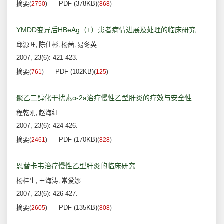
摘要
PDF (378KB)
(
2750
)
(
868
)
YMDD变异后HBeAg（+）患者病情进展及处理的临床研究
邱源旺
陈仕彬
杨茜
易冬英
,
,
,
2007, 23(6): 421-423.
摘要
PDF (102KB)
(
761
)
(
125
)
聚乙二醇化干扰素α-2a治疗慢性乙型肝炎的疗效与安全性
程乾刚
赵海红
,
2007, 23(6): 424-426.
摘要
PDF (170KB)
(
2461
)
(
828
)
恩替卡韦治疗慢性乙型肝炎的临床研究
杨桂生
王海涛
常爱娜
,
,
2007, 23(6): 426-427.
摘要
PDF (135KB)
(
2605
)
(
808
)