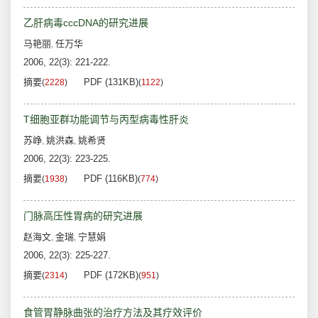
乙肝病毒cccDNA的研究进展
马艳丽
任万华
,
2006, 22(3): 221-222.
摘要
PDF (131KB)
(
2228
)
(
1122
)
T细胞亚群功能调节与丙型病毒性肝炎
苏峥
姚洪森
姚希贤
,
,
2006, 22(3): 223-225.
摘要
PDF (116KB)
(
1938
)
(
774
)
门脉高压性胃病的研究进展
赵海文
金瑞
宁慧娟
,
,
2006, 22(3): 225-227.
摘要
PDF (172KB)
(
2314
)
(
951
)
食管胃静脉曲张的治疗方法及其疗效评价