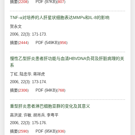
摘要
PDF (97KB)
(
2208
)
(
807
)
TNF-α对培养的人肝星状细胞表达MMPs和IL-8的影响
贺永文
2006, 22(3): 171-173.
摘要
PDF (549KB)
(
2444
)
(
956
)
慢性乙型肝炎患者肝功能与血清HBVDNA负荷及肝脏病理的关
系
丁虹
陆忠华
蒋祥虎
,
,
2006, 22(3): 173-174.
摘要
PDF (94KB)
(
2306
)
(
768
)
重型肝炎患者淋巴细胞亚群的变化及其意义
高洪波
许敏
胡肖兵
李粤平
,
,
,
2006, 22(3): 175-176.
摘要
PDF (95KB)
(
2590
)
(
936
)