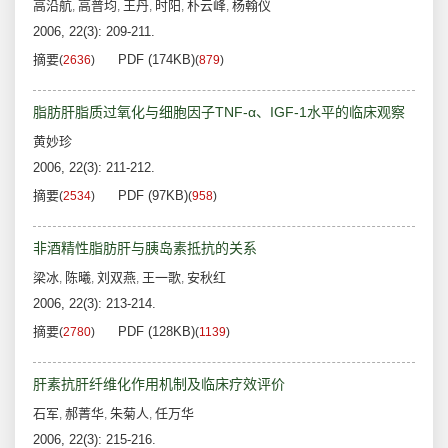
高沿航
高普均
王丹
时阳
朴云峰
杨翰仪
,
,
,
,
,
2006, 22(3): 209-211.
摘要
PDF (174KB)
(
2636
)
(
879
)
脂肪肝脂质过氧化与细胞因子TNF-α、IGF-1水平的临床观察
黄妙珍
2006, 22(3): 211-212.
摘要
PDF (97KB)
(
2534
)
(
958
)
非酒精性脂肪肝与胰岛素抵抗的关系
梁冰
陈曦
刘双燕
王一歌
安秋红
,
,
,
,
2006, 22(3): 213-214.
摘要
PDF (128KB)
(
2780
)
(
1139
)
肝素抗肝纤维化作用机制及临床疗效评价
石军
郝菁华
朱菊人
任万华
,
,
,
2006, 22(3): 215-216.