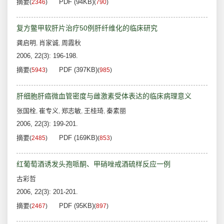
摘要
PDF (94KB)
(
2346
)
(
790
)
复方鳖甲软肝片治疗50例肝纤维化的临床研究
龚启明
肖家诚
周霞秋
,
,
2006, 22(3): 196-198.
摘要
PDF (397KB)
(
5943
)
(
985
)
肝细胞肝癌微血管密度与雌激素受体表达的临床病理意义
张国栓
崔专义
郑志敏
王桂琦
秦素丽
,
,
,
,
2006, 22(3): 199-201.
摘要
PDF (169KB)
(
2485
)
(
853
)
红葡萄酒诱发头孢哌酮、甲硝唑戒酒硫样反应一例
古彩哲
2006, 22(3): 201-201.
摘要
PDF (95KB)
(
2467
)
(
897
)