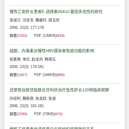
慢性乙型肝炎患者E-选择素A561C基因多态性的研究
张淑兰
冯忠军
魏晨玲
颉玉欣
,
,
,
2006, 22(3): 177-178.
摘要
PDF (130KB)
(
2302
)
(
839
)
组胺、内毒素对慢性HBV感染者免疫功能的影响
张素美
李红
赵龙风
韩德五
,
,
,
2006, 22(3): 179-181.
摘要
PDF (166KB)
(
2407
)
(
888
)
还原型谷胱甘肽联合甘利欣治疗急性肝炎120例临床观察
孙经利
魏新泉
张龙跃
张波
,
,
,
2006, 22(3): 181-181.
摘要
PDF (73KB)
(
2589
)
(
876
)