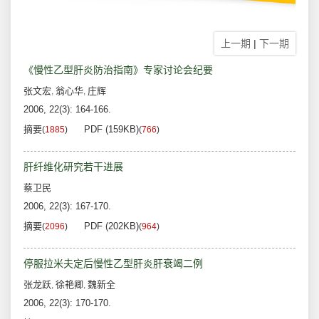
上一期
|
下一期
《慢性乙型肝炎防治指南》专家讨论会纪要
张文宏
翁心华
庄辉
,
,
2006, 22(3): 164-166.
摘要
PDF (159KB)
(
1885
)
(
766
)
肝纤维化研究若干进展
蔡卫民
2006, 22(3): 167-170.
摘要
PDF (202KB)
(
2096
)
(
964
)
停服拉米夫定后慢性乙型肝炎肝衰竭二例
张龙跃
徐艳卿
魏新全
,
,
2006, 22(3): 170-170.