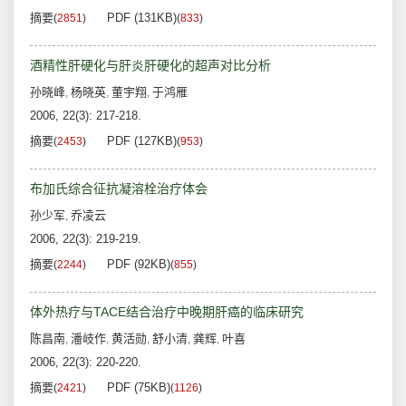
摘要
PDF (131KB)
(
2851
)
(
833
)
酒精性肝硬化与肝炎肝硬化的超声对比分析
孙晓峰
杨晓英
董宇翔
于鸿雁
,
,
,
2006, 22(3): 217-218.
摘要
PDF (127KB)
(
2453
)
(
953
)
布加氏综合征抗凝溶栓治疗体会
孙少军
乔凌云
,
2006, 22(3): 219-219.
摘要
PDF (92KB)
(
2244
)
(
855
)
体外热疗与TACE结合治疗中晚期肝癌的临床研究
陈昌南
潘岐作
黄活勋
舒小清
龚辉
叶喜
,
,
,
,
,
2006, 22(3): 220-220.
摘要
PDF (75KB)
(
2421
)
(
1126
)