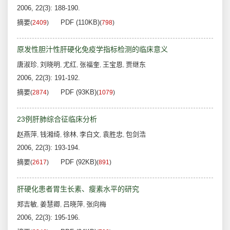
2006, 22(3): 188-190.
摘要
PDF (110KB)
(
2409
)
(
798
)
原发性胆汁性肝硬化免疫学指标检测的临床意义
唐淑珍
刘晓明
尤红
张福奎
王宝恩
贾继东
,
,
,
,
,
2006, 22(3): 191-192.
摘要
PDF (93KB)
(
2874
)
(
1079
)
23例肝肺综合征临床分析
赵燕萍
钱湘绮
徐林
李白文
袁胜忠
包剑浩
,
,
,
,
,
2006, 22(3): 193-194.
摘要
PDF (92KB)
(
2617
)
(
891
)
肝硬化患者胃生长素、瘦素水平的研究
郑吉敏
姜慧卿
吕晓萍
张向梅
,
,
,
2006, 22(3): 195-196.