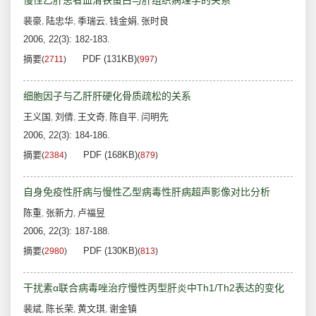
慢性乙肝患者血清铁蛋白与肝组织病理学的关系
裴豪
陆忠华
季瑞云
钱金娟
张时良
,
,
,
,
2006, 22(3): 182-183.
摘要
PDF (131KB)
(
2711
)
(
997
)
细胞因子与乙肝肝硬化骨质疏松的关系
王义国
刘倩
王文奇
陈自平
闫明先
,
,
,
,
2006, 22(3): 184-186.
摘要
PDF (168KB)
(
2384
)
(
879
)
自身免疫性肝病与慢性乙型病毒性肝病超声影像对比分析
陈重
张新力
卢福昱
,
,
2006, 22(3): 187-188.
摘要
PDF (130KB)
(
2980
)
(
813
)
干扰素α联合病毒唑治疗慢性丙型肝炎中Th1/Th2表达的变化
裴斌
陈长荣
黄文琪
谢金镇
,
,
,