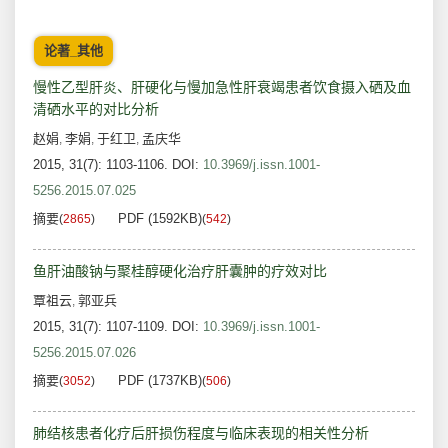
论著_其他
慢性乙型肝炎、肝硬化与慢加急性肝衰竭患者饮食摄入硒及血
清硒水平的对比分析
赵娟
李娟
于红卫
孟庆华
,
,
,
2015, 31(7): 1103-1106.
DOI:
10.3969/j.issn.1001-
5256.2015.07.025
摘要
PDF (1592KB)
(
2865
)
(
542
)
鱼肝油酸钠与聚桂醇硬化治疗肝囊肿的疗效对比
覃祖云
郭亚兵
,
2015, 31(7): 1107-1109.
DOI:
10.3969/j.issn.1001-
5256.2015.07.026
摘要
PDF (1737KB)
(
3052
)
(
506
)
肺结核患者化疗后肝损伤程度与临床表现的相关性分析