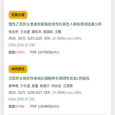
短篇论著
慢性乙型肝炎患者肝脏脂肪变性的高危人群和预测因素分析
张志侨
王功遂
康凯夫
吴国标
王鹏
,
,
,
,
2015, 31(7): 1123-1125.
DOI:
10.3969/j.issn.1001-
5256.2015.07.030
摘要
PDF (1675KB)
(
1797
)
(
491
)
病例报告
戊型肝炎相关性单纯红细胞再生障碍性贫血1例报告
郝坤艳
于乐成
高蕾
杨瑞宁
何长伦
汪茂荣
,
,
,
,
,
2015, 31(7): 1126-1127.
DOI:
10.3969/j.issn.1001-
5256.2015.07.031
摘要
PDF (1504KB)
(
2758
)
(
545
)