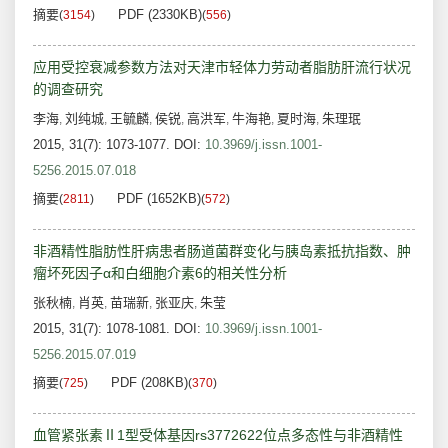
摘要
PDF (2330KB)
(
3154
)
(
556
)
应用受控衰减参数方法对天津市轻体力劳动者脂肪肝流行状况
的调查研究
李海
刘纯城
王毓麟
侯锐
高洪军
牛海艳
夏时海
朱理珉
,
,
,
,
,
,
,
2015, 31(7): 1073-1077.
DOI:
10.3969/j.issn.1001-
5256.2015.07.018
摘要
PDF (1652KB)
(
2811
)
(
572
)
非酒精性脂肪性肝病患者肠道菌群变化与胰岛素抵抗指数、肿
瘤坏死因子α和白细胞介素6的相关性分析
张秋楠
肖英
苗瑞新
张亚庆
朱莹
,
,
,
,
2015, 31(7): 1078-1081.
DOI:
10.3969/j.issn.1001-
5256.2015.07.019
摘要
PDF (208KB)
(
725
)
(
370
)
血管紧张素Ⅱ1型受体基因rs3772622位点多态性与非酒精性