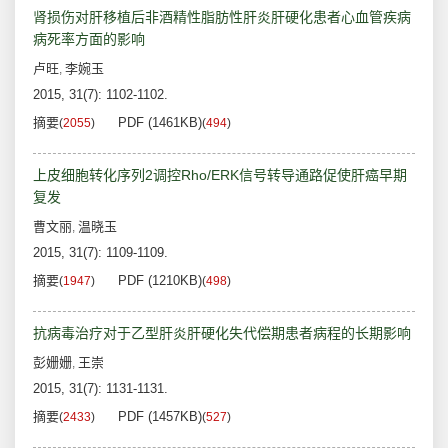
肾损伤对肝移植后非酒精性脂肪性肝炎肝硬化患者心血管疾病
病死率方面的影响
卢旺
李婉玉
,
2015, 31(7): 1102-1102.
摘要
PDF (1461KB)
(
2055
)
(
494
)
上皮细胞转化序列2调控Rho/ERK信号转导通路促使肝癌早期
复发
曹文丽
温晓玉
,
2015, 31(7): 1109-1109.
摘要
PDF (1210KB)
(
1947
)
(
498
)
抗病毒治疗对于乙型肝炎肝硬化失代偿期患者病程的长期影响
彭姗姗
王崇
,
2015, 31(7): 1131-1131.
摘要
PDF (1457KB)
(
2433
)
(
527
)