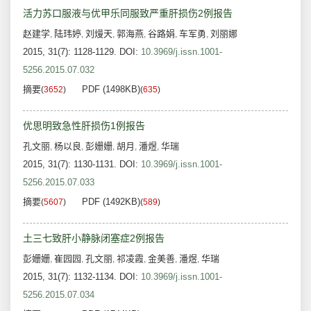
活力苏口服液与优甲乐同服致严重肝损伤2例报告
赵建学
陆玮婷
刘熳天
郭海燕
谷路娟
车军勇
刘丽娜
,
,
,
,
,
,
2015, 31(7): 1128-1129.
DOI:
10.3969/j.issn.1001-
5256.2015.07.032
摘要
PDF (1498KB)
(
3652
)
(
635
)
优思明致急性肝损伤1例报告
孔文丽
杨以良
彭姗姗
胡月
潘煜
华瑞
,
,
,
,
,
2015, 31(7): 1130-1131.
DOI:
10.3969/j.issn.1001-
5256.2015.07.033
摘要
PDF (1492KB)
(
5607
)
(
589
)
土三七致肝小静脉闭塞症2例报告
彭姗姗
崔园园
孔文丽
祁凌霞
金美善
潘煜
华瑞
,
,
,
,
,
,
2015, 31(7): 1132-1134.
DOI:
10.3969/j.issn.1001-
5256.2015.07.034