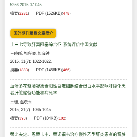
5256.2015.07.045
摘要
PDF (1526KB)
(
2281
)
(
478
)
国外期刊精品文章简介
土三七导致肝窦阻塞综合征-系统评价中国文献
王晓晰
祁兴顺
郭晓钟
,
,
2015, 31(7): 1022-1022.
摘要
PDF (1458KB)
(
1883
)
(
466
)
血清多花紫藤凝集素阳性巨噬细胞结合蛋白水平影响肝硬化患
者肝脏储备功能和病死率
王珊
温晓玉
,
2015, 31(7): 1045-1045.
摘要
PDF (104KB)
(
393
)
(
102
)
替比夫定、恩替卡韦、替诺福韦治疗慢性乙型肝炎患者的肾脏