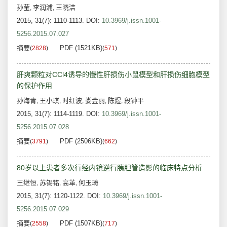
孙莹
李润浦
王晓洁
,
,
2015, 31(7): 1110-1113.
DOI:
10.3969/j.issn.1001-
5256.2015.07.027
摘要
PDF (1521KB)
(
2828
)
(
571
)
肝爽颗粒对CCl4诱导的慢性肝损伤小鼠模型和肝损伤细胞模型
的保护作用
孙海青
王小琪
时红波
娄金丽
陈煜
段钟平
,
,
,
,
,
2015, 31(7): 1114-1119.
DOI:
10.3969/j.issn.1001-
5256.2015.07.028
摘要
PDF (2506KB)
(
3791
)
(
662
)
80岁以上患者多次行经内镜逆行胰胆管造影的临床特点分析
王继恒
苏锡铭
高革
何玉琦
,
,
,
2015, 31(7): 1120-1122.
DOI:
10.3969/j.issn.1001-
5256.2015.07.029
摘要
PDF (1507KB)
(
2558
)
(
717
)