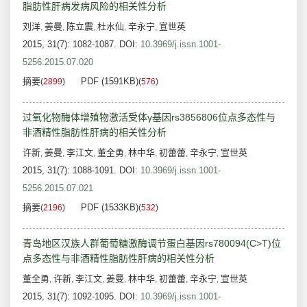
脂肪性肝病发病风险的相关性分析
刘洋
姜曼
陈立震
杜水仙
辛永宁
宣世英
,
,
,
,
,
2015, 31(7): 1082-1087.
DOI:
10.3969/j.issn.1001-
5256.2015.07.020
摘要
PDF (1591KB)
(
2899
)
(
576
)
过氧化物酶体增殖物激活受体γ基因rs3856806位点多态性与
非酒精性脂肪性肝病的相关性分析
许新
姜曼
李江文
董全勇
林中华
初蕾蕾
辛永宁
宣世英
,
,
,
,
,
,
,
2015, 31(7): 1088-1091.
DOI:
10.3969/j.issn.1001-
5256.2015.07.021
摘要
PDF (1533KB)
(
2196
)
(
532
)
青岛地区汉族人群葡萄糖激酶调节蛋白基因rs780094(C>T)位
点多态性与非酒精性脂肪性肝病的相关性分析
董全勇
许新
李江文
姜曼
林中华
初蕾蕾
辛永宁
宣世英
,
,
,
,
,
,
,
2015, 31(7): 1092-1095.
DOI:
10.3969/j.issn.1001-