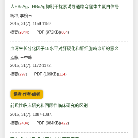
人HBsAg、HBeAg抑制干扰素诱导通路穹窿体主蛋白信号
杨坤
李婉玉
,
2015, 31(7): 1159-1159.
摘要
PDF (972KB)
(
2044
)
(
604
)
血清生长分化因子15水平对肝硬化和肝细胞癌诊断的意义
孟静
王中峰
,
2015, 31(7): 1172-1172.
摘要
PDF (109KB)
(
297
)
(
114
)
读者·作者·编者
前瞻性临床研究和回顾性临床研究的区别
2015, 31(7): 1087-1087.
摘要
PDF (984KB)
(
2434
)
(
422
)