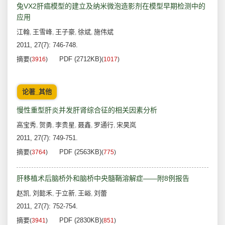
兔VX2肝癌模型的建立及纳米微泡造影剂在模型早期检测中的
应用
江翰
王雪峰
王子豪
徐斌
施伟斌
,
,
,
,
2011, 27(7): 746-748.
摘要
PDF (2712KB)
(
3916
)
(
1017
)
论著_其他
慢性重型肝炎并发肝肾综合征的相关因素分析
高宝秀
贺勇
李贵星
聂鑫
罗通行
宋昊岚
,
,
,
,
,
2011, 27(7): 749-751.
摘要
PDF (2563KB)
(
3764
)
(
775
)
肝移植术后脑桥外和脑桥中央髓鞘溶解症——附8例报告
赵凯
刘懿禾
于立新
王峪
刘蕾
,
,
,
,
2011, 27(7): 752-754.
摘要
PDF (2830KB)
(
3941
)
(
851
)