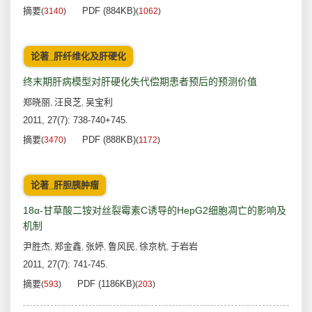
摘要
PDF (884KB)
(
3140
)
(
1062
)
论著_肝纤维化及肝硬化
终末期肝病模型对肝硬化失代偿期患者预后的预测价值
郑晓丽
汪良芝
吴宝利
,
,
2011, 27(7): 738-740+745.
摘要
PDF (888KB)
(
3470
)
(
1172
)
论著_肝胆胰肿瘤
18α-甘草酸二铵对丝裂霉素C诱导的HepG2细胞凋亡的影响及
机制
尹胜杰
郑金鑫
张婷
鲁风民
徐京杭
于岩岩
,
,
,
,
,
2011, 27(7): 741-745.
摘要
PDF (1186KB)
(
593
)
(
203
)