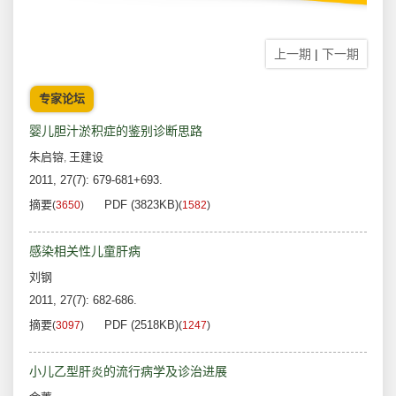
上一期
|
下一期
专家论坛
婴儿胆汁淤积症的鉴别诊断思路
朱启镕
王建设
,
2011, 27(7): 679-681+693.
摘要
PDF (3823KB)
(
3650
)
(
1582
)
感染相关性儿童肝病
刘钢
2011, 27(7): 682-686.
摘要
PDF (2518KB)
(
3097
)
(
1247
)
小儿乙型肝炎的流行病学及诊治进展