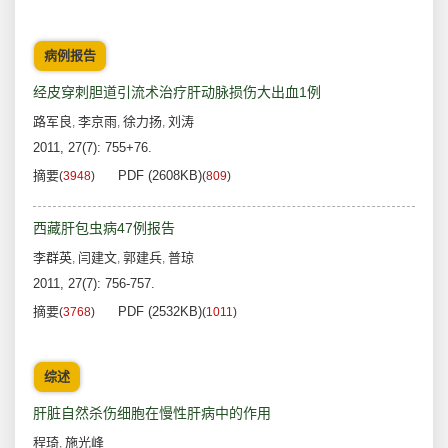
病例报告
经皮穿刺胆道引流术治疗肝动脉损伤大出血1例
路军良
李京雨
徐力扬
刘涛
,
,
,
2011, 27(7): 755+76.
摘要
PDF (2608KB)
(
3948
)
(
809
)
西藏肝包虫病47例报告
李群英
闫建文
郭建兵
普琼
,
,
,
2011, 27(7): 756-757.
摘要
PDF (2532KB)
(
3768
)
(
1011
)
综述
肝脏自然杀伤细胞在慢性肝病中的作用
程琦
施光峰
,