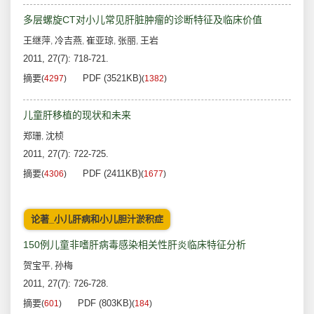
多层螺旋CT对小儿常见肝脏肿瘤的诊断特征及临床价值
王继萍
冷吉燕
崔亚琼
张丽
王岩
,
,
,
,
2011, 27(7): 718-721.
摘要
PDF (3521KB)
(
4297
)
(
1382
)
儿童肝移植的现状和未来
郑珊
沈桢
,
2011, 27(7): 722-725.
摘要
PDF (2411KB)
(
4306
)
(
1677
)
论著_小儿肝病和小儿胆汁淤积症
150例儿童非嗜肝病毒感染相关性肝炎临床特征分析
贺宝平
孙梅
,
2011, 27(7): 726-728.
摘要
PDF (803KB)
(
601
)
(
184
)