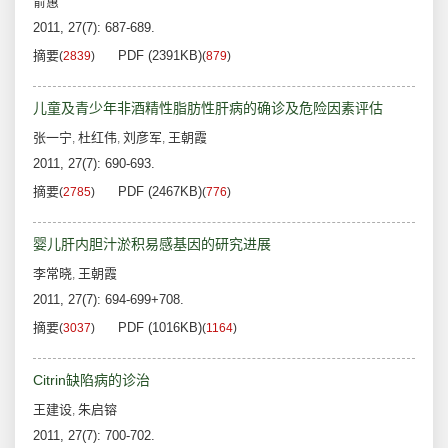
俞蕙
2011, 27(7): 687-689.
摘要
PDF (2391KB)
(
2839
)
(
879
)
儿童及青少年非酒精性脂肪性肝病的确诊及危险因素评估
张一宁
杜红伟
刘彦军
王朝霞
,
,
,
2011, 27(7): 690-693.
摘要
PDF (2467KB)
(
2785
)
(
776
)
婴儿肝内胆汁淤积易感基因的研究进展
李常晓
王朝霞
,
2011, 27(7): 694-699+708.
摘要
PDF (1016KB)
(
3037
)
(
1164
)
Citrin缺陷病的诊治
王建设
朱启镕
,
2011, 27(7): 700-702.