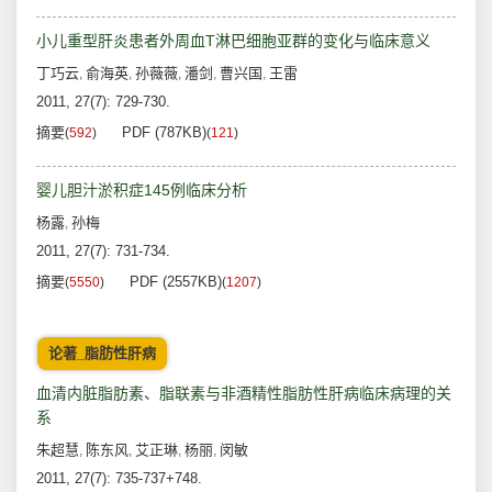
小儿重型肝炎患者外周血T淋巴细胞亚群的变化与临床意义
丁巧云
俞海英
孙薇薇
潘剑
曹兴国
王雷
,
,
,
,
,
2011, 27(7): 729-730.
摘要
PDF (787KB)
(
592
)
(
121
)
婴儿胆汁淤积症145例临床分析
杨露
孙梅
,
2011, 27(7): 731-734.
摘要
PDF (2557KB)
(
5550
)
(
1207
)
论著_脂肪性肝病
血清内脏脂肪素、脂联素与非酒精性脂肪性肝病临床病理的关
系
朱超慧
陈东风
艾正琳
杨丽
闵敏
,
,
,
,
2011, 27(7): 735-737+748.