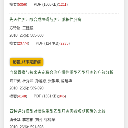
摘要
PDF (1505KB)
(
5356
)
(
1211
)
先天性胆汁酸合成障碍与胆汁淤积性肝病
方玲娟
王建设
,
2010, 26(6): 585-588.
摘要
PDF (1147KB)
(
23774
)
(
2235
)
论著_终末期肝病
血浆置换与拉米夫定联合治疗慢性重型乙型肝炎的疗效分析
陆卫英
杜秀萍
孙莲娜
张银华
薛建华
,
,
,
,
2010, 26(6): 589-590.
摘要
PDF (1351KB)
(
4148
)
(
845
)
四种评分模型对慢性重型乙型肝炎患者短期预后的比较
唐长华
李志彬
刘芳
徐德翠
,
,
,
2010, 26(6): 591-593.