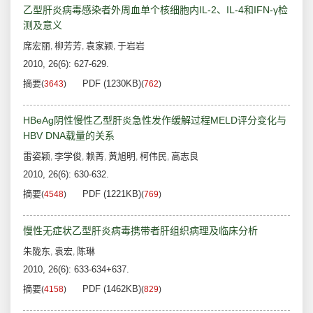
乙型肝炎病毒感染者外周血单个核细胞内IL-2、IL-4和IFN-γ检
测及意义
席宏丽
柳芳芳
袁家颍
于岩岩
,
,
,
2010, 26(6): 627-629.
摘要
PDF (1230KB)
(
3643
)
(
762
)
HBeAg阴性慢性乙型肝炎急性发作缓解过程MELD评分变化与
HBV DNA载量的关系
雷姿颖
李学俊
赖菁
黄旭明
柯伟民
高志良
,
,
,
,
,
2010, 26(6): 630-632.
摘要
PDF (1221KB)
(
4548
)
(
769
)
慢性无症状乙型肝炎病毒携带者肝组织病理及临床分析
朱陇东
袁宏
陈琳
,
,
2010, 26(6): 633-634+637.
摘要
PDF (1462KB)
(
4158
)
(
829
)