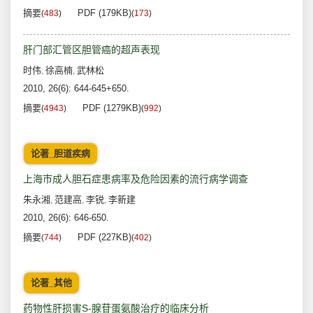
摘要
PDF (179KB)
(
483
)
(
173
)
肝门部汇管区胆管癌的超声表现
时伟
徐高楠
武林松
,
,
2010, 26(6): 644-645+650.
摘要
PDF (1279KB)
(
4943
)
(
992
)
论著_胆道疾病
上海市成人胆石症患病率及危险因素的流行病学调查
朱永湘
范建高
李锐
李新建
,
,
,
2010, 26(6): 646-650.
摘要
PDF (227KB)
(
744
)
(
402
)
论著_其他
药物性肝损害S-腺苷蛋氨酸治疗的临床分析