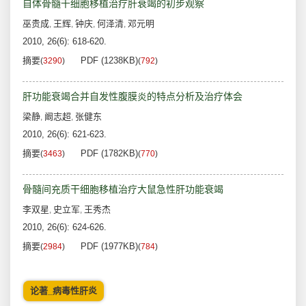
自体骨髓干细胞移植治疗肝衰竭的初步观察
巫贵成
王辉
钟庆
何泽清
邓元明
,
,
,
,
2010, 26(6): 618-620.
摘要
PDF (1238KB)
(
3290
)
(
792
)
肝功能衰竭合并自发性腹膜炎的特点分析及治疗体会
梁静
阚志超
张健东
,
,
2010, 26(6): 621-623.
摘要
PDF (1782KB)
(
3463
)
(
770
)
骨髓间充质干细胞移植治疗大鼠急性肝功能衰竭
李双星
史立军
王秀杰
,
,
2010, 26(6): 624-626.
摘要
PDF (1977KB)
(
2984
)
(
784
)
论著_病毒性肝炎