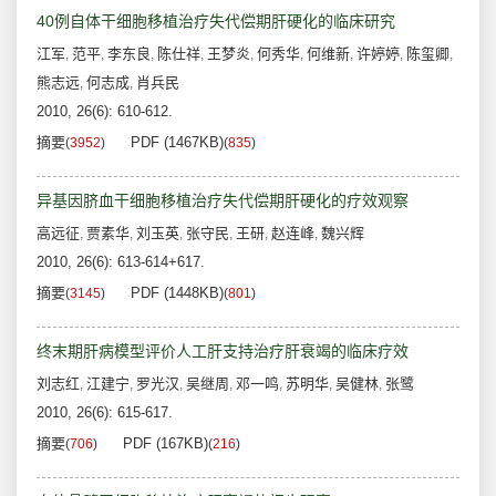
40例自体干细胞移植治疗失代偿期肝硬化的临床研究
江军
范平
李东良
陈仕祥
王梦炎
何秀华
何维新
许婷婷
陈玺卿
,
,
,
,
,
,
,
,
,
熊志远
何志成
肖兵民
,
,
2010, 26(6): 610-612.
摘要
PDF (1467KB)
(
3952
)
(
835
)
异基因脐血干细胞移植治疗失代偿期肝硬化的疗效观察
高远征
贾素华
刘玉英
张守民
王研
赵连峰
魏兴辉
,
,
,
,
,
,
2010, 26(6): 613-614+617.
摘要
PDF (1448KB)
(
3145
)
(
801
)
终末期肝病模型评价人工肝支持治疗肝衰竭的临床疗效
刘志红
江建宁
罗光汉
吴继周
邓一鸣
苏明华
吴健林
张鹭
,
,
,
,
,
,
,
2010, 26(6): 615-617.
摘要
PDF (167KB)
(
706
)
(
216
)