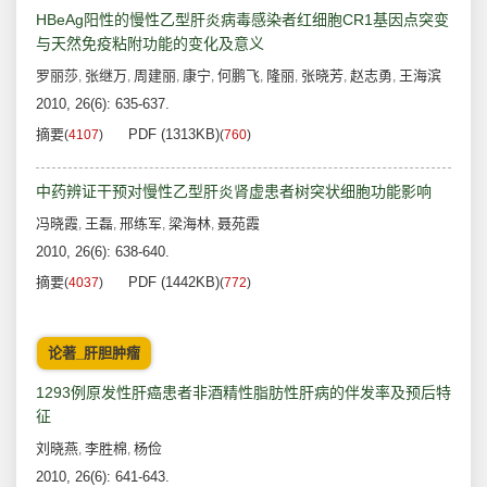
HBeAg阳性的慢性乙型肝炎病毒感染者红细胞CR1基因点突变
与天然免疫粘附功能的变化及意义
罗丽莎
张继万
周建丽
康宁
何鹏飞
隆丽
张晓芳
赵志勇
王海滨
,
,
,
,
,
,
,
,
2010, 26(6): 635-637.
摘要
PDF (1313KB)
(
4107
)
(
760
)
中药辨证干预对慢性乙型肝炎肾虚患者树突状细胞功能影响
冯晓霞
王磊
邢练军
梁海林
聂苑霞
,
,
,
,
2010, 26(6): 638-640.
摘要
PDF (1442KB)
(
4037
)
(
772
)
论著_肝胆肿瘤
1293例原发性肝癌患者非酒精性脂肪性肝病的伴发率及预后特
征
刘晓燕
李胜棉
杨俭
,
,
2010, 26(6): 641-643.