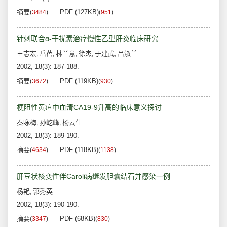
摘要
PDF (127KB)
(
3484
)
(
951
)
针刺联合α-干扰素治疗慢性乙型肝炎临床研究
王志宏
岳蓓
林兰意
徐杰
于建武
吕淑兰
,
,
,
,
,
2002, 18(3): 187-188.
摘要
PDF (119KB)
(
3672
)
(
930
)
梗阻性黄疸中血清CA19-9升高的临床意义探讨
秦咏梅
孙屹峰
杨云生
,
,
2002, 18(3): 189-190.
摘要
PDF (118KB)
(
4634
)
(
1138
)
肝豆状核变性伴Caroli病继发胆囊结石并感染一例
杨艳
郭秀英
,
2002, 18(3): 190-190.
摘要
PDF (68KB)
(
3347
)
(
830
)