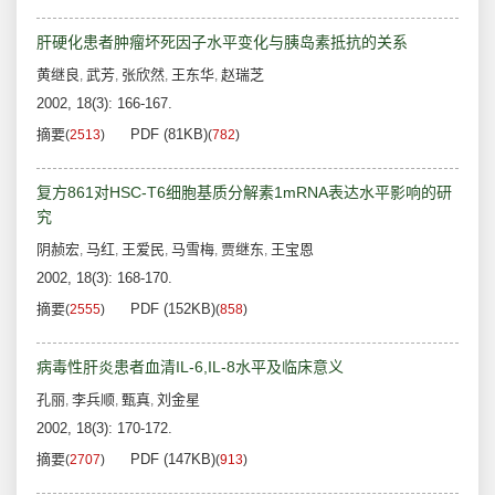
肝硬化患者肿瘤坏死因子水平变化与胰岛素抵抗的关系
黄继良
武芳
张欣然
王东华
赵瑞芝
,
,
,
,
2002, 18(3): 166-167.
摘要
PDF (81KB)
(
2513
)
(
782
)
复方861对HSC-T6细胞基质分解素1mRNA表达水平影响的研
究
阴赪宏
马红
王爱民
马雪梅
贾继东
王宝恩
,
,
,
,
,
2002, 18(3): 168-170.
摘要
PDF (152KB)
(
2555
)
(
858
)
病毒性肝炎患者血清IL-6,IL-8水平及临床意义
孔丽
李兵顺
甄真
刘金星
,
,
,
2002, 18(3): 170-172.
摘要
PDF (147KB)
(
2707
)
(
913
)