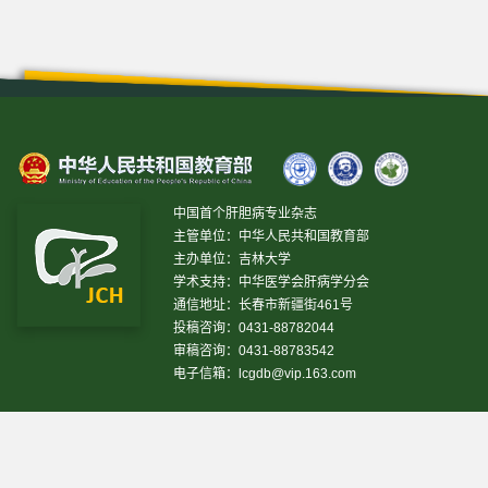
中国首个肝胆病专业杂志
主管单位：中华人民共和国教育部
主办单位：吉林大学
学术支持：中华医学会肝病学分会
通信地址：长春市新疆街461号
投稿咨询：0431-88782044
审稿咨询：0431-88783542
电子信箱：
lcgdb@vip.163.com
昨日IP[
13469
]
昨日PV[
37243
]
今日IP[
8641
]
今日PV[
27210
]
当前在线[
2179
]