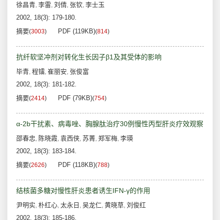
徐昌青
李雷
刘倩
张钦
李士玉
,
,
,
,
2002, 18(3): 179-180.
摘要
PDF (119KB)
(
3003
)
(
814
)
抗纤软坚冲剂对转化生长因子β1及其受体的影响
毕青
程镭
崔丽安
张俊富
,
,
,
2002, 18(3): 181-182.
摘要
PDF (79KB)
(
2414
)
(
754
)
α-2b干扰素、病毒唑、胸腺肽治疗30例慢性丙型肝炎疗效观察
邵春忠
陈晓霞
袁西侠
苏菁
郑军梅
李瑛
,
,
,
,
,
2002, 18(3): 183-184.
摘要
PDF (118KB)
(
2626
)
(
788
)
结核菌多糖对慢性肝炎患者诱生IFN-γ的作用
尹明实
朴红心
太永日
吴龙仁
黄晓草
刘俊红
,
,
,
,
,
2002, 18(3): 185-186.