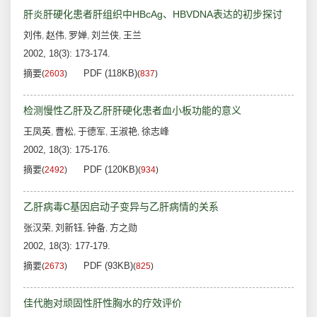
肝炎肝硬化患者肝组织中HBcAg、HBVDNA表达的初步探讨
刘伟
赵伟
罗婵
刘兰侠
王兰
,
,
,
,
2002, 18(3): 173-174.
摘要
PDF (118KB)
(
2603
)
(
837
)
检测慢性乙肝及乙肝肝硬化患者血小板功能的意义
王凤英
曹松
于德军
王淑艳
徐志峰
,
,
,
,
2002, 18(3): 175-176.
摘要
PDF (120KB)
(
2492
)
(
934
)
乙肝病毒C基因启动子变异与乙肝病情的关系
张汉荣
刘新钰
钟备
方之勋
,
,
,
2002, 18(3): 177-179.
摘要
PDF (93KB)
(
2673
)
(
825
)
佳代胞对顽固性肝性胸水的疗效评价