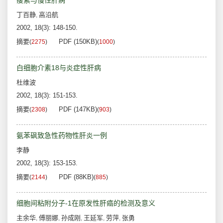
瘦素与慢性肝病
丁百静
高沿航
,
2002, 18(3): 148-150.
摘要
PDF (150KB)
(
2275
)
(
1000
)
白细胞介素18与炎症性肝病
杜维波
2002, 18(3): 151-153.
摘要
PDF (147KB)
(
2308
)
(
903
)
氨苯砜致急性药物性肝炎一例
李静
2002, 18(3): 153-153.
摘要
PDF (88KB)
(
2144
)
(
885
)
细胞间粘附分子-1在原发性肝癌的检测及意义
主余华
傅丽娜
孙成刚
王延军
劳萍
张勇
,
,
,
,
,