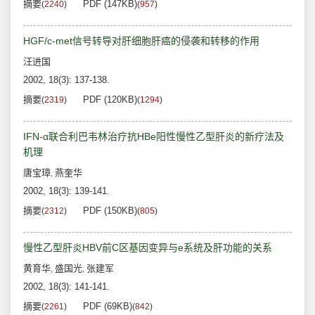
摘要
PDF (147KB)
(
2240
)
(
957
)
HGF/c-met信号转导对肝细胞肝癌的侵袭和转移的作用
汪进国
2002, 18(3): 137-138.
摘要
PDF (120KB)
(
2319
)
(
1294
)
IFN-α联合利巴韦林治疗抗HBe阳性慢性乙型肝炎的新疗法及
机理
唐宝璋
燕奎华
,
2002, 18(3): 139-141.
摘要
PDF (150KB)
(
2312
)
(
805
)
慢性乙型肝炎HBV前C区基因变异与e系统及肝功能的关系
黄育华
盛国光
张建军
,
,
2002, 18(3): 141-141.
摘要
PDF (69KB)
(
2261
)
(
842
)