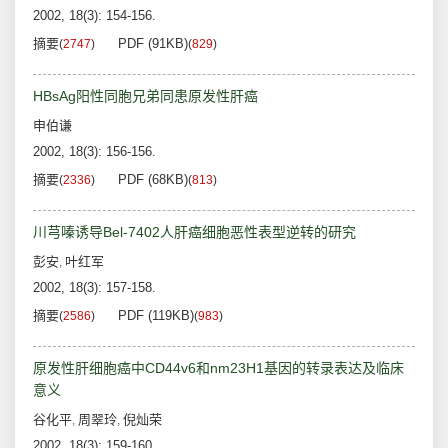
2002, 18(3): 154-156.
摘要
PDF (91KB)
(
2747
)
(
829
)
HBsAg阳性同胞兄弟同患原发性肝癌
申伯谦
2002, 18(3): 156-156.
摘要
PDF (68KB)
(
2336
)
(
813
)
川芎嗪诱导Bel-7402人肝癌细胞恶性表型逆转的研究
彭安
叶红军
,
2002, 18(3): 157-158.
摘要
PDF (119KB)
(
2586
)
(
983
)
原发性肝细胞癌中CD44v6和nm23H1基因的转录表达及临床
意义
谷化平
周翠玲
倪灿荣
,
,
2002, 18(3): 159-160.