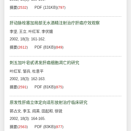
摘要
PDF (131KB)
(
2532
)
(
797
)
肝动脉栓塞加局部无水酒精注射治疗肝癌疗效观察
李坚
王立
叶红军
李伏娥
,
,
,
2002, 18(3): 161-162.
摘要
PDF (81KB)
(
2612
)
(
849
)
刺五加叶皂甙诱发肝癌细胞凋亡的研究
叶红军
邹兵
杜意平
,
,
2002, 18(3): 162-163.
摘要
PDF (81KB)
(
2591
)
(
875
)
原发性肝癌立体定向适形放射治疗临床研究
郭占文
李玉
阎英
田起和
徐锐
,
,
,
,
2002, 18(3): 164-165.
摘要
PDF (83KB)
(
2563
)
(
877
)