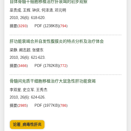
自体骨髓干细胞移植治疗肝衰竭的初步观察
巫贵成
王辉
钟庆
何泽清
邓元明
,
,
,
,
2010, 26(6): 618-620.
摘要
PDF (1238KB)
(
3293
)
(
794
)
肝功能衰竭合并自发性腹膜炎的特点分析及治疗体会
梁静
阚志超
张健东
,
,
2010, 26(6): 621-623.
摘要
PDF (1782KB)
(
3466
)
(
772
)
骨髓间充质干细胞移植治疗大鼠急性肝功能衰竭
李双星
史立军
王秀杰
,
,
2010, 26(6): 624-626.
摘要
PDF (1977KB)
(
2985
)
(
786
)
论著_病毒性肝炎