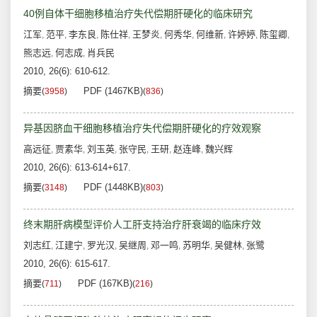
40例自体干细胞移植治疗失代偿期肝硬化的临床研究
江军
范平
李东良
陈仕祥
王梦炎
何秀华
何维新
许婷婷
陈玺卿
,
,
,
,
,
,
,
,
,
熊志远
何志成
肖兵民
,
,
2010, 26(6): 610-612.
摘要
PDF (1467KB)
(
3958
)
(
836
)
异基因脐血干细胞移植治疗失代偿期肝硬化的疗效观察
高远征
贾素华
刘玉英
张守民
王研
赵连峰
魏兴辉
,
,
,
,
,
,
2010, 26(6): 613-614+617.
摘要
PDF (1448KB)
(
3148
)
(
803
)
终末期肝病模型评价人工肝支持治疗肝衰竭的临床疗效
刘志红
江建宁
罗光汉
吴继周
邓一鸣
苏明华
吴健林
张鹭
,
,
,
,
,
,
,
2010, 26(6): 615-617.
摘要
PDF (167KB)
(
711
)
(
216
)