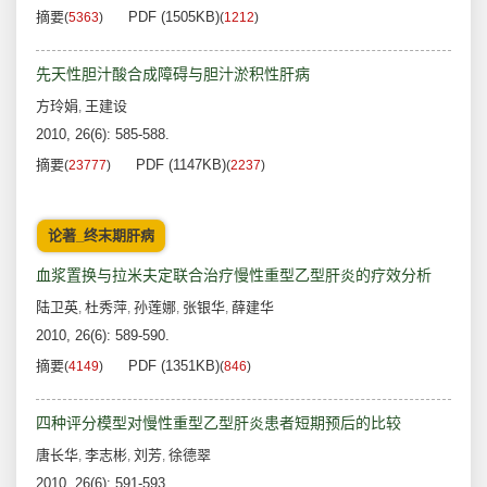
摘要
PDF (1505KB)
(
5363
)
(
1212
)
先天性胆汁酸合成障碍与胆汁淤积性肝病
方玲娟
王建设
,
2010, 26(6): 585-588.
摘要
PDF (1147KB)
(
23777
)
(
2237
)
论著_终末期肝病
血浆置换与拉米夫定联合治疗慢性重型乙型肝炎的疗效分析
陆卫英
杜秀萍
孙莲娜
张银华
薛建华
,
,
,
,
2010, 26(6): 589-590.
摘要
PDF (1351KB)
(
4149
)
(
846
)
四种评分模型对慢性重型乙型肝炎患者短期预后的比较
唐长华
李志彬
刘芳
徐德翠
,
,
,
2010, 26(6): 591-593.