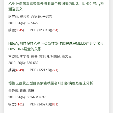
乙型肝炎病毒感染者外周血单个核细胞内IL-2、IL-4和IFN-γ检
测及意义
席宏丽
柳芳芳
袁家颍
于岩岩
,
,
,
2010, 26(6): 627-629.
摘要
PDF (1230KB)
(
3645
)
(
764
)
HBeAg阴性慢性乙型肝炎急性发作缓解过程MELD评分变化与
HBV DNA载量的关系
雷姿颖
李学俊
赖菁
黄旭明
柯伟民
高志良
,
,
,
,
,
2010, 26(6): 630-632.
摘要
PDF (1221KB)
(
4549
)
(
771
)
慢性无症状乙型肝炎病毒携带者肝组织病理及临床分析
朱陇东
袁宏
陈琳
,
,
2010, 26(6): 633-634+637.
摘要
PDF (1462KB)
(
4161
)
(
831
)