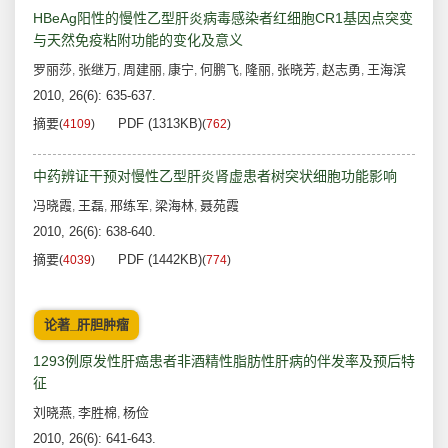
HBeAg阳性的慢性乙型肝炎病毒感染者红细胞CR1基因点突变
与天然免疫粘附功能的变化及意义
罗丽莎
张继万
周建丽
康宁
何鹏飞
隆丽
张晓芳
赵志勇
王海滨
,
,
,
,
,
,
,
,
2010, 26(6): 635-637.
摘要
PDF (1313KB)
(
4109
)
(
762
)
中药辨证干预对慢性乙型肝炎肾虚患者树突状细胞功能影响
冯晓霞
王磊
邢练军
梁海林
聂苑霞
,
,
,
,
2010, 26(6): 638-640.
摘要
PDF (1442KB)
(
4039
)
(
774
)
论著_肝胆肿瘤
1293例原发性肝癌患者非酒精性脂肪性肝病的伴发率及预后特
征
刘晓燕
李胜棉
杨俭
,
,
2010, 26(6): 641-643.