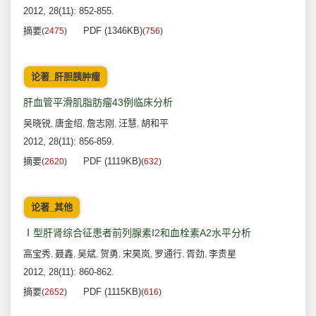
2012, 28(11): 852-855.
摘要
PDF (1346KB)
(
2475
)
(
756
)
论著_肝胆胰肿瘤
肝血管平滑肌脂肪瘤43例临床分析
吴晓锐
唐金绍
詹志刚
汪慧
胡和平
,
,
,
,
2012, 28(11): 856-859.
摘要
PDF (1119KB)
(
2620
)
(
632
)
论著_其他
Ⅰ型肝肾综合征患者前列腺素I2和血栓素A2水平分析
高宝秀
聂鑫
吴斌
贺勇
宋昊岚
罗通行
胥劲
李贵星
,
,
,
,
,
,
,
2012, 28(11): 860-862.
摘要
PDF (1115KB)
(
2652
)
(
616
)