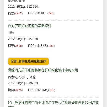
秦建杰
吕凌
,
2012, 28(11): 812-814.
摘要
PDF (1111KB)
(
4212
)
(
844
)
应对肝源短缺问题的策略探讨
胡敏
2012, 28(11): 815-818.
摘要
PDF (1118KB)
(
3618
)
(
931
)
论著_肝病免疫和细胞治疗
骨髓间充质干细胞移植在肝纤维化治疗中的应用
吕素莉
马勇
丁体龙
,
,
2012, 28(11): 819-823.
摘要
PDF (1461KB)
(
3475
)
(
760
)
经门静脉移植脐带血干细胞治疗失代偿期肝硬化患者30例疗效