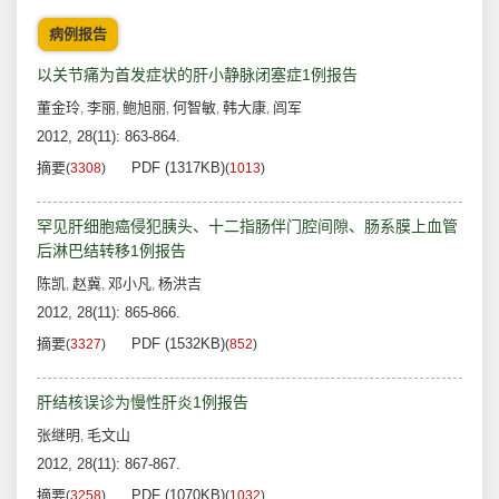
病例报告
以关节痛为首发症状的肝小静脉闭塞症1例报告
董金玲
李丽
鲍旭丽
何智敏
韩大康
闾军
,
,
,
,
,
2012, 28(11): 863-864.
摘要
PDF (1317KB)
(
3308
)
(
1013
)
罕见肝细胞癌侵犯胰头、十二指肠伴门腔间隙、肠系膜上血管
后淋巴结转移1例报告
陈凯
赵冀
邓小凡
杨洪吉
,
,
,
2012, 28(11): 865-866.
摘要
PDF (1532KB)
(
3327
)
(
852
)
肝结核误诊为慢性肝炎1例报告
张继明
毛文山
,
2012, 28(11): 867-867.
摘要
PDF (1070KB)
(
3258
)
(
1032
)