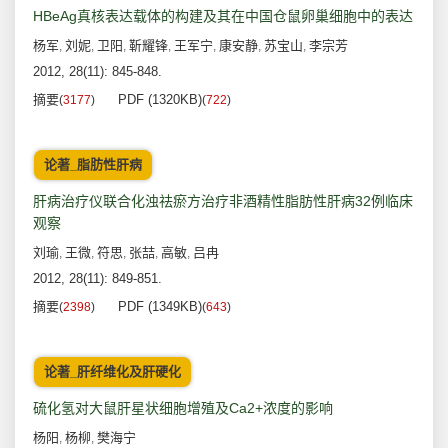
HBeAg真核表达载体的构建及其在中国仓鼠卵巢细胞中的表达
杨军
刘妮
卫阳
靳耀锋
王军宁
康安静
苏宝山
李宗芳
,
,
,
,
,
,
,
2012, 28(11): 845-848.
摘要
PDF (1320KB)
(
3177
)
(
722
)
论著_脂肪性肝病
肝病治疗仪联合化浊祛瘀方治疗非酒精性脂肪性肝病32例临床
观察
刘瑜
王微
符思
张喆
高敏
吕冉
,
,
,
,
,
2012, 28(11): 849-851.
摘要
PDF (1349KB)
(
2398
)
(
643
)
论著_肝纤维化及肝硬化
硫化氢对大鼠肝星状细胞增殖及Ca2+浓度的影响
杨阳
杨柳
樊海宁
,
,