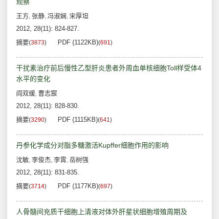
观察
王方
张静
冯淑娴
宋厚坦
,
,
,
2012, 28(11): 824-827.
摘要
PDF (1122KB)
(
3873
)
(
691
)
干扰素治疗前后慢性乙型肝炎患者外周血单核细胞Toll样受体4
水平的变化
阎双缓
曹志宸
,
2012, 28(11): 828-830.
摘要
PDF (1115KB)
(
3290
)
(
641
)
丹参化学成分对脂多糖激活Kupffer细胞作用的影响
沈敏
李俊杰
李霄
岳树强
,
,
,
2012, 28(11): 831-835.
摘要
PDF (1177KB)
(
3714
)
(
697
)
人骨髓间充质干细胞上清液对体外肝星状细胞增殖周期及