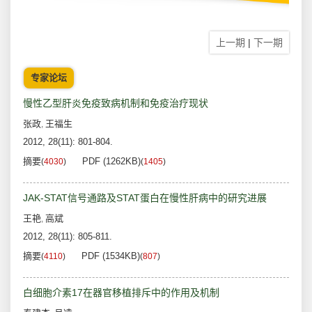
上一期
|
下一期
专家论坛
慢性乙型肝炎免疫致病机制和免疫治疗现状
张政
王福生
,
2012, 28(11): 801-804.
摘要
PDF (1262KB)
(
4030
)
(
1405
)
JAK-STAT信号通路及STAT蛋白在慢性肝病中的研究进展
王艳
高斌
,
2012, 28(11): 805-811.
摘要
PDF (1534KB)
(
4110
)
(
807
)
白细胞介素17在器官移植排斥中的作用及机制