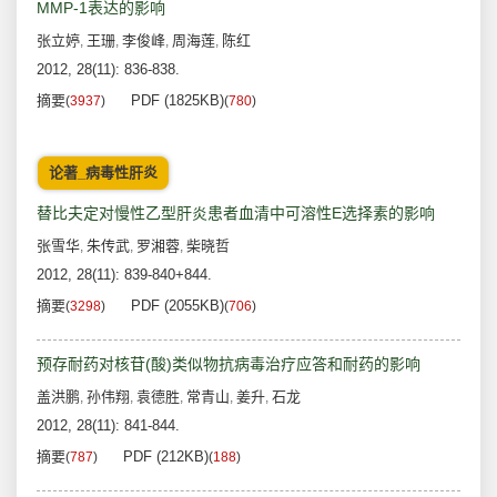
MMP-1表达的影响
张立婷
王珊
李俊峰
周海莲
陈红
,
,
,
,
2012, 28(11): 836-838.
摘要
PDF (1825KB)
(
3937
)
(
780
)
论著_病毒性肝炎
替比夫定对慢性乙型肝炎患者血清中可溶性E选择素的影响
张雪华
朱传武
罗湘蓉
柴晓哲
,
,
,
2012, 28(11): 839-840+844.
摘要
PDF (2055KB)
(
3298
)
(
706
)
预存耐药对核苷(酸)类似物抗病毒治疗应答和耐药的影响
盖洪鹏
孙伟翔
袁德胜
常青山
姜升
石龙
,
,
,
,
,
2012, 28(11): 841-844.
摘要
PDF (212KB)
(
787
)
(
188
)