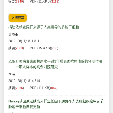
摘要
PDF (1150KB)
(
3349
)
(
1118
)
文摘荟萃
捐助依赖变异肝来源于人类诱导的多能干细胞
温晓玉
2012, 28(11): 811-811.
摘要
PDF (1534KB)
(
2663
)
(
766
)
乙型肝炎病毒表面抗原水平对3年后表面抗原清除的预测作用
——一项大样本的病例对照研究
李海
2012, 28(11): 814-814.
摘要
PDF (1111KB)
(
2956
)
(
867
)
Nanog基因通过胰岛素样生长因子通路在人类肝细胞癌中调节
肿瘤干细胞自我更新