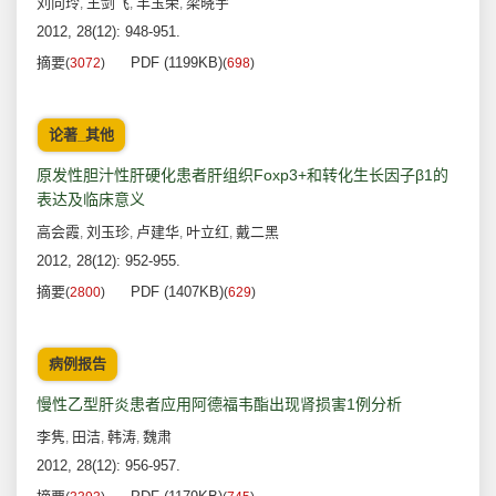
刘向玲
王剑飞
丰玉荣
梁晓宇
,
,
,
2012, 28(12): 948-951.
摘要
PDF (1199KB)
(
3072
)
(
698
)
论著_其他
原发性胆汁性肝硬化患者肝组织Foxp3+和转化生长因子β1的
表达及临床意义
高会霞
刘玉珍
卢建华
叶立红
戴二黑
,
,
,
,
2012, 28(12): 952-955.
摘要
PDF (1407KB)
(
2800
)
(
629
)
病例报告
慢性乙型肝炎患者应用阿德福韦酯出现肾损害1例分析
李隽
田洁
韩涛
魏肃
,
,
,
2012, 28(12): 956-957.