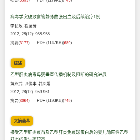
摘要
PDF (1179KB)
(
3393
)
(
745
)
病毒学突破致食管静脉曲张出血及后续治疗1例
李长政
程留芳
,
2012, 28(12): 958-958.
摘要
PDF (1147KB)
(
3177
)
(
689
)
综述
乙型肝炎病毒母婴垂直传播机制及阻断的研究进展
黄燕武
尹俊丰
韩凤娟
,
,
2012, 28(12): 959-961.
摘要
PDF (1193KB)
(
3064
)
(
749
)
文摘荟萃
接受乙型肝炎疫苗及乙型肝炎免疫球蛋白后的婴儿隐匿性乙型
肝炎的发生率较高