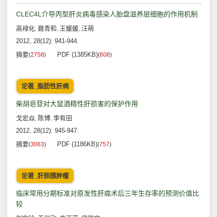
CLEC4L介导丙型肝炎病毒感染人胎盘滋养层细胞的作用机制
高禄化
聂青和
王媛媛
汪萌
,
,
,
2012, 28(12): 941-944.
摘要
PDF (1385KB)
(
2758
)
(
608
)
论著_脂肪性肝病
柴胡皂苷对大鼠酒精性肝损害的保护作用
戈宏焱
陈博
李有田
,
,
2012, 28(12): 945-947.
摘要
PDF (1186KB)
(
3063
)
(
757
)
论著_肝胆胰肿瘤
临床常用分期标准对原发性肝癌术后三年生存率的预测价值比
较