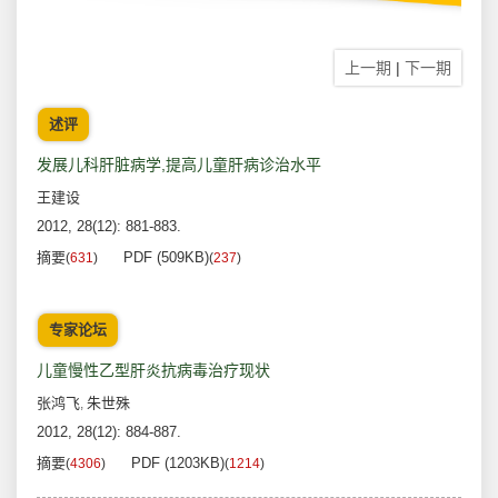
上一期
|
下一期
述评
发展儿科肝脏病学,提高儿童肝病诊治水平
王建设
2012, 28(12): 881-883.
摘要
PDF (509KB)
(
631
)
(
237
)
专家论坛
儿童慢性乙型肝炎抗病毒治疗现状
张鸿飞
朱世殊
,
2012, 28(12): 884-887.
摘要
PDF (1203KB)
(
4306
)
(
1214
)