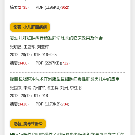
摘要
PDF (1196KB)
(
2735
)
(
952
)
论著_小儿肝胆疾病
婴幼儿肝脏肿瘤行精准肝切除术的临床效果及体会
张明昌
王亚珍
刘亚辉
,
,
2012, 28(12): 915-916+925.
摘要
PDF (2297KB)
(
3460
)
(
712
)
腹腔镜胆道冲洗术在淤胆型巨细胞病毒性肝炎患儿中的应用
张国来
李炳
孙佃军
陈卫兵
刘娟
李江书
,
,
,
,
,
2012, 28(12): 917-918.
摘要
PDF (1173KB)
(
3418
)
(
734
)
论著_病毒性肝炎
HBeAg阳性和阴性慢性乙型肝炎患者肝组织学与血清学关系的