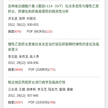
吉林省白细胞介素-2基因+114（G/T）位点多态性与慢性乙型
肝炎、肝硬化和肝癌易感性的相关性分析
洪玉波
张婷
孙丽光
,
,
2012, 28(12): 930-933.
摘要
PDF (662KB)
(
676
)
(
122
)
慢性乙型肝炎患者拉米夫定治疗前后肝脏瞬时弹性的变化及临
床意义
李文庭
朱传龙
高人焘
,
,
2012, 28(12): 934-936.
摘要
PDF (1188KB)
(
3830
)
(
772
)
皖北地区丙型肝炎流行病学及临床疗效
江水清
王健
胡孝彬
李玉芝
陆友杰
童瑞
童敏
,
,
,
,
,
,
2012, 28(12): 937-940.
摘要
PDF (1191KB)
(
3337
)
(
708
)