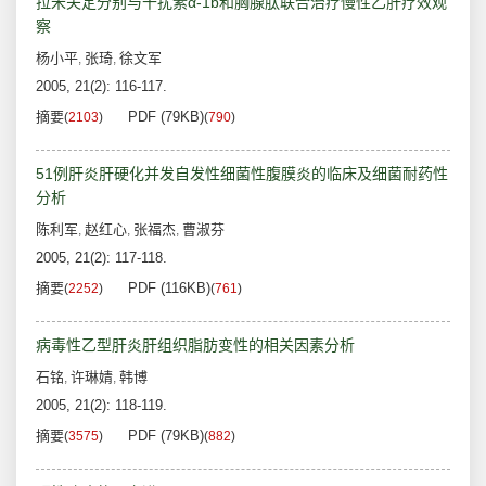
拉米夫定分别与干扰素α-1b和胸腺肽联合治疗慢性乙肝疗效观
察
杨小平
张琦
徐文军
,
,
2005, 21(2): 116-117.
摘要
PDF (79KB)
(
2103
)
(
790
)
51例肝炎肝硬化并发自发性细菌性腹膜炎的临床及细菌耐药性
分析
陈利军
赵红心
张福杰
曹淑芬
,
,
,
2005, 21(2): 117-118.
摘要
PDF (116KB)
(
2252
)
(
761
)
病毒性乙型肝炎肝组织脂肪变性的相关因素分析
石铭
许琳婧
韩博
,
,
2005, 21(2): 118-119.
摘要
PDF (79KB)
(
3575
)
(
882
)