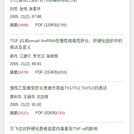
小儿慢性乙型肝炎70例临床特征分析
刘芳
张伟
张素环
,
,
2005, 21(2): 87-88.
摘要
PDF (119KB)
(
2499
)
(
799
)
TGF-β1和smad 4mRNA在慢性病毒性肝炎、肝硬化组织中的
表达及意义
廖丹
江建宁
罗光汉
吴继周
,
,
,
2005, 21(2): 89-91.
摘要
PDF (153KB)
(
2476
)
(
956
)
慢性乙型重型肝炎患者外周血Th1/Th2,Tcl/Tc2的表达
黄利华
王娟华
刘志辉
,
,
2005, 21(2): 91-92.
摘要
PDF (82KB)
(
2431
)
(
793
)
贝飞达对肝硬化患者血浆内毒素及TNF-α的影响