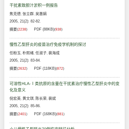
干扰素致胆汁淤积一例报告
焦克德
张立群
吴惠娟
,
,
2005, 21(2): 82-82.
摘要
PDF (88KB)
(
2238
)
(
938
)
慢性乙型肝炎的疫苗治疗免疫学机制的探讨
任粉玉
朴熙绪
任淑子
裴海成
,
,
,
2005, 21(2): 83-84.
摘要
PDF (118KB)
(
2632
)
(
872
)
可溶性HLA-Ⅰ类抗原的含量在干扰素治疗慢性乙型肝炎中的变
化及意义
倪宏英
黄文琪
陈长荣
裴斌
,
,
,
2005, 21(2): 85-86.
摘要
PDF (168KB)
(
2401
)
(
881
)