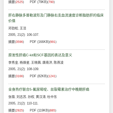
摘要
PDF (79KB)
(
2525
)
(
790
)
肝右静脉多普勒波形及门静脉右支血流速度诊断脂肪肝的临床
价值
邓劲松
王洁
,
2005, 21(2): 106-107.
摘要
PDF (166KB)
(
3596
)
(
991
)
原发性肝癌C-kit和SCF基因的表达及意义
李秀金
杨焕星
王晓茜
唐南洪
陈燕凌
,
,
,
,
2005, 21(2): 108-109.
摘要
PDF (82KB)
(
3166
)
(
1241
)
全身热疗联合5-氟尿嘧啶、丝裂霉素治疗中晚期肝癌
张蓓
刘志苏
孙权
黄汉涛
杜中东
,
,
,
,
2005, 21(2): 110-111.
摘要
PDF (119KB)
(
2925
)
(
885
)