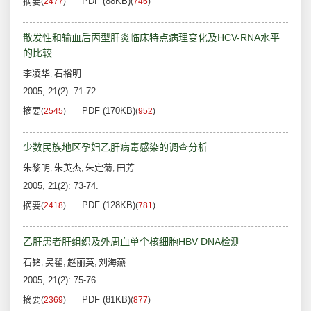
摘要
PDF (88KB)
(
2477
)
(
746
)
散发性和输血后丙型肝炎临床特点病理变化及HCV-RNA水平
的比较
李凌华
石裕明
,
2005, 21(2): 71-72.
摘要
PDF (170KB)
(
2545
)
(
952
)
少数民族地区孕妇乙肝病毒感染的调查分析
朱黎明
朱英杰
朱定菊
田芳
,
,
,
2005, 21(2): 73-74.
摘要
PDF (128KB)
(
2418
)
(
781
)
乙肝患者肝组织及外周血单个核细胞HBV DNA检测
石铭
吴翟
赵丽英
刘海燕
,
,
,
2005, 21(2): 75-76.
摘要
PDF (81KB)
(
2369
)
(
877
)