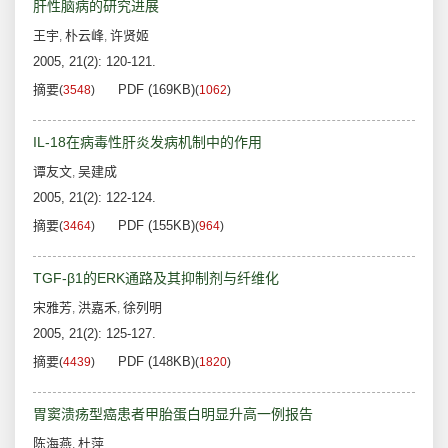
肝性脑病的研究进展
王宇
朴云峰
许贤姬
,
,
2005, 21(2): 120-121.
摘要
PDF (169KB)
(
3548
)
(
1062
)
IL-18在病毒性肝炎发病机制中的作用
谭友文
吴建成
,
2005, 21(2): 122-124.
摘要
PDF (155KB)
(
3464
)
(
964
)
TGF-β1的ERK通路及其抑制剂与纤维化
宋雅芳
洪嘉禾
徐列明
,
,
2005, 21(2): 125-127.
摘要
PDF (148KB)
(
4439
)
(
1820
)
胃窦溃疡型癌患者甲胎蛋白明显升高一例报告
陈海燕
杜萍
,