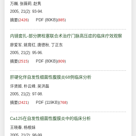
万巍
张薇莉
赵隽
,
,
2005, 21(2): 93-94.
摘要
PDF (80KB)
(
2426
)
(
885
)
内镜套扎-部分脾栓塞联合术治疗门脉高压症的临床疗效观察
廖爱军
姚育红
唐德秋
丁正东
,
,
,
2005, 21(2): 95-96.
摘要
PDF (80KB)
(
2515
)
(
809
)
肝硬化伴自发性细菌性腹膜炎68例临床分析
许贤姬
朴云峰
吴洪磊
,
,
2005, 21(2): 97-98.
摘要
PDF (119KB)
(
2421
)
(
768
)
Ca125在自发性细菌性腹膜炎中的临床分析
王晓春
杨根妹
,
2005, 21(2): 98-99.