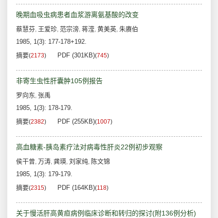
晚期血吸虫病患者血浆游离氨基酸的改变
蔡慧芬
王爱珍
范宗滂
蒋滢
黄美英
朱赓伯
,
,
,
,
,
1985, 1(3): 177-178+192.
摘要
PDF (301KB)
(
2173
)
(
745
)
非寄生虫性肝囊肿105例报告
罗向东
张禹
,
1985, 1(3): 178-179.
摘要
PDF (255KB)
(
2382
)
(
1007
)
高血糖素-胰岛素疗法对病毒性肝炎22例初步观察
侯干曾
万涛
龚瑛
刘家纯
陈文锦
,
,
,
,
1985, 1(3): 179-179.
摘要
PDF (164KB)
(
2315
)
(
118
)
关于慢活肝高黄疸病例临床诊断和转归的探讨(附136例分析)