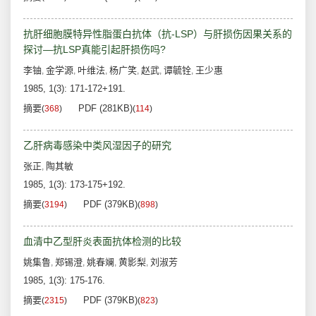
抗肝细胞膜特异性脂蛋白抗体（抗-LSP）与肝损伤因果关系的
探讨—抗LSP真能引起肝损伤吗?
李铀
金学源
叶维法
杨广笑
赵武
谭毓铨
王少惠
,
,
,
,
,
,
1985, 1(3): 171-172+191.
摘要
PDF (281KB)
(
368
)
(
114
)
乙肝病毒感染中类风湿因子的研究
张正
陶其敏
,
1985, 1(3): 173-175+192.
摘要
PDF (379KB)
(
3194
)
(
898
)
血清中乙型肝炎表面抗体检测的比较
姚集鲁
郑锡澄
姚春斓
黄影梨
刘淑芳
,
,
,
,
1985, 1(3): 175-176.
摘要
PDF (379KB)
(
2315
)
(
823
)