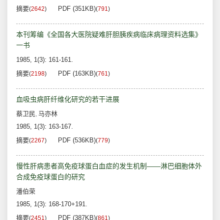
摘要
PDF (351KB)
(
2642
)
(
791
)
本刊筹编《全国各大医院疑难肝胆胰疾病临床病理资料选集》
一书
1985, 1(3): 161-161.
摘要
PDF (163KB)
(
2198
)
(
761
)
血吸虫病肝纤维化研究的若干进展
蔡卫民
马亦林
,
1985, 1(3): 163-167.
摘要
PDF (536KB)
(
2267
)
(
779
)
慢性肝病患者高免疫球蛋白血症的发生机制——淋巴细胞体外
合成免疫球蛋白的研究
潘伯荣
1985, 1(3): 168-170+191.
摘要
PDF (387KB)
(
2451
)
(
861
)