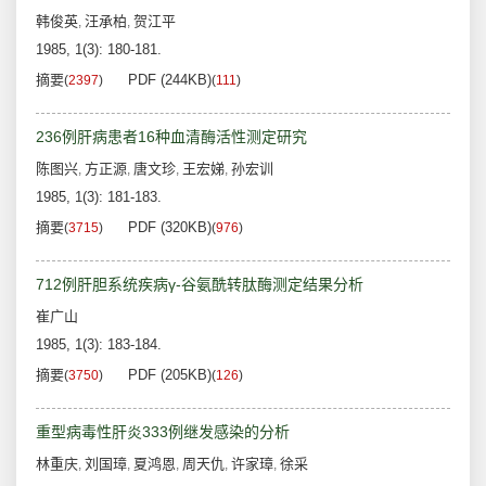
韩俊英
汪承柏
贺江平
,
,
1985, 1(3): 180-181.
摘要
PDF (244KB)
(
2397
)
(
111
)
236例肝病患者16种血清酶活性测定研究
陈图兴
方正源
唐文珍
王宏娣
孙宏训
,
,
,
,
1985, 1(3): 181-183.
摘要
PDF (320KB)
(
3715
)
(
976
)
712例肝胆系统疾病γ-谷氨酰转肽酶测定结果分析
崔广山
1985, 1(3): 183-184.
摘要
PDF (205KB)
(
3750
)
(
126
)
重型病毒性肝炎333例继发感染的分析
林重庆
刘国璋
夏鸿恩
周天仇
许家璋
徐采
,
,
,
,
,