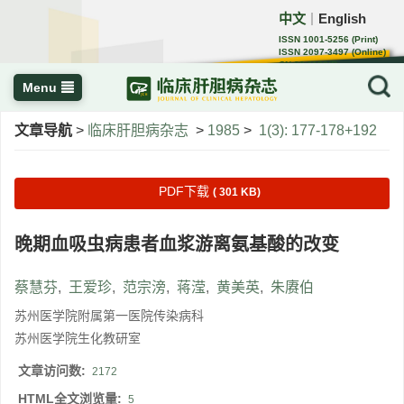
中文
English
｜
ISSN 1001-5256 (Print)
ISSN 2097-3497 (Online)
CN 22-1108/R
Menu
文章导航
>
临床肝胆病杂志
>
1985
>
1(3): 177-178+192
PDF下载
( 301 KB)
晚期血吸虫病患者血浆游离氨基酸的改变
蔡慧芬
,
王爱珍
,
范宗滂
,
蒋滢
,
黄美英
,
朱赓伯
苏州医学院附属第一医院传染病科
苏州医学院生化教研室
文章访问数:
2172
HTML全文浏览量:
5