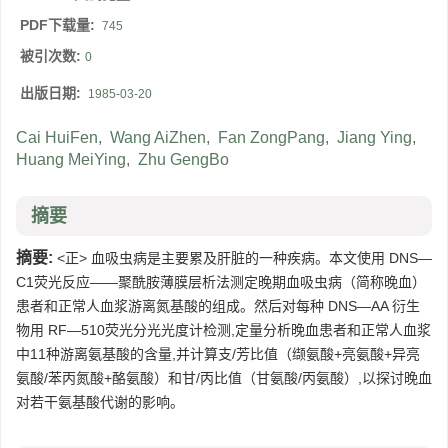
PDF下载量:
745
被引次数:
0
出版日期:
1985-03-20
Cai HuiFen
,
Wang AiZhen
,
Fan ZongPang
,
Jiang Ying
,
Huang MeiYing
,
Zhu GengBo
摘要
摘要:
<正> 血吸虫病是主要累及肝脏的一种疾病。本文使用 DNS—
C1荧光反应——聚酰胺薄膜层析法测定晚期血吸虫病（简称晚血）
患者和正常人血浆游离氮基酸的组成。然后对每种 DNS—AA 衍生
物用 RF—510荧光分光光度计检测,定量分析晚血患者和正常人血浆
中11种游离氨基酸的含量,并计算支/芳比值（缬氨酸+亮氨酸+异亮
氨酸/苯丙氮酸+酪氨酸）和甘/丙比值（甘氨酸/丙氨酸）,以探讨晚血
对若干氨基酸代谢的影响。