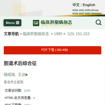
中文
English
｜
ISSN 1001-5256 (Print)
ISSN 2097-3497 (Online)
CN 22-1108/R
Menu
文章导航
>
临床肝胆病杂志
>
1985
>
1(3): 151-153
PDF下载
( 351 KB)
胆道术后综合征
杨绍珑
,
王训■
青岛市立医院
文章访问数:
2343
HTML全文浏览量:
4