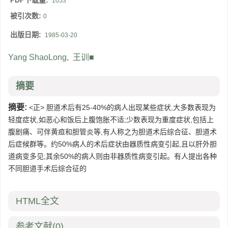
PDF下载量:
1053
被引次数:
0
出版日期:
1985-03-20
Yang ShaoLong
,
王训■
摘要
摘要:
<正> 胆道术后有25-40%的病人出现某些症状,大多数表现为
轻度症状,如恶心和饭后上腹饱胀不适;少数表现为重度症状,包括上
腹剧痛、可伴黄疸和胆管炎等,有人称之为胆道术后综合征、胆道术
后症候群等。约50%病人的术后症状由器质性病变引起,且以肝外胆
道病变多见;其余50%的病人则由非器质性病变引起。有人提出各种
不同胆道手术后综合征的
HTML全文
参考文献
(0)