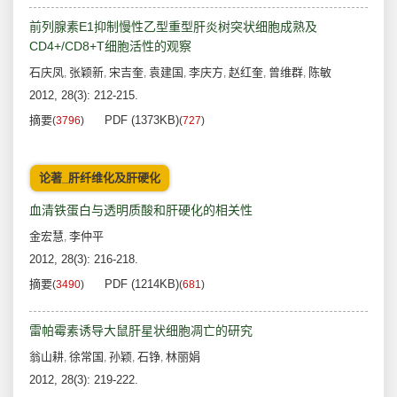
前列腺素E1抑制慢性乙型重型肝炎树突状细胞成熟及
CD4+/CD8+T细胞活性的观察
石庆凤
张颖新
宋吉奎
袁建国
李庆方
赵红奎
曾维群
陈敏
,
,
,
,
,
,
,
2012, 28(3): 212-215.
摘要
PDF (1373KB)
(
3796
)
(
727
)
论著_肝纤维化及肝硬化
血清铁蛋白与透明质酸和肝硬化的相关性
金宏慧
李仲平
,
2012, 28(3): 216-218.
摘要
PDF (1214KB)
(
3490
)
(
681
)
雷帕霉素诱导大鼠肝星状细胞凋亡的研究
翁山耕
徐常国
孙颖
石铮
林丽娟
,
,
,
,
2012, 28(3): 219-222.