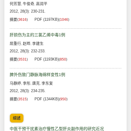
何芳慧
牛俊奇
高润平
,
,
2012, 28(3): 230-231.
摘要
PDF (1197KB)
(
3616
)
(
1046
)
肝损伤为主的三氯乙烯中毒1例
屈重行
赵晔
李建生
,
,
2012, 28(3): 232-233.
摘要
PDF (1193KB)
(
3531
)
(
850
)
脾外伤致门静脉海绵样变性1例
马静婷
李彤
唐克
李东复
,
,
,
2012, 28(3): 234-235.
摘要
PDF (1344KB)
(
3515
)
(
950
)
综述
中医干预干扰素治疗慢性乙型肝炎副作用的研究近况