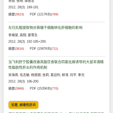
肖倩
张旸
谭善忠
,
,
2012, 28(3): 189-191.
摘要
PDF (1217KB)
(
3623
)
(
789
)
左归丸粗提取物对骨髓干细胞转化肝细胞的影响
李瀚旻
高翔
晏雪生
,
,
2012, 28(3): 192-195+200.
摘要
PDF (1587KB)
(
3816
)
(
711
)
当飞利肝宁胶囊改善高脂饮食联合四氯化碳诱导的大鼠非酒精
性脂肪性肝炎的作用机制
宋海燕
毛志敏
杨丽丽
张莉
葛迎利
柳涛
刘平
季光
,
,
,
,
,
,
,
2012, 28(3): 196-200.
摘要
PDF (1535KB)
(
3968
)
(
770
)
论著_病毒性肝炎