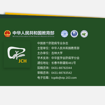
中国首个肝胆病专业杂志
主管单位：中华人民共和国教育部
主办单位：吉林大学
学术支持：中华医学会肝病学分会
通信地址：长春市新疆街461号
投稿咨询：0431-88782044
审稿咨询：0431-88783542
电子信箱：
lcgdb@vip.163.com
昨日IP[
13469
]
昨日PV[
37243
]
今日IP[
15827
]
今日
PV[
38789
]
当前在线[
3561
]