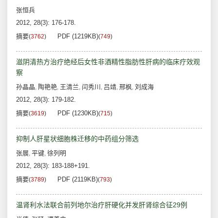
张恒兵
2012, 28(3): 176-178.
摘要
PDF (1219KB)
(
3762
)
(
749
)
滋阴清热方治疗绝经后女性非酒精性脂肪性肝病的临床疗效观
察
孙晶晶
陶艳艳
王清兰
闫秀川
吕靖
邢枫
刘成海
,
,
,
,
,
,
2012, 28(3): 179-182.
摘要
PDF (1230KB)
(
3619
)
(
715
)
抑制人肝星状细胞株迁移的中药组分筛选
张展
平键
徐列明
,
,
2012, 28(3): 183-188+191.
摘要
PDF (2119KB)
(
3789
)
(
793
)
温肾利水法联合前列地尔治疗肝硬化并发肝肾综合征29例