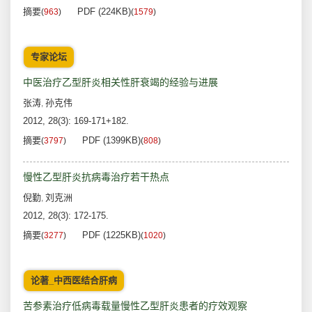
摘要
PDF (224KB)
(
963
)
(
1579
)
专家论坛
中医治疗乙型肝炎相关性肝衰竭的经验与进展
张涛
孙克伟
,
2012, 28(3): 169-171+182.
摘要
PDF (1399KB)
(
3797
)
(
808
)
慢性乙型肝炎抗病毒治疗若干热点
倪勤
刘克洲
,
2012, 28(3): 172-175.
摘要
PDF (1225KB)
(
3277
)
(
1020
)
论著_中西医结合肝病
苦参素治疗低病毒载量慢性乙型肝炎患者的疗效观察