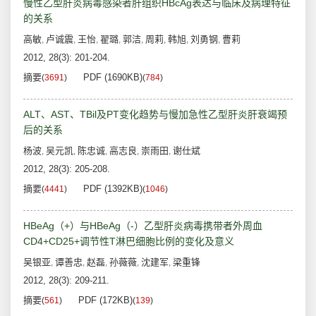
慢性乙型肝炎病毒感染者肝组织HBcAg表达与临床及病理特征
的关系
高敏
卢诚震
王怡
翟璐
郭洁
周莉
韩旭
刘勇钢
曹莉
,
,
,
,
,
,
,
,
2012, 28(3): 201-204.
摘要
PDF (1690KB)
(
3691
)
(
784
)
ALT、AST、TBil及PT变化趋势与慢加急性乙型肝炎肝衰竭预
后的关系
杨波
吴元凯
陈忠诚
高志良
崇雨田
谢仕斌
,
,
,
,
,
2012, 28(3): 205-208.
摘要
PDF (1392KB)
(
4441
)
(
1046
)
HBeAg（+）与HBeAg（-）乙型肝炎病毒携带者外周血
CD4+CD25+调节性T淋巴细胞比例的变化及意义
吴银亚
谭善忠
赵磊
孙薇薇
沈建军
梁重锋
,
,
,
,
,
2012, 28(3): 209-211.
摘要
PDF (172KB)
(
561
)
(
139
)