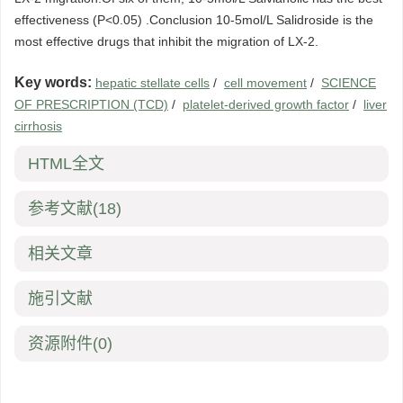
effectiveness (P<0.05) .Conclusion 10-5mol/L Salidroside is the
most effective drugs that inhibit the migration of LX-2.
Key words:
hepatic stellate cells
/
cell movement
/
SCIENCE
OF PRESCRIPTION (TCD)
/
platelet-derived growth factor
/
liver
cirrhosis
HTML全文
参考文献
(18)
相关文章
施引文献
资源附件
(0)