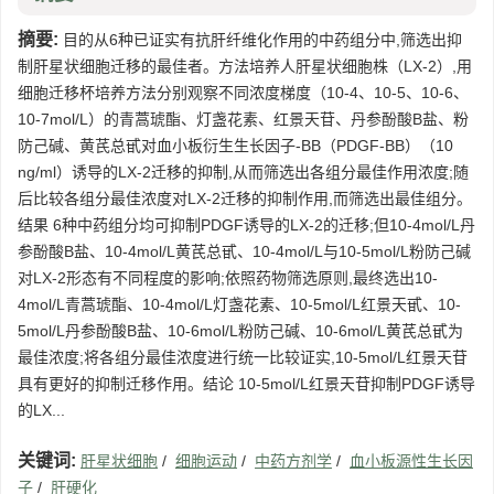
摘要:
目的从6种已证实有抗肝纤维化作用的中药组分中,筛选出抑
制肝星状细胞迁移的最佳者。方法培养人肝星状细胞株（LX-2）,用
细胞迁移杯培养方法分别观察不同浓度梯度（10-4、10-5、10-6、
10-7mol/L）的青蒿琥酯、灯盏花素、红景天苷、丹参酚酸B盐、粉
防己碱、黄芪总甙对血小板衍生生长因子-BB（PDGF-BB）（10
ng/ml）诱导的LX-2迁移的抑制,从而筛选出各组分最佳作用浓度;随
后比较各组分最佳浓度对LX-2迁移的抑制作用,而筛选出最佳组分。
结果 6种中药组分均可抑制PDGF诱导的LX-2的迁移;但10-4mol/L丹
参酚酸B盐、10-4mol/L黄芪总甙、10-4mol/L与10-5mol/L粉防己碱
对LX-2形态有不同程度的影响;依照药物筛选原则,最终选出10-
4mol/L青蒿琥酯、10-4mol/L灯盏花素、10-5mol/L红景天甙、10-
5mol/L丹参酚酸B盐、10-6mol/L粉防己碱、10-6mol/L黄芪总甙为
最佳浓度;将各组分最佳浓度进行统一比较证实,10-5mol/L红景天苷
具有更好的抑制迁移作用。结论 10-5mol/L红景天苷抑制PDGF诱导
的LX...
关键词:
肝星状细胞
/
细胞运动
/
中药方剂学
/
血小板源性生长因
子
/
肝硬化