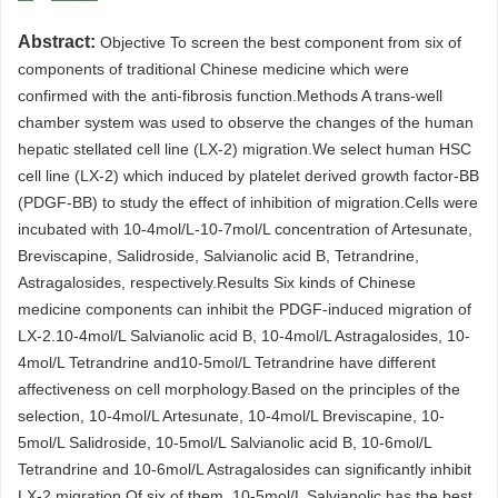
Abstract:
Objective To screen the best component from six of
components of traditional Chinese medicine which were
confirmed with the anti-fibrosis function.Methods A trans-well
chamber system was used to observe the changes of the human
hepatic stellated cell line (LX-2) migration.We select human HSC
cell line (LX-2) which induced by platelet derived growth factor-BB
(PDGF-BB) to study the effect of inhibition of migration.Cells were
incubated with 10-4mol/L-10-7mol/L concentration of Artesunate,
Breviscapine, Salidroside, Salvianolic acid B, Tetrandrine,
Astragalosides, respectively.Results Six kinds of Chinese
medicine components can inhibit the PDGF-induced migration of
LX-2.10-4mol/L Salvianolic acid B, 10-4mol/L Astragalosides, 10-
4mol/L Tetrandrine and10-5mol/L Tetrandrine have different
affectiveness on cell morphology.Based on the principles of the
selection, 10-4mol/L Artesunate, 10-4mol/L Breviscapine, 10-
5mol/L Salidroside, 10-5mol/L Salvianolic acid B, 10-6mol/L
Tetrandrine and 10-6mol/L Astragalosides can significantly inhibit
LX-2 migration.Of six of them, 10-5mol/L Salvianolic has the best