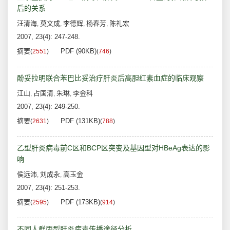
后的关系
汪清海
莫文成
李德辉
杨春芳
陈礼宏
,
,
,
,
2007, 23(4): 247-248.
摘要
PDF (90KB)
(
2551
)
(
746
)
酚妥拉明联合苯巴比妥治疗肝炎后高胆红素血症的临床观察
江山
占国清
朱琳
李金科
,
,
,
2007, 23(4): 249-250.
摘要
PDF (131KB)
(
2631
)
(
788
)
乙型肝炎病毒前C区和BCP区突变及基因型对HBeAg表达的影
响
侯远沛
刘成永
高玉金
,
,
2007, 23(4): 251-253.
摘要
PDF (173KB)
(
2595
)
(
914
)
不同人群丙型肝炎病毒传播途径分析