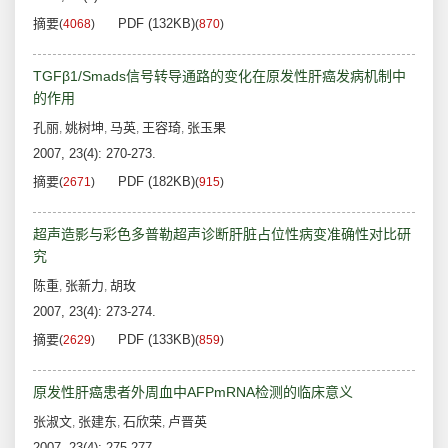
摘要
PDF (132KB)
(
4068
)
(
870
)
TGFβ1/Smads信号转导通路的变化在原发性肝癌发病机制中
的作用
孔丽
姚树坤
马英
王容琦
张玉果
,
,
,
,
2007, 23(4): 270-273.
摘要
PDF (182KB)
(
2671
)
(
915
)
超声造影与彩色多普勒超声诊断肝脏占位性病变准确性对比研
究
陈重
张新力
胡玫
,
,
2007, 23(4): 273-274.
摘要
PDF (133KB)
(
2629
)
(
859
)
原发性肝癌患者外周血中AFPmRNA检测的临床意义
张淑文
张建东
石欣荣
卢晋英
,
,
,
2007, 23(4): 275-277.