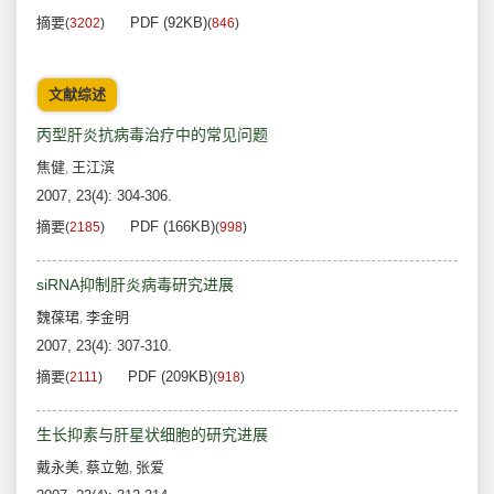
摘要
PDF (92KB)
(
3202
)
(
846
)
文献综述
丙型肝炎抗病毒治疗中的常见问题
焦健
王江滨
,
2007, 23(4): 304-306.
摘要
PDF (166KB)
(
2185
)
(
998
)
siRNA抑制肝炎病毒研究进展
魏葆珺
李金明
,
2007, 23(4): 307-310.
摘要
PDF (209KB)
(
2111
)
(
918
)
生长抑素与肝星状细胞的研究进展
戴永美
蔡立勉
张爱
,
,