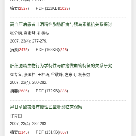
摘要
PDF (113KB)
(
2527
)
(
1029
)
高血压病患者非酒精性脂肪肝病与胰岛素抵抗关系探讨
张分明
高素琴
孔德枝
,
,
2007, 23(4): 277-279.
摘要
PDF (168KB)
(
2475
)
(
828
)
肝细胞癌生物行为学特性与肿瘤微血管特征的关系研究
崔专义
张国栓
王桂琦
谷敬峰
左东明
杨永强
,
,
,
,
,
2007, 23(4): 280-282.
摘要
PDF (172KB)
(
2685
)
(
886
)
异甘草酸镁治疗慢性乙型肝炎临床观察
许青田
2007, 23(4): 282-283.
摘要
PDF (131KB)
(
2145
)
(
807
)