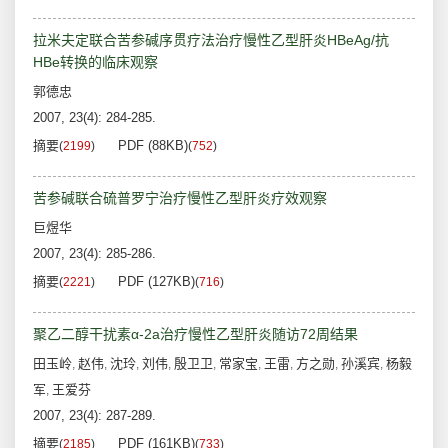
拉米夫定联合苦参碱序贯疗法治疗慢性乙型肝炎HBeAg/抗
HBe转换的临床观察
郭德忠
2007, 23(4): 284-285.
摘要
PDF (88KB)
(
2199
)
(
752
)
苦参碱联合硫普罗宁治疗慢性乙型肝炎疗效观察
巨煜华
2007, 23(4): 285-286.
摘要
PDF (127KB)
(
2221
)
(
716
)
聚乙二醇干扰素α-2a治疗慢性乙型肝炎随访72周结果
田玉岭
赵伟
沈玲
刘伟
殷卫卫
常家宝
王雷
方之勋
孙溪宾
杨毅
,
,
,
,
,
,
,
,
,
军
王爱芬
,
2007, 23(4): 287-289.
摘要
PDF (161KB)
(
2185
)
(
733
)