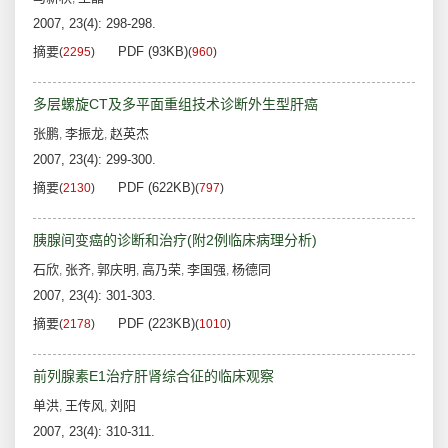
2007, 23(4): 298-298.
摘要
PDF (93KB)
(
2295
)
(
960
)
多层螺旋CT及多平面重组技术诊断外生型肝癌
张鹏
李振龙
赵英杰
,
,
2007, 23(4): 299-300.
摘要
PDF (622KB)
(
2130
)
(
797
)
胰腺间变癌的诊断和治疗(附2例临床病理分析)
石欣
张齐
郭庆明
高乃荣
李国强
杨德同
,
,
,
,
,
2007, 23(4): 301-303.
摘要
PDF (223KB)
(
2178
)
(
1010
)
前列腺素E1治疗肝肾综合征的临床观察
单洪
王传风
刘阳
,
,
2007, 23(4): 310-311.