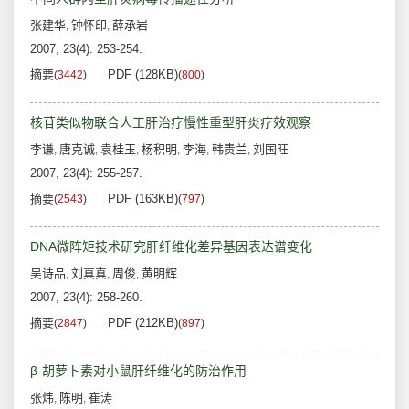
张建华
钟怀印
薛承岩
,
,
2007, 23(4): 253-254.
摘要
PDF (128KB)
(
3442
)
(
800
)
核苷类似物联合人工肝治疗慢性重型肝炎疗效观察
李谦
唐克诚
袁桂玉
杨积明
李海
韩贵兰
刘国旺
,
,
,
,
,
,
2007, 23(4): 255-257.
摘要
PDF (163KB)
(
2543
)
(
797
)
DNA微阵矩技术研究肝纤维化差异基因表达谱变化
吴诗品
刘真真
周俊
黄明辉
,
,
,
2007, 23(4): 258-260.
摘要
PDF (212KB)
(
2847
)
(
897
)
β-胡萝卜素对小鼠肝纤维化的防治作用
张炜
陈明
崔涛
,
,