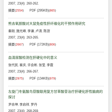
2007, 23(4): 260-262.
摘要
PDF (295KB)
(
2554
)
(
865
)
熊去氧胆酸对大鼠免疫性肝纤维化的干预作用研究
秦刚
施光峰
李谦
卢清
陈澍
,
,
,
,
2007, 23(4): 263-265.
摘要
PDF (172KB)
(
2667
)
(
806
)
血清尿酸检测在肝硬化中的意义
张代民
崔庆
许会彬
张莹
李霆
,
,
,
,
2007, 23(4): 266-267.
摘要
PDF (134KB)
(
2975
)
(
979
)
左旋门冬氨酸鸟苷酸联用复方甘草酸苷治疗肝硬化肝性脑病的
探讨
尹合坤
李启祥
罗丹
,
,
2007, 23(4): 268-269.