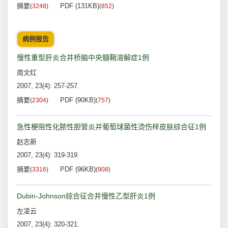
摘要
PDF (131KB)
(
3248
)
(
852
)
病例报告
慢性重型肝炎合并桥脑中央髓鞘溶解症1例
周文红
2007, 23(4): 257-257.
摘要
PDF (90KB)
(
2304
)
(
757
)
急性梗阻性化脓性胆管炎并葡萄球菌性烫伤样皮肤综合征1例
赵志新
2007, 23(4): 319-319.
摘要
PDF (96KB)
(
3316
)
(
908
)
Dubin-Johnson综合征合并慢性乙型肝炎1例
左凌云
2007, 23(4): 320-321.