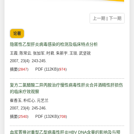
上一期
|
下一期
论著
隐匿性乙型肝炎病毒感染的检测及临床特点分析
王霞
陈常云
张加军
时君
朱新宇
王琰
武坚锐
,
,
,
,
,
,
2007, 23(4): 243-245.
摘要
PDF (112KB)
(
2847
)
(
974
)
复方二氯醋酸二异丙胺治疗慢性病毒性肝炎合并酒精性肝损伤
的临床疗效观察
崔香玉
朴红心
元艺兰
,
,
2007, 23(4): 245-246.
摘要
PDF (132KB)
(
2540
)
(
708
)
血浆置换对重型乙型病毒性肝炎HBV DNA含量的影响及与预