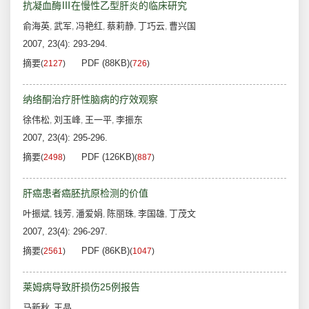
抗凝血酶Ⅲ在慢性乙型肝炎的临床研究
俞海英
武军
冯艳红
蔡莉静
丁巧云
曹兴国
,
,
,
,
,
2007, 23(4): 293-294.
摘要
PDF (88KB)
(
2127
)
(
726
)
纳络酮治疗肝性脑病的疗效观察
徐伟松
刘玉峰
王一平
李振东
,
,
,
2007, 23(4): 295-296.
摘要
PDF (126KB)
(
2498
)
(
887
)
肝癌患者癌胚抗原检测的价值
叶振斌
钱芳
潘爱娟
陈丽珠
李国雄
丁茂文
,
,
,
,
,
2007, 23(4): 296-297.
摘要
PDF (86KB)
(
2561
)
(
1047
)
莱姆病导致肝损伤25例报告
马新秋
王晶
,