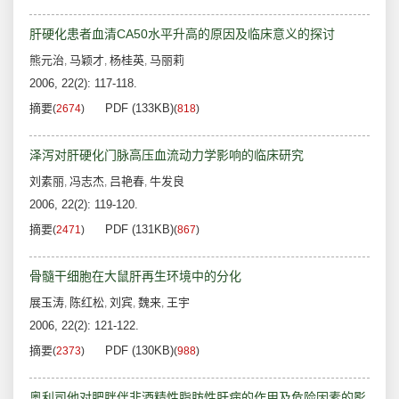
肝硬化患者血清CA50水平升高的原因及临床意义的探讨
熊元治
马颖才
杨桂英
马丽莉
,
,
,
2006, 22(2): 117-118.
摘要
PDF (133KB)
(
2674
)
(
818
)
泽泻对肝硬化门脉高压血流动力学影响的临床研究
刘素丽
冯志杰
吕艳春
牛发良
,
,
,
2006, 22(2): 119-120.
摘要
PDF (131KB)
(
2471
)
(
867
)
骨髓干细胞在大鼠肝再生环境中的分化
展玉涛
陈红松
刘宾
魏来
王宇
,
,
,
,
2006, 22(2): 121-122.
摘要
PDF (130KB)
(
2373
)
(
988
)
奥利司他对肥胖伴非酒精性脂肪性肝病的作用及危险因素的影