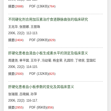
摘要
PDF (136KB)
(
2688
)
(
764
)
不同硬化剂合用加压素治疗食道静脉曲张的临床研究
王兆华
张丽娜
王丽珠
,
,
2006, 22(2): 112-113.
摘要
PDF (208KB)
(
2404
)
(
829
)
肝硬化患者血清血小板生成素水平的测定及临床意义
周建尧
单平囡
王玲子
冯幼菊
杨金荣
孔园珍
丁修民
宣国红
,
,
,
,
,
,
,
2006, 22(2): 114-115.
摘要
PDF (132KB)
(
2500
)
(
825
)
肝硬化患者血小板参数的变化及其临床意义
张瑞丽
吕晓娴
孙萍
,
,
2006, 22(2): 116-117.
摘要
PDF (95KB)
(
2955
)
(
856
)