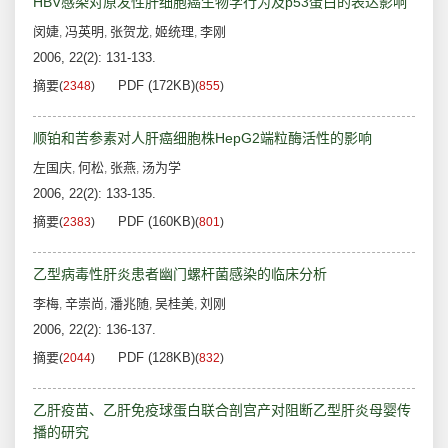
HBV感染对原发性肝细胞癌生物学行为及p53蛋白的表达影响
闵婕
冯英明
张贺龙
姬统理
李刚
,
,
,
,
2006, 22(2): 131-133.
摘要
PDF (172KB)
(
2348
)
(
855
)
顺铂和苦参素对人肝癌细胞株HepG2端粒酶活性的影响
左国庆
何松
张燕
汤为学
,
,
,
2006, 22(2): 133-135.
摘要
PDF (160KB)
(
2383
)
(
801
)
乙型病毒性肝炎患者幽门螺杆菌感染的临床分析
李梅
辛崇尚
潘兆随
吴桂美
刘刚
,
,
,
,
2006, 22(2): 136-137.
摘要
PDF (128KB)
(
2044
)
(
832
)
乙肝疫苗、乙肝免疫球蛋白联合剖宫产对阻断乙型肝炎母婴传
播的研究