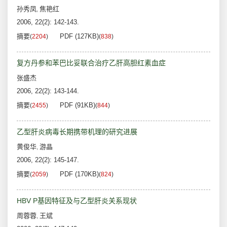
孙秀凤
焦艳红
,
2006, 22(2): 142-143.
摘要
PDF (127KB)
(
2204
)
(
838
)
复方丹参和苯巴比妥联合治疗乙肝高胆红素血症
张盛杰
2006, 22(2): 143-144.
摘要
PDF (91KB)
(
2455
)
(
844
)
乙型肝炎病毒长期携带机理的研究进展
黄俊华
游晶
,
2006, 22(2): 145-147.
摘要
PDF (170KB)
(
2059
)
(
824
)
HBV P基因特征及与乙型肝炎关系现状
周蓉蓉
王斌
,