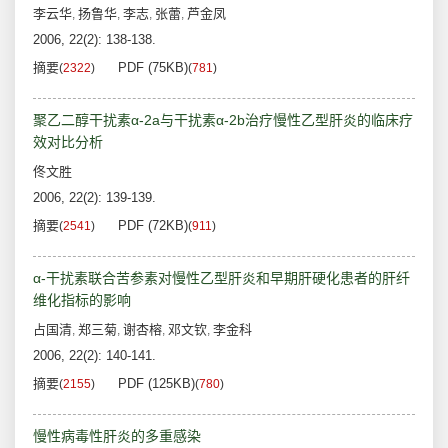
李云华
扬鲁华
李志
张蕾
芦金凤
,
,
,
,
2006, 22(2): 138-138.
摘要
PDF (75KB)
(
2322
)
(
781
)
聚乙二醇干扰素α-2a与干扰素α-2b治疗慢性乙型肝炎的临床疗
效对比分析
佟文胜
2006, 22(2): 139-139.
摘要
PDF (72KB)
(
2541
)
(
911
)
α-干扰素联合苦参素对慢性乙型肝炎和早期肝硬化患者的肝纤
维化指标的影响
占国清
郑三菊
谢杏榕
邓文钦
李金科
,
,
,
,
2006, 22(2): 140-141.
摘要
PDF (125KB)
(
2155
)
(
780
)
慢性病毒性肝炎的多重感染