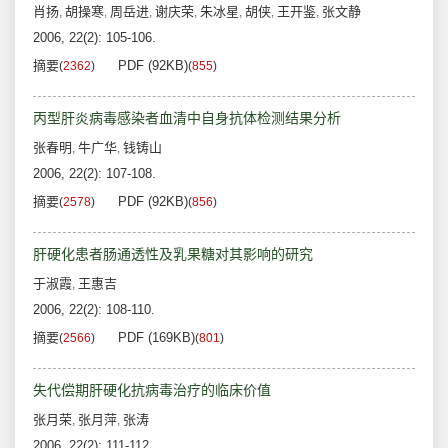
肖扬
胡操寒
周岳进
谢庆荣
朱冰星
胡侠
王开鉴
张文静
,
,
,
,
,
,
,
2006, 22(2): 105-106.
摘要
PDF (92KB)
(
2362
)
(
855
)
丙型肝炎病毒感染者血清中自身抗体检测结果分析
张春明
牛广华
钱铸山
,
,
2006, 22(2): 107-108.
摘要
PDF (92KB)
(
2578
)
(
856
)
肝硬化患者肠通透性及乳果糖对其影响的研究
于淑霞
王惠吉
,
2006, 22(2): 108-110.
摘要
PDF (169KB)
(
2566
)
(
801
)
失代偿期肝硬化抗病毒治疗的临床价值
张月荣
张月萍
张涛
,
,
2006, 22(2): 111-112.