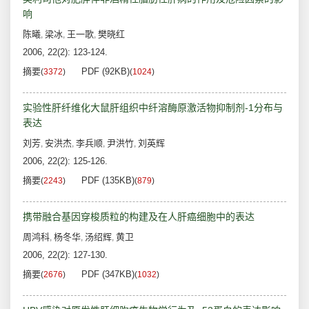
响
陈曦
梁冰
王一歌
樊晓红
,
,
,
2006, 22(2): 123-124.
摘要
PDF (92KB)
(
3372
)
(
1024
)
实验性肝纤维化大鼠肝组织中纤溶酶原激活物抑制剂-1分布与
表达
刘芳
安洪杰
李兵顺
尹洪竹
刘英辉
,
,
,
,
2006, 22(2): 125-126.
摘要
PDF (135KB)
(
2243
)
(
879
)
携带融合基因穿梭质粒的构建及在人肝癌细胞中的表达
周鸿科
杨冬华
汤绍辉
黄卫
,
,
,
2006, 22(2): 127-130.
摘要
PDF (347KB)
(
2676
)
(
1032
)