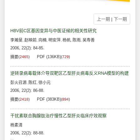
上一期
|
下一期
HBV前C区基因变异与中医证候的相关性研究
李瀚旻
赵映前
向楠
明安萍
杨帆
陈雨
吴寿善
,
,
,
,
,
,
2006, 22(2): 84-85.
摘要
PDF (136KB)
(
2465
)
(
729
)
逆转录病毒载体介导双靶区乙型肝炎病毒反义RNA模型的构建
彭火召源
陈红
徐小元
,
,
2006, 22(2): 86-88.
摘要
PDF (383KB)
(
2418
)
(
894
)
干扰素联合胸腺肽治疗慢性乙型肝炎临床疗效观察
杨素清
2006, 22(2): 88-88.