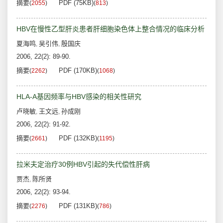
摘要
PDF (75KB)
(
2055
)
(
813
)
HBV在慢性乙型肝炎患者肝细胞染色体上整合情况的临床分析
夏海鸣
吴引伟
殷国庆
,
,
2006, 22(2): 89-90.
摘要
PDF (170KB)
(
2262
)
(
1068
)
HLA-A基因频率与HBV感染的相关性研究
卢晓敏
王文远
孙成刚
,
,
2006, 22(2): 91-92.
摘要
PDF (132KB)
(
2661
)
(
1195
)
拉米夫定治疗30例HBV引起的失代偿性肝病
贾杰
陈所贤
,
2006, 22(2): 93-94.
摘要
PDF (131KB)
(
2276
)
(
786
)