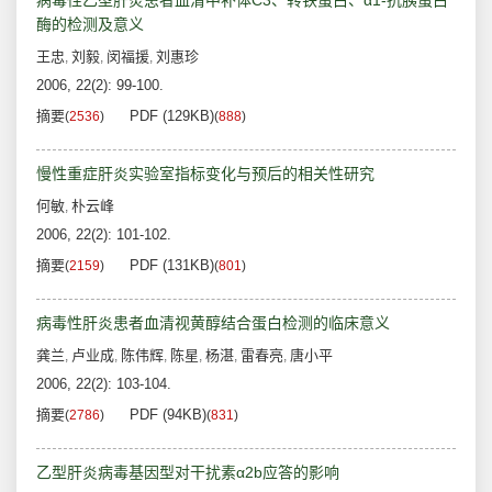
病毒性乙型肝炎患者血清中补体C3、转铁蛋白、α1-抗胰蛋白
酶的检测及意义
王忠
刘毅
闵福援
刘惠珍
,
,
,
2006, 22(2): 99-100.
摘要
PDF (129KB)
(
2536
)
(
888
)
慢性重症肝炎实验室指标变化与预后的相关性研究
何敏
朴云峰
,
2006, 22(2): 101-102.
摘要
PDF (131KB)
(
2159
)
(
801
)
病毒性肝炎患者血清视黄醇结合蛋白检测的临床意义
龚兰
卢业成
陈伟辉
陈星
杨湛
雷春亮
唐小平
,
,
,
,
,
,
2006, 22(2): 103-104.
摘要
PDF (94KB)
(
2786
)
(
831
)
乙型肝炎病毒基因型对干扰素α2b应答的影响