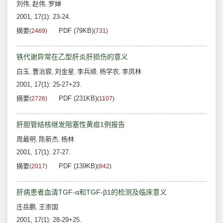
刘伟
赵伟
罗婵
,
,
2001, 17(1): 23-24.
摘要
PDF (79KB)
(
2469
)
(
731
)
铁代谢异常在乙型肝炎肝损伤的意义
白玉
曹治宸
刘金星
李兵顺
杨学农
李凤林
,
,
,
,
,
2001, 17(1): 25-27+23.
摘要
PDF (231KB)
(
2726
)
(
1107
)
肝胆管结核继发阻塞性黄疸1例报告
周最明
陈新杰
杨林
,
,
2001, 17(1): 27-27.
摘要
PDF (139KB)
(
2017
)
(
842
)
肝病患者血清TGF-α和TGF-β1的检测及临床意义
庄岳鹏
王崇国
,
2001, 17(1): 28-29+25.