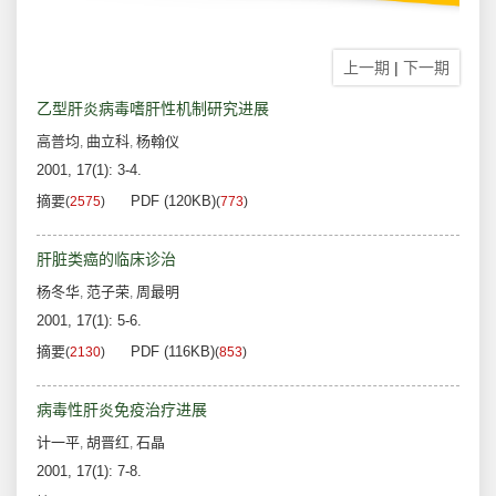
上一期
|
下一期
乙型肝炎病毒嗜肝性机制研究进展
高普均
曲立科
杨翰仪
,
,
2001, 17(1): 3-4.
摘要
PDF (120KB)
(
2575
)
(
773
)
肝脏类癌的临床诊治
杨冬华
范子荣
周最明
,
,
2001, 17(1): 5-6.
摘要
PDF (116KB)
(
2130
)
(
853
)
病毒性肝炎免疫治疗进展
计一平
胡晋红
石晶
,
,
2001, 17(1): 7-8.