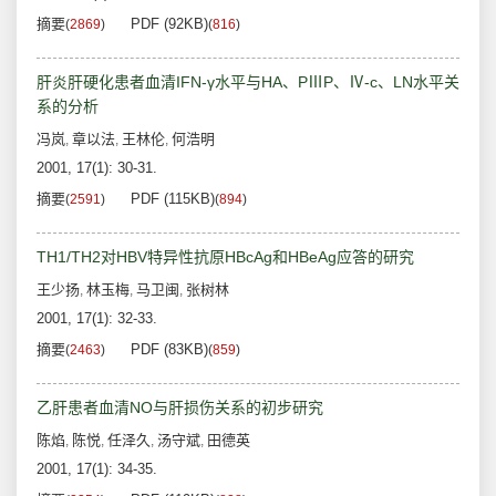
摘要
PDF (92KB)
(
2869
)
(
816
)
肝炎肝硬化患者血清IFN-γ水平与HA、PⅢP、Ⅳ-c、LN水平关
系的分析
冯岚
章以法
王林伦
何浩明
,
,
,
2001, 17(1): 30-31.
摘要
PDF (115KB)
(
2591
)
(
894
)
TH1/TH2对HBV特异性抗原HBcAg和HBeAg应答的研究
王少扬
林玉梅
马卫闽
张树林
,
,
,
2001, 17(1): 32-33.
摘要
PDF (83KB)
(
2463
)
(
859
)
乙肝患者血清NO与肝损伤关系的初步研究
陈焰
陈悦
任泽久
汤守斌
田德英
,
,
,
,
2001, 17(1): 34-35.