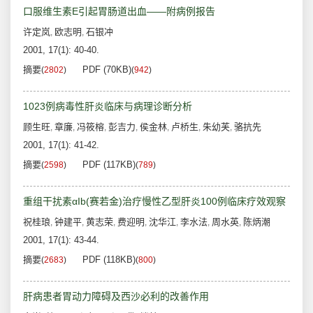
口服维生素E引起胃肠道出血——附病例报告
许定岚
欧志明
石银冲
,
,
2001, 17(1): 40-40.
摘要
PDF (70KB)
(
2802
)
(
942
)
1023例病毒性肝炎临床与病理诊断分析
顾生旺
章廉
冯筱榕
彭吉力
侯金林
卢桥生
朱幼芙
骆抗先
,
,
,
,
,
,
,
2001, 17(1): 41-42.
摘要
PDF (117KB)
(
2598
)
(
789
)
重组干扰素αIb(赛若金)治疗慢性乙型肝炎100例临床疗效观察
祝桂琅
钟建平
黄志荣
费迎明
沈华江
李水法
周水英
陈炳潮
,
,
,
,
,
,
,
2001, 17(1): 43-44.
摘要
PDF (118KB)
(
2683
)
(
800
)
肝病患者胃动力障碍及西沙必利的改善作用