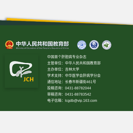
中国首个肝胆病专业杂志
主管单位：中华人民共和国教育部
主办单位：吉林大学
学术支持：中华医学会肝病学分会
通信地址：长春市新疆街461号
投稿咨询：0431-88782044
审稿咨询：0431-88783542
电子信箱：
lcgdb@vip.163.com
昨日IP[
13469
]
昨日PV[
37243
]
今日IP[
12654
]
今日
PV[
36237
]
当前在线[
2777
]