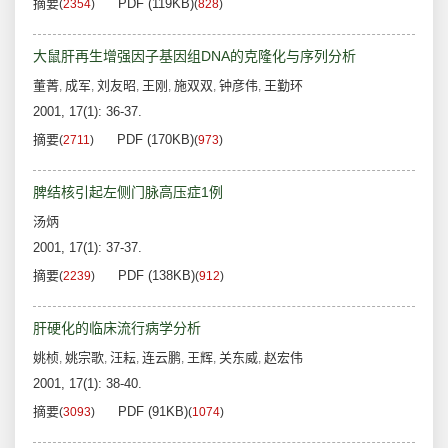
摘要
PDF (119KB)
(
2354
)
(
828
)
大鼠肝再生增强因子基因组DNA的克隆化与序列分析
董菁
成军
刘友昭
王刚
施双双
钟彦伟
王勤环
,
,
,
,
,
,
2001, 17(1): 36-37.
摘要
PDF (170KB)
(
2711
)
(
973
)
脾结核引起左侧门脉高压症1例
汤炳
2001, 17(1): 37-37.
摘要
PDF (138KB)
(
2239
)
(
912
)
肝硬化的临床流行病学分析
姚桢
姚宗歌
汪耘
连云鹏
王辉
关东威
赵宏伟
,
,
,
,
,
,
2001, 17(1): 38-40.
摘要
PDF (91KB)
(
3093
)
(
1074
)