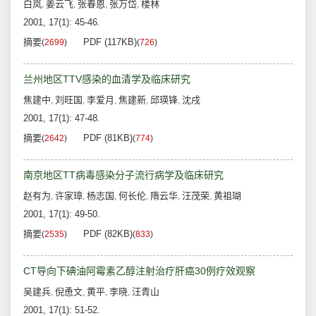
白岚
姜云飞
张春恩
张万岱
楼林
,
,
,
,
2001, 17(1): 45-46.
摘要
PDF (117KB)
(
2699
)
(
726
)
兰州地区TTV感染的血清学及临床研究
焦建中
刘旺国
李爱月
焦建新
邱瑛锋
沈戌
,
,
,
,
,
2001, 17(1): 47-48.
摘要
PDF (81KB)
(
2642
)
(
774
)
南京地区TT病毒感染分子流行病学及临床研究
赵有为
许家璋
杨志国
何长伦
隋云华
汪茂荣
黄祖瑚
,
,
,
,
,
,
2001, 17(1): 49-50.
摘要
PDF (82KB)
(
2535
)
(
833
)
CT导向下碘油阿霉素乙醇注射治疗肝癌30例疗效观察
吴建兵
倪恿文
黄平
李晓
汪青山
,
,
,
,
2001, 17(1): 51-52.