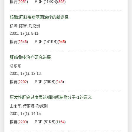
摘要
PDF (118KB)
(
2051
)
(
895
)
核酶:肝脏疾病基因治疗的新途径
徐峰
陈智
刘克洲
,
,
2001, 17(1): 9-11.
摘要
PDF (141KB)
(
2346
)
(
945
)
肝癌免疫治疗研究进展
陆东东
2001, 17(1): 12-13.
摘要
PDF (79KB)
(
2202
)
(
948
)
原发性肝癌过度表达细胞间粘附分子-1的意义
主余华
傅丽娜
孙成刚
,
,
2001, 17(1): 14-15.
摘要
PDF (81KB)
(
2200
)
(
1164
)