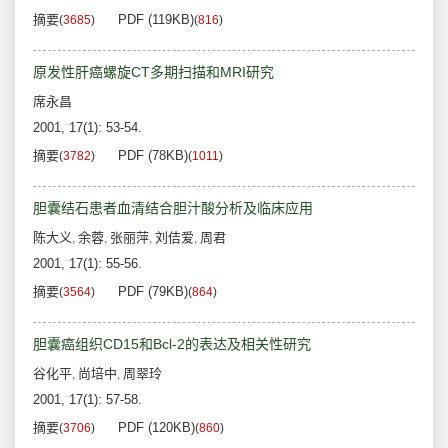
摘要
PDF (119KB)
(
3685
)
(
816
)
原发性肝癌螺旋CT多期扫描和MRI研究
席永昌
2001, 17(1): 53-54.
摘要
PDF (78KB)
(
3782
)
(
1011
)
胆囊结石患者血清结合胆汁酸分析及临床应用
陈大义
余蓉
张丽萍
刘佶爱
周君
,
,
,
,
2001, 17(1): 55-56.
摘要
PDF (79KB)
(
3564
)
(
864
)
胆囊癌组织CD15和Bcl-2的表达及相关性研究
谷化平
尚培中
周翠玲
,
,
2001, 17(1): 57-58.
摘要
PDF (120KB)
(
3706
)
(
860
)