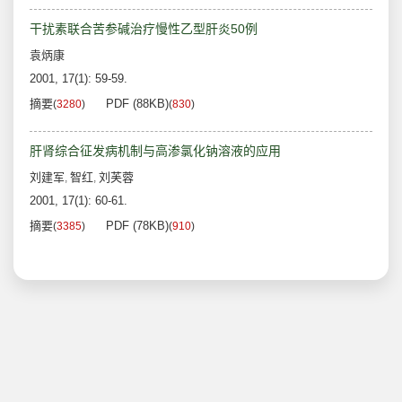
干扰素联合苦参碱治疗慢性乙型肝炎50例
袁炳康
2001, 17(1): 59-59.
摘要
PDF (88KB)
(
3280
)
(
830
)
肝肾综合征发病机制与高渗氯化钠溶液的应用
刘建军
智红
刘芙蓉
,
,
2001, 17(1): 60-61.
摘要
PDF (78KB)
(
3385
)
(
910
)