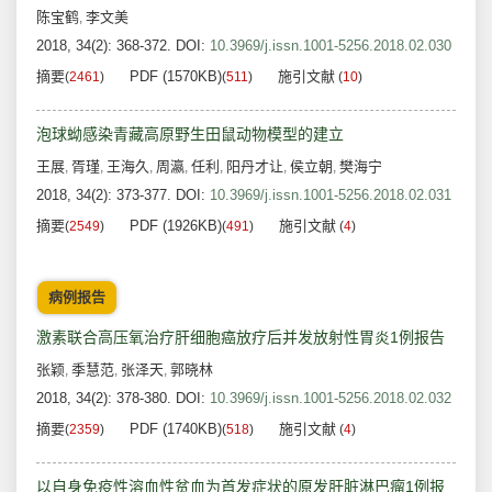
陈宝鹤
李文美
,
2018, 34(2): 368-372.
DOI:
10.3969/j.issn.1001-5256.2018.02.030
摘要
PDF (1570KB)
施引文献
(
2461
)
(
511
)
(
10
)
泡球蚴感染青藏高原野生田鼠动物模型的建立
王展
胥瑾
王海久
周瀛
任利
阳丹才让
侯立朝
樊海宁
,
,
,
,
,
,
,
2018, 34(2): 373-377.
DOI:
10.3969/j.issn.1001-5256.2018.02.031
摘要
PDF (1926KB)
施引文献
(
2549
)
(
491
)
(
4
)
病例报告
激素联合高压氧治疗肝细胞癌放疗后并发放射性胃炎1例报告
张颖
季慧范
张泽天
郭晓林
,
,
,
2018, 34(2): 378-380.
DOI:
10.3969/j.issn.1001-5256.2018.02.032
摘要
PDF (1740KB)
施引文献
(
2359
)
(
518
)
(
4
)
以自身免疫性溶血性贫血为首发症状的原发肝脏淋巴瘤1例报