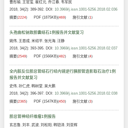
曹彤瑜
王官玺
崔红元
乔江春
韦军民
,
,
,
,
2018, 34(2): 389-392.
DOI:
10.3969/j.issn.1001-5256.2018.02.036
摘要
PDF (1875KB)
施引文献
(
2224
)
(
469
)
(
1
)
头孢曲松钠致胆囊结石1例报告并文献复习
姚伟
王恩成
米绍平
张光海
汪静
,
,
,
,
2018, 34(2): 393-395.
DOI:
10.3969/j.issn.1001-5256.2018.02.037
摘要
PDF (1566KB)
施引文献
(
2549
)
(
482
)
(
4
)
全内脏反位胆总管结石行经内镜逆行胰胆管造影取石治疗1例
报告并文献复习
史伟
孙仁虎
韩树堂
吴大鹏
,
,
,
2018, 34(2): 396-397.
DOI:
10.3969/j.issn.1001-5256.2018.02.038
摘要
PDF (1547KB)
施引文献
(
2365
)
(
450
)
(
3
)
胆总管神经纤维瘤1例报告
玄志鲁
刘丰
武波
刘松阳
韩铠泽
刘亚辉
,
,
,
,
,