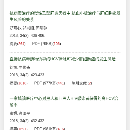
抗病毒治疗的慢性乙型肝炎患者中,抗血小板治疗与肝细胞癌发
生风险的关系
郑可心
祁兴顺
郭晓钟
,
,
2018, 34(2): 406-406.
摘要
PDF (79KB)
(
264
)
(
106
)
直接抗病毒药物诱导的HCV清除可减少肝细胞癌的发生风险
刘旭
牛俊奇
,
2018, 34(2): 423-423.
摘要
PDF (977KB)
施引文献
(
1610
)
(
441
)
(
2
)
一家城镇医疗中心对黑人和非黑人HIV感染者获得的高HCV治
愈率
张娟
高润平
,
2018, 34(2): 432-432.
摘要
PDF (981KB)
(
1697
)
(
416
)