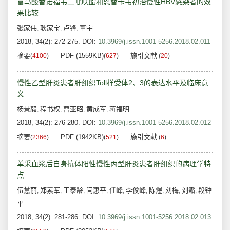
富马酸替诺福韦二吡呋酯和恩替卡韦初治慢性HBV感染者的效
果比较
张家伟
耿家宝
卢锋
董宇
,
,
,
2018, 34(2): 272-275.
DOI:
10.3969/j.issn.1001-5256.2018.02.011
摘要
PDF (1559KB)
施引文献
(
4100
)
(
627
)
(
20
)
慢性乙型肝炎患者肝组织Toll样受体2、3的表达水平及临床意
义
杨景毅
程书权
曹亚昭
黄成军
蒋福明
,
,
,
,
2018, 34(2): 276-280.
DOI:
10.3969/j.issn.1001-5256.2018.02.012
摘要
PDF (1942KB)
施引文献
(
2366
)
(
521
)
(
6
)
单采血浆后自身抗体阳性慢性丙型肝炎患者肝组织的病理学特
点
伍慧丽
郑素军
王泰龄
闫惠平
任峰
李俊峰
陈煜
刘梅
刘霜
段钟
,
,
,
,
,
,
,
,
,
平
2018, 34(2): 281-286.
DOI:
10.3969/j.issn.1001-5256.2018.02.013