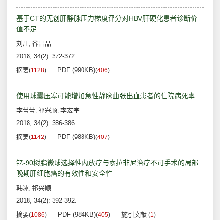
基于CT的无创肝静脉压力梯度评分对HBV肝硬化患者诊断价
值不足
刘川
谷晶晶
,
2018, 34(2): 372-372.
摘要
PDF (990KB)
(
1128
)
(
406
)
使用球囊压塞可能增加急性静脉曲张出血患者的住院病死率
李莹莹
祁兴顺
李宏宇
,
,
2018, 34(2): 386-386.
摘要
PDF (988KB)
(
1142
)
(
407
)
钇-90树脂微球选择性内放疗与索拉非尼治疗不可手术的局部
晚期肝细胞癌的有效性和安全性
韩冰
祁兴顺
,
2018, 34(2): 392-392.
摘要
PDF (984KB)
施引文献
(
1086
)
(
405
)
(
1
)