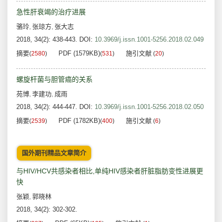
急性肝衰竭的治疗进展
骆玲
张琼方
张大志
,
,
2018, 34(2): 438-443.
DOI:
10.3969/j.issn.1001-5256.2018.02.049
摘要
PDF (1579KB)
施引文献
(
2580
)
(
531
)
(
20
)
螺旋杆菌与胆管癌的关系
苑博
李建功
成雨
,
,
2018, 34(2): 444-447.
DOI:
10.3969/j.issn.1001-5256.2018.02.050
摘要
PDF (1782KB)
施引文献
(
2539
)
(
400
)
(
6
)
国外期刊精品文章简介
与HIV/HCV共感染者相比,单纯HIV感染者肝脏脂肪变性进展更
快
张颖
郭晓林
,
2018, 34(2): 302-302.