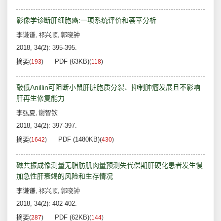
影像学诊断肝细胞癌:一项系统评价和荟萃分析
李谦谦
祁兴顺
郭晓钟
,
,
2018, 34(2): 395-395.
摘要
PDF (63KB)
(
193
)
(
118
)
敲低Anillin可阻断小鼠肝脏胞质分裂、抑制肿瘤发展且不影响
肝再生修复能力
李弘夏
谢智钦
,
2018, 34(2): 397-397.
摘要
PDF (1480KB)
(
1642
)
(
430
)
磁共振成像测量无脂肪肌肉量预测失代偿期肝硬化患者发生慢
加急性肝衰竭的风险和生存情况
李谦谦
祁兴顺
郭晓钟
,
,
2018, 34(2): 402-402.
摘要
PDF (62KB)
(
287
)
(
144
)