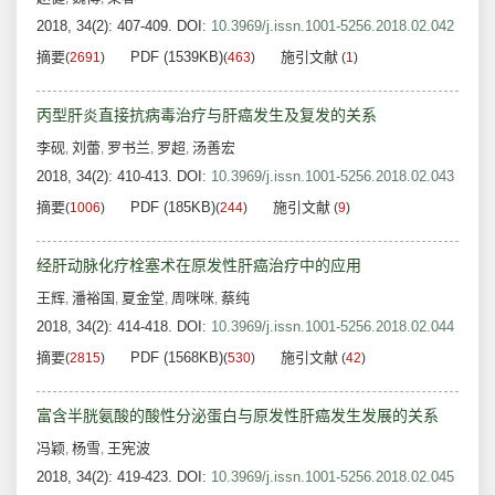
2018, 34(2): 407-409.
DOI:
10.3969/j.issn.1001-5256.2018.02.042
摘要
PDF (1539KB)
施引文献
(
2691
)
(
463
)
(
1
)
丙型肝炎直接抗病毒治疗与肝癌发生及复发的关系
李砚
刘蕾
罗书兰
罗超
汤善宏
,
,
,
,
2018, 34(2): 410-413.
DOI:
10.3969/j.issn.1001-5256.2018.02.043
摘要
PDF (185KB)
施引文献
(
1006
)
(
244
)
(
9
)
经肝动脉化疗栓塞术在原发性肝癌治疗中的应用
王辉
潘裕国
夏金堂
周咪咪
蔡纯
,
,
,
,
2018, 34(2): 414-418.
DOI:
10.3969/j.issn.1001-5256.2018.02.044
摘要
PDF (1568KB)
施引文献
(
2815
)
(
530
)
(
42
)
富含半胱氨酸的酸性分泌蛋白与原发性肝癌发生发展的关系
冯颖
杨雪
王宪波
,
,
2018, 34(2): 419-423.
DOI:
10.3969/j.issn.1001-5256.2018.02.045