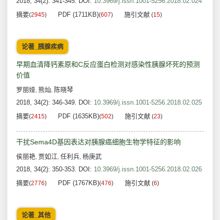
2018, 34(2): 341-345.
DOI:
10.3969/j.issn.1001-5256.2018.02.024
摘要
PDF (1711KB)
施引文献
(
2945
)
(
607
)
(
15
)
论著_胰腺疾病
早期血清降钙素原和C反应蛋白检测对感染性胰腺坏死的预测
价值
罗丽娅
熊灿
陈晓琴
,
,
2018, 34(2): 346-349.
DOI:
10.3969/j.issn.1001-5256.2018.02.025
摘要
PDF (1635KB)
施引文献
(
2415
)
(
502
)
(
23
)
干扰Sema4D基因表达对胰腺癌细胞生物学特征的影响
侯丽艳
贾如江
任利兵
杨庚武
,
,
,
2018, 34(2): 350-353.
DOI:
10.3969/j.issn.1001-5256.2018.02.026
摘要
PDF (1767KB)
施引文献
(
2776
)
(
476
)
(
6
)
论著_其他