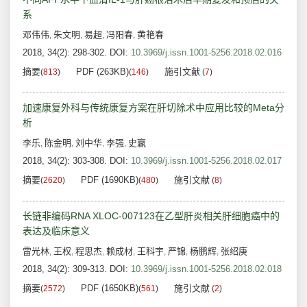
系
邓伟伟
朱文明
易超
冯阳春
黄艳春
,
,
,
,
2018, 34(2): 298-302.
DOI:
10.3969/j.issn.1001-5256.2018.02.016
摘要
PDF (263KB)
施引文献
(
813
)
(
146
)
(
7
)
加速康复外科与传统康复方案在肝切除术中应用比较的Meta分
析
李乐
陈金明
刘中华
李强
史赢
,
,
,
,
2018, 34(2): 303-308.
DOI:
10.3969/j.issn.1001-5256.2018.02.017
摘要
PDF (1690KB)
施引文献
(
2620
)
(
480
)
(
8
)
长链非编码RNA XLOC-007123在乙型肝炎相关肝细胞癌中的
表达及临床意义
雷光林
王权
程思杰
赖成材
王科宇
严锦
杨鹏辉
张绍庚
,
,
,
,
,
,
,
2018, 34(2): 309-313.
DOI:
10.3969/j.issn.1001-5256.2018.02.018
摘要
PDF (1650KB)
施引文献
(
2572
)
(
561
)
(
2
)