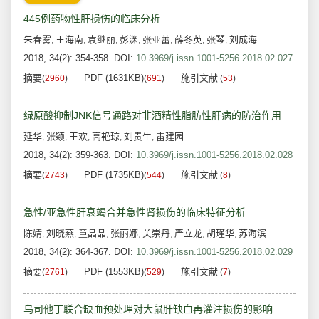
445例药物性肝损伤的临床分析
朱春雾
王海南
袁继丽
彭渊
张亚蕾
薛冬英
张琴
刘成海
,
,
,
,
,
,
,
2018, 34(2): 354-358.
DOI:
10.3969/j.issn.1001-5256.2018.02.027
摘要
PDF (1631KB)
施引文献
(
2960
)
(
691
)
(
53
)
绿原酸抑制JNK信号通路对非酒精性脂肪性肝病的防治作用
延华
张颖
王欢
高艳琼
刘贵生
雷建园
,
,
,
,
,
2018, 34(2): 359-363.
DOI:
10.3969/j.issn.1001-5256.2018.02.028
摘要
PDF (1735KB)
施引文献
(
2743
)
(
544
)
(
8
)
急性/亚急性肝衰竭合并急性肾损伤的临床特征分析
陈婧
刘晓燕
童晶晶
张丽娜
关崇丹
严立龙
胡瑾华
苏海滨
,
,
,
,
,
,
,
2018, 34(2): 364-367.
DOI:
10.3969/j.issn.1001-5256.2018.02.029
摘要
PDF (1553KB)
施引文献
(
2761
)
(
529
)
(
7
)
乌司他丁联合缺血预处理对大鼠肝缺血再灌注损伤的影响