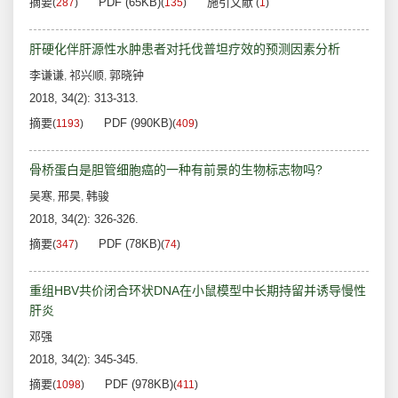
摘要
PDF (65KB)
施引文献
(
287
)
(
135
)
(
1
)
肝硬化伴肝源性水肿患者对托伐普坦疗效的预测因素分析
李谦谦
祁兴顺
郭晓钟
,
,
2018, 34(2): 313-313.
摘要
PDF (990KB)
(
1193
)
(
409
)
骨桥蛋白是胆管细胞癌的一种有前景的生物标志物吗?
吴寒
邢昊
韩骏
,
,
2018, 34(2): 326-326.
摘要
PDF (78KB)
(
347
)
(
74
)
重组HBV共价闭合环状DNA在小鼠模型中长期持留并诱导慢性
肝炎
邓强
2018, 34(2): 345-345.
摘要
PDF (978KB)
(
1098
)
(
411
)