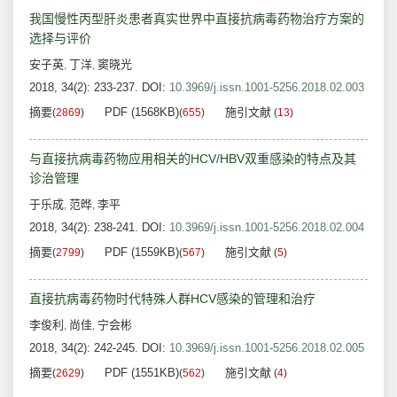
我国慢性丙型肝炎患者真实世界中直接抗病毒药物治疗方案的
选择与评价
安子英
丁洋
窦晓光
,
,
2018, 34(2): 233-237.
DOI:
10.3969/j.issn.1001-5256.2018.02.003
摘要
PDF (1568KB)
施引文献
(
2869
)
(
655
)
(
13
)
与直接抗病毒药物应用相关的HCV/HBV双重感染的特点及其
诊治管理
于乐成
范晔
李平
,
,
2018, 34(2): 238-241.
DOI:
10.3969/j.issn.1001-5256.2018.02.004
摘要
PDF (1559KB)
施引文献
(
2799
)
(
567
)
(
5
)
直接抗病毒药物时代特殊人群HCV感染的管理和治疗
李俊利
尚佳
宁会彬
,
,
2018, 34(2): 242-245.
DOI:
10.3969/j.issn.1001-5256.2018.02.005
摘要
PDF (1551KB)
施引文献
(
2629
)
(
562
)
(
4
)