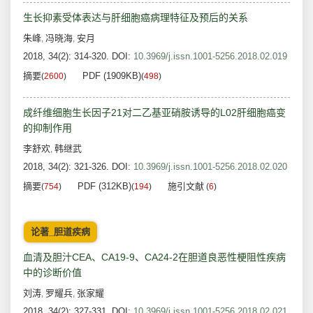
生长抑素受体表达与肝细胞癌病理特征及预后的关系
朱峰
冯晓海
安月
,
,
2018, 34(2): 314-320.
DOI:
10.3969/j.issn.1001-5256.2018.02.019
摘要
PDF (1909KB)
(
2600
)
(
498
)
成纤维细胞生长因子21对二乙基亚硝胺诱导的L02肝细胞癌变
的抑制作用
李舒欢
韩继武
,
2018, 34(2): 321-326.
DOI:
10.3969/j.issn.1001-5256.2018.02.020
摘要
PDF (312KB)
施引文献
(
754
)
(
194
)
(
6
)
论著_胆道疾病
血清及胆汁CEA、CA19-9、CA24-2在胆道良恶性梗阻性疾病
中的诊断价值
刘涛
罗耀兵
张家耀
,
,
2018, 34(2): 327-331.
DOI:
10.3969/j.issn.1001-5256.2018.02.021