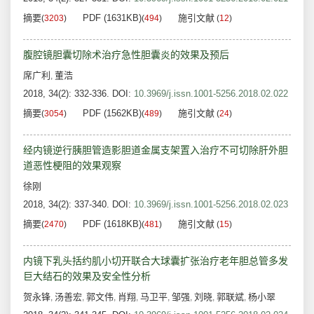
摘要
PDF (1631KB)
施引文献
(
3203
)
(
494
)
(
12
)
腹腔镜胆囊切除术治疗急性胆囊炎的效果及预后
席广利
董浩
,
2018, 34(2): 332-336.
DOI:
10.3969/j.issn.1001-5256.2018.02.022
摘要
PDF (1562KB)
施引文献
(
3054
)
(
489
)
(
24
)
经内镜逆行胰胆管造影胆道金属支架置入治疗不可切除肝外胆
道恶性梗阻的效果观察
徐刚
2018, 34(2): 337-340.
DOI:
10.3969/j.issn.1001-5256.2018.02.023
摘要
PDF (1618KB)
施引文献
(
2470
)
(
481
)
(
15
)
内镜下乳头括约肌小切开联合大球囊扩张治疗老年胆总管多发
巨大结石的效果及安全性分析
贺永锋
汤善宏
郭文伟
肖翔
马卫平
邹强
刘晓
郭联斌
杨小翠
,
,
,
,
,
,
,
,