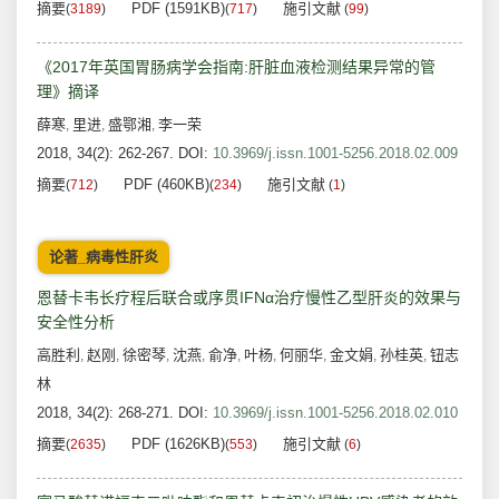
摘要
PDF (1591KB)
施引文献
(
3189
)
(
717
)
(
99
)
《2017年英国胃肠病学会指南:肝脏血液检测结果异常的管
理》摘译
薛寒
里进
盛鄂湘
李一荣
,
,
,
2018, 34(2): 262-267.
DOI:
10.3969/j.issn.1001-5256.2018.02.009
摘要
PDF (460KB)
施引文献
(
712
)
(
234
)
(
1
)
论著_病毒性肝炎
恩替卡韦长疗程后联合或序贯IFNα治疗慢性乙型肝炎的效果与
安全性分析
高胜利
赵刚
徐密琴
沈燕
俞净
叶杨
何丽华
金文娟
孙桂英
钮志
,
,
,
,
,
,
,
,
,
林
2018, 34(2): 268-271.
DOI:
10.3969/j.issn.1001-5256.2018.02.010
摘要
PDF (1626KB)
施引文献
(
2635
)
(
553
)
(
6
)