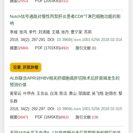
摘要
PDF (2053KB)
(
2552
)
(
511
)
+
Notch信号通路对慢性丙型肝炎患者CD8
T淋巴细胞功能的影
响
李彧
张鸿
李竹
刘清娥
王璐
张丹
曹宁家
苏莉
,
,
,
,
,
,
,
2018, 34(2): 287-291.
DOI:
10.3969/j.issn.1001-5256.2018.02.014
摘要
PDF (1701KB)
施引文献
(
2684
)
(
492
)
(
6
)
论著_肝脏肿瘤
ALBI联合APRI对HBV相关肝细胞癌肝切除术后肝衰竭发生的
预测价值
麦荣云
叶甲舟
王言焱
白涛
陈洁
黄山
邬国斌
吴飞翔
赵荫农
黎
,
,
,
,
,
,
,
,
,
乐群
2018, 34(2): 292-297.
DOI:
10.3969/j.issn.1001-5256.2018.02.015
摘要
PDF (1845KB)
施引文献
(
3047
)
(
662
)
(
19
)
不同AFP水平下血清IL-1与肝癌根治术后早期复发和预后的关