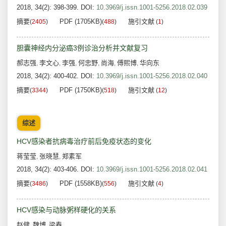
2018, 34(2): 398-399.
DOI:
10.3969/j.issn.1001-5256.2018.02.039
摘要
PDF (1705KB)
施引文献
(
2405
)
(
488
)
(
1
)
胆囊神经内分泌癌3例诊治分析并文献复习
郝志强
李文心
李强
何忠野
尚海
傅熙博
华向东
,
,
,
,
,
,
2018, 34(2): 400-402.
DOI:
10.3969/j.issn.1001-5256.2018.02.040
摘要
PDF (1750KB)
施引文献
(
3344
)
(
518
)
(
12
)
综述
HCV感染者抗病毒治疗前后免疫状态的变化
蒋莹莹
张晓慧
郑素军
,
,
2018, 34(2): 403-406.
DOI:
10.3969/j.issn.1001-5256.2018.02.041
摘要
PDF (1558KB)
施引文献
(
3486
)
(
556
)
(
4
)
HCV感染与动脉粥样硬化的关系
赵健
魏博
梁春
,
,