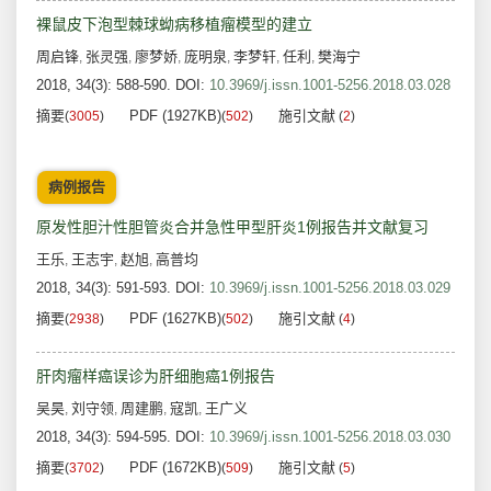
裸鼠皮下泡型棘球蚴病移植瘤模型的建立
周启锋
张灵强
廖梦娇
庞明泉
李梦轩
任利
樊海宁
,
,
,
,
,
,
2018, 34(3): 588-590.
DOI:
10.3969/j.issn.1001-5256.2018.03.028
摘要
PDF (1927KB)
施引文献
(
3005
)
(
502
)
(
2
)
病例报告
原发性胆汁性胆管炎合并急性甲型肝炎1例报告并文献复习
王乐
王志宇
赵旭
高普均
,
,
,
2018, 34(3): 591-593.
DOI:
10.3969/j.issn.1001-5256.2018.03.029
摘要
PDF (1627KB)
施引文献
(
2938
)
(
502
)
(
4
)
肝肉瘤样癌误诊为肝细胞癌1例报告
吴昊
刘守领
周建鹏
寇凯
王广义
,
,
,
,
2018, 34(3): 594-595.
DOI:
10.3969/j.issn.1001-5256.2018.03.030
摘要
PDF (1672KB)
施引文献
(
3702
)
(
509
)
(
5
)