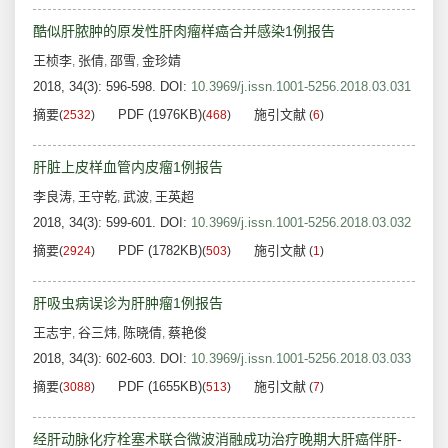
酷似肝脓肿的原发性肝肉瘤样癌合并感染1例报告
王桢李
张倩
邵雪
金珍婧
,
,
,
2018, 34(3): 596-598.
DOI:
10.3969/j.issn.1001-5256.2018.03.031
摘要
PDF (1976KB)
施引文献
(
2532
)
(
468
)
(
6
)
肝脏上皮样血管内皮瘤1例报告
李良涛
王守乾
武波
王英超
,
,
,
2018, 34(3): 599-601.
DOI:
10.3969/j.issn.1001-5256.2018.03.032
摘要
PDF (1782KB)
施引文献
(
2924
)
(
503
)
(
1
)
肝吸虫病误诊为肝肿瘤1例报告
王志宇
谷三炜
陈晓倩
蔡艳俊
,
,
,
2018, 34(3): 602-603.
DOI:
10.3969/j.issn.1001-5256.2018.03.033
摘要
PDF (1655KB)
施引文献
(
3088
)
(
513
)
(
7
)
经肝动脉化疗栓塞术联合微波消融成功治疗晚期大肝癌伴肝-