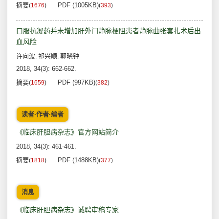
摘要
PDF (1005KB)
(
1676
)
(
393
)
口服抗凝药并未增加肝外门静脉梗阻患者静脉曲张套扎术后出
血风险
许向波
祁兴顺
郭晓钟
,
,
2018, 34(3): 662-662.
摘要
PDF (997KB)
(
1659
)
(
382
)
读者·作者·编者
《临床肝胆病杂志》官方网站简介
2018, 34(3): 461-461.
摘要
PDF (1488KB)
(
1818
)
(
377
)
消息
《临床肝胆病杂志》诚聘审稿专家