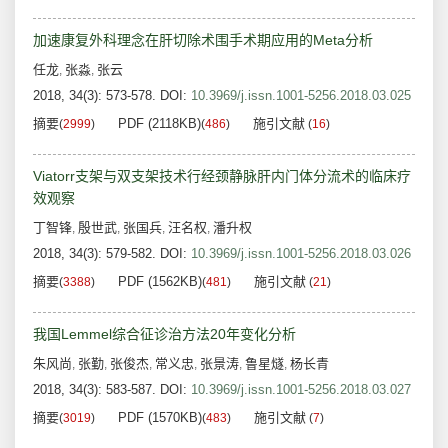
加速康复外科理念在肝切除术围手术期应用的Meta分析
任龙
张淼
张云
,
,
2018, 34(3): 573-578.
DOI:
10.3969/j.issn.1001-5256.2018.03.025
摘要
PDF (2118KB)
施引文献
(
2999
)
(
486
)
(
16
)
Viatorr支架与双支架技术行经颈静脉肝内门体分流术的临床疗
效观察
丁智锋
殷世武
张国兵
汪名权
潘升权
,
,
,
,
2018, 34(3): 579-582.
DOI:
10.3969/j.issn.1001-5256.2018.03.026
摘要
PDF (1562KB)
施引文献
(
3388
)
(
481
)
(
21
)
我国Lemmel综合征诊治方法20年变化分析
朱风尚
张勤
张俊杰
常义忠
张景涛
鲁星燧
杨长青
,
,
,
,
,
,
2018, 34(3): 583-587.
DOI:
10.3969/j.issn.1001-5256.2018.03.027
摘要
PDF (1570KB)
施引文献
(
3019
)
(
483
)
(
7
)