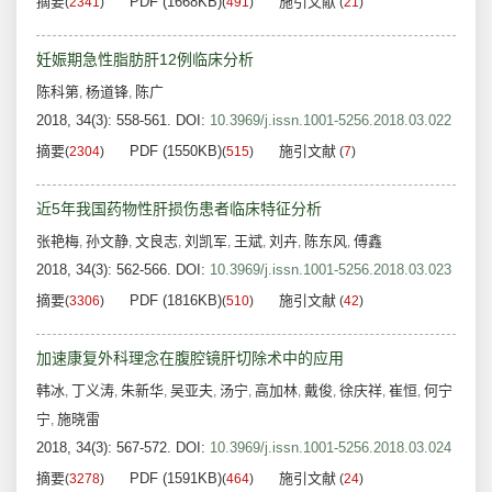
摘要
PDF (1668KB)
施引文献
(
2341
)
(
491
)
(
21
)
妊娠期急性脂肪肝12例临床分析
陈科第
杨道锋
陈广
,
,
2018, 34(3): 558-561.
DOI:
10.3969/j.issn.1001-5256.2018.03.022
摘要
PDF (1550KB)
施引文献
(
2304
)
(
515
)
(
7
)
近5年我国药物性肝损伤患者临床特征分析
张艳梅
孙文静
文良志
刘凯军
王斌
刘卉
陈东风
傅鑫
,
,
,
,
,
,
,
2018, 34(3): 562-566.
DOI:
10.3969/j.issn.1001-5256.2018.03.023
摘要
PDF (1816KB)
施引文献
(
3306
)
(
510
)
(
42
)
加速康复外科理念在腹腔镜肝切除术中的应用
韩冰
丁义涛
朱新华
吴亚夫
汤宁
高加林
戴俊
徐庆祥
崔恒
何宁
,
,
,
,
,
,
,
,
,
宁
施晓雷
,
2018, 34(3): 567-572.
DOI:
10.3969/j.issn.1001-5256.2018.03.024
摘要
PDF (1591KB)
施引文献
(
3278
)
(
464
)
(
24
)