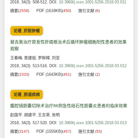
2018, 34(3): 508-512.
DOI:
10.3969/j.issn.1001-5256.2018.03.011
摘要
PDF (1618KB)
施引文献
(
2558
)
(
450
)
(
6
)
论著_肝脏肿瘤
替吉奥治疗原发性肝癌根治术后循环肿瘤细胞阳性患者的效果
观察
王春梅
曾建挺
罗鲜樟
刘亚
,
,
,
2018, 34(3): 513-516.
DOI:
10.3969/j.issn.1001-5256.2018.03.012
摘要
PDF (1643KB)
施引文献
(
2333
)
(
451
)
(
2
)
论著_胆道疾病
腹腔镜胆囊切除术治疗86例急性结石性胆囊炎患者的临床效果
赵国平
胡建平
王吉荣
张明
,
,
,
2018, 34(3): 517-520.
DOI:
10.3969/j.issn.1001-5256.2018.03.013
摘要
PDF (1555KB)
施引文献
(
3147
)
(
457
)
(
55
)