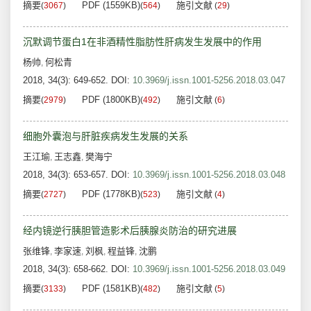
摘要
PDF (1559KB)
施引文献
(
3067
)
(
564
)
(
29
)
沉默调节蛋白1在非酒精性脂肪性肝病发生发展中的作用
杨帅
何松青
,
2018, 34(3): 649-652.
DOI:
10.3969/j.issn.1001-5256.2018.03.047
摘要
PDF (1800KB)
施引文献
(
2979
)
(
492
)
(
6
)
细胞外囊泡与肝脏疾病发生发展的关系
王江瑜
王志鑫
樊海宁
,
,
2018, 34(3): 653-657.
DOI:
10.3969/j.issn.1001-5256.2018.03.048
摘要
PDF (1778KB)
施引文献
(
2727
)
(
523
)
(
4
)
经内镜逆行胰胆管造影术后胰腺炎防治的研究进展
张维锋
李家速
刘枫
程益锋
沈鹏
,
,
,
,
2018, 34(3): 658-662.
DOI:
10.3969/j.issn.1001-5256.2018.03.049
摘要
PDF (1581KB)
施引文献
(
3133
)
(
482
)
(
5
)