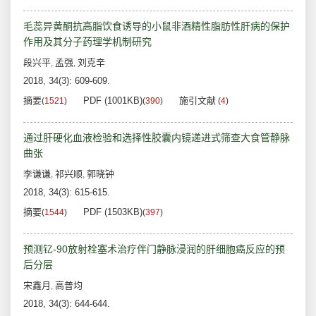
毛蕊异黄酮抗高脂饮食诱导的小鼠非酒精性脂肪性肝病的保护
作用及其分子药理学机制研究
段兴平
孟强
刘克辛
,
,
2018, 34(3): 609-609.
摘要
PDF (1001KB)
施引文献
(
1521
)
(
390
)
(
4
)
通过肝硬化血液检验和选择性胶囊内镜递进式筛查大食管静脉
曲张
李谦谦
祁兴顺
郭晓钟
,
,
2018, 34(3): 615-615.
摘要
PDF (1503KB)
(
1544
)
(
397
)
预测钇-90放射栓塞术治疗伴门静脉浸润的肝细胞癌反应的预
后分层
宋鑫月
高普均
,
2018, 34(3): 644-644.