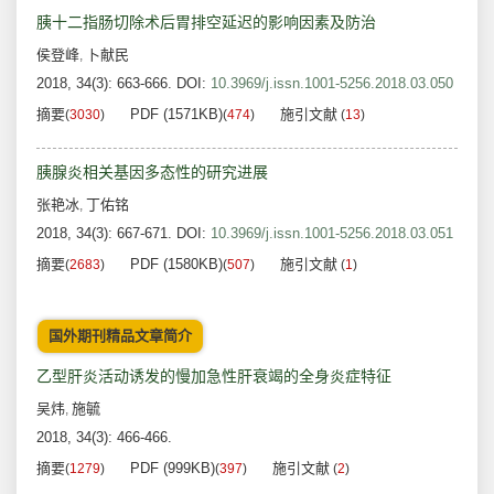
胰十二指肠切除术后胃排空延迟的影响因素及防治
侯登峰
卜献民
,
2018, 34(3): 663-666.
DOI:
10.3969/j.issn.1001-5256.2018.03.050
摘要
PDF (1571KB)
施引文献
(
3030
)
(
474
)
(
13
)
胰腺炎相关基因多态性的研究进展
张艳冰
丁佑铭
,
2018, 34(3): 667-671.
DOI:
10.3969/j.issn.1001-5256.2018.03.051
摘要
PDF (1580KB)
施引文献
(
2683
)
(
507
)
(
1
)
国外期刊精品文章简介
乙型肝炎活动诱发的慢加急性肝衰竭的全身炎症特征
吴炜
施毓
,
2018, 34(3): 466-466.
摘要
PDF (999KB)
施引文献
(
1279
)
(
397
)
(
2
)