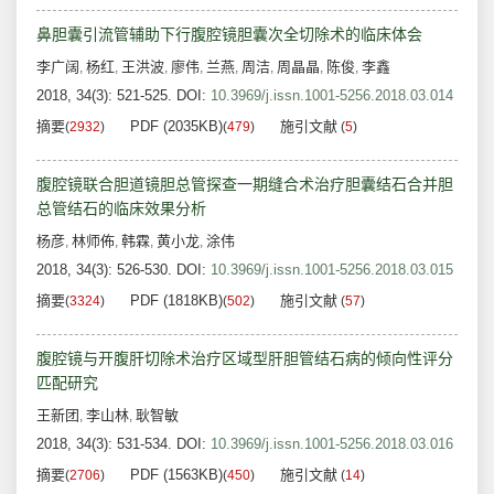
鼻胆囊引流管辅助下行腹腔镜胆囊次全切除术的临床体会
李广阔
杨红
王洪波
廖伟
兰燕
周洁
周晶晶
陈俊
李鑫
,
,
,
,
,
,
,
,
2018, 34(3): 521-525.
DOI:
10.3969/j.issn.1001-5256.2018.03.014
摘要
PDF (2035KB)
施引文献
(
2932
)
(
479
)
(
5
)
腹腔镜联合胆道镜胆总管探查一期缝合术治疗胆囊结石合并胆
总管结石的临床效果分析
杨彦
林师佈
韩霖
黄小龙
涂伟
,
,
,
,
2018, 34(3): 526-530.
DOI:
10.3969/j.issn.1001-5256.2018.03.015
摘要
PDF (1818KB)
施引文献
(
3324
)
(
502
)
(
57
)
腹腔镜与开腹肝切除术治疗区域型肝胆管结石病的倾向性评分
匹配研究
王新团
李山林
耿智敏
,
,
2018, 34(3): 531-534.
DOI:
10.3969/j.issn.1001-5256.2018.03.016
摘要
PDF (1563KB)
施引文献
(
2706
)
(
450
)
(
14
)