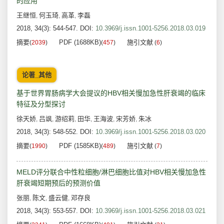
的应用
王继恒
何玉琦
高革
李磊
,
,
,
2018, 34(3): 544-547.
DOI:
10.3969/j.issn.1001-5256.2018.03.019
摘要
PDF (1688KB)
施引文献
(
2039
)
(
457
)
(
6
)
论著_其他
基于世界胃肠病学大会提议的HBV相关慢加急性肝衰竭的临床
特征及分型探讨
徐天娇
吕飒
游绍莉
田华
王海波
宋芳娇
朱冰
,
,
,
,
,
,
2018, 34(3): 548-552.
DOI:
10.3969/j.issn.1001-5256.2018.03.020
摘要
PDF (1585KB)
施引文献
(
1990
)
(
489
)
(
7
)
MELD评分联合中性粒细胞/淋巴细胞比值对HBV相关慢加急性
肝衰竭短期预后的预测价值
张丽
陈文
盛云健
邓存良
,
,
,
2018, 34(3): 553-557.
DOI:
10.3969/j.issn.1001-5256.2018.03.021