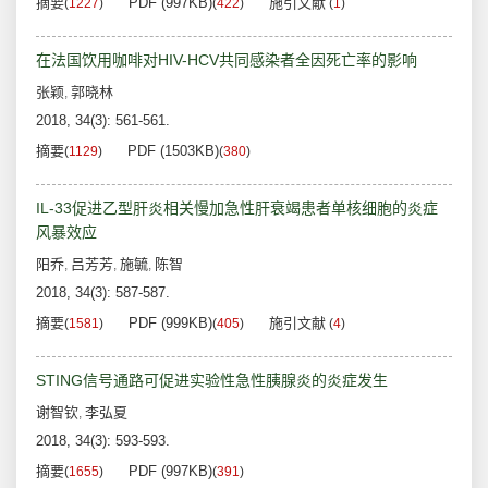
摘要
PDF (997KB)
施引文献
(
1227
)
(
422
)
(
1
)
在法国饮用咖啡对HIV-HCV共同感染者全因死亡率的影响
张颖
郭晓林
,
2018, 34(3): 561-561.
摘要
PDF (1503KB)
(
1129
)
(
380
)
IL-33促进乙型肝炎相关慢加急性肝衰竭患者单核细胞的炎症
风暴效应
阳乔
吕芳芳
施毓
陈智
,
,
,
2018, 34(3): 587-587.
摘要
PDF (999KB)
施引文献
(
1581
)
(
405
)
(
4
)
STING信号通路可促进实验性急性胰腺炎的炎症发生
谢智钦
李弘夏
,
2018, 34(3): 593-593.
摘要
PDF (997KB)
(
1655
)
(
391
)