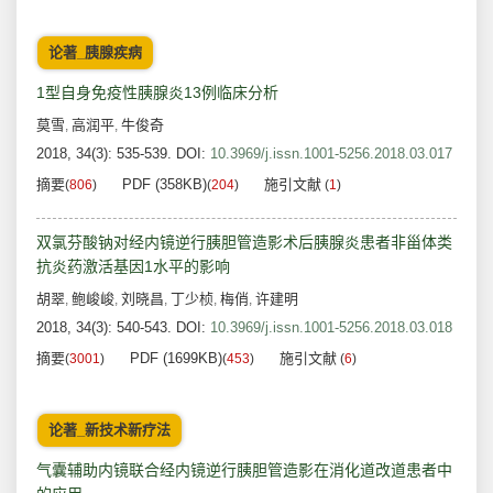
论著_胰腺疾病
1型自身免疫性胰腺炎13例临床分析
莫雪
高润平
牛俊奇
,
,
2018, 34(3): 535-539.
DOI:
10.3969/j.issn.1001-5256.2018.03.017
摘要
PDF (358KB)
施引文献
(
806
)
(
204
)
(
1
)
双氯芬酸钠对经内镜逆行胰胆管造影术后胰腺炎患者非甾体类
抗炎药激活基因1水平的影响
胡翠
鲍峻峻
刘晓昌
丁少桢
梅俏
许建明
,
,
,
,
,
2018, 34(3): 540-543.
DOI:
10.3969/j.issn.1001-5256.2018.03.018
摘要
PDF (1699KB)
施引文献
(
3001
)
(
453
)
(
6
)
论著_新技术新疗法
气囊辅助内镜联合经内镜逆行胰胆管造影在消化道改道患者中