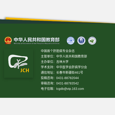
中国首个肝胆病专业杂志
主管单位：中华人民共和国教育部
主办单位：吉林大学
学术支持：中华医学会肝病学分会
通信地址：长春市新疆街461号
投稿咨询：0431-88782044
审稿咨询：0431-88783542
电子信箱：
lcgdb@vip.163.com
昨日IP[
13802
]
昨日PV[
26302
]
今日IP[
14835
]
今日
PV[
77547
]
当前在线[
1869
]