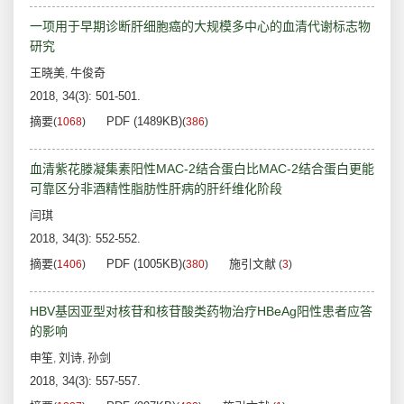
一项用于早期诊断肝细胞癌的大规模多中心的血清代谢标志物
研究
王晓美
牛俊奇
,
2018, 34(3): 501-501.
摘要
PDF (1489KB)
(
1068
)
(
386
)
血清紫花滕凝集素阳性MAC-2结合蛋白比MAC-2结合蛋白更能
可靠区分非酒精性脂肪性肝病的肝纤维化阶段
闫琪
2018, 34(3): 552-552.
摘要
PDF (1005KB)
施引文献
(
1406
)
(
380
)
(
3
)
HBV基因亚型对核苷和核苷酸类药物治疗HBeAg阳性患者应答
的影响
申笙
刘诗
孙剑
,
,
2018, 34(3): 557-557.