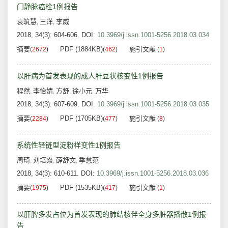
门静脉癌栓1例报告
袁筑慧
王洋
李威
,
,
2018, 34(3): 604-606.
DOI:
10.3969/j.issn.1001-5256.2018.03.034
摘要
PDF (1884KB)
施引文献
(
2672
)
(
462
)
(
1
)
以肝病为首发表现的成人肝豆状核变性1例报告
程然
李怡婧
方舒
徐小元
万华
,
,
,
,
2018, 34(3): 607-609.
DOI:
10.3969/j.issn.1001-5256.2018.03.035
摘要
PDF (1705KB)
施引文献
(
2284
)
(
477
)
(
8
)
系统性轻链型淀粉样变性1例报告
周琦
刘培焱
薛舒文
季慧范
,
,
,
2018, 34(3): 610-611.
DOI:
10.3969/j.issn.1001-5256.2018.03.036
摘要
PDF (1535KB)
施引文献
(
1975
)
(
417
)
(
1
)
以肝脾多发占位为首发表现的肺结核伴全身多脏器播散1例报
告