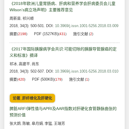
《2018年欧洲儿童胃肠病、肝病和营养学会肝病委员会儿童
Wilson’s病立场声明》主要推荐意见
周新苗
祁兴顺
,
2018, 34(3): 500-501.
DOI:
10.3969/j.issn.1001-5256.2018.03.009
摘要
PDF (1527KB)
施引文献
(
2198
)
(
431
)
(
2
)
《2017年国际胰腺病学会共识:可能切除的胰腺导管腺癌的定
义和标准》摘译
祁冰
高建平
尚东
,
,
2018, 34(3): 502-507.
DOI:
10.3969/j.issn.1001-5256.2018.03.010
摘要
PDF (500KB)
施引文献
(
420
)
(
179
)
(
1
)
论著_肝纤维化及肝硬化
脾脏ARFI弹性值与APRI及AAR指数对肝硬化食管静脉曲张的
预测价值
张大鹍
陈敏
皋月娟
李猛
王瑞芳
,
,
,
,