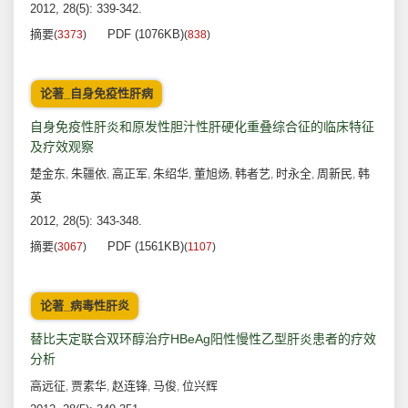
2012, 28(5): 339-342.
摘要
PDF (1076KB)
(
3373
)
(
838
)
论著_自身免疫性肝病
自身免疫性肝炎和原发性胆汁性肝硬化重叠综合征的临床特征
及疗效观察
楚金东
朱疆依
高正军
朱绍华
董旭炀
韩者艺
时永全
周新民
韩
,
,
,
,
,
,
,
,
英
2012, 28(5): 343-348.
摘要
PDF (1561KB)
(
3067
)
(
1107
)
论著_病毒性肝炎
替比夫定联合双环醇治疗HBeAg阳性慢性乙型肝炎患者的疗效
分析
高远征
贾素华
赵连锋
马俊
位兴辉
,
,
,
,