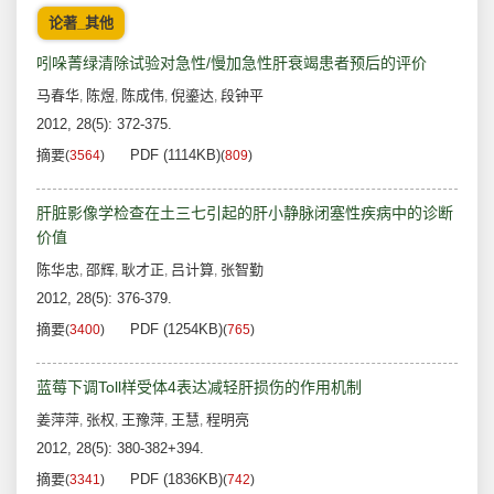
论著_其他
吲哚菁绿清除试验对急性/慢加急性肝衰竭患者预后的评价
马春华
陈煜
陈成伟
倪鎏达
段钟平
,
,
,
,
2012, 28(5): 372-375.
摘要
PDF (1114KB)
(
3564
)
(
809
)
肝脏影像学检查在土三七引起的肝小静脉闭塞性疾病中的诊断
价值
陈华忠
邵辉
耿才正
吕计算
张智勤
,
,
,
,
2012, 28(5): 376-379.
摘要
PDF (1254KB)
(
3400
)
(
765
)
蓝莓下调Toll样受体4表达减轻肝损伤的作用机制
姜萍萍
张权
王豫萍
王慧
程明亮
,
,
,
,
2012, 28(5): 380-382+394.
摘要
PDF (1836KB)
(
3341
)
(
742
)