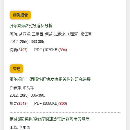
病例报告
肝紫癜病2例报道及分析
周玮
胡丽娟
王军臣
何益
过欣来
郑亚新
熊伍军
,
,
,
,
,
,
2012, 28(5): 383-385.
摘要
PDF (1079KB)
(
2497
)
(
894
)
综述
细胞凋亡与酒精性肝病发病相关性的研究进展
乔春萍
陈岳祥
,
2012, 28(5): 386-390.
摘要
PDF (1090KB)
(
3543
)
(
800
)
核苷(酸)类似物治疗慢加急性肝衰竭研究进展
王淼
李用国
,