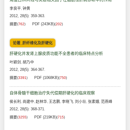
李良平
钟黄
,
2012, 28(5): 359-363.
摘要
PDF (243KB)
(
762
)
(
202
)
论著_肝纤维化及肝硬化
肝硬化并发肾上腺皮质功能不全患者的临床特点分析
叶颖剑
胡乃中
,
2012, 28(5): 364-367.
摘要
PDF (1068KB)
(
3391
)
(
750
)
自体骨髓干细胞治疗失代偿期肝硬化的临床观察
侯长利
尚建中
赵林华
王志鹏
李晓飞
刘小壮
张素娥
范燕峰
,
,
,
,
,
,
,
2012, 28(5): 368-371.
摘要
PDF (219KB)
(
3255
)
(
715
)