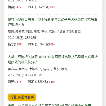
2012, 28(5): 349-351.
摘要
PDF (1062KB)
(
3472
)
(
802
)
慢性丙型肝炎患者Ⅰ型干扰素受体启动子基因多态性与抗病毒
疗效的关系
周莉
郄春花
郭洁
陆伟
王怡
高敏
卢诚震
韩旭
翟璐
,
,
,
,
,
,
,
,
2012, 28(5): 352-355.
摘要
PDF (1079KB)
(
3339
)
(
708
)
人类白细胞相关抗原DRB1*15与阿德福韦酯抗乙型肝炎病毒近
期疗效的相关性分析
蒋春燕
吴继周
韦颖华
牙晶晶
宁秋悦
覃玲
,
,
,
,
,
2012, 28(5): 356-358+371.
摘要
PDF (1323KB)
(
3175
)
(
740
)
论著_脂肪性肝病
角蛋白18片段与炎症相关因子在脂肪性肝病诊断中的作用