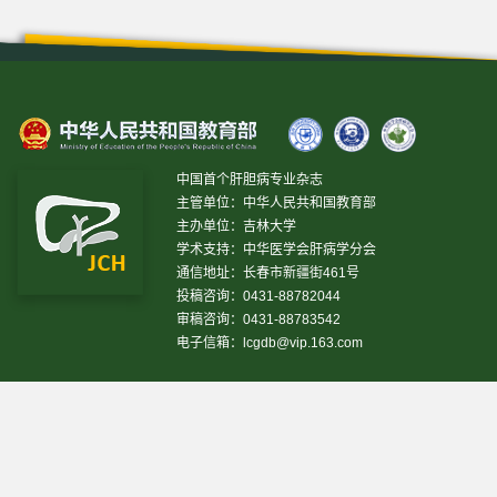
中国首个肝胆病专业杂志
主管单位：中华人民共和国教育部
主办单位：吉林大学
学术支持：中华医学会肝病学分会
通信地址：长春市新疆街461号
投稿咨询：0431-88782044
审稿咨询：0431-88783542
电子信箱：
lcgdb@vip.163.com
昨日IP[
13469
]
昨日PV[
37243
]
今日IP[
11425
]
今日
PV[
33349
]
当前在线[
2847
]
网站设计 © 2020 《临床肝胆病杂志》编辑部
吉ICP备10000617号-1
技