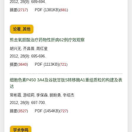
2012, 28(9): 689-694.
摘要
PDF (1381KB)
(
2717
)
(
681
)
论著_其他
熊去氧胆酸治疗药物性肝病62例疗效观察
胡兴无
齐昌晋
周红星
,
,
2012, 28(9): 695-696.
摘要
PDF (1113KB)
(
3640
)
(
721
)
细胞色素P450 3A4及谷胱甘肽S转移酶A1重组质粒的构建及表
达
常彬霞
游绍莉
李保森
貌盼勇
辛绍杰
,
,
,
,
2012, 28(9): 697-700.
摘要
PDF (1454KB)
(
3527
)
(
727
)
学术争鸣