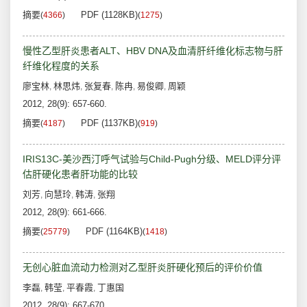
摘要
PDF (1128KB)
(
4366
)
(
1275
)
慢性乙型肝炎患者ALT、HBV DNA及血清肝纤维化标志物与肝
纤维化程度的关系
廖宝林
林思炜
张复春
陈冉
易俊卿
周颖
,
,
,
,
,
2012, 28(9): 657-660.
摘要
PDF (1137KB)
(
4187
)
(
919
)
IRIS13C-美沙西汀呼气试验与Child-Pugh分级、MELD评分评
估肝硬化患者肝功能的比较
刘芳
向慧玲
韩涛
张翔
,
,
,
2012, 28(9): 661-666.
摘要
PDF (1164KB)
(
25779
)
(
1418
)
无创心脏血流动力检测对乙型肝炎肝硬化预后的评价价值
李磊
韩莹
平春霞
丁惠国
,
,
,
2012, 28(9): 667-670.