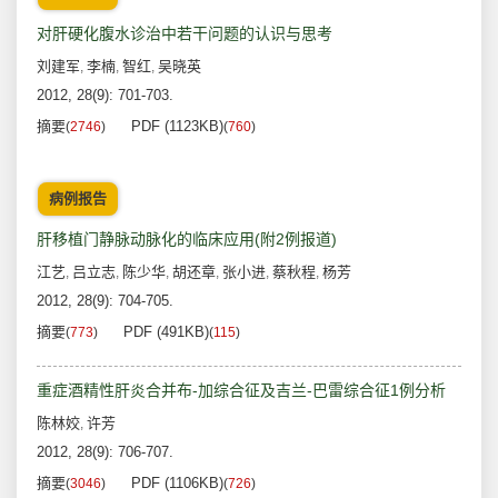
对肝硬化腹水诊治中若干问题的认识与思考
刘建军
李楠
智红
吴晓英
,
,
,
2012, 28(9): 701-703.
摘要
PDF (1123KB)
(
2746
)
(
760
)
病例报告
肝移植门静脉动脉化的临床应用(附2例报道)
江艺
吕立志
陈少华
胡还章
张小进
蔡秋程
杨芳
,
,
,
,
,
,
2012, 28(9): 704-705.
摘要
PDF (491KB)
(
773
)
(
115
)
重症酒精性肝炎合并布-加综合征及吉兰-巴雷综合征1例分析
陈林姣
许芳
,
2012, 28(9): 706-707.
摘要
PDF (1106KB)
(
3046
)
(
726
)