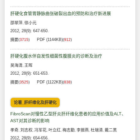
肝硬化食管胃静脉曲张破裂出血的预防和治疗新进展
邵翠萍
徐小元
,
2012, 28(9): 647-650.
摘要
PDF (1144KB)
(
3715
)
(
912
)
肝硬化腹水伴自发性细菌性腹膜炎的诊断及治疗
吴海清
王晖
,
2012, 28(9): 651-653.
摘要
PDF (1122KB)
(
3525
)
(
838
)
论著_肝纤维化及肝硬化
FibroScan对慢性乙型肝炎肝纤维化患者的应用价值及ALT、
AST对其诊断的影响
孝奇
刘志权
冯军花
叶立红
梅志勤
李振燕
杜瑞清
戴二黑
,
,
,
,
,
,
,
2012, 28(9): 654-656.