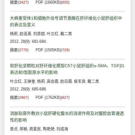
摘要
PDF (1660KB)
(
3427
)
(
655
)
大麻素受体1和细胞外信号调节激酶在肝纤维化小鼠肝组织中
的表达及意义
杨莉
赵连英
刘彦超
叶立红
戴二黑
,
,
,
,
2012, 28(9): 681-684.
摘要
PDF (1505KB)
(
2770
)
(
729
)
软肝化坚颗粒对肝纤维化模型C57小鼠肝组织α-SMA、TGFβ1
表达和I型胶原水平的影响
叶立红
王翀奎
杨莉
高会霞
赵召霞
侯军良
戴二黑
,
,
,
,
,
,
2012, 28(9): 685-688.
摘要
PDF (1762KB)
(
2967
)
(
827
)
消胀贴膏外敷对小鼠肝硬化腹水的消退作用及对腹腔血管通透
性的影响
曾贞
邢枫
周爱民
陶艳艳
刘成海
,
,
,
,