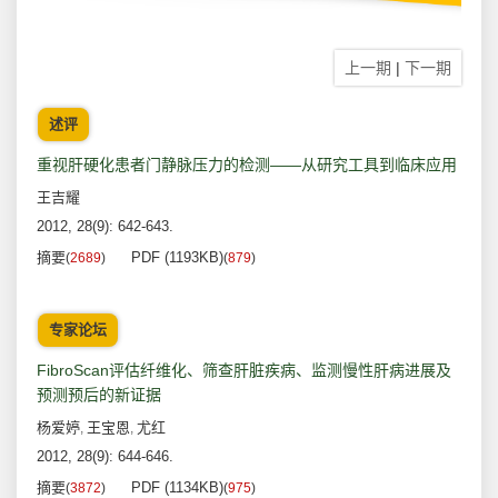
上一期
|
下一期
述评
重视肝硬化患者门静脉压力的检测——从研究工具到临床应用
王吉耀
2012, 28(9): 642-643.
摘要
PDF (1193KB)
(
2689
)
(
879
)
专家论坛
FibroScan评估纤维化、筛查肝脏疾病、监测慢性肝病进展及
预测预后的新证据
杨爱婷
王宝恩
尤红
,
,
2012, 28(9): 644-646.
摘要
PDF (1134KB)
(
3872
)
(
975
)