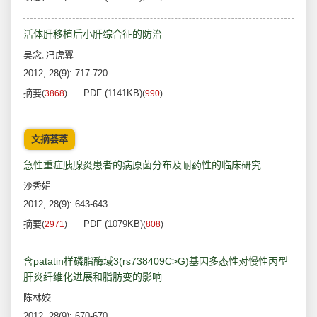
活体肝移植后小肝综合征的防治
吴念
冯虎翼
,
2012, 28(9): 717-720.
摘要
PDF (1141KB)
(
3868
)
(
990
)
文摘荟萃
急性重症胰腺炎患者的病原菌分布及耐药性的临床研究
沙秀娟
2012, 28(9): 643-643.
摘要
PDF (1079KB)
(
2971
)
(
808
)
含patatin样磷脂酶域3(rs738409C>G)基因多态性对慢性丙型
肝炎纤维化进展和脂肪变的影响
陈林姣
2012, 28(9): 670-670.