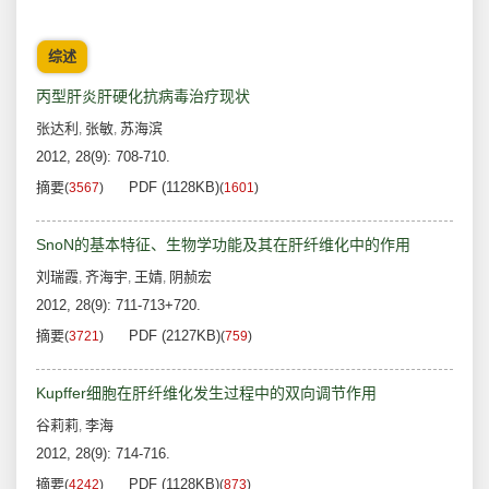
综述
丙型肝炎肝硬化抗病毒治疗现状
张达利
张敏
苏海滨
,
,
2012, 28(9): 708-710.
摘要
PDF (1128KB)
(
3567
)
(
1601
)
SnoN的基本特征、生物学功能及其在肝纤维化中的作用
刘瑞霞
齐海宇
王婧
阴赪宏
,
,
,
2012, 28(9): 711-713+720.
摘要
PDF (2127KB)
(
3721
)
(
759
)
Kupffer细胞在肝纤维化发生过程中的双向调节作用
谷莉莉
李海
,
2012, 28(9): 714-716.
摘要
PDF (1128KB)
(
4242
)
(
873
)