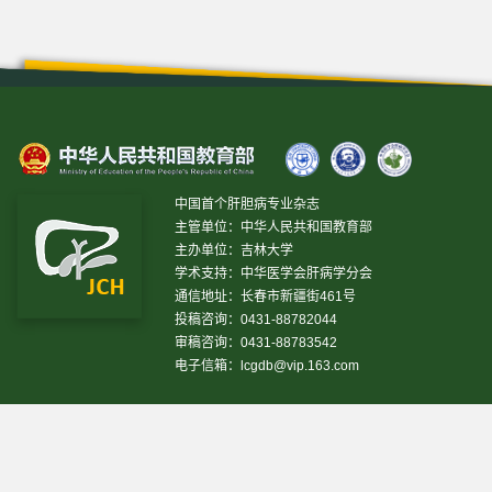
中国首个肝胆病专业杂志
主管单位：中华人民共和国教育部
主办单位：吉林大学
学术支持：中华医学会肝病学分会
通信地址：长春市新疆街461号
投稿咨询：0431-88782044
审稿咨询：0431-88783542
电子信箱：
lcgdb@vip.163.com
昨日IP[
13469
]
昨日PV[
37243
]
今日IP[
11098
]
今日
PV[
32623
]
当前在线[
2482
]