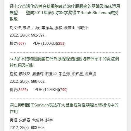
经卡介苗活化的树突状细胞疫苗治疗胰腺癌的基础及临床运用
展望——暨向2011年诺贝尔医学奖得主Ralph Steinman教授
致敬
刘文佳
朱浩
吕瑛
李振磊
张松
裴庆山
邹晓平
,
,
,
,
,
,
2012, 28(8): 592-597.
摘要
PDF (1300KB)
(
667
)
(
251
)
ω-3多不饱和脂肪酸在体外胰腺腺泡细胞培养体系中的炎症调
控作用及机制
程锐
蔡欣然
周浩辉
韩圣华
朱金海
陈辉星
陈燕凌
,
,
,
,
,
,
2012, 28(8): 598-602.
摘要
PDF (1406KB)
(
3456
)
(
790
)
凋亡抑制因子Survivin表达在大鼠重症急性胰腺炎肾损伤中的
作用
樊恒
宋甫春
包俊炜
赵宇
,
,
,
2012, 28(8): 603-605.