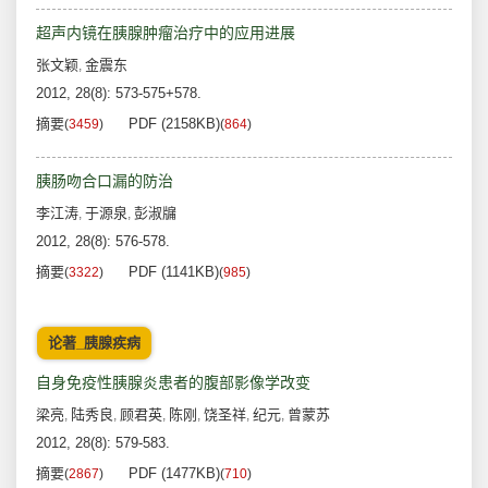
超声内镜在胰腺肿瘤治疗中的应用进展
张文颖
金震东
,
2012, 28(8): 573-575+578.
摘要
PDF (2158KB)
(
3459
)
(
864
)
胰肠吻合口漏的防治
李江涛
于源泉
彭淑牖
,
,
2012, 28(8): 576-578.
摘要
PDF (1141KB)
(
3322
)
(
985
)
论著_胰腺疾病
自身免疫性胰腺炎患者的腹部影像学改变
梁亮
陆秀良
顾君英
陈刚
饶圣祥
纪元
曾蒙苏
,
,
,
,
,
,
2012, 28(8): 579-583.
摘要
PDF (1477KB)
(
2867
)
(
710
)