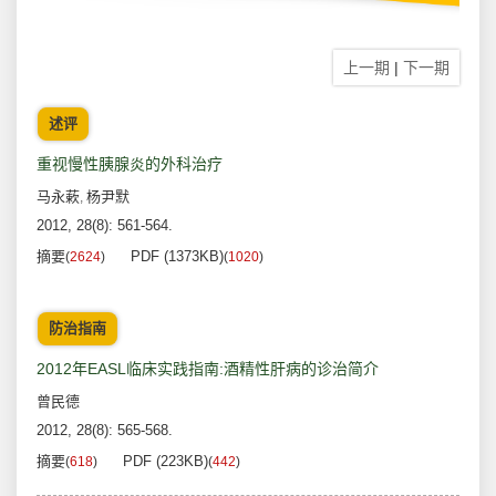
上一期
|
下一期
述评
重视慢性胰腺炎的外科治疗
马永蔌
杨尹默
,
2012, 28(8): 561-564.
摘要
PDF (1373KB)
(
2624
)
(
1020
)
防治指南
2012年EASL临床实践指南:酒精性肝病的诊治简介
曾民德
2012, 28(8): 565-568.
摘要
PDF (223KB)
(
618
)
(
442
)