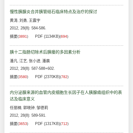
慢性胰腺炎合并胰管结石临床特点及治疗的探讨
黄涛
刘勇
王震宇
,
,
2012, 28(8): 584-586.
摘要
PDF (1134KB)
(
3891
)
(
694
)
胰十二指肠切除术后胰瘘的多因素分析
潘凡
江艺
张小进
潘晨
,
,
,
2012, 28(8): 587-588+602.
摘要
PDF (2370KB)
(
3580
)
(
782
)
内分泌腺来源的血管内皮细胞生长因子在人胰腺癌组织中的表
达及临床意义
任丽楠
郭晓钟
邹德莉
,
,
2012, 28(8): 589-591.
摘要
PDF (1317KB)
(
3653
)
(
712
)