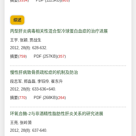
摘要
PDF (1123KB)
(
3334
)
(
803
)
综述
丙型肝炎病毒相关性混合型冷球蛋白血症的治疗进展
王宇
张颖
贾战生
,
,
2012, 28(8): 628-632.
摘要
PDF (257KB)
(
759
)
(
357
)
慢性肝病致骨质疏松症的机制及防治
段志军
郑淼磊
李钰伶
崔东升
,
,
,
2012, 28(8): 633-636+640.
摘要
PDF (268KB)
(
770
)
(
264
)
环氧合酶-2与非酒精性脂肪性肝炎关系的研究进展
王亮
张岭漪
,
2012, 28(8): 637-640.