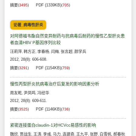
摘要
PDF (1339KB)
(
3495
)
(
705
)
论著_病毒性肝炎
对阿德福韦酯自然变异耐药与抗病毒后耐药的慢性乙型肝炎患
者血清HBV P基因序列比较
汪莉萍
韩方正
李春杨
闫梅
张言超
颜学兵
,
,
,
,
,
2012, 28(8): 606-608.
摘要
PDF (1154KB)
(
3291
)
(
759
)
慢性丙型肝炎抗病毒治疗后复发的影响因素分析
周友乾
尹凤鸣
冯经华
,
,
2012, 28(8): 609-611.
摘要
PDF (1146KB)
(
3525
)
(
736
)
紧密连接蛋白claudin-1对HCVcc易感性的影响
魏欣
贾战生
王涛
李彧
马力
连建奇
王九平
张野
白雪帆
郝春秋
,
,
,
,
,
,
,
,
,