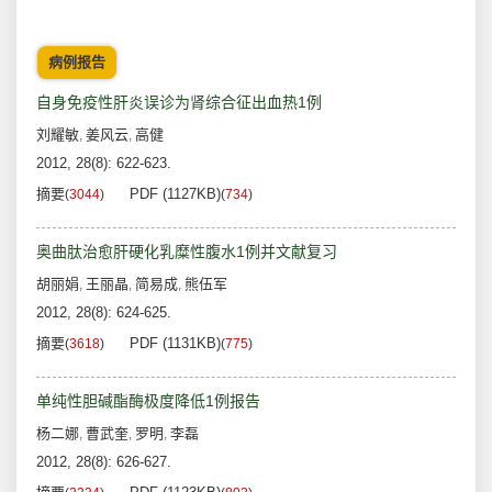
病例报告
自身免疫性肝炎误诊为肾综合征出血热1例
刘耀敏
姜风云
高健
,
,
2012, 28(8): 622-623.
摘要
PDF (1127KB)
(
3044
)
(
734
)
奥曲肽治愈肝硬化乳糜性腹水1例并文献复习
胡丽娟
王丽晶
简易成
熊伍军
,
,
,
2012, 28(8): 624-625.
摘要
PDF (1131KB)
(
3618
)
(
775
)
单纯性胆碱酯酶极度降低1例报告
杨二娜
曹武奎
罗明
李磊
,
,
,
2012, 28(8): 626-627.