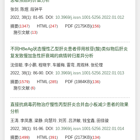
患者预后的价值分析
张剑
陈煜
段钟平
,
,
2022, 38(1): 81-85.
DOI:
10.3969/j.issn.1001-5256.2022.01.012
摘要
HTML
PDF (2175KB)
(
1347
)
(
247
)
(
156
)
施引文献
(
13
)
不同HBeAg状态慢性乙型肝炎患者停用核苷(酸)类似物后肝炎
复发致慢加急性肝衰竭的病情转归差异分析
沈佳聪
李小鹏
程晓宇
车媛梅
雷弯
周观林
张伦理
,
,
,
,
,
,
2022, 38(1): 86-90.
DOI:
10.3969/j.issn.1001-5256.2022.01.013
摘要
HTML
PDF (1984KB)
(
1579
)
(
285
)
(
136
)
施引文献
(
6
)
直接抗病毒药物治疗慢性丙型肝炎合并血小板减少患者的效果
分析
王涛
李凤惠
梁静
向慧玲
刘芳
吕洪敏
钱宝鑫
田佳骏
,
,
,
,
,
,
,
2022, 38(1): 91-96.
DOI:
10.3969/j.issn.1001-5256.2022.01.014
摘要
HTML
PDF (2173KB)
(
1499
)
(
391
)
(
134
)