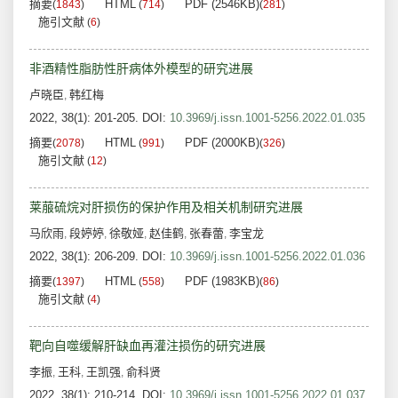
摘要
HTML
PDF (2546KB)
(
1843
)
(
714
)
(
281
)
施引文献
(
6
)
非酒精性脂肪性肝病体外模型的研究进展
卢晓臣
韩红梅
,
2022, 38(1): 201-205.
DOI:
10.3969/j.issn.1001-5256.2022.01.035
摘要
HTML
PDF (2000KB)
(
2078
)
(
991
)
(
326
)
施引文献
(
12
)
莱菔硫烷对肝损伤的保护作用及相关机制研究进展
马欣雨
段婷婷
徐敬娅
赵佳鹤
张春蕾
李宝龙
,
,
,
,
,
2022, 38(1): 206-209.
DOI:
10.3969/j.issn.1001-5256.2022.01.036
摘要
HTML
PDF (1983KB)
(
1397
)
(
558
)
(
86
)
施引文献
(
4
)
靶向自噬缓解肝缺血再灌注损伤的研究进展
李振
王科
王凯强
俞科贤
,
,
,
2022, 38(1): 210-214.
DOI:
10.3969/j.issn.1001-5256.2022.01.037