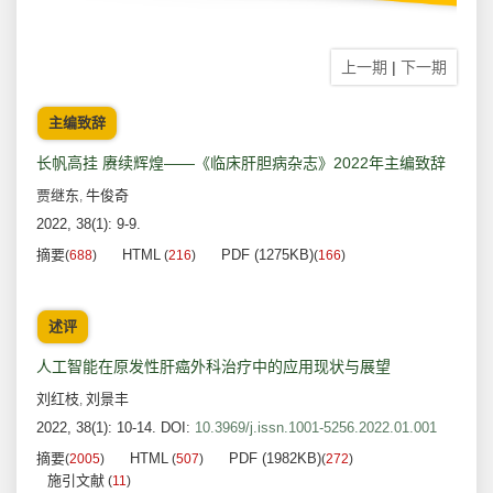
上一期
|
下一期
主编致辞
长帆高挂 赓续辉煌——《临床肝胆病杂志》2022年主编致辞
贾继东
牛俊奇
,
2022, 38(1): 9-9.
摘要
HTML
PDF (1275KB)
(
688
)
(
216
)
(
166
)
述评
人工智能在原发性肝癌外科治疗中的应用现状与展望
刘红枝
刘景丰
,
2022, 38(1): 10-14.
DOI:
10.3969/j.issn.1001-5256.2022.01.001
摘要
HTML
PDF (1982KB)
(
2005
)
(
507
)
(
272
)
施引文献
(
11
)