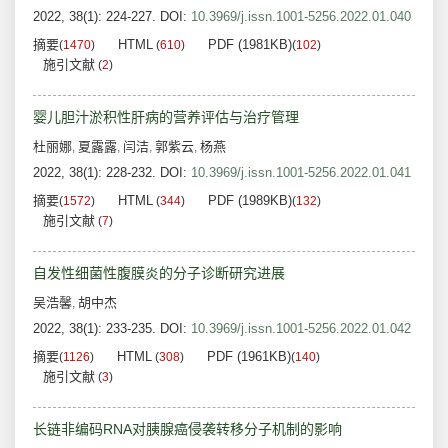
2022, 38(1): 224-227.
DOI:
10.3969/j.issn.1001-5256.2022.01.040
摘要
HTML
PDF (1981KB)
(
1470
)
(
610
)
(
102
)
施引文献
(
2
)
婴儿胆汁淤积性肝病的营养评估与治疗管理
杜丽娜
夏露露
闫洁
郭紫云
杨燕
,
,
,
,
2022, 38(1): 228-232.
DOI:
10.3969/j.issn.1001-5256.2022.01.041
摘要
HTML
PDF (1989KB)
(
1572
)
(
344
)
(
132
)
施引文献
(
7
)
自发性细菌性腹膜炎的分子诊断研究进展
吴浩馨
胡中杰
,
2022, 38(1): 233-235.
DOI:
10.3969/j.issn.1001-5256.2022.01.042
摘要
HTML
PDF (1961KB)
(
1126
)
(
308
)
(
140
)
施引文献
(
3
)
长链非编码RNA对胰腺癌侵袭转移分子机制的影响