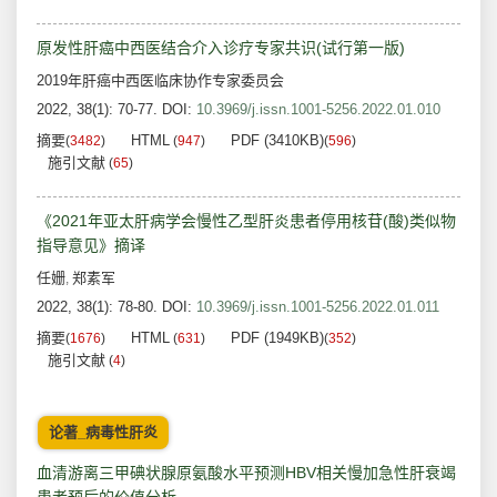
原发性肝癌中西医结合介入诊疗专家共识(试行第一版)
2019年肝癌中西医临床协作专家委员会
2022, 38(1): 70-77.
DOI:
10.3969/j.issn.1001-5256.2022.01.010
摘要
HTML
PDF (3410KB)
(
3482
)
(
947
)
(
596
)
施引文献
(
65
)
《2021年亚太肝病学会慢性乙型肝炎患者停用核苷(酸)类似物
指导意见》摘译
任姗
郑素军
,
2022, 38(1): 78-80.
DOI:
10.3969/j.issn.1001-5256.2022.01.011
摘要
HTML
PDF (1949KB)
(
1676
)
(
631
)
(
352
)
施引文献
(
4
)
论著_病毒性肝炎
血清游离三甲碘状腺原氨酸水平预测HBV相关慢加急性肝衰竭