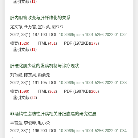
施引文献
(
11
)
肝内胆管改变与肝纤维化的关系
尤文铮
任万雷
宣世英
胡豆豆
,
,
,
2022, 38(1): 187-190.
DOI:
10.3969/j.issn.1001-5256.2022.01.032
摘要
HTML
PDF (1972KB)
(
1526
)
(
451
)
(
173
)
施引文献
(
11
)
肝硬化肌少症的发病机制与诊疗现状
刘钰懿
陈东风
颜綦先
,
,
2022, 38(1): 191-195.
DOI:
10.3969/j.issn.1001-5256.2022.01.033
摘要
HTML
PDF (1987KB)
(
1590
)
(
362
)
(
205
)
施引文献
(
22
)
非酒精性脂肪性肝病相关肝细胞癌的研究进展
辜雪莲
李俊峰
毛小荣
,
,
2022, 38(1): 196-200.
DOI:
10.3969/j.issn.1001-5256.2022.01.034