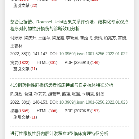
施引文献
(
22
)
整合证据链、Roussel Uclaf因果关系评价法、结构化专家观点
程序对药物性肝损伤的诊断效用分析
何婷婷
梁庆升
王丽苹
梁龙鑫
李筱涵
崔延飞
景婧
柏兆方
宫嫚
,
,
,
,
,
,
,
,
,
王睿林
2022, 38(1): 141-147.
DOI:
10.3969/j.issn.1001-5256.2022.01.022
摘要
HTML
PDF (2269KB)
(
1822
)
(
301
)
(
146
)
施引文献
(
11
)
419例药物性肝损伤患者临床特点与自身抗体特征分析
陈凤欣
曾湛
孙芳芳
胡蕾苹
路遥
张璐
李明慧
谢尧
,
,
,
,
,
,
,
2022, 38(1): 148-153.
DOI:
10.3969/j.issn.1001-5256.2022.01.023
摘要
HTML
PDF (2079KB)
(
1505
)
(
308
)
(
157
)
施引文献
(
11
)
进行性家族性肝内胆汁淤积症3型临床病理特征分析