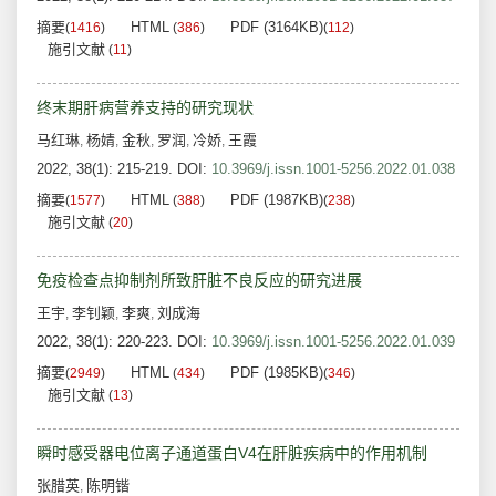
摘要
HTML
PDF (3164KB)
(
1416
)
(
386
)
(
112
)
施引文献
(
11
)
终末期肝病营养支持的研究现状
马红琳
杨婧
金秋
罗润
冷娇
王霞
,
,
,
,
,
2022, 38(1): 215-219.
DOI:
10.3969/j.issn.1001-5256.2022.01.038
摘要
HTML
PDF (1987KB)
(
1577
)
(
388
)
(
238
)
施引文献
(
20
)
免疫检查点抑制剂所致肝脏不良反应的研究进展
王宇
李钊颖
李爽
刘成海
,
,
,
2022, 38(1): 220-223.
DOI:
10.3969/j.issn.1001-5256.2022.01.039
摘要
HTML
PDF (1985KB)
(
2949
)
(
434
)
(
346
)
施引文献
(
13
)
瞬时感受器电位离子通道蛋白V4在肝脏疾病中的作用机制
张腊英
陈明锴
,