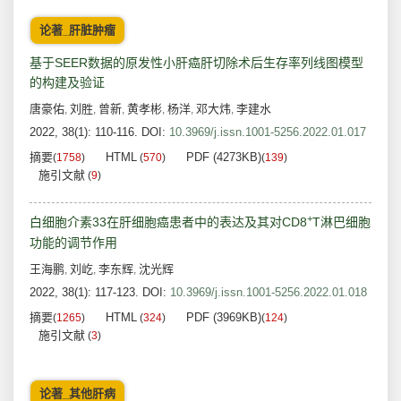
论著_肝脏肿瘤
基于SEER数据的原发性小肝癌肝切除术后生存率列线图模型
的构建及验证
唐豪佑
刘胜
曾新
黄孝彬
杨洋
邓大炜
李建水
,
,
,
,
,
,
2022, 38(1): 110-116.
DOI:
10.3969/j.issn.1001-5256.2022.01.017
摘要
HTML
PDF (4273KB)
(
1758
)
(
570
)
(
139
)
施引文献
(
9
)
+
白细胞介素33在肝细胞癌患者中的表达及其对CD8
T淋巴细胞
功能的调节作用
王海鹏
刘屹
李东辉
沈光辉
,
,
,
2022, 38(1): 117-123.
DOI:
10.3969/j.issn.1001-5256.2022.01.018
摘要
HTML
PDF (3969KB)
(
1265
)
(
324
)
(
124
)
施引文献
(
3
)
论著_其他肝病