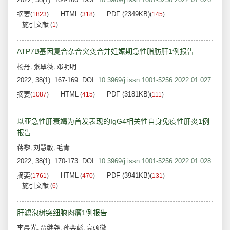
摘要
HTML
PDF (2349KB)
(
1823
)
(
318
)
(
145
)
施引文献
(
1
)
ATP7B基因复合杂合突变合并妊娠期急性脂肪肝1例报告
杨丹
张翠薇
邓明明
,
,
2022, 38(1): 167-169.
DOI:
10.3969/j.issn.1001-5256.2022.01.027
摘要
HTML
PDF (3181KB)
(
1087
)
(
415
)
(
111
)
以亚急性肝衰竭为首发表现的IgG4相关性自身免疫性肝炎1例
报告
蒋黎
刘慧敏
毛青
,
,
2022, 38(1): 170-173.
DOI:
10.3969/j.issn.1001-5256.2022.01.028
摘要
HTML
PDF (3941KB)
(
1761
)
(
470
)
(
131
)
施引文献
(
6
)
肝滤泡树突细胞肉瘤1例报告
李晨光
贾继尧
孙栾彪
高硕徽
,
,
,