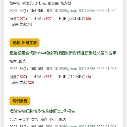
翁宇航
熊清芳
刘杜先
张胥磊
杨永峰
,
,
,
,
2022, 38(1): 154-159.
DOI:
10.3969/j.issn.1001-5256.2022.01.024
摘要
HTML
PDF (2621KB)
(
1971
)
(
800
)
(
186
)
施引文献
(
4
)
论著_胆道疾病
腹腔镜胆囊切除术中吲哚菁绿胆道造影精准识别胆总管的应用
杨君
靳浩
,
2022, 38(1): 160-163.
DOI:
10.3969/j.issn.1001-5256.2022.01.025
摘要
HTML
PDF (2140KB)
(
1807
)
(
763
)
(
146
)
施引文献
(
20
)
病例报告
嗜酸性粒细胞增多性重症肝炎1例报告
苏洁
王景宇
黄兴
潘煜
齐月
华瑞
,
,
,
,
,
2022, 38(1): 164-166.
DOI:
10.3969/j.issn.1001-5256.2022.01.026