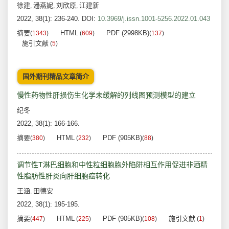
徐建
潘燕妮
刘欣原
江建新
,
,
,
2022, 38(1): 236-240.
DOI:
10.3969/j.issn.1001-5256.2022.01.043
摘要
HTML
PDF (2998KB)
(
1343
)
(
609
)
(
137
)
施引文献
(
5
)
国外期刊精品文章简介
慢性药物性肝损伤生化学未缓解的列线图预测模型的建立
纪冬
2022, 38(1): 166-166.
摘要
HTML
PDF (905KB)
(
380
)
(
232
)
(
88
)
调节性T淋巴细胞和中性粒细胞胞外陷阱相互作用促进非酒精
性脂肪性肝炎向肝细胞癌转化
王涵
田德安
,
2022, 38(1): 195-195.
摘要
HTML
PDF (905KB)
施引文献
(
447
)
(
225
)
(
108
)
(
1
)