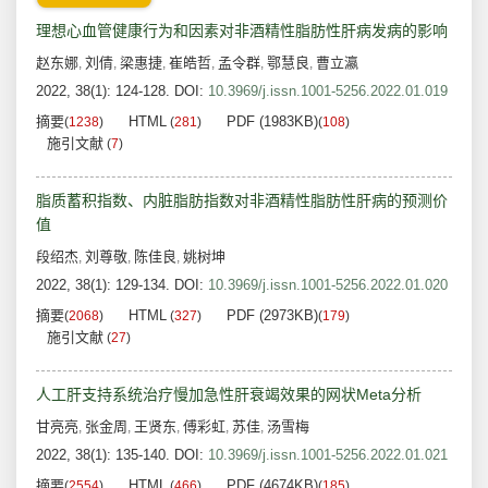
理想心血管健康行为和因素对非酒精性脂肪性肝病发病的影响
赵东娜
刘倩
梁惠捷
崔皓哲
孟令群
鄂慧良
曹立瀛
,
,
,
,
,
,
2022, 38(1): 124-128.
DOI:
10.3969/j.issn.1001-5256.2022.01.019
摘要
HTML
PDF (1983KB)
(
1238
)
(
281
)
(
108
)
施引文献
(
7
)
脂质蓄积指数、内脏脂肪指数对非酒精性脂肪性肝病的预测价
值
段绍杰
刘尊敬
陈佳良
姚树坤
,
,
,
2022, 38(1): 129-134.
DOI:
10.3969/j.issn.1001-5256.2022.01.020
摘要
HTML
PDF (2973KB)
(
2068
)
(
327
)
(
179
)
施引文献
(
27
)
人工肝支持系统治疗慢加急性肝衰竭效果的网状Meta分析
甘亮亮
张金周
王贤东
傅彩虹
苏佳
汤雪梅
,
,
,
,
,
2022, 38(1): 135-140.
DOI:
10.3969/j.issn.1001-5256.2022.01.021
摘要
HTML
PDF (4674KB)
(
2554
)
(
466
)
(
185
)