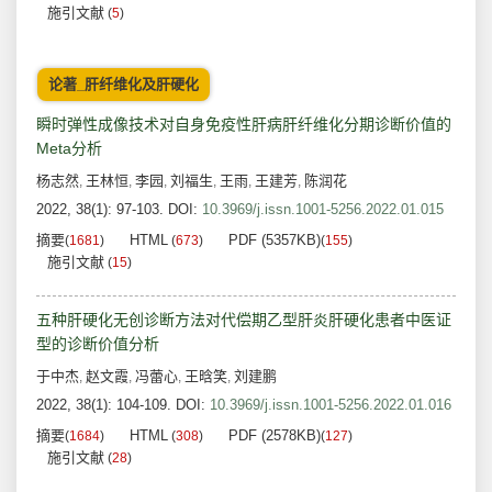
施引文献
(
5
)
论著_肝纤维化及肝硬化
瞬时弹性成像技术对自身免疫性肝病肝纤维化分期诊断价值的
Meta分析
杨志然
王林恒
李园
刘福生
王雨
王建芳
陈润花
,
,
,
,
,
,
2022, 38(1): 97-103.
DOI:
10.3969/j.issn.1001-5256.2022.01.015
摘要
HTML
PDF (5357KB)
(
1681
)
(
673
)
(
155
)
施引文献
(
15
)
五种肝硬化无创诊断方法对代偿期乙型肝炎肝硬化患者中医证
型的诊断价值分析
于中杰
赵文霞
冯蕾心
王晗笑
刘建鹏
,
,
,
,
2022, 38(1): 104-109.
DOI:
10.3969/j.issn.1001-5256.2022.01.016
摘要
HTML
PDF (2578KB)
(
1684
)
(
308
)
(
127
)
施引文献
(
28
)