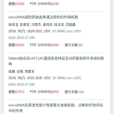
摘要
PDF (1916KB)
(
1630
)
(
328
)
microRNA调控肝缺血再灌注损伤的作用机制
张世龙
彭慈军
冯赞杰
高伟东
段玉灵
范国鑫
,
,
,
,
,
2019, 35(7): 1629-1631.
DOI:
10.3969/j.issn.1001-
5256.2019.07.045
摘要
PDF (1916KB)
施引文献
(
1634
)
(
306
)
(
5
)
Gilbert综合征UGT1A1基因突变特征及对肝脏和肝外系统的影
响
梁晨
白丽
郑素军
,
,
2019, 35(7): 1632-1635.
DOI:
10.3969/j.issn.1001-
5256.2019.07.046
摘要
PDF (1930KB)
施引文献
(
2787
)
(
500
)
(
11
)
microRNA在原发性胆汁性胆管炎发病机制、诊断和疗效评估
中的作用