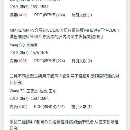
2019, 35(7): 1531-1531.
摘要
PDF (867KB)
施引文献
(
1435
)
(
288
)
(
1
)
MMP2/MMP9介导的CD100剪切在促进肝内HBV特异性CD8 T
淋巴细胞应答和介导病毒的肝内清除中发挥关键作用
Yang SQ
李海军
,
2019, 35(7): 1575-1575.
摘要
PDF (857KB)
施引文献
(
1025
)
(
274
)
(
2
)
三种不同类型支架用于超声内镜引导下经壁引流胰周积液的对
比研究
Wang ZJ
王智杰
柏愚
王东
,
,
,
2019, 35(7): 1587-1587.
摘要
PDF (864KB)
施引文献
(
1101
)
(
246
)
(
1
)
磷酸二酯酶4抑制可作为酒精性肝病的治疗靶点:从临床到基础
研究