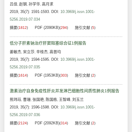
吕佳
赵钢
孙学华
高月求
,
,
,
2019, 35(7): 1591-1593.
DOI:
10.3969/j.issn.1001-
5256.2019.07.034
摘要
PDF (2090KB)
施引文献
(
1812
)
(
294
)
(
5
)
低分子肝素钠治疗肝窦阻塞综合征1例报告
姜敏杰
宋立莎
辛桂杰
高普均
,
,
,
2019, 35(7): 1594-1595.
DOI:
10.3969/j.issn.1001-
5256.2019.07.035
摘要
PDF (1953KB)
施引文献
(
1614
)
(
303
)
(
2
)
激素治疗自身免疫性肝炎并发淋巴细胞性间质性肺炎1例报告
熊玮珏
曹珊
张国艳
陈国栋
王智峰
刘玉兰
,
,
,
,
,
2019, 35(7): 1596-1598.
DOI:
10.3969/j.issn.1001-
5256.2019.07.036
摘要
PDF (2092KB)
施引文献
(
2124
)
(
314
)
(
2
)