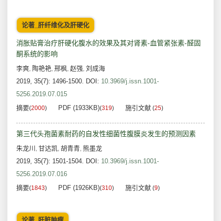
论著_肝纤维化及肝硬化
消胀贴膏治疗肝硬化腹水的效果及其对肾素-血管紧张素-醛固
酮系统的影响
李爽
陶艳艳
邢枫
赵强
刘成海
,
,
,
,
2019, 35(7): 1496-1500.
DOI:
10.3969/j.issn.1001-
5256.2019.07.015
摘要
PDF (1933KB)
施引文献
(
2000
)
(
319
)
(
25
)
第三代头孢菌素耐药的自发性细菌性腹膜炎发生的预测因素
朱龙川
甘达凯
胡青青
熊墨龙
,
,
,
2019, 35(7): 1501-1504.
DOI:
10.3969/j.issn.1001-
5256.2019.07.016
摘要
PDF (1926KB)
施引文献
(
1843
)
(
310
)
(
9
)
论著_肝脏肿瘤