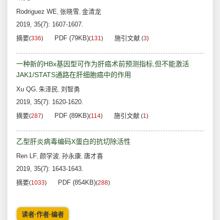
Rodriguez WE
张晓雪
金清龙
,
,
2019, 35(7): 1607-1607.
摘要
PDF (79KB)
施引文献
(
336
)
(
131
)
(
3
)
一种新的HBx基因型可作为肝癌术前预测指标,但不能激活
JAK1/STATS通路在肝细胞癌中的作用
Xu QG
朱泽民
刘智勇
,
,
2019, 35(7): 1620-1620.
摘要
PDF (89KB)
施引文献
(
287
)
(
114
)
(
1
)
乙型肝炎病毒编码X蛋白的抗切除活性
Ren LF
颜学波
孙永康
唐才喜
,
,
,
2019, 35(7): 1643-1643.
摘要
PDF (854KB)
(
1033
)
(
288
)
读者·作者·编者