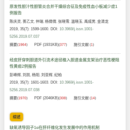
原发性胆汁性胆管炎合并干燥综合征及免疫性血小板减少症1
例报告
陈庆灵
蒉乙文
仲瑞
杨倩倩
张晓雪
温晓玉
禹成男
金清龙
,
,
,
,
,
,
,
2019, 35(7): 1599-1600.
DOI:
10.3969/j.issn.1001-
5256.2019.07.037
摘要
PDF (1931KB)
施引文献
(
1964
)
(
377
)
(
1
)
经皮肝穿刺胆道外引流术途径植入胆道金属支架治疗恶性梗阻
性黄疸2例报告
彭峰辉
刘凯
杨阳
刘亚辉
纪柏
,
,
,
,
2019, 35(7): 1601-1603.
DOI:
10.3969/j.issn.1001-
5256.2019.07.038
摘要
PDF (2046KB)
施引文献
(
1970
)
(
308
)
(
14
)
综述
缺氧诱导因子1α在肝纤维化发生发展中的作用机制