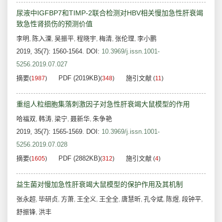
尿液中IGFBP7和TIMP-2联合检测对HBV相关慢加急性肝衰竭
致急性肾损伤的预测价值
李明
陈入溧
吴振平
程晓宇
梅清
张伦理
李小鹏
,
,
,
,
,
,
2019, 35(7): 1560-1564.
DOI:
10.3969/j.issn.1001-
5256.2019.07.027
摘要
PDF (2019KB)
施引文献
(
1987
)
(
348
)
(
11
)
重组人粒细胞集落刺激因子对急性肝衰竭大鼠模型的作用
哈福双
韩涛
梁宁
聂新华
朱争艳
,
,
,
,
2019, 35(7): 1565-1569.
DOI:
10.3969/j.issn.1001-
5256.2019.07.028
摘要
PDF (2882KB)
施引文献
(
1605
)
(
312
)
(
4
)
益生菌对慢加急性肝衰竭大鼠模型的保护作用及其机制
张永超
毕研贞
方萧
王全义
王全全
唐慧昕
孔令斌
陈煜
段钟平
,
,
,
,
,
,
,
,
,
舒振锋
洪丰
,