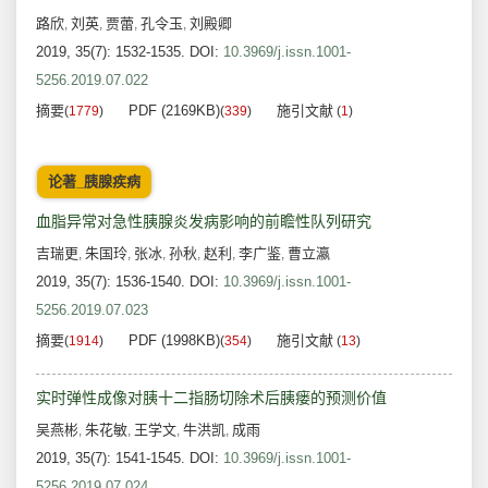
路欣
刘英
贾蕾
孔令玉
刘殿卿
,
,
,
,
2019, 35(7): 1532-1535.
DOI:
10.3969/j.issn.1001-
5256.2019.07.022
摘要
PDF (2169KB)
施引文献
(
1779
)
(
339
)
(
1
)
论著_胰腺疾病
血脂异常对急性胰腺炎发病影响的前瞻性队列研究
吉瑞更
朱国玲
张冰
孙秋
赵利
李广鉴
曹立瀛
,
,
,
,
,
,
2019, 35(7): 1536-1540.
DOI:
10.3969/j.issn.1001-
5256.2019.07.023
摘要
PDF (1998KB)
施引文献
(
1914
)
(
354
)
(
13
)
实时弹性成像对胰十二指肠切除术后胰瘘的预测价值
吴燕彬
朱花敏
王学文
牛洪凯
成雨
,
,
,
,
2019, 35(7): 1541-1545.
DOI:
10.3969/j.issn.1001-
5256.2019.07.024