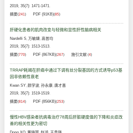
2019, 35(7): 1471-1471.
摘要
PDF (91KB)
(
241
)
(
85
)
肝硬化患者的肌肉改变与轻微和显性肝性脑病相关
Nardelli S
万敏婕
高普均
,
,
2019, 35(7): 1513-1513.
摘要
PDF (867KB)
施引文献
(
770
)
(
267
)
(
4
)
TRRAP耗竭在肝癌中通过下调有丝分裂基因的方式诱导p53基
因非依赖性衰老
Kwan SY
颜学波
孙永康
唐才喜
,
,
,
2019, 35(7): 1519-1519.
摘要
PDF (856KB)
(
814
)
(
253
)
慢性HBV感染者抗病毒治疗78周后肝脏硬度值的下降和炎症改
善的相关性更为密切
Dong XQ
董晓琴
赵鸿
王贵强
,
,
,