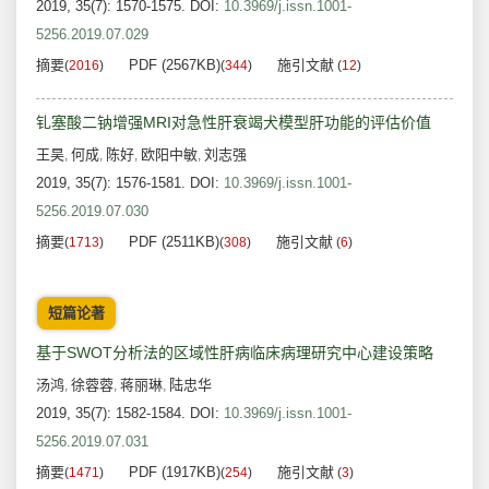
2019, 35(7): 1570-1575.
DOI:
10.3969/j.issn.1001-
5256.2019.07.029
摘要
PDF (2567KB)
施引文献
(
2016
)
(
344
)
(
12
)
钆塞酸二钠增强MRI对急性肝衰竭犬模型肝功能的评估价值
王昊
何成
陈好
欧阳中敏
刘志强
,
,
,
,
2019, 35(7): 1576-1581.
DOI:
10.3969/j.issn.1001-
5256.2019.07.030
摘要
PDF (2511KB)
施引文献
(
1713
)
(
308
)
(
6
)
短篇论著
基于SWOT分析法的区域性肝病临床病理研究中心建设策略
汤鸿
徐蓉蓉
蒋丽琳
陆忠华
,
,
,
2019, 35(7): 1582-1584.
DOI:
10.3969/j.issn.1001-
5256.2019.07.031
摘要
PDF (1917KB)
施引文献
(
1471
)
(
254
)
(
3
)