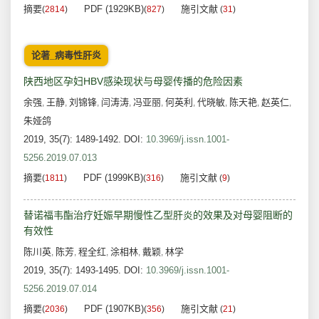
摘要
PDF (1929KB)
施引文献
(
2814
)
(
827
)
(
31
)
论著_病毒性肝炎
陕西地区孕妇HBV感染现状与母婴传播的危险因素
余强
王静
刘锦锋
闫涛涛
冯亚丽
何英利
代晓敏
陈天艳
赵英仁
,
,
,
,
,
,
,
,
,
朱娅鸽
2019, 35(7): 1489-1492.
DOI:
10.3969/j.issn.1001-
5256.2019.07.013
摘要
PDF (1999KB)
施引文献
(
1811
)
(
316
)
(
9
)
替诺福韦酯治疗妊娠早期慢性乙型肝炎的效果及对母婴阻断的
有效性
陈川英
陈芳
程全红
涂相林
戴颖
林学
,
,
,
,
,
2019, 35(7): 1493-1495.
DOI:
10.3969/j.issn.1001-
5256.2019.07.014
摘要
PDF (1907KB)
施引文献
(
2036
)
(
356
)
(
21
)