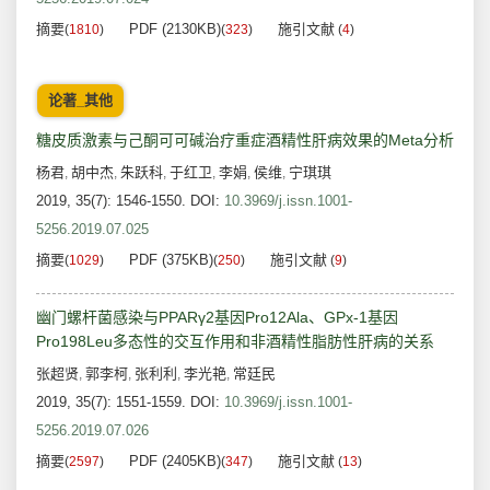
摘要
PDF (2130KB)
施引文献
(
1810
)
(
323
)
(
4
)
论著_其他
糖皮质激素与己酮可可碱治疗重症酒精性肝病效果的Meta分析
杨君
胡中杰
朱跃科
于红卫
李娟
侯维
宁琪琪
,
,
,
,
,
,
2019, 35(7): 1546-1550.
DOI:
10.3969/j.issn.1001-
5256.2019.07.025
摘要
PDF (375KB)
施引文献
(
1029
)
(
250
)
(
9
)
幽门螺杆菌感染与PPARγ2基因Pro12Ala、GPx-1基因
Pro198Leu多态性的交互作用和非酒精性脂肪性肝病的关系
张超贤
郭李柯
张利利
李光艳
常廷民
,
,
,
,
2019, 35(7): 1551-1559.
DOI:
10.3969/j.issn.1001-
5256.2019.07.026
摘要
PDF (2405KB)
施引文献
(
2597
)
(
347
)
(
13
)