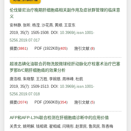
伦伐替尼治疗晚期肝细胞癌相关副作用及症状群管理的临床意
义
安林静
张昕
杨滢
沙花燕
黄顺
王亚东
,
,
,
,
,
2019, 35(7): 1505-1508.
DOI:
10.3969/j.issn.1001-
5256.2019.07.017
摘要
PDF (1922KB)
施引文献
(
3861
)
(
405
)
(
8
)
超液态碘化油联合药物洗脱微球经肝动脉化疗栓塞术治疗巴塞
罗那B/C期肝细胞癌的效果分析
唐浩桓
朱晓黎
王万胜
李婉慈
周林峰
杜航
,
,
,
,
,
2019, 35(7): 1509-1513.
DOI:
10.3969/j.issn.1001-
5256.2019.07.018
摘要
PDF (2060KB)
施引文献
(
2074
)
(
354
)
(
5
)
AFP和AFP-L3%联合检测在肝细胞癌诊断中的应用价值
关贵文
姚明解
钱相君
翟相威
闫晓彤
赵景民
鲁凤民
陈香梅
,
,
,
,
,
,
,