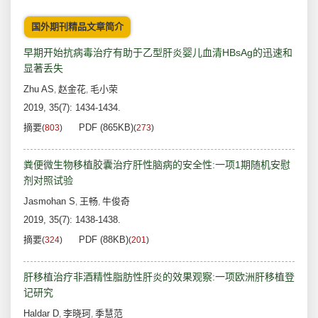
国外期刊精品文章简介
早期开始抗病毒治疗有助于乙型肝炎婴儿血清HBsAg的迅速和
显著丢失
Zhu AS
赵金花
毛小荣
,
,
2019, 35(7): 1434-1434.
摘要
PDF (865KB)
(
803
)
(
273
)
粪便微生物移植胶囊治疗肝性脑病的安全性:一项1期随机安慰
剂对照试验
Jasmohan S
王畅
牛俊奇
,
,
2019, 35(7): 1438-1438.
摘要
PDF (88KB)
(
324
)
(
201
)
肝移植治疗非酒精性脂肪性肝炎的效果观察:一项欧洲肝移植登
记研究
Haldar D
李晓珂
季慧范
,
,