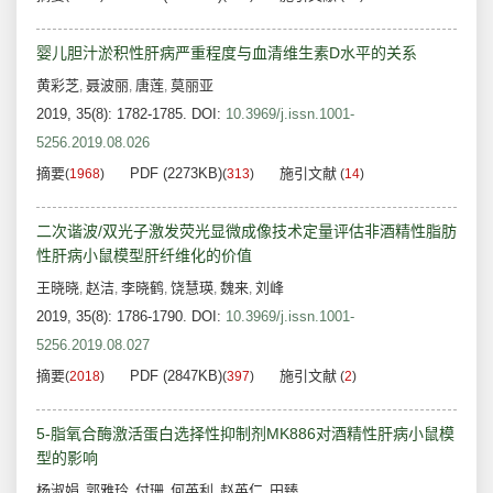
婴儿胆汁淤积性肝病严重程度与血清维生素D水平的关系
黄彩芝
聂波丽
唐莲
莫丽亚
,
,
,
2019, 35(8): 1782-1785.
DOI:
10.3969/j.issn.1001-
5256.2019.08.026
摘要
PDF (2273KB)
施引文献
(
1968
)
(
313
)
(
14
)
二次谐波/双光子激发荧光显微成像技术定量评估非酒精性脂肪
性肝病小鼠模型肝纤维化的价值
王晓晓
赵洁
李晓鹤
饶慧瑛
魏来
刘峰
,
,
,
,
,
2019, 35(8): 1786-1790.
DOI:
10.3969/j.issn.1001-
5256.2019.08.027
摘要
PDF (2847KB)
施引文献
(
2018
)
(
397
)
(
2
)
5-脂氧合酶激活蛋白选择性抑制剂MK886对酒精性肝病小鼠模
型的影响
杨淑娟
郭雅玲
付珊
何英利
赵英仁
田臻
,
,
,
,
,