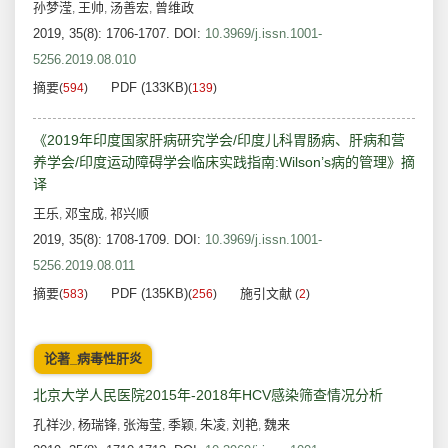
孙梦滢
王帅
汤善宏
曾维政
,
,
,
2019, 35(8): 1706-1707.
DOI:
10.3969/j.issn.1001-
5256.2019.08.010
摘要
PDF (133KB)
(
594
)
(
139
)
《2019年印度国家肝病研究学会/印度儿科胃肠病、肝病和营
养学会/印度运动障碍学会临床实践指南:Wilson’s病的管理》摘
译
王乐
邓宝成
祁兴顺
,
,
2019, 35(8): 1708-1709.
DOI:
10.3969/j.issn.1001-
5256.2019.08.011
摘要
PDF (135KB)
施引文献
(
583
)
(
256
)
(
2
)
论著_病毒性肝炎
北京大学人民医院2015年-2018年HCV感染筛查情况分析
孔祥沙
杨瑞锋
张海莹
季颖
朱凌
刘艳
魏来
,
,
,
,
,
,