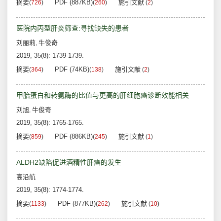
摘要
PDF (887KB)
施引文献
(
726
)
(
260
)
(
2
)
医院内丙型肝炎筛查:寻找缺失的患者
刘丽莉
牛俊奇
,
2019, 35(8): 1739-1739.
摘要
PDF (74KB)
施引文献
(
364
)
(
138
)
(
2
)
甲胎蛋白和转氨酶的比值与更高的肝细胞癌诊断效能相关
刘旭
牛俊奇
,
2019, 35(8): 1765-1765.
摘要
PDF (886KB)
施引文献
(
859
)
(
245
)
(
1
)
ALDH2缺陷促进酒精性肝癌的发生
高沿航
2019, 35(8): 1774-1774.
摘要
PDF (877KB)
施引文献
(
1133
)
(
262
)
(
10
)