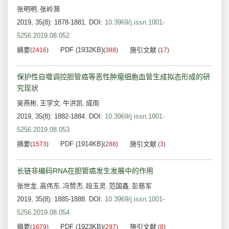
张明明
张岭漪
,
2019, 35(8): 1878-1881.
DOI:
10.3969/j.issn.1001-
5256.2019.08.052
摘要
PDF (1932KB)
施引文献
(
2416
)
(
388
)
(
17
)
保护性自噬调控胆管癌等恶性肿瘤细胞血管生成拟态形成的研
究现状
吴燕彬
王学文
牛洪凯
成雨
,
,
,
2019, 35(8): 1882-1884.
DOI:
10.3969/j.issn.1001-
5256.2019.08.053
摘要
PDF (1914KB)
施引文献
(
1573
)
(
288
)
(
3
)
长链非编码RNA在胆管癌发生发展中的作用
张世龙
高伟东
冯赞杰
段玉灵
范国鑫
彭慈军
,
,
,
,
,
2019, 35(8): 1885-1888.
DOI:
10.3969/j.issn.1001-
5256.2019.08.054
摘要
PDF (1923KB)
施引文献
(
1679
)
(
297
)
(
8
)