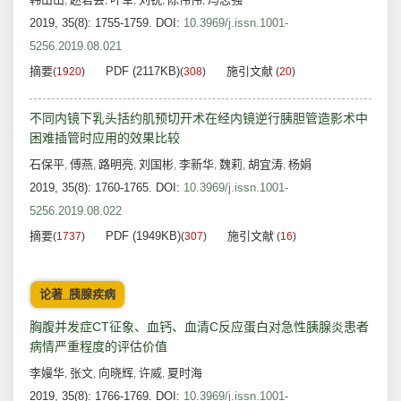
,
,
,
,
,
2019, 35(8): 1755-1759.
DOI:
10.3969/j.issn.1001-
5256.2019.08.021
摘要
PDF (2117KB)
施引文献
(
1920
)
(
308
)
(
20
)
不同内镜下乳头括约肌预切开术在经内镜逆行胰胆管造影术中
困难插管时应用的效果比较
石保平
傅燕
路明亮
刘国彬
李新华
魏莉
胡宜涛
杨娟
,
,
,
,
,
,
,
2019, 35(8): 1760-1765.
DOI:
10.3969/j.issn.1001-
5256.2019.08.022
摘要
PDF (1949KB)
施引文献
(
1737
)
(
307
)
(
16
)
论著_胰腺疾病
胸腹并发症CT征象、血钙、血清C反应蛋白对急性胰腺炎患者
病情严重程度的评估价值
李嫚华
张文
向晓辉
许威
夏时海
,
,
,
,
2019, 35(8): 1766-1769.
DOI:
10.3969/j.issn.1001-