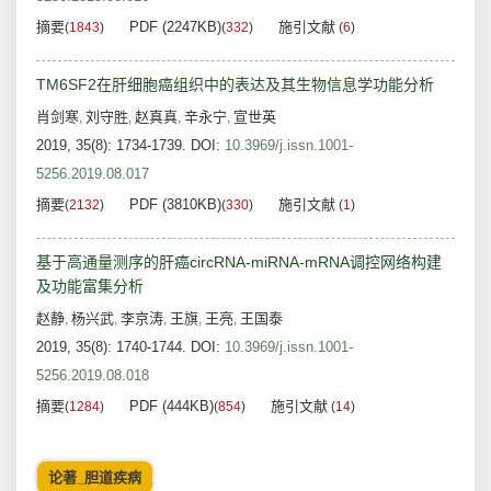
摘要
PDF (2247KB)
施引文献
(
1843
)
(
332
)
(
6
)
TM6SF2在肝细胞癌组织中的表达及其生物信息学功能分析
肖剑寒
刘守胜
赵真真
辛永宁
宣世英
,
,
,
,
2019, 35(8): 1734-1739.
DOI:
10.3969/j.issn.1001-
5256.2019.08.017
摘要
PDF (3810KB)
施引文献
(
2132
)
(
330
)
(
1
)
基于高通量测序的肝癌circRNA-miRNA-mRNA调控网络构建
及功能富集分析
赵静
杨兴武
李京涛
王旗
王亮
王国泰
,
,
,
,
,
2019, 35(8): 1740-1744.
DOI:
10.3969/j.issn.1001-
5256.2019.08.018
摘要
PDF (444KB)
施引文献
(
1284
)
(
854
)
(
14
)
论著_胆道疾病