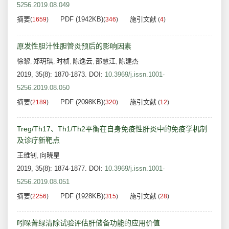
5256.2019.08.049
摘要
PDF (1942KB)
施引文献
(
1659
)
(
346
)
(
4
)
原发性胆汁性胆管炎预后的影响因素
徐黎
郑玥琪
时桢
陈逸云
邵慧江
陈建杰
,
,
,
,
,
2019, 35(8): 1870-1873.
DOI:
10.3969/j.issn.1001-
5256.2019.08.050
摘要
PDF (2098KB)
施引文献
(
2189
)
(
320
)
(
12
)
Treg/Th17、Th1/Th2平衡在自身免疫性肝炎中的免疫学机制
及诊疗新靶点
王维钊
向晓星
,
2019, 35(8): 1874-1877.
DOI:
10.3969/j.issn.1001-
5256.2019.08.051
摘要
PDF (1928KB)
施引文献
(
2256
)
(
315
)
(
28
)
吲哚菁绿清除试验评估肝储备功能的应用价值