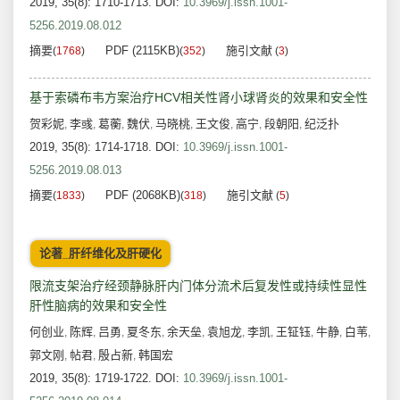
2019, 35(8): 1710-1713.
DOI:
10.3969/j.issn.1001-
5256.2019.08.012
摘要
PDF (2115KB)
施引文献
(
1768
)
(
352
)
(
3
)
基于索磷布韦方案治疗HCV相关性肾小球肾炎的效果和安全性
贺彩妮
李彧
葛蘅
魏伏
马晓桃
王文俊
高宁
段朝阳
纪泛扑
,
,
,
,
,
,
,
,
2019, 35(8): 1714-1718.
DOI:
10.3969/j.issn.1001-
5256.2019.08.013
摘要
PDF (2068KB)
施引文献
(
1833
)
(
318
)
(
5
)
论著_肝纤维化及肝硬化
限流支架治疗经颈静脉肝内门体分流术后复发性或持续性显性
肝性脑病的效果和安全性
何创业
陈辉
吕勇
夏冬东
余天垒
袁旭龙
李凯
王钲钰
牛静
白苇
,
,
,
,
,
,
,
,
,
,
郭文刚
帖君
殷占新
韩国宏
,
,
,
2019, 35(8): 1719-1722.
DOI:
10.3969/j.issn.1001-