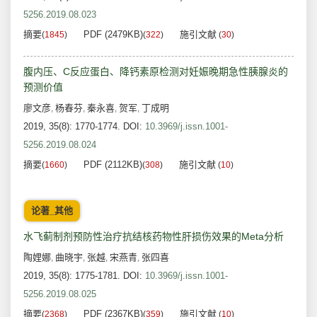
5256.2019.08.023
摘要
PDF (2479KB)
施引文献
(
1845
)
(
322
)
(
30
)
腹内压、C反应蛋白、降钙素原检测对妊娠晚期急性胰腺炎的
预测价值
廖文彦
杨春芬
秦永喜
贺军
丁成明
,
,
,
,
2019, 35(8): 1770-1774.
DOI:
10.3969/j.issn.1001-
5256.2019.08.024
摘要
PDF (2112KB)
施引文献
(
1660
)
(
308
)
(
10
)
论著_其他
水飞蓟制剂预防性治疗抗结核药物性肝损伤效果的Meta分析
陶娌娜
曲晓宇
张越
宋燕青
张四喜
,
,
,
,
2019, 35(8): 1775-1781.
DOI:
10.3969/j.issn.1001-
5256.2019.08.025
摘要
PDF (2367KB)
施引文献
(
2368
)
(
359
)
(
10
)