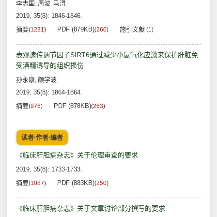
李志国
周波
马浔
,
,
2019, 35(8): 1846-1846.
摘要
PDF (879KB)
施引文献
(
1231
)
(
260
)
(
1
)
表观遗传调节因子SIRT6通过减少小鼠氧化应激来保护肝脏免
受酒精诱导的组织损伤
孙永康
颜学波
,
2019, 35(8): 1864-1864.
摘要
PDF (878KB)
(
976
)
(
263
)
读者·作者·编者
《临床肝胆病杂志》关于伦理审查的要求
2019, 35(8): 1733-1733.
摘要
PDF (883KB)
(
1087
)
(
250
)
《临床肝胆病杂志》关于文章讨论部分撰写的要求