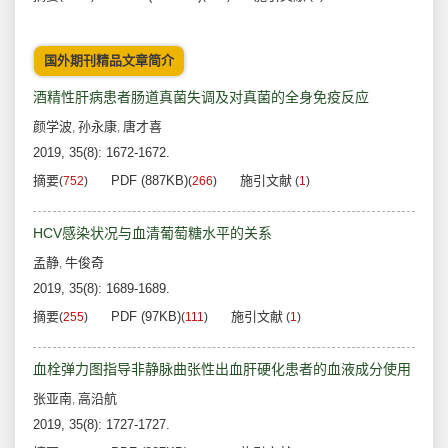
国外期刊精品文章简介
酒精性肝病患者肠道真菌失调及对真菌的全身免疫反应
颜学波
孙永康
唐才喜
,
,
2019, 35(8): 1672-1672.
摘要
PDF (887KB)
施引文献
(
752
)
(
266
)
(
1
)
HCV感染状况与血清葡萄糖水平的关系
孟静
牛俊奇
,
2019, 35(8): 1689-1689.
摘要
PDF (97KB)
施引文献
(
255
)
(
111
)
(
1
)
血栓弹力图指导非静脉曲张性出血肝硬化患者的血液成分使用
张亚南
高沿航
,
2019, 35(8): 1727-1727.