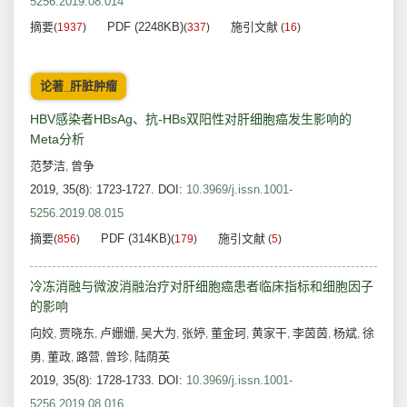
5256.2019.08.014
摘要
PDF (2248KB)
施引文献
(
1937
)
(
337
)
(
16
)
论著_肝脏肿瘤
HBV感染者HBsAg、抗-HBs双阳性对肝细胞癌发生影响的
Meta分析
范梦洁
曾争
,
2019, 35(8): 1723-1727.
DOI:
10.3969/j.issn.1001-
5256.2019.08.015
摘要
PDF (314KB)
施引文献
(
856
)
(
179
)
(
5
)
冷冻消融与微波消融治疗对肝细胞癌患者临床指标和细胞因子
的影响
向姣
贾晓东
卢姗姗
吴大为
张婷
董金珂
黄家干
李茵茵
杨斌
徐
,
,
,
,
,
,
,
,
,
勇
董政
路营
曾珍
陆荫英
,
,
,
,
2019, 35(8): 1728-1733.
DOI:
10.3969/j.issn.1001-
5256.2019.08.016