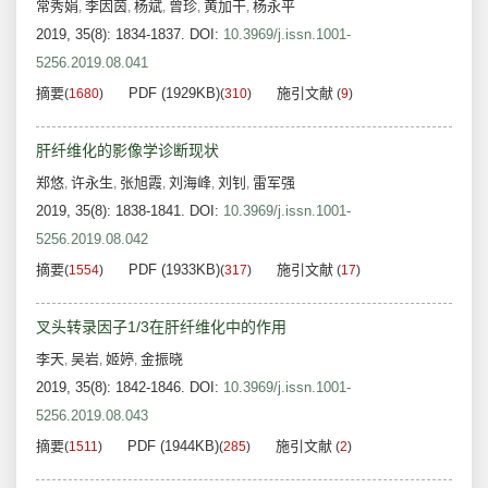
常秀娟
李因茵
杨斌
曾珍
黄加干
杨永平
,
,
,
,
,
2019, 35(8): 1834-1837.
DOI:
10.3969/j.issn.1001-
5256.2019.08.041
摘要
PDF (1929KB)
施引文献
(
1680
)
(
310
)
(
9
)
肝纤维化的影像学诊断现状
郑悠
许永生
张旭霞
刘海峰
刘钊
雷军强
,
,
,
,
,
2019, 35(8): 1838-1841.
DOI:
10.3969/j.issn.1001-
5256.2019.08.042
摘要
PDF (1933KB)
施引文献
(
1554
)
(
317
)
(
17
)
叉头转录因子1/3在肝纤维化中的作用
李天
吴岩
姬婷
金振晓
,
,
,
2019, 35(8): 1842-1846.
DOI:
10.3969/j.issn.1001-
5256.2019.08.043
摘要
PDF (1944KB)
施引文献
(
1511
)
(
285
)
(
2
)