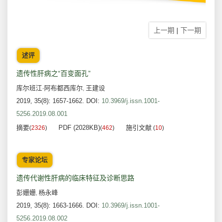
上一期
|
下一期
述评
遗传性肝病之“百变面孔”
库尔班江·阿布都西库尔
王建设
,
2019, 35(8): 1657-1662.
DOI:
10.3969/j.issn.1001-
5256.2019.08.001
摘要
PDF (2028KB)
施引文献
(
2326
)
(
462
)
(
10
)
专家论坛
遗传代谢性肝病的临床特征及诊断思路
彭姗姗
杨永峰
,
2019, 35(8): 1663-1666.
DOI:
10.3969/j.issn.1001-
5256.2019.08.002