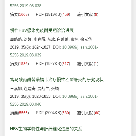
5256.2019.08.038
摘要
PDF (1919KB)
施引文献
(
1609
)
(
459
)
(
8
)
慢性HBV感染免疫耐受期诊治进展
周路路
刘娜
李春霞
东冰
白萧萧
张楠
徐光华
,
,
,
,
,
,
2019, 35(8): 1824-1827.
DOI:
10.3969/j.issn.1001-
5256.2019.08.039
摘要
PDF (1927KB)
施引文献
(
1536
)
(
317
)
(
1
)
富马酸丙酚替诺福韦治疗慢性乙型肝炎的研究现状
王素娜
连建奇
贾战生
张颖
,
,
,
2019, 35(8): 1828-1833.
DOI:
10.3969/j.issn.1001-
5256.2019.08.040
摘要
PDF (2004KB)
施引文献
(
5555
)
(
680
)
(
60
)
HBV生物学特性与肝纤维化进展的关系