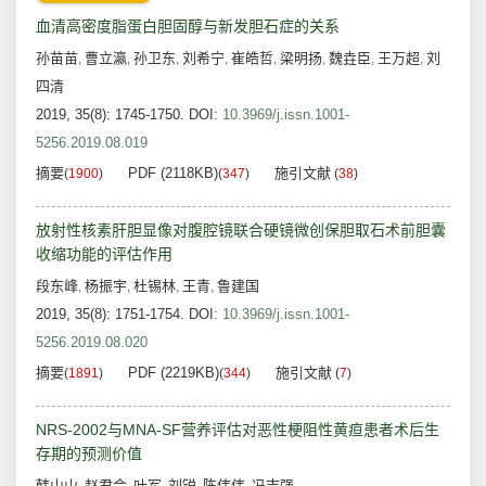
血清高密度脂蛋白胆固醇与新发胆石症的关系
孙苗苗
曹立瀛
孙卫东
刘希宁
崔皓哲
梁明扬
魏垚臣
王万超
刘
,
,
,
,
,
,
,
,
四清
2019, 35(8): 1745-1750.
DOI:
10.3969/j.issn.1001-
5256.2019.08.019
摘要
PDF (2118KB)
施引文献
(
1900
)
(
347
)
(
38
)
放射性核素肝胆显像对腹腔镜联合硬镜微创保胆取石术前胆囊
收缩功能的评估作用
段东峰
杨振宇
杜锡林
王青
鲁建国
,
,
,
,
2019, 35(8): 1751-1754.
DOI:
10.3969/j.issn.1001-
5256.2019.08.020
摘要
PDF (2219KB)
施引文献
(
1891
)
(
344
)
(
7
)
NRS-2002与MNA-SF营养评估对恶性梗阻性黄疸患者术后生
存期的预测价值
韩山山
赵君会
叶军
刘锐
陈伟伟
冯志强