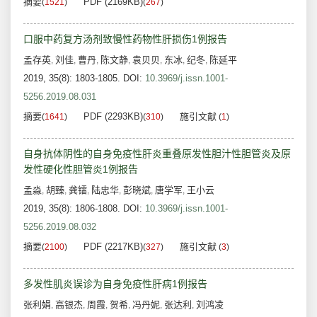
摘要
PDF (2169KB)
(
1521
)
(
267
)
口服中药复方汤剂致慢性药物性肝损伤1例报告
孟存英
刘佳
曹丹
陈文静
袁贝贝
东冰
纪冬
陈延平
,
,
,
,
,
,
,
2019, 35(8): 1803-1805.
DOI:
10.3969/j.issn.1001-
5256.2019.08.031
摘要
PDF (2293KB)
施引文献
(
1641
)
(
310
)
(
1
)
自身抗体阴性的自身免疫性肝炎重叠原发性胆汁性胆管炎及原
发性硬化性胆管炎1例报告
孟淼
胡臻
龚镭
陆忠华
彭晓斌
唐学军
王小云
,
,
,
,
,
,
2019, 35(8): 1806-1808.
DOI:
10.3969/j.issn.1001-
5256.2019.08.032
摘要
PDF (2217KB)
施引文献
(
2100
)
(
327
)
(
3
)
多发性肌炎误诊为自身免疫性肝病1例报告
张利娟
高银杰
周霞
贺希
冯丹妮
张达利
刘鸿凌
,
,
,
,
,
,