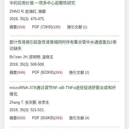
中的应用价值:一项多中心前瞻性研究
ZHAO R
赵瑞红
施毓
,
,
2019, 35(3): 475-475.
摘要
PDF (72KB)
施引文献
(
316
)
(
195
)
(
1
)
胆汁性肾病引起急性肾衰竭同时伴有集合管中水通道蛋白2表
达缺失
Brsen JH
邵玥明
温晓玉
,
,
2019, 35(3): 508-508.
摘要
PDF (922KB)
施引文献
(
936
)
(
293
)
(
2
)
microRNA-378通过调节NF-κB-TNFα途径促进肝脏炎症和纤
维化
Zhang T
张天鹏
宋贵生
,
,
2019, 35(3): 521-521.
摘要
PDF (916KB)
施引文献
(
920
)
(
293
)
(
4
)