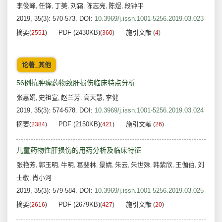
李俊峰
任锋
丁美
刘霜
陈志亮
陈煜
段钟平
,
,
,
,
,
,
2019, 35(3): 570-573.
DOI:
10.3969/j.issn.1001-5256.2019.03.023
摘要
PDF (2430KB)
施引文献
(
2551
)
(
360
)
(
4
)
论著_其他
56例抗肿瘤药物致肝损伤临床特点分析
张惠娟
史祖宣
赵兰芳
高天慧
李健
,
,
,
,
2019, 35(3): 574-578.
DOI:
10.3969/j.issn.1001-5256.2019.03.024
摘要
PDF (2150KB)
施引文献
(
2384
)
(
421
)
(
26
)
儿童药物性肝损伤的用药分析及临床特征
张艳芳
郭玉明
牛明
葛斐林
景婧
朱云
朱世殊
韩紫欣
王伽伯
刘
,
,
,
,
,
,
,
,
,
士敬
肖小河
,
2019, 35(3): 579-584.
DOI:
10.3969/j.issn.1001-5256.2019.03.025
摘要
PDF (2679KB)
施引文献
(
2616
)
(
427
)
(
20
)