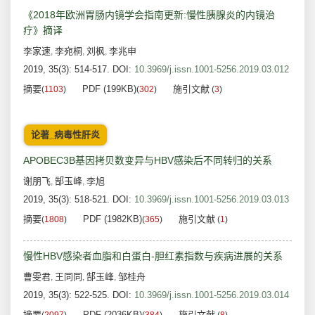
《2018年欧洲胃肠内镜学会指南更新:慢性胰腺炎的内镜治
疗》摘译
李家速
李宛桐
刘枫
李兆申
,
,
,
2019, 35(3): 514-517.
DOI:
10.3969/j.issn.1001-5256.2019.03.012
摘要
PDF (199KB)
施引文献
(
1103
)
(
302
)
(
3
)
论著_病毒性肝炎
APOBEC3B基因拷贝数变异与HBV感染后不同转归的关系
谢朋飞
郜玉峰
李旭
,
,
2019, 35(3): 518-521.
DOI:
10.3969/j.issn.1001-5256.2019.03.013
摘要
PDF (1982KB)
施引文献
(
1808
)
(
365
)
(
1
)
慢性HBV感染者血脂和白蛋白-胆红素指数与疾病进展的关系
曹雯君
王同同
郜玉峰
邹桂舟
,
,
,
2019, 35(3): 522-525.
DOI:
10.3969/j.issn.1001-5256.2019.03.014
摘要
PDF (2036KB)
施引文献