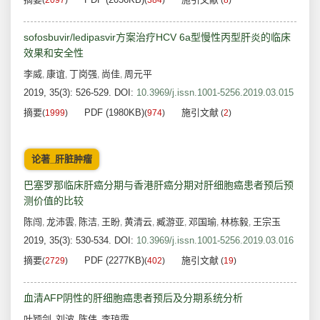
(
2097
)
(
384
)
(
8
)
sofosbuvir/ledipasvir方案治疗HCV 6a型慢性丙型肝炎的临床
效果和安全性
李威
康谊
丁岗强
尚佳
周元平
,
,
,
,
2019, 35(3): 526-529.
DOI:
10.3969/j.issn.1001-5256.2019.03.015
摘要
PDF (1980KB)
施引文献
(
1999
)
(
974
)
(
2
)
论著_肝脏肿瘤
巴塞罗那临床肝癌分期与香港肝癌分期对肝细胞癌患者预后预
测价值的比较
陈闯
龙沛雲
陈洁
王盼
黄清云
臧游亚
邓国瑜
林栋毅
王宗玉
,
,
,
,
,
,
,
,
2019, 35(3): 530-534.
DOI:
10.3969/j.issn.1001-5256.2019.03.016
摘要
PDF (2277KB)
施引文献
(
2729
)
(
402
)
(
19
)
血清AFP阴性的肝细胞癌患者预后及分期系统分析
叶颖剑
刘波
陈伟
李琼霞
,
,
,