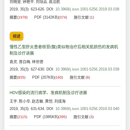
刘晓雯
钟艳平
刘培焱
高沿航
,
,
,
2019, 35(3): 623-626.
DOI:
10.3969/j.issn.1001-5256.2019.03.038
摘要
PDF (3142KB)
施引文献
(
1978
)
(
374
)
(
1
)
综述
慢性乙型肝炎患者核苷(酸)类似物治疗后相关肌损伤的发病机
制及诊疗进展
袁灵
曾白梅
林世德
,
,
2019, 35(3): 627-630.
DOI:
10.3969/j.issn.1001-5256.2019.03.039
摘要
PDF (207KB)
施引文献
(
835
)
(
160
)
(
8
)
HDV感染的流行病学、发病机制及诊疗进展
王宇
陈小华
赵志敏
黄恺
刘成海
,
,
,
,
2019, 35(3): 631-634.
DOI:
10.3969/j.issn.1001-5256.2019.03.040
摘要
PDF (1985KB)
施引文献
(
2115
)
(
395
)
(
3
)