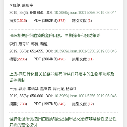
李红艳
唐彤宇
,
2019, 35(3): 648-650.
DOI:
10.3969/j.issn.1001-5256.2019.03.044
摘要
PDF (1962KB)
施引文献
(
1515
)
(
372
)
(
1
)
HBV相关肝细胞癌的危险因素、早期筛查和预防策略
李汨
聂青和
韩曼
鞠迪
,
,
,
2019, 35(3): 651-655.
DOI:
10.3969/j.issn.1001-5256.2019.03.045
摘要
PDF (2004KB)
施引文献
(
2235
)
(
490
)
(
11
)
上皮-间质转化相关长链非编码RNA在肝癌中的生物学功能及
调控机制
王元
郭涛
李靖华
赵继森
周元龙
杨季红
,
,
,
,
,
2019, 35(3): 656-660.
DOI:
10.3969/j.issn.1001-5256.2019.03.046
摘要
PDF (1997KB)
施引文献
(
1733
)
(
340
)
(
12
)
健脾化湿法调控肝脏脂质输出基因甲基化治疗非酒精性脂肪性
肝病的理论探讨