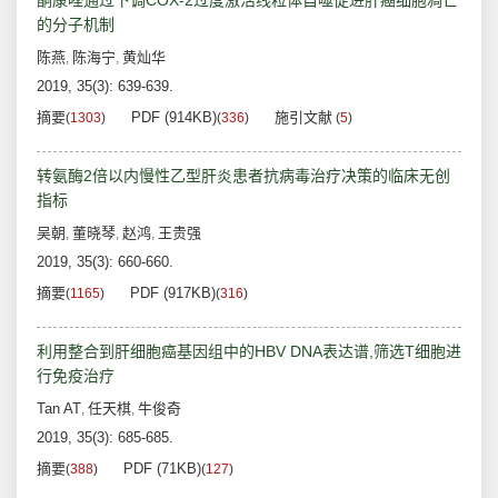
酮康唑通过下调COX-2过度激活线粒体自噬促进肝癌细胞凋亡
的分子机制
陈燕
陈海宁
黄灿华
,
,
2019, 35(3): 639-639.
摘要
PDF (914KB)
施引文献
(
1303
)
(
336
)
(
5
)
转氨酶2倍以内慢性乙型肝炎患者抗病毒治疗决策的临床无创
指标
吴朝
董晓琴
赵鸿
王贵强
,
,
,
2019, 35(3): 660-660.
摘要
PDF (917KB)
(
1165
)
(
316
)
利用整合到肝细胞癌基因组中的HBV DNA表达谱,筛选T细胞进
行免疫治疗
Tan AT
任天棋
牛俊奇
,
,
2019, 35(3): 685-685.
摘要
PDF (71KB)
(
388
)
(
127
)