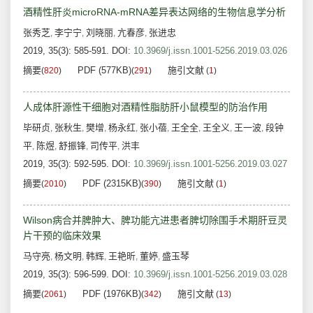
酒精性肝炎microRNA-mRNA差异表达网络的生物信息学分析
张秀芝
李宁宁
刘晓丽
亢春彦
张进忠
,
,
,
,
2019, 35(3): 585-591.
DOI:
10.3969/j.issn.1001-5256.2019.03.026
摘要
PDF (577KB)
施引文献
(
820
)
(
291
)
(
1
)
人成体肝源性干细胞对酒精性脂肪肝小鼠模型的防治作用
毕研贞
张秋生
樊增
杨永红
张小蓓
王全全
王全义
王一波
段钟
,
,
,
,
,
,
,
,
平
陈煜
舒振锋
司传平
洪丰
,
,
,
,
2019, 35(3): 592-595.
DOI:
10.3969/j.issn.1001-5256.2019.03.027
摘要
PDF (2315KB)
施引文献
(
2010
)
(
390
)
(
1
)
Wilson病合并脾肿大、脾功能亢进患者脾切除围手术期肝豆灵
片干预的临床效果
马守亮
杨文明
韩辉
王艳昕
董婷
盛玉琴
,
,
,
,
,
2019, 35(3): 596-599.
DOI:
10.3969/j.issn.1001-5256.2019.03.028
摘要
PDF (1976KB)
施引文献
(
2061
)
(
342
)
(
13
)