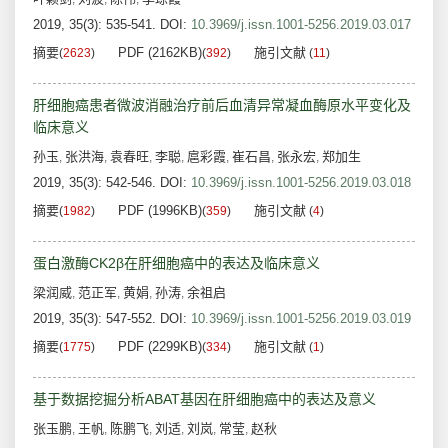
2019, 35(3): 535-541.
DOI:
10.3969/j.issn.1001-5256.2019.03.017
摘要
PDF (2162KB)
施引文献
(
2623
)
(
392
)
(
11
)
肝细胞癌患者微波消融治疗前后血清异常凝血酶原水平变化及
临床意义
孙玉
张洪海
袁春旺
李聪
扈彩霞
崔石昌
张永宏
郑加生
,
,
,
,
,
,
,
2019, 35(3): 542-546.
DOI:
10.3969/j.issn.1001-5256.2019.03.018
摘要
PDF (1996KB)
施引文献
(
1982
)
(
359
)
(
4
)
蛋白激酶CK2β在肝细胞癌中的表达及临床意义
梁润威
范正军
黄娟
孙涛
余祖启
,
,
,
,
2019, 35(3): 547-552.
DOI:
10.3969/j.issn.1001-5256.2019.03.019
摘要
PDF (2299KB)
施引文献
(
1775
)
(
334
)
(
1
)
基于数据挖掘分析ABAT基因在肝细胞癌中的表达及意义
张玉鹏
王帆
陈鹏飞
刘适
刘岚
常莹
赵秋
,
,
,
,
,
,