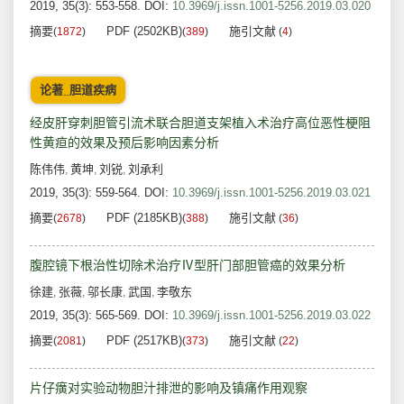
2019, 35(3): 553-558.
DOI:
10.3969/j.issn.1001-5256.2019.03.020
摘要
PDF (2502KB)
施引文献
(
1872
)
(
389
)
(
4
)
论著_胆道疾病
经皮肝穿刺胆管引流术联合胆道支架植入术治疗高位恶性梗阻
性黄疸的效果及预后影响因素分析
陈伟伟
黄坤
刘锐
刘承利
,
,
,
2019, 35(3): 559-564.
DOI:
10.3969/j.issn.1001-5256.2019.03.021
摘要
PDF (2185KB)
施引文献
(
2678
)
(
388
)
(
36
)
腹腔镜下根治性切除术治疗Ⅳ型肝门部胆管癌的效果分析
徐建
张薇
邬长康
武国
李敬东
,
,
,
,
2019, 35(3): 565-569.
DOI:
10.3969/j.issn.1001-5256.2019.03.022
摘要
PDF (2517KB)
施引文献
(
2081
)
(
373
)
(
22
)
片仔癀对实验动物胆汁排泄的影响及镇痛作用观察