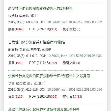
原发性肝血管肉瘤脾转移破裂出血1例报告
朱锡勋
李志伟
郑宇
,
,
2019, 35(3): 608-610.
DOI:
10.3969/j.issn.1001-5256.2019.03.032
摘要
PDF (2397KB)
施引文献
(
1662
)
(
361
)
(
5
)
自发性门体分流合并肝性脑病1例报告
胡文艳
饶春燕
刘华宝
王雅楠
,
,
,
2019, 35(3): 611-612.
DOI:
10.3969/j.issn.1001-5256.2019.03.033
摘要
PDF (2117KB)
施引文献
(
1949
)
(
372
)
(
4
)
侵袭性肺炎克雷伯菌肝脓肿综合征2例报告并文献复习
李晶
赵杰敏
唐沂迁
赵昕
,
,
,
2019, 35(3): 613-616.
DOI:
10.3969/j.issn.1001-5256.2019.03.034
摘要
PDF (2192KB)
施引文献
(
2130
)
(
396
)
(
13
)
草绿色链球菌引起肝脓肿致急性肾衰竭1例报告