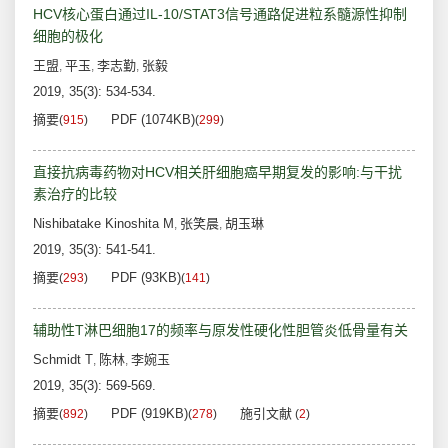
HCV核心蛋白通过IL-10/STAT3信号通路促进粒系髓源性抑制
细胞的极化
王盟
平玉
李志勤
张毅
,
,
,
2019, 35(3): 534-534.
摘要
PDF (1074KB)
(
915
)
(
299
)
直接抗病毒药物对HCV相关肝细胞癌早期复发的影响:与干扰
素治疗的比较
Nishibatake Kinoshita M
张笑晨
胡玉琳
,
,
2019, 35(3): 541-541.
摘要
PDF (93KB)
(
293
)
(
141
)
辅助性T淋巴细胞17的频率与原发性硬化性胆管炎低骨量有关
Schmidt T
陈林
李婉玉
,
,
2019, 35(3): 569-569.
摘要
PDF (919KB)
施引文献
(
892
)
(
278
)
(
2
)