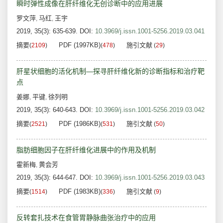
瞬时弹性成像在肝纤维化无创诊断中的应用进展
罗文萍
马红
王宇
,
,
2019, 35(3): 635-639.
DOI:
10.3969/j.issn.1001-5256.2019.03.041
摘要
PDF (1997KB)
施引文献
(
2109
)
(
478
)
(
29
)
肝星状细胞的活化机制—探寻肝纤维化新的诊断指标和治疗靶
点
姜娜
平键
徐列明
,
,
2019, 35(3): 640-643.
DOI:
10.3969/j.issn.1001-5256.2019.03.042
摘要
PDF (1986KB)
施引文献
(
2521
)
(
531
)
(
50
)
脂肪细胞因子在肝纤维化进展中的作用及机制
霍新梅
黄会芳
,
2019, 35(3): 644-647.
DOI:
10.3969/j.issn.1001-5256.2019.03.043
摘要
PDF (1983KB)
施引文献
(
1514
)
(
336
)
(
9
)
反转套扎技术在食管胃静脉曲张治疗中的应用