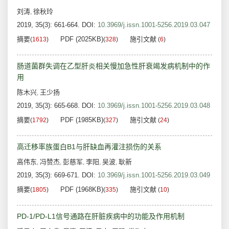
刘涛
徐秋玲
,
2019, 35(3): 661-664.
DOI:
10.3969/j.issn.1001-5256.2019.03.047
摘要
PDF (2025KB)
施引文献
(
1613
)
(
328
)
(
6
)
肠道菌群失调在乙型肝炎相关慢加急性肝衰竭发病机制中的作
用
陈木兴
王少扬
,
2019, 35(3): 665-668.
DOI:
10.3969/j.issn.1001-5256.2019.03.048
摘要
PDF (1985KB)
施引文献
(
1792
)
(
327
)
(
24
)
高迁移率族蛋白B1与肝缺血再灌注损伤的关系
高伟东
冯赞杰
彭慈军
李阳
吴波
耿新
,
,
,
,
,
2019, 35(3): 669-671.
DOI:
10.3969/j.issn.1001-5256.2019.03.049
摘要
PDF (1968KB)
施引文献
(
1805
)
(
335
)
(
10
)
PD-1/PD-L1信号通路在肝脏疾病中的功能及作用机制