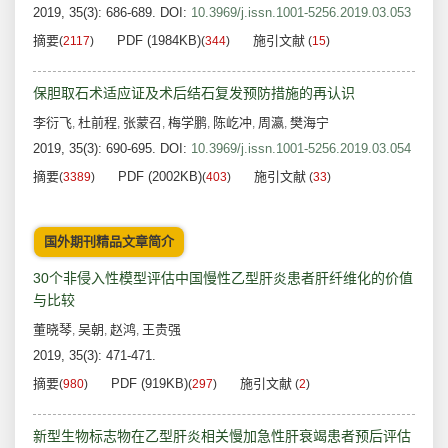
2019, 35(3): 686-689.
DOI:
10.3969/j.issn.1001-5256.2019.03.053
摘要
PDF (1984KB)
施引文献
(
2117
)
(
344
)
(
15
)
保胆取石术适应证及术后结石复发预防措施的再认识
李衍飞
杜前程
张蒙召
梅学鹏
陈屹冲
周瀛
樊海宁
,
,
,
,
,
,
2019, 35(3): 690-695.
DOI:
10.3969/j.issn.1001-5256.2019.03.054
摘要
PDF (2002KB)
施引文献
(
3389
)
(
403
)
(
33
)
国外期刊精品文章简介
30个非侵入性模型评估中国慢性乙型肝炎患者肝纤维化的价值
与比较
董晓琴
吴朝
赵鸿
王贵强
,
,
,
2019, 35(3): 471-471.
摘要
PDF (919KB)
施引文献
(
980
)
(
297
)
(
2
)
新型生物标志物在乙型肝炎相关慢加急性肝衰竭患者预后评估