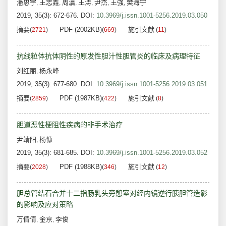
潘思宇
王志鑫
周灜
王涛
尹杰
王强
樊海宁
,
,
,
,
,
,
2019, 35(3): 672-676.
DOI:
10.3969/j.issn.1001-5256.2019.03.050
摘要
PDF (2002KB)
施引文献
(
2721
)
(
669
)
(
11
)
抗线粒体抗体阴性的原发性胆汁性胆管炎的临床及病理特征
刘红丽
杨永峰
,
2019, 35(3): 677-680.
DOI:
10.3969/j.issn.1001-5256.2019.03.051
摘要
PDF (1987KB)
施引文献
(
2859
)
(
422
)
(
8
)
胆道恶性梗阻性疾病的非手术治疗
尹靖阳
杨慷
,
2019, 35(3): 681-685.
DOI:
10.3969/j.issn.1001-5256.2019.03.052
摘要
PDF (1988KB)
施引文献
(
2028
)
(
346
)
(
12
)
胆总管结石合并十二指肠乳头旁憩室对经内镜逆行胰胆管造影
的影响及应对策略
万倩倩
金京
李俊
,
,