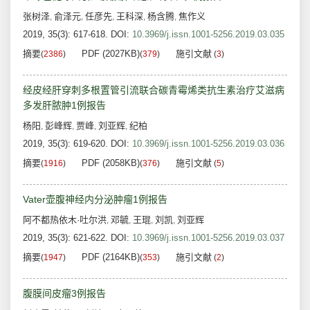
张树泽
俞泽元
任彦先
王科深
杨含腾
焦作义
,
,
,
,
,
2019, 35(3): 617-618.
DOI:
10.3969/j.issn.1001-5256.2019.03.035
摘要
PDF (2027KB)
施引文献
(
2386
)
(
379
)
(
3
)
经皮经肝穿刺多根置管引流联合碳青霉烯类抗生素治疗艾滋病
多发肝脓肿1例报告
杨阳
彭峰辉
贾峰
刘亚辉
纪柏
,
,
,
,
2019, 35(3): 619-620.
DOI:
10.3969/j.issn.1001-5256.2019.03.036
摘要
PDF (2058KB)
施引文献
(
1916
)
(
376
)
(
5
)
Vater壶腹神经内分泌肿瘤1例报告
阿不都热依木·吐尔洪
邓毓
王琨
刘凯
刘亚辉
,
,
,
,
2019, 35(3): 621-622.
DOI:
10.3969/j.issn.1001-5256.2019.03.037
摘要
PDF (2164KB)
施引文献
(
1947
)
(
353
)
(
2
)
腹膜间皮瘤3例报告