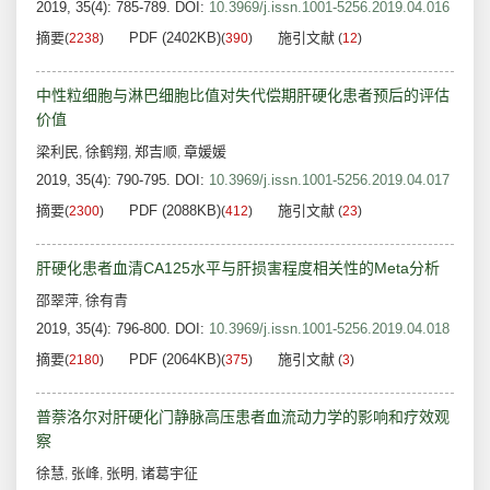
2019, 35(4): 785-789.
DOI:
10.3969/j.issn.1001-5256.2019.04.016
摘要
PDF (2402KB)
施引文献
(
2238
)
(
390
)
(
12
)
中性粒细胞与淋巴细胞比值对失代偿期肝硬化患者预后的评估
价值
梁利民
徐鹤翔
郑吉顺
章媛媛
,
,
,
2019, 35(4): 790-795.
DOI:
10.3969/j.issn.1001-5256.2019.04.017
摘要
PDF (2088KB)
施引文献
(
2300
)
(
412
)
(
23
)
肝硬化患者血清CA125水平与肝损害程度相关性的Meta分析
邵翠萍
徐有青
,
2019, 35(4): 796-800.
DOI:
10.3969/j.issn.1001-5256.2019.04.018
摘要
PDF (2064KB)
施引文献
(
2180
)
(
375
)
(
3
)
普萘洛尔对肝硬化门静脉高压患者血流动力学的影响和疗效观
察
徐慧
张峰
张明
诸葛宇征
,
,
,