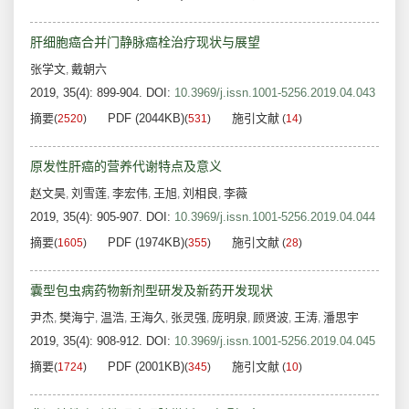
肝细胞癌合并门静脉癌栓治疗现状与展望
张学文
戴朝六
,
2019, 35(4): 899-904.
DOI:
10.3969/j.issn.1001-5256.2019.04.043
摘要
PDF (2044KB)
施引文献
(
2520
)
(
531
)
(
14
)
原发性肝癌的营养代谢特点及意义
赵文昊
刘雪莲
李宏伟
王旭
刘相良
李薇
,
,
,
,
,
2019, 35(4): 905-907.
DOI:
10.3969/j.issn.1001-5256.2019.04.044
摘要
PDF (1974KB)
施引文献
(
1605
)
(
355
)
(
28
)
囊型包虫病药物新剂型研发及新药开发现状
尹杰
樊海宁
温浩
王海久
张灵强
庞明泉
顾贤波
王涛
潘思宇
,
,
,
,
,
,
,
,
2019, 35(4): 908-912.
DOI:
10.3969/j.issn.1001-5256.2019.04.045
摘要
PDF (2001KB)
施引文献
(
1724
)
(
345
)
(
10
)