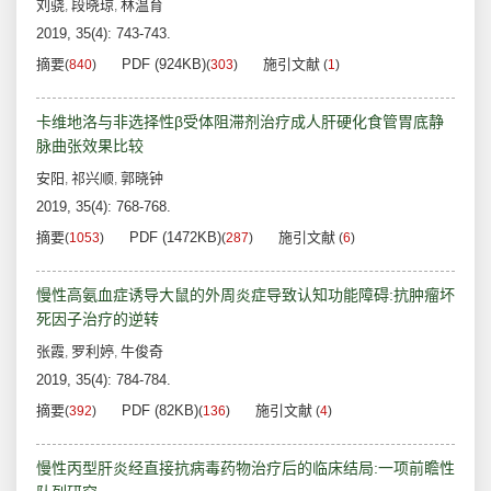
刘骁
段晓琼
林温育
,
,
2019, 35(4): 743-743.
摘要
PDF (924KB)
施引文献
(
840
)
(
303
)
(
1
)
卡维地洛与非选择性β受体阻滞剂治疗成人肝硬化食管胃底静
脉曲张效果比较
安阳
祁兴顺
郭晓钟
,
,
2019, 35(4): 768-768.
摘要
PDF (1472KB)
施引文献
(
1053
)
(
287
)
(
6
)
慢性高氨血症诱导大鼠的外周炎症导致认知功能障碍:抗肿瘤坏
死因子治疗的逆转
张霞
罗利婷
牛俊奇
,
,
2019, 35(4): 784-784.
摘要
PDF (82KB)
施引文献
(
392
)
(
136
)
(
4
)
慢性丙型肝炎经直接抗病毒药物治疗后的临床结局:一项前瞻性