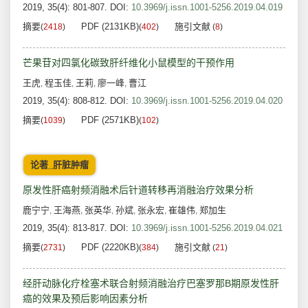
2019, 35(4): 801-807.
DOI:
10.3969/j.issn.1001-5256.2019.04.019
摘要
PDF (2131KB)
施引文献
(
2418
)
(
402
)
(
8
)
芒果苷对四氯化碳致肝纤维化小鼠模型的干预作用
王虎
程玉佳
王莉
廖一峰
曹江
,
,
,
,
2019, 35(4): 808-812.
DOI:
10.3969/j.issn.1001-5256.2019.04.020
摘要
PDF (2571KB)
(
1039
)
(
102
)
论著_肝脏肿瘤
原发性肝癌射频消融术后针道转移再消融治疗效果分析
鹿宁宁
王海燕
张英华
孙斌
张永宏
崔雄伟
郑加生
,
,
,
,
,
,
2019, 35(4): 813-817.
DOI:
10.3969/j.issn.1001-5256.2019.04.021
摘要
PDF (2220KB)
施引文献
(
2731
)
(
384
)
(
21
)
经肝动脉化疗栓塞术联合射频消融治疗巴塞罗那B期原发性肝
癌的效果及预后影响因素分析