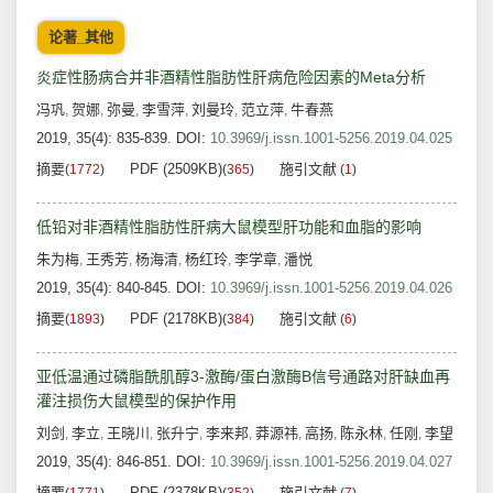
论著_其他
炎症性肠病合并非酒精性脂肪性肝病危险因素的Meta分析
冯巩
贺娜
弥曼
李雪萍
刘曼玲
范立萍
牛春燕
,
,
,
,
,
,
2019, 35(4): 835-839.
DOI:
10.3969/j.issn.1001-5256.2019.04.025
摘要
PDF (2509KB)
施引文献
(
1772
)
(
365
)
(
1
)
低铅对非酒精性脂肪性肝病大鼠模型肝功能和血脂的影响
朱为梅
王秀芳
杨海清
杨红玲
李学章
潘悦
,
,
,
,
,
2019, 35(4): 840-845.
DOI:
10.3969/j.issn.1001-5256.2019.04.026
摘要
PDF (2178KB)
施引文献
(
1893
)
(
384
)
(
6
)
亚低温通过磷脂酰肌醇3-激酶/蛋白激酶B信号通路对肝缺血再
灌注损伤大鼠模型的保护作用
刘剑
李立
王晓川
张升宁
李来邦
莽源祎
高扬
陈永林
任刚
李望
,
,
,
,
,
,
,
,
,
2019, 35(4): 846-851.
DOI:
10.3969/j.issn.1001-5256.2019.04.027
摘要
PDF (2378KB)
施引文献