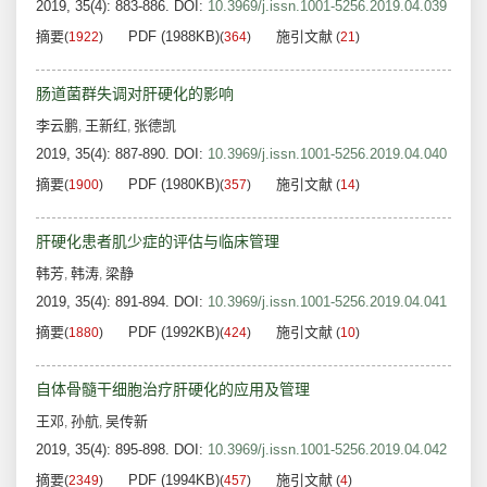
2019, 35(4): 883-886.
DOI:
10.3969/j.issn.1001-5256.2019.04.039
摘要
PDF (1988KB)
施引文献
(
1922
)
(
364
)
(
21
)
肠道菌群失调对肝硬化的影响
李云鹏
王新红
张德凯
,
,
2019, 35(4): 887-890.
DOI:
10.3969/j.issn.1001-5256.2019.04.040
摘要
PDF (1980KB)
施引文献
(
1900
)
(
357
)
(
14
)
肝硬化患者肌少症的评估与临床管理
韩芳
韩涛
梁静
,
,
2019, 35(4): 891-894.
DOI:
10.3969/j.issn.1001-5256.2019.04.041
摘要
PDF (1992KB)
施引文献
(
1880
)
(
424
)
(
10
)
自体骨髓干细胞治疗肝硬化的应用及管理
王邓
孙航
吴传新
,
,
2019, 35(4): 895-898.
DOI:
10.3969/j.issn.1001-5256.2019.04.042
摘要
PDF (1994KB)
施引文献
(
2349
)
(
457
)
(
4
)