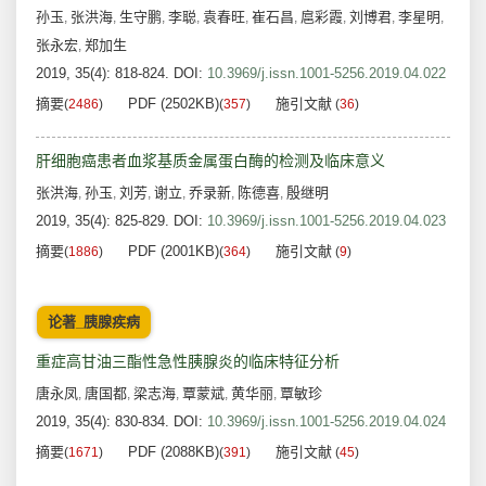
孙玉
张洪海
生守鹏
李聪
袁春旺
崔石昌
扈彩霞
刘博君
李星明
,
,
,
,
,
,
,
,
,
张永宏
郑加生
,
2019, 35(4): 818-824.
DOI:
10.3969/j.issn.1001-5256.2019.04.022
摘要
PDF (2502KB)
施引文献
(
2486
)
(
357
)
(
36
)
肝细胞癌患者血浆基质金属蛋白酶的检测及临床意义
张洪海
孙玉
刘芳
谢立
乔录新
陈德喜
殷继明
,
,
,
,
,
,
2019, 35(4): 825-829.
DOI:
10.3969/j.issn.1001-5256.2019.04.023
摘要
PDF (2001KB)
施引文献
(
1886
)
(
364
)
(
9
)
论著_胰腺疾病
重症高甘油三酯性急性胰腺炎的临床特征分析
唐永凤
唐国都
梁志海
覃蒙斌
黄华丽
覃敏珍
,
,
,
,
,
2019, 35(4): 830-834.
DOI:
10.3969/j.issn.1001-5256.2019.04.024
摘要
PDF (2088KB)
施引文献
(
1671
)
(
391
)
(
45
)