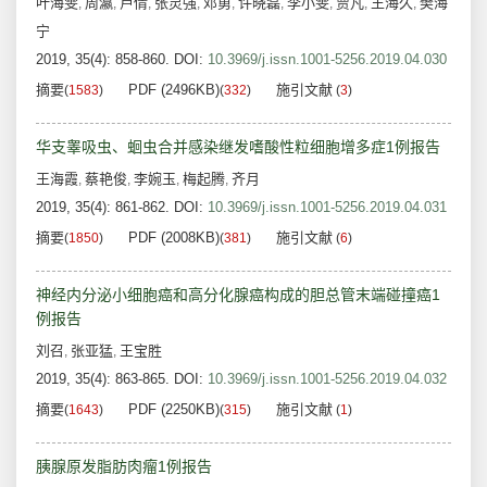
叶海雯
周瀛
卢倩
张灵强
邓勇
许晓磊
李小雯
贾凡
王海久
樊海
,
,
,
,
,
,
,
,
,
宁
2019, 35(4): 858-860.
DOI:
10.3969/j.issn.1001-5256.2019.04.030
摘要
PDF (2496KB)
施引文献
(
1583
)
(
332
)
(
3
)
华支睾吸虫、蛔虫合并感染继发嗜酸性粒细胞增多症1例报告
王海霞
蔡艳俊
李婉玉
梅起腾
齐月
,
,
,
,
2019, 35(4): 861-862.
DOI:
10.3969/j.issn.1001-5256.2019.04.031
摘要
PDF (2008KB)
施引文献
(
1850
)
(
381
)
(
6
)
神经内分泌小细胞癌和高分化腺癌构成的胆总管末端碰撞癌1
例报告
刘召
张亚猛
王宝胜
,
,
2019, 35(4): 863-865.
DOI:
10.3969/j.issn.1001-5256.2019.04.032
摘要
PDF (2250KB)
施引文献
(
1643
)
(
315
)
(
1
)
胰腺原发脂肪肉瘤1例报告