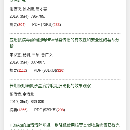
队列研究
谢智钦
孙永康
唐才喜
,
,
2019, 35(4): 795-795.
摘要
PDF (73KB)
(
204
)
(
233
)
应用抗病毒药物阻断HBV母婴传播的有效性和安全性的荟萃分
析
宋家慧
杨帆
王硕
曹广文
,
,
,
2019, 35(4): 807-807.
摘要
PDF (931KB)
(
1112
)
(
326
)
长期服用诺氟沙星治疗晚期肝硬化的效果观察
杨倩倩
金清龙
,
2019, 35(4): 839-839.
摘要
PDF (929KB)
(
1355
)
(
298
)
HBsAg的血清清除能进一步降低使用核苷类似物后病毒获得完