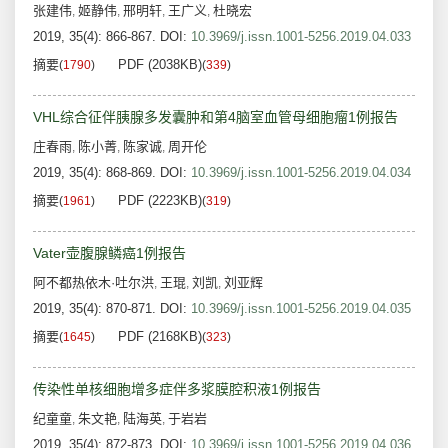
张建伟
姬静伟
邢明轩
王广义
杜晓宏
,
,
,
,
2019, 35(4): 866-867.
DOI:
10.3969/j.issn.1001-5256.2019.04.033
摘要
PDF (2038KB)
(
1790
)
(
339
)
VHL综合征伴胰腺多发囊肿和第4脑室血管母细胞瘤1例报告
庄春雨
陈小菁
陈家诚
周开伦
,
,
,
2019, 35(4): 868-869.
DOI:
10.3969/j.issn.1001-5256.2019.04.034
摘要
PDF (2223KB)
(
1961
)
(
319
)
Vater壶腹腺鳞癌1例报告
阿不都热依木·吐尔洪
王琨
刘凯
刘亚辉
,
,
,
2019, 35(4): 870-871.
DOI:
10.3969/j.issn.1001-5256.2019.04.035
摘要
PDF (2168KB)
(
1645
)
(
323
)
传染性单核细胞增多症伴多浆膜腔积液1例报告
纪童童
朱文艳
陆海英
于岩岩
,
,
,
2019, 35(4): 872-873.
DOI:
10.3969/j.issn.1001-5256.2019.04.036