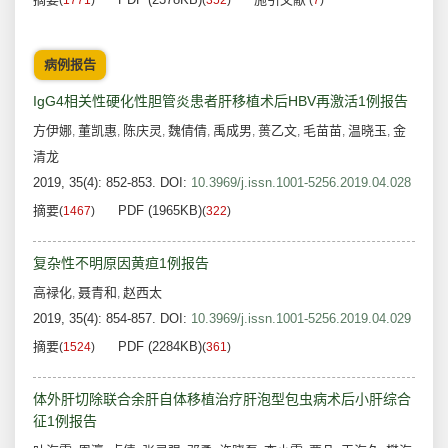
(
1771
)
(
352
)
(
7
)
病例报告
IgG4相关性硬化性胆管炎患者肝移植术后HBV再激活1例报告
方伊娜
董凯惠
陈庆灵
魏倩倩
禹成男
蒉乙文
毛苗苗
温晓玉
金
,
,
,
,
,
,
,
,
清龙
2019, 35(4): 852-853.
DOI:
10.3969/j.issn.1001-5256.2019.04.028
摘要
PDF (1965KB)
(
1467
)
(
322
)
复杂性不明原因黄疸1例报告
高禄化
聂青和
赵西太
,
,
2019, 35(4): 854-857.
DOI:
10.3969/j.issn.1001-5256.2019.04.029
摘要
PDF (2284KB)
(
1524
)
(
361
)
体外肝切除联合余肝自体移植治疗肝泡型包虫病术后小肝综合
征1例报告