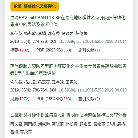
论著_肝纤维化及肝硬化
血清EBV-miR-BART13-3P在青海地区慢性乙型肝炎肝纤维化
患者中的表达及诊断价值
李萍英
杨永耿
李娟
沈有秀
马颖才
陆伦根
,
,
,
,
,
2019, 35(4): 774-779.
DOI:
10.3969/j.issn.1001-5256.2019.04.014
摘要
PDF (2095KB)
施引文献
(
1932
)
(
363
)
(
2
)
理气健脾方预防乙型肝炎肝硬化合并重度食管胃底静脉曲张患
者1年内出血的疗效评价
侯艺鑫
杨志云
杨玉英
江宇泳
王宪波
,
,
,
,
2019, 35(4): 780-784.
DOI:
10.3969/j.issn.1001-5256.2019.04.015
摘要
PDF (1994KB)
施引文献
(
1972
)
(
383
)
(
9
)
乙型肝炎肝硬化积证与臌胀肝肾阴虚证肠道菌群特征比较分析
蔡文君
栾雨婷
刘成海
蒋轼丽
赵长青
顾宏图
袁继丽
邢枫
周扬
,
,
,
,
,
,
,
,
,
吕靖
慕永平
,