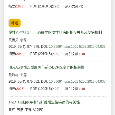
摘要
PDF (2016KB)
施引文献
(
1888
)
(
326
)
(
3
)
综述
慢性乙型肝炎与非酒精性脂肪性肝病的相互关系及发病机制
黄贝贝
李磊
,
2019, 35(4): 874-878.
DOI:
10.3969/j.issn.1001-5256.2019.04.037
摘要
PDF (2010KB)
施引文献
(
2048
)
(
400
)
(
10
)
HBeAg阴性乙型肝炎与前C/BCP区变异的相关性
戴海梅
韦嘉
,
2019, 35(4): 879-882.
DOI:
10.3969/j.issn.1001-5256.2019.04.038
摘要
PDF (1999KB)
施引文献
(
2026
)
(
402
)
(
10
)
Th1/Th2细胞平衡与纤维增生性疾病的相关性
黄辉
周扬
平键
徐列明
,
,
,