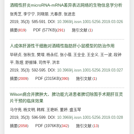
酒精性肝炎microRNA-mRNA差异表达网络的生物信息学分析
张秀芝
李宁宁
刘晓丽
亢春彦
张进忠
,
,
,
,
2019, 35(3): 585-591.
DOI:
10.3969/j.issn.1001-5256.2019.03.026
摘要
PDF (577KB)
施引文献
(
819
)
(
291
)
(
1
)
人成体肝源性干细胞对酒精性脂肪肝小鼠模型的防治作用
毕研贞
张秋生
樊增
杨永红
张小蓓
王全全
王全义
王一波
段钟
,
,
,
,
,
,
,
,
平
陈煜
舒振锋
司传平
洪丰
,
,
,
,
2019, 35(3): 592-595.
DOI:
10.3969/j.issn.1001-5256.2019.03.027
摘要
PDF (2315KB)
施引文献
(
2009
)
(
390
)
(
1
)
Wilson病合并脾肿大、脾功能亢进患者脾切除围手术期肝豆灵
片干预的临床效果
马守亮
杨文明
韩辉
王艳昕
董婷
盛玉琴
,
,
,
,
,
2019, 35(3): 596-599.
DOI:
10.3969/j.issn.1001-5256.2019.03.028
摘要
PDF (1976KB)
施引文献
(
2058
)
(
342
)
(
13
)