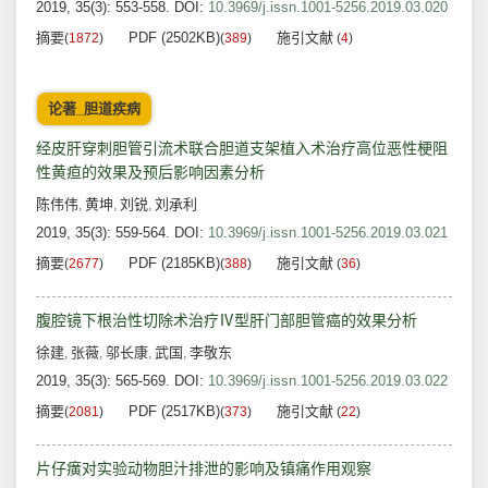
2019, 35(3): 553-558.
DOI:
10.3969/j.issn.1001-5256.2019.03.020
摘要
PDF (2502KB)
施引文献
(
1872
)
(
389
)
(
4
)
论著_胆道疾病
经皮肝穿刺胆管引流术联合胆道支架植入术治疗高位恶性梗阻
性黄疸的效果及预后影响因素分析
陈伟伟
黄坤
刘锐
刘承利
,
,
,
2019, 35(3): 559-564.
DOI:
10.3969/j.issn.1001-5256.2019.03.021
摘要
PDF (2185KB)
施引文献
(
2677
)
(
388
)
(
36
)
腹腔镜下根治性切除术治疗Ⅳ型肝门部胆管癌的效果分析
徐建
张薇
邬长康
武国
李敬东
,
,
,
,
2019, 35(3): 565-569.
DOI:
10.3969/j.issn.1001-5256.2019.03.022
摘要
PDF (2517KB)
施引文献
(
2081
)
(
373
)
(
22
)
片仔癀对实验动物胆汁排泄的影响及镇痛作用观察