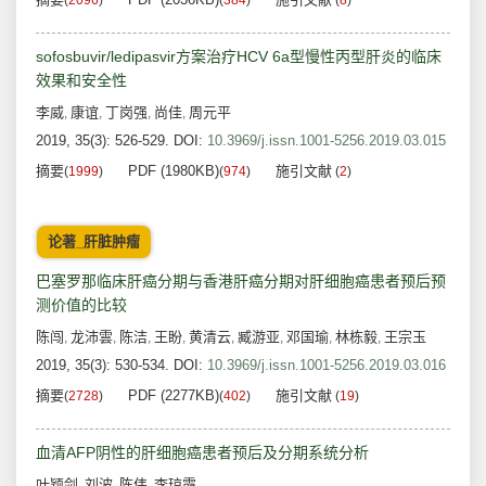
(
2096
)
(
384
)
(
8
)
sofosbuvir/ledipasvir方案治疗HCV 6a型慢性丙型肝炎的临床
效果和安全性
李威
康谊
丁岗强
尚佳
周元平
,
,
,
,
2019, 35(3): 526-529.
DOI:
10.3969/j.issn.1001-5256.2019.03.015
摘要
PDF (1980KB)
施引文献
(
1999
)
(
974
)
(
2
)
论著_肝脏肿瘤
巴塞罗那临床肝癌分期与香港肝癌分期对肝细胞癌患者预后预
测价值的比较
陈闯
龙沛雲
陈洁
王盼
黄清云
臧游亚
邓国瑜
林栋毅
王宗玉
,
,
,
,
,
,
,
,
2019, 35(3): 530-534.
DOI:
10.3969/j.issn.1001-5256.2019.03.016
摘要
PDF (2277KB)
施引文献
(
2728
)
(
402
)
(
19
)
血清AFP阴性的肝细胞癌患者预后及分期系统分析
叶颖剑
刘波
陈伟
李琼霞
,
,
,