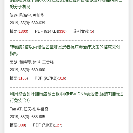
酮康唑通过下调COX-2过度激活线粒体自噬促进肝癌细胞凋亡
的分子机制
陈燕
陈海宁
黄灿华
,
,
2019, 35(3): 639-639.
摘要
PDF (914KB)
施引文献
(
1303
)
(
336
)
(
5
)
转氨酶2倍以内慢性乙型肝炎患者抗病毒治疗决策的临床无创
指标
吴朝
董晓琴
赵鸿
王贵强
,
,
,
2019, 35(3): 660-660.
摘要
PDF (917KB)
(
1165
)
(
316
)
利用整合到肝细胞癌基因组中的HBV DNA表达谱,筛选T细胞进
行免疫治疗
Tan AT
任天棋
牛俊奇
,
,
2019, 35(3): 685-685.
摘要
PDF (71KB)
(
388
)
(
127
)