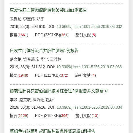
原发性肝血管肉瘤脾转移破裂出血1例报告
朱锡勋
李志伟
郑宇
,
,
2019, 35(3): 608-610.
DOI:
10.3969/j.issn.1001-5256.2019.03.032
摘要
PDF (2397KB)
施引文献
(
1661
)
(
361
)
(
5
)
自发性门体分流合并肝性脑病1例报告
胡文艳
饶春燕
刘华宝
王雅楠
,
,
,
2019, 35(3): 611-612.
DOI:
10.3969/j.issn.1001-5256.2019.03.033
摘要
PDF (2117KB)
施引文献
(
1948
)
(
372
)
(
4
)
侵袭性肺炎克雷伯菌肝脓肿综合征2例报告并文献复习
李晶
赵杰敏
唐沂迁
赵昕
,
,
,
2019, 35(3): 613-616.
DOI:
10.3969/j.issn.1001-5256.2019.03.034
摘要
PDF (2192KB)
施引文献
(
2129
)
(
396
)
(
13
)
草绿色链球菌引起肝脓肿致急性肾衰竭1例报告