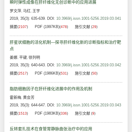
瞬时弹性成像在肝纤维化无创诊断中的应用进展
罗文萍
马红
王宇
,
,
2019, 35(3): 635-639.
DOI:
10.3969/j.issn.1001-5256.2019.03.041
摘要
PDF (1997KB)
施引文献
(
2107
)
(
478
)
(
29
)
肝星状细胞的活化机制—探寻肝纤维化新的诊断指标和治疗靶
点
姜娜
平键
徐列明
,
,
2019, 35(3): 640-643.
DOI:
10.3969/j.issn.1001-5256.2019.03.042
摘要
PDF (1986KB)
施引文献
(
2517
)
(
531
)
(
50
)
脂肪细胞因子在肝纤维化进展中的作用及机制
霍新梅
黄会芳
,
2019, 35(3): 644-647.
DOI:
10.3969/j.issn.1001-5256.2019.03.043
摘要
PDF (1983KB)
施引文献
(
1513
)
(
336
)
(
9
)
反转套扎技术在食管胃静脉曲张治疗中的应用