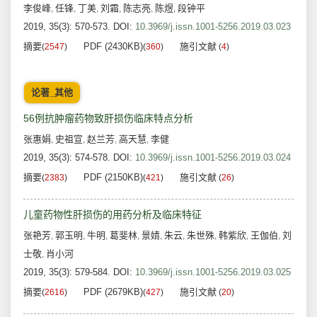
李俊峰
任锋
丁美
刘霜
陈志亮
陈煜
段钟平
,
,
,
,
,
,
2019, 35(3): 570-573.
DOI:
10.3969/j.issn.1001-5256.2019.03.023
摘要
PDF (2430KB)
施引文献
(
2547
)
(
360
)
(
4
)
论著_其他
56例抗肿瘤药物致肝损伤临床特点分析
张惠娟
史祖宣
赵兰芳
高天慧
李健
,
,
,
,
2019, 35(3): 574-578.
DOI:
10.3969/j.issn.1001-5256.2019.03.024
摘要
PDF (2150KB)
施引文献
(
2383
)
(
421
)
(
26
)
儿童药物性肝损伤的用药分析及临床特征
张艳芳
郭玉明
牛明
葛斐林
景婧
朱云
朱世殊
韩紫欣
王伽伯
刘
,
,
,
,
,
,
,
,
,
士敬
肖小河
,
2019, 35(3): 579-584.
DOI:
10.3969/j.issn.1001-5256.2019.03.025
摘要
PDF (2679KB)
施引文献
(
2616
)
(
427
)
(
20
)