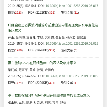
2019, 35(3): 535-541.
DOI:
10.3969/j.issn.1001-5256.2019.03.017
摘要
PDF (2162KB)
施引文献
(
2623
)
(
392
)
(
11
)
肝细胞癌患者微波消融治疗前后血清异常凝血酶原水平变化及
临床意义
孙玉
张洪海
袁春旺
李聪
扈彩霞
崔石昌
张永宏
郑加生
,
,
,
,
,
,
,
2019, 35(3): 542-546.
DOI:
10.3969/j.issn.1001-5256.2019.03.018
摘要
PDF (1996KB)
施引文献
(
1980
)
(
359
)
(
4
)
蛋白激酶CK2β在肝细胞癌中的表达及临床意义
梁润威
范正军
黄娟
孙涛
余祖启
,
,
,
,
2019, 35(3): 547-552.
DOI:
10.3969/j.issn.1001-5256.2019.03.019
摘要
PDF (2299KB)
施引文献
(
1774
)
(
334
)
(
1
)
基于数据挖掘分析ABAT基因在肝细胞癌中的表达及意义
张玉鹏
王帆
陈鹏飞
刘适
刘岚
常莹
赵秋
,
,
,
,
,
,