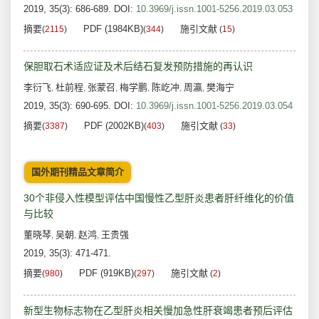
2019, 35(3): 686-689.
DOI:
10.3969/j.issn.1001-5256.2019.03.053
摘要
PDF (1984KB)
施引文献
(
2115
)
(
344
)
(
15
)
保胆取石术适应证及术后结石复发预防措施的再认识
李衍飞
杜前程
张蒙召
梅学鹏
陈屹冲
周瀛
樊海宁
,
,
,
,
,
,
2019, 35(3): 690-695.
DOI:
10.3969/j.issn.1001-5256.2019.03.054
摘要
PDF (2002KB)
施引文献
(
3387
)
(
403
)
(
33
)
国外期刊精品文章简介
30个非侵入性模型评估中国慢性乙型肝炎患者肝纤维化的价值
与比较
董晓琴
吴朝
赵鸿
王贵强
,
,
,
2019, 35(3): 471-471.
摘要
PDF (919KB)
施引文献
(
980
)
(
297
)
(
2
)
新型生物标志物在乙型肝炎相关慢加急性肝衰竭患者预后评估