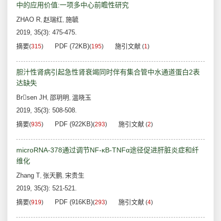
中的应用价值:一项多中心前瞻性研究
ZHAO R
赵瑞红
施毓
,
,
2019, 35(3): 475-475.
摘要
PDF (72KB)
施引文献
(
315
)
(
195
)
(
1
)
胆汁性肾病引起急性肾衰竭同时伴有集合管中水通道蛋白2表
达缺失
Brsen JH
邵玥明
温晓玉
,
,
2019, 35(3): 508-508.
摘要
PDF (922KB)
施引文献
(
935
)
(
293
)
(
2
)
microRNA-378通过调节NF-κB-TNFα途径促进肝脏炎症和纤
维化
Zhang T
张天鹏
宋贵生
,
,
2019, 35(3): 521-521.
摘要
PDF (916KB)
施引文献
(
919
)
(
293
)
(
4
)