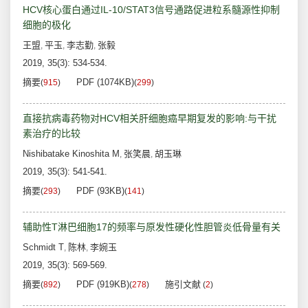
HCV核心蛋白通过IL-10/STAT3信号通路促进粒系髓源性抑制
细胞的极化
王盟
平玉
李志勤
张毅
,
,
,
2019, 35(3): 534-534.
摘要
PDF (1074KB)
(
915
)
(
299
)
直接抗病毒药物对HCV相关肝细胞癌早期复发的影响:与干扰
素治疗的比较
Nishibatake Kinoshita M
张笑晨
胡玉琳
,
,
2019, 35(3): 541-541.
摘要
PDF (93KB)
(
293
)
(
141
)
辅助性T淋巴细胞17的频率与原发性硬化性胆管炎低骨量有关
Schmidt T
陈林
李婉玉
,
,
2019, 35(3): 569-569.
摘要
PDF (919KB)
施引文献
(
892
)
(
278
)
(
2
)