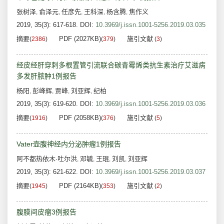
张树泽
俞泽元
任彦先
王科深
杨含腾
焦作义
,
,
,
,
,
2019, 35(3): 617-618.
DOI:
10.3969/j.issn.1001-5256.2019.03.035
摘要
PDF (2027KB)
施引文献
(
2386
)
(
379
)
(
3
)
经皮经肝穿刺多根置管引流联合碳青霉烯类抗生素治疗艾滋病
多发肝脓肿1例报告
杨阳
彭峰辉
贾峰
刘亚辉
纪柏
,
,
,
,
2019, 35(3): 619-620.
DOI:
10.3969/j.issn.1001-5256.2019.03.036
摘要
PDF (2058KB)
施引文献
(
1916
)
(
376
)
(
5
)
Vater壶腹神经内分泌肿瘤1例报告
阿不都热依木·吐尔洪
邓毓
王琨
刘凯
刘亚辉
,
,
,
,
2019, 35(3): 621-622.
DOI:
10.3969/j.issn.1001-5256.2019.03.037
摘要
PDF (2164KB)
施引文献
(
1945
)
(
353
)
(
2
)
腹膜间皮瘤3例报告