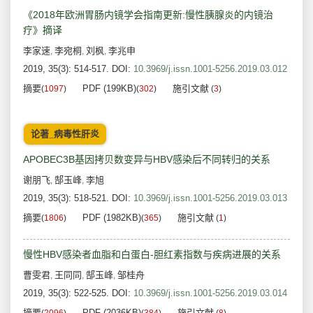
《2018年欧洲胃肠内镜学会指南更新:慢性胰腺炎的内镜治
疗》摘译
李家速
李宛桐
刘枫
李兆申
,
,
,
2019, 35(3): 514-517.
DOI:
10.3969/j.issn.1001-5256.2019.03.012
摘要
PDF (199KB)
施引文献
(
1097
)
(
302
)
(
3
)
论著_病毒性肝炎
APOBEC3B基因拷贝数变异与HBV感染后不同转归的关系
谢朋飞
郜玉峰
李旭
,
,
2019, 35(3): 518-521.
DOI:
10.3969/j.issn.1001-5256.2019.03.013
摘要
PDF (1982KB)
施引文献
(
1806
)
(
365
)
(
1
)
慢性HBV感染者血脂和白蛋白-胆红素指数与疾病进展的关系
曹雯君
王同同
郜玉峰
邹桂舟
,
,
,
2019, 35(3): 522-525.
DOI:
10.3969/j.issn.1001-5256.2019.03.014
摘要
PDF (2036KB)
施引文献