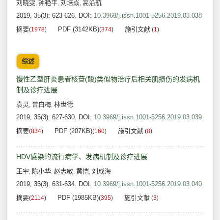
刘晓雯
钟艳平
刘培焱
高沿航
,
,
,
2019, 35(3): 623-626.
DOI:
10.3969/j.issn.1001-5256.2019.03.038
摘要
PDF (3142KB)
施引文献
(
1978
)
(
374
)
(
1
)
综述
慢性乙型肝炎患者核苷(酸)类似物治疗后相关肌损伤的发病机
制及诊疗进展
袁灵
曾白梅
林世德
,
,
2019, 35(3): 627-630.
DOI:
10.3969/j.issn.1001-5256.2019.03.039
摘要
PDF (207KB)
施引文献
(
834
)
(
160
)
(
8
)
HDV感染的流行病学、发病机制及诊疗进展
王宇
陈小华
赵志敏
黄恺
刘成海
,
,
,
,
2019, 35(3): 631-634.
DOI:
10.3969/j.issn.1001-5256.2019.03.040
摘要
PDF (1985KB)
施引文献
(
2114
)
(
395
)
(
3
)