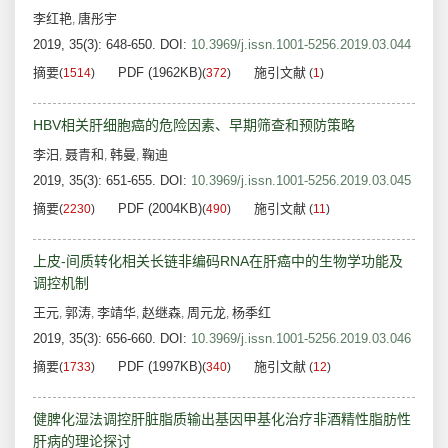
李红艳
唐彤宇
,
2019, 35(3): 648-650.
DOI:
10.3969/j.issn.1001-5256.2019.03.044
摘要
PDF (1962KB)
施引文献
(
1514
)
(
372
)
(
1
)
HBV相关肝细胞癌的危险因素、早期筛查和预防策略
李汨
聂青和
韩曼
鞠迪
,
,
,
2019, 35(3): 651-655.
DOI:
10.3969/j.issn.1001-5256.2019.03.045
摘要
PDF (2004KB)
施引文献
(
2230
)
(
490
)
(
11
)
上皮-间质转化相关长链非编码RNA在肝癌中的生物学功能及
调控机制
王元
郭涛
李靖华
赵继森
周元龙
杨季红
,
,
,
,
,
2019, 35(3): 656-660.
DOI:
10.3969/j.issn.1001-5256.2019.03.046
摘要
PDF (1997KB)
施引文献
(
1733
)
(
340
)
(
12
)
健脾化湿法调控肝脏脂质输出基因甲基化治疗非酒精性脂肪性
肝病的理论探讨