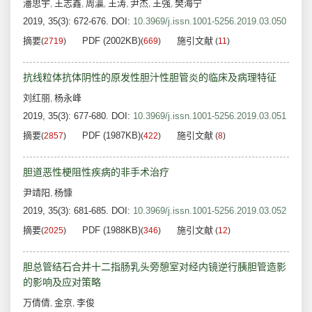
潘思宇
王志鑫
周灜
王涛
尹杰
王强
樊海宁
,
,
,
,
,
,
2019, 35(3): 672-676.
DOI:
10.3969/j.issn.1001-5256.2019.03.050
摘要
PDF (2002KB)
施引文献
(
2719
)
(
669
)
(
11
)
抗线粒体抗体阴性的原发性胆汁性胆管炎的临床及病理特征
刘红丽
杨永峰
,
2019, 35(3): 677-680.
DOI:
10.3969/j.issn.1001-5256.2019.03.051
摘要
PDF (1987KB)
施引文献
(
2857
)
(
422
)
(
8
)
胆道恶性梗阻性疾病的非手术治疗
尹靖阳
杨慷
,
2019, 35(3): 681-685.
DOI:
10.3969/j.issn.1001-5256.2019.03.052
摘要
PDF (1988KB)
施引文献
(
2025
)
(
346
)
(
12
)
胆总管结石合并十二指肠乳头旁憩室对经内镜逆行胰胆管造影
的影响及应对策略
万倩倩
金京
李俊
,
,