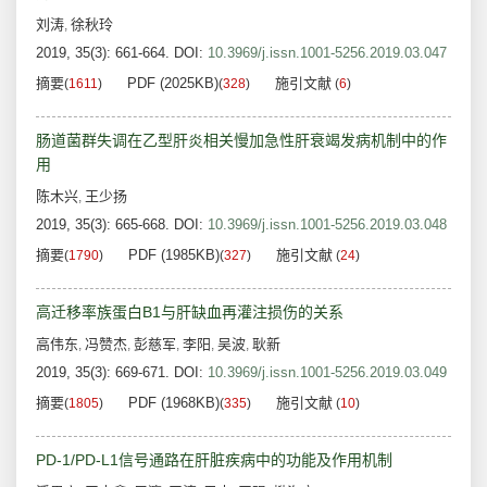
刘涛
徐秋玲
,
2019, 35(3): 661-664.
DOI:
10.3969/j.issn.1001-5256.2019.03.047
摘要
PDF (2025KB)
施引文献
(
1611
)
(
328
)
(
6
)
肠道菌群失调在乙型肝炎相关慢加急性肝衰竭发病机制中的作
用
陈木兴
王少扬
,
2019, 35(3): 665-668.
DOI:
10.3969/j.issn.1001-5256.2019.03.048
摘要
PDF (1985KB)
施引文献
(
1790
)
(
327
)
(
24
)
高迁移率族蛋白B1与肝缺血再灌注损伤的关系
高伟东
冯赞杰
彭慈军
李阳
吴波
耿新
,
,
,
,
,
2019, 35(3): 669-671.
DOI:
10.3969/j.issn.1001-5256.2019.03.049
摘要
PDF (1968KB)
施引文献
(
1805
)
(
335
)
(
10
)
PD-1/PD-L1信号通路在肝脏疾病中的功能及作用机制