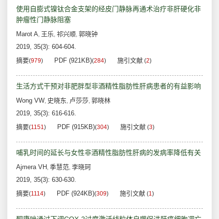
使用自膨式镍钛合金支架的经皮门静脉再通术治疗非肝硬化非
肿瘤性门静脉阻塞
Marot A
王乐
祁兴顺
郭晓钟
,
,
,
2019, 35(3): 604-604.
摘要
PDF (921KB)
施引文献
(
979
)
(
284
)
(
2
)
生活方式干预对非肥胖型非酒精性脂肪性肝病患者的有益影响
Wong VW
史晓东
卢莎莎
郭晓林
,
,
,
2019, 35(3): 616-616.
摘要
PDF (915KB)
施引文献
(
1151
)
(
304
)
(
3
)
哺乳时间的延长与女性非酒精性脂肪性肝病的发病率降低有关
Ajmera VH
季慧范
李晓珂
,
,
2019, 35(3): 630-630.
摘要
PDF (924KB)
施引文献
(
1114
)
(
309
)
(
1
)