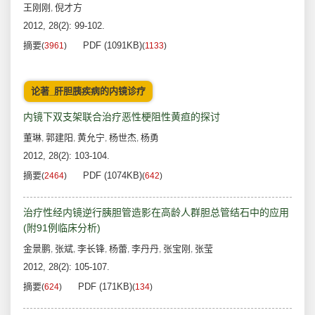
王刚刚
倪才方
,
2012, 28(2): 99-102.
摘要
PDF (1091KB)
(
3961
)
(
1133
)
论著_肝胆胰疾病的内镜诊疗
内镜下双支架联合治疗恶性梗阻性黄疸的探讨
董琳
郭建阳
黄允宁
杨世杰
杨勇
,
,
,
,
2012, 28(2): 103-104.
摘要
PDF (1074KB)
(
2464
)
(
642
)
治疗性经内镜逆行胰胆管造影在高龄人群胆总管结石中的应用
(附91例临床分析)
金景鹏
张斌
李长锋
杨蕾
李丹丹
张宝刚
张莹
,
,
,
,
,
,
2012, 28(2): 105-107.
摘要
PDF (171KB)
(
624
)
(
134
)