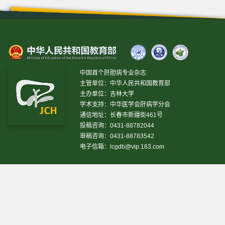
中国首个肝胆病专业杂志
主管单位：中华人民共和国教育部
主办单位：吉林大学
学术支持：中华医学会肝病学分会
通信地址：长春市新疆街461号
投稿咨询：0431-88782044
审稿咨询：0431-88783542
电子信箱：
lcgdb@vip.163.com
昨日IP[
13469
]
昨日PV[
37243
]
今日IP[
14405
]
今日
PV[
38789
]
当前在线[
2793
]
网站设计 © 2020 《临床肝胆病杂志》编辑部
吉ICP备10000617号-1
技
术支持:
仁和软件