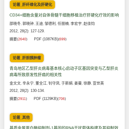
论著_肝纤维化及肝硬化
CD34+细胞含量对自体骨髓干细胞移植治疗肝硬化疗效的影响
邵晓冬
郭晓钟
王迪
邹德利
任丽楠
李宏宇
赵佳钧
,
,
,
,
,
,
2012, 28(2): 127-129.
摘要
PDF (1087KB)
(
2640
)
(
699
)
论著_肝胆胰肿瘤
青岛地区乙型肝炎病毒基本核心启动子区基因突变与乙型肝炎
病毒所致原发性肝癌的相关性
金文文
辛永宁
董全江
钊守凤
于新娟
姜曼
徐静
宣世英
,
,
,
,
,
,
,
2012, 28(2): 130-134.
摘要
PDF (1129KB)
(
2911
)
(
706
)
论著_其他
基质金属蛋白酶抑制剂-1基因的RNA干扰载体构建及其抑制效