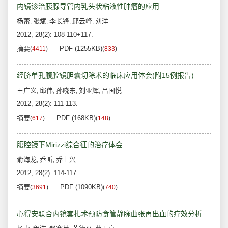
内镜诊治胰腺导管内乳头状粘液性肿瘤的应用
杨蕾
张斌
李长锋
邱云峰
刘洋
,
,
,
,
2012, 28(2): 108-110+117.
摘要
PDF (1255KB)
(
4411
)
(
833
)
经脐单孔腹腔镜胆囊切除术的临床应用体会(附15例报告)
王广义
邱伟
孙晓东
刘亚辉
吕国悦
,
,
,
,
2012, 28(2): 111-113.
摘要
PDF (168KB)
(
617
)
(
148
)
腹腔镜下Mirizzi综合征的治疗体会
俞海龙
乔昕
乔士兴
,
,
2012, 28(2): 114-117.
摘要
PDF (1090KB)
(
3691
)
(
740
)
心得安联合内镜套扎术预防食管静脉曲张再出血的疗效分析