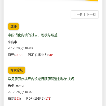
上一期
|
下一期
述评
中国消化内镜的过去、现状与展望
李兆申
2012, 28(2): 81-83.
摘要
PDF (1154KB)
(
2879
)
(
984
)
专家论坛
常见胆胰疾病经内镜逆行胰胆管造影诊治技巧
杨卓
麻树人
,
2012, 28(2): 84-87.
摘要
PDF (191KB)
(
693
)
(
171
)