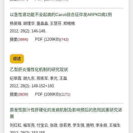
以急性肾功能不全起病的Caroli综合征伴发ARPKD病1例
杨昊臻
胡瑾华
童晶晶
王慧芬
郑楠楠
,
,
,
,
2012, 28(2): 146-148.
摘要
PDF (1209KB)
(
3866
)
(
742
)
综述
乙型肝炎慢性化机制的研究现状
纪翠霞
胡九东
邢练军
季光
王磊
,
,
,
,
2012, 28(2): 149-152+160.
摘要
PDF (1089KB)
(
3839
)
(
1171
)
原发性胆汁性肝硬化的发病机制及影响预后的危险因素研究进
展
刘红虹
福军亮
付宝云
张政
徐若男
罗生强
施明
李永纲
王福生
,
,
,
,
,
,
,
,
2012, 28(2): 153-155.