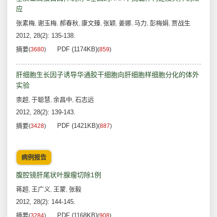
应
张素梅
谢玉梅
郝春秋
康文臻
张颖
姜娜
马力
彭梅娟
贾战生
,
,
,
,
,
,
,
,
2012, 28(2): 135-138.
摘要
PDF (1174KB)
(
3680
)
(
859
)
肝细胞生长因子诱导华通胶干细胞向肝细胞样细胞分化的体外
实验
柰超
于聪慧
余昌中
石志远
,
,
,
2012, 28(2): 139-143.
摘要
PDF (1421KB)
(
3428
)
(
887
)
病例报告
腹腔镜肝尾状叶腺瘤切除1例
蒋超
王广义
王蒙
张毅
,
,
,
2012, 28(2): 144-145.
摘要
PDF (1168KB)
(
3284
)
(
908
)