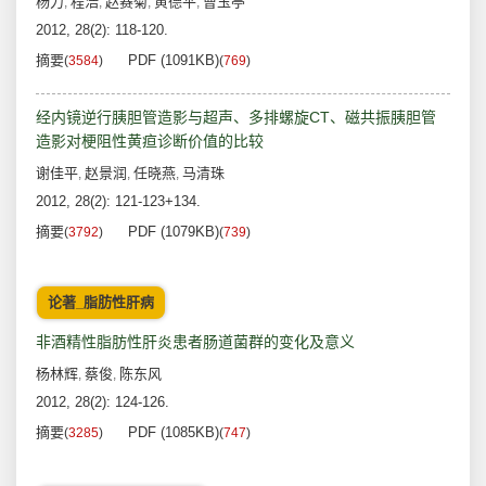
杨力
程浩
赵赛菊
黄德平
曹玉亭
,
,
,
,
2012, 28(2): 118-120.
摘要
PDF (1091KB)
(
3584
)
(
769
)
经内镜逆行胰胆管造影与超声、多排螺旋CT、磁共振胰胆管
造影对梗阻性黄疸诊断价值的比较
谢佳平
赵景润
任晓燕
马清珠
,
,
,
2012, 28(2): 121-123+134.
摘要
PDF (1079KB)
(
3792
)
(
739
)
论著_脂肪性肝病
非酒精性脂肪性肝炎患者肠道菌群的变化及意义
杨林辉
蔡俊
陈东风
,
,
2012, 28(2): 124-126.
摘要
PDF (1085KB)
(
3285
)
(
747
)