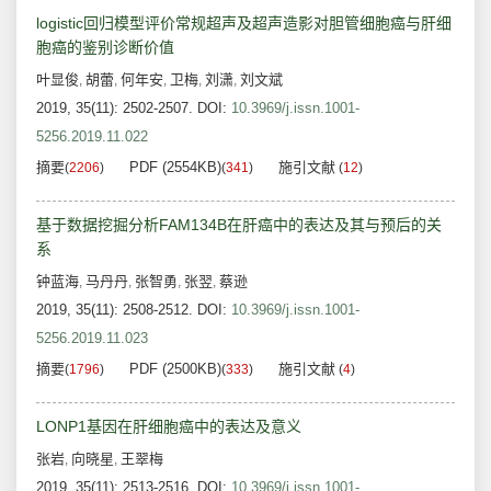
logistic回归模型评价常规超声及超声造影对胆管细胞癌与肝细
胞癌的鉴别诊断价值
叶显俊
胡蕾
何年安
卫梅
刘潇
刘文斌
,
,
,
,
,
2019, 35(11): 2502-2507.
DOI:
10.3969/j.issn.1001-
5256.2019.11.022
摘要
PDF (2554KB)
施引文献
(
2206
)
(
341
)
(
12
)
基于数据挖掘分析FAM134B在肝癌中的表达及其与预后的关
系
钟蓝海
马丹丹
张智勇
张翌
蔡逊
,
,
,
,
2019, 35(11): 2508-2512.
DOI:
10.3969/j.issn.1001-
5256.2019.11.023
摘要
PDF (2500KB)
施引文献
(
1796
)
(
333
)
(
4
)
LONP1基因在肝细胞癌中的表达及意义
张岩
向晓星
王翠梅
,
,
2019, 35(11): 2513-2516.
DOI:
10.3969/j.issn.1001-