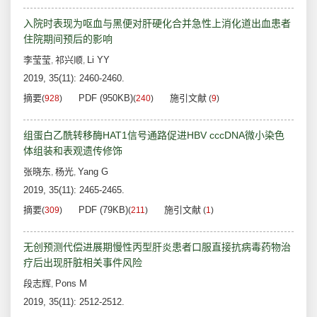
入院时表现为呕血与黑便对肝硬化合并急性上消化道出血患者
住院期间预后的影响
李莹莹
祁兴顺
Li YY
,
,
2019, 35(11): 2460-2460.
摘要
PDF (950KB)
施引文献
(
928
)
(
240
)
(
9
)
组蛋白乙酰转移酶HAT1信号通路促进HBV cccDNA微小染色
体组装和表观遗传修饰
张晓东
杨光
Yang G
,
,
2019, 35(11): 2465-2465.
摘要
PDF (79KB)
施引文献
(
309
)
(
211
)
(
1
)
无创预测代偿进展期慢性丙型肝炎患者口服直接抗病毒药物治
疗后出现肝脏相关事件风险
段志辉
Pons M
,
2019, 35(11): 2512-2512.