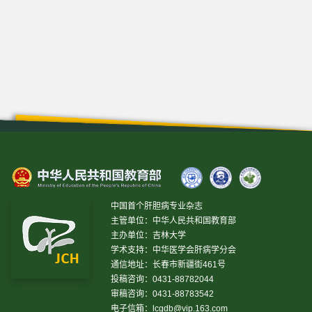
中国首个肝胆病专业杂志
主管单位：中华人民共和国教育部
主办单位：吉林大学
学术支持：中华医学会肝病学分会
通信地址：长春市新疆街461号
投稿咨询：0431-88782044
审稿咨询：0431-88783542
电子信箱：
lcgdb@vip.163.com