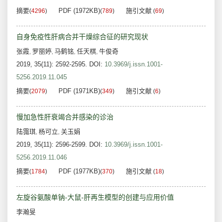
摘要
PDF (1972KB)
施引文献
(
4296
)
(
789
)
(
69
)
自身免疫性肝病合并干燥综合征的研究现状
张霞
罗丽婷
马鹤铭
任天棋
牛俊奇
,
,
,
,
2019, 35(11): 2592-2595.
DOI:
10.3969/j.issn.1001-
5256.2019.11.045
摘要
PDF (1971KB)
施引文献
(
2079
)
(
349
)
(
6
)
慢加急性肝衰竭合并感染的诊治
陆霭琪
杨可立
关玉娟
,
,
2019, 35(11): 2596-2599.
DOI:
10.3969/j.issn.1001-
5256.2019.11.046
摘要
PDF (1977KB)
施引文献
(
1784
)
(
370
)
(
18
)
左旋谷氨酸单钠-大鼠-肝再生模型的创建与应用价值
李瀚旻