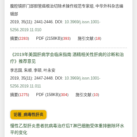
腹腔镜肝门部胆管癌根治切除术操作规范专家组
中华外科杂志编
,
辑部
2019, 35(11): 2441-2446.
DOI:
10.3969/j.issn.1001-
5256.2019.11.010
摘要
PDF (2158KB)
施引文献
(
2283
)
(
393
)
(
18
)
《2019年美国肝病学会临床指南:酒精相关性肝病的诊断和治
疗》推荐意见
李志国
朱顺
李硕
叶永安
,
,
,
2019, 35(11): 2447-2448.
DOI:
10.3969/j.issn.1001-
5256.2019.11.011
摘要
PDF (158KB)
施引文献
(
1275
)
(
304
)
(
10
)
论著_病毒性肝炎
慢性乙型肝炎患者抗病毒治疗后T淋巴细胞受体重排删除环水
平的变化