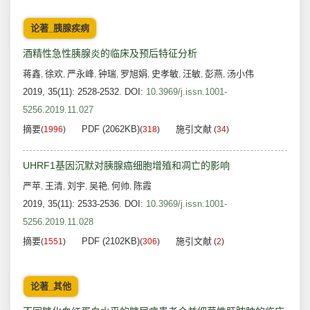
论著_胰腺疾病
酒精性急性胰腺炎的临床及预后特征分析
蒋鑫
徐欢
严永峰
钟瑞
罗旭娟
史孝敏
汪敏
彭燕
汤小伟
,
,
,
,
,
,
,
,
2019, 35(11): 2528-2532.
DOI:
10.3969/j.issn.1001-
5256.2019.11.027
摘要
PDF (2062KB)
施引文献
(
1996
)
(
318
)
(
34
)
UHRF1基因沉默对胰腺癌细胞增殖和凋亡的影响
严苹
王清
刘宇
吴艳
何帅
陈霞
,
,
,
,
,
2019, 35(11): 2533-2536.
DOI:
10.3969/j.issn.1001-
5256.2019.11.028
摘要
PDF (2102KB)
施引文献
(
1551
)
(
306
)
(
2
)
论著_其他