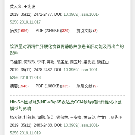
黄云义
王宪波
,
2019, 35(11): 2472-2477.
DOI:
10.3969/j.issn.1001-
5256.2019.11.017
摘要
PDF (2346KB)
施引文献
(
1656
)
(
329
)
(
3
)
饮酒量对酒精性肝硬化食管胃静脉曲张患者肝功能及再出血的
影响
马佳丽
何玲玲
李坪
蒋煜
胡居龙
周玉玲
梁秀霞
魏红山
,
,
,
,
,
,
,
2019, 35(11): 2478-2482.
DOI:
10.3969/j.issn.1001-
5256.2019.11.018
摘要
PDF (1980KB)
施引文献
(
1946
)
(
335
)
(
9
)
Hic-5基因敲除对NF-κB/p65表达及CCl4诱导的肝纤维化小鼠
模型的影响
杨大银
杜毅超
谭鹏
陈浩
钱保林
王安康
黄诗尧
付文广
夏先明
,
,
,
,
,
,
,
,
2019, 35(11): 2483-2488.
DOI:
10.3969/j.issn.1001-
5256.2019.11.019