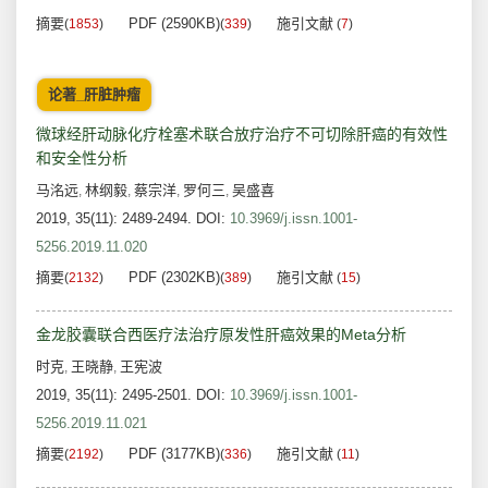
摘要
PDF (2590KB)
施引文献
(
1853
)
(
339
)
(
7
)
论著_肝脏肿瘤
微球经肝动脉化疗栓塞术联合放疗治疗不可切除肝癌的有效性
和安全性分析
马洺远
林纲毅
蔡宗洋
罗何三
吴盛喜
,
,
,
,
2019, 35(11): 2489-2494.
DOI:
10.3969/j.issn.1001-
5256.2019.11.020
摘要
PDF (2302KB)
施引文献
(
2132
)
(
389
)
(
15
)
金龙胶囊联合西医疗法治疗原发性肝癌效果的Meta分析
时克
王晓静
王宪波
,
,
2019, 35(11): 2495-2501.
DOI:
10.3969/j.issn.1001-
5256.2019.11.021
摘要
PDF (3177KB)
施引文献
(
2192
)
(
336
)
(
11
)