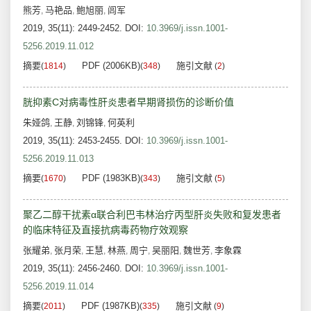
熊芳
马艳品
鲍旭丽
闾军
,
,
,
2019, 35(11): 2449-2452.
DOI:
10.3969/j.issn.1001-
5256.2019.11.012
摘要
PDF (2006KB)
施引文献
(
1814
)
(
348
)
(
2
)
胱抑素C对病毒性肝炎患者早期肾损伤的诊断价值
朱娅鸽
王静
刘锦锋
何英利
,
,
,
2019, 35(11): 2453-2455.
DOI:
10.3969/j.issn.1001-
5256.2019.11.013
摘要
PDF (1983KB)
施引文献
(
1670
)
(
343
)
(
5
)
聚乙二醇干扰素α联合利巴韦林治疗丙型肝炎失败和复发患者
的临床特征及直接抗病毒药物疗效观察
张耀弟
张月荣
王慧
林燕
周宁
吴丽阳
魏世芳
李象霖
,
,
,
,
,
,
,
2019, 35(11): 2456-2460.
DOI:
10.3969/j.issn.1001-
5256.2019.11.014
摘要
PDF (1987KB)
施引文献
(
2011
)
(
335
)
(
9
)