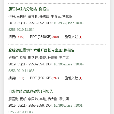
胆管神经内分泌癌1例报告
伊丹
王树鹏
董杉杉
任雪康
牛春元
刘松阳
,
,
,
,
,
2019, 35(11): 2551-2552.
DOI:
10.3969/j.issn.1001-
5256.2019.11.034
摘要
PDF (2340KB)
施引文献
(
1670
)
(
300
)
(
1
)
腹腔镜胆囊切除术后肝圆韧带出血1例报告
姬静伟
刘智
邢铭轩
綦俊
杜晓宏
王广义
,
,
,
,
,
2019, 35(11): 2553-2554.
DOI:
10.3969/j.issn.1001-
5256.2019.11.035
摘要
PDF (1961KB)
施引文献
(
1691
)
(
297
)
(
1
)
自发性脾动脉瘤破裂1例报告
廖庭海
杨帆
李国炜
丰瑜
杨大刚
袁洪涛
,
,
,
,
,
2019, 35(11): 2555-2556.
DOI:
10.3969/j.issn.1001-
5256.2019.11.036