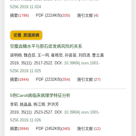
5256.2019.11.024
摘要
PDF (2224KB)
施引文献
(
1786
)
(
335
)
(
4
)
论著_胆道疾病
空腹血糖水平与胆石症发病风险的关系
梁明杨
魏垚臣
王一鸣
崔皓哲
孙苗苗
刘四清
曹立瀛
,
,
,
,
,
,
2019, 35(11): 2517-2522.
DOI:
10.3969/j.issn.1001-
5256.2019.11.025
摘要
PDF (2232KB)
施引文献
(
1844
)
(
354
)
(
27
)
5例Caroli病临床病理学特征分析
李莉
姚晶晶
杨江辉
尹洪芳
,
,
,
2019, 35(11): 2523-2527.
DOI:
10.3969/j.issn.1001-
5256.2019.11.026
摘要
PDF (2452KB)
施引文献
(
2694
)
(
340
)
(
12
)