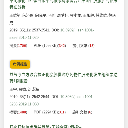
不同糖化血红蛋白水平的糖尿病患者合并细菌性肝脓肿的临床
特征分析
王维钊
朱沁玲
向晓星
马莉
居梦娴
金小龙
王永超
韩维维
徐庆
,
,
,
,
,
,
,
,
成
2019, 35(11): 2537-2541.
DOI:
10.3969/j.issn.1001-
5256.2019.11.029
摘要
PDF (1986KB)
施引文献
(
1706
)
(
342
)
(
13
)
病例报告
益气凉血方联合扶正化瘀胶囊治疗药物性肝硬化发生组织学逆
转1例报告
王宇
吕婧
刘成海
,
,
2019, 35(11): 2542-2544.
DOI:
10.3969/j.issn.1001-
5256.2019.11.030
摘要
PDF (2294KB)
施引文献
(
1488
)
(
311
)
(
6
)
肝癌肝移植术后并发第7天综合征1例报告