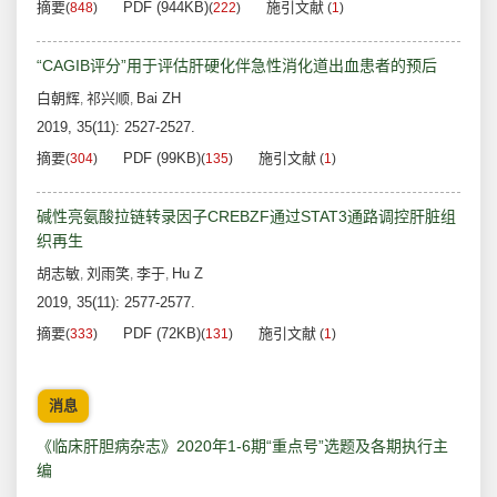
摘要
PDF (944KB)
施引文献
(
848
)
(
222
)
(
1
)
“CAGIB评分”用于评估肝硬化伴急性消化道出血患者的预后
白朝辉
祁兴顺
Bai ZH
,
,
2019, 35(11): 2527-2527.
摘要
PDF (99KB)
施引文献
(
304
)
(
135
)
(
1
)
碱性亮氨酸拉链转录因子CREBZF通过STAT3通路调控肝脏组
织再生
胡志敏
刘雨笑
李于
Hu Z
,
,
,
2019, 35(11): 2577-2577.
摘要
PDF (72KB)
施引文献
(
333
)
(
131
)
(
1
)
消息
《临床肝胆病杂志》2020年1-6期“重点号”选题及各期执行主
编