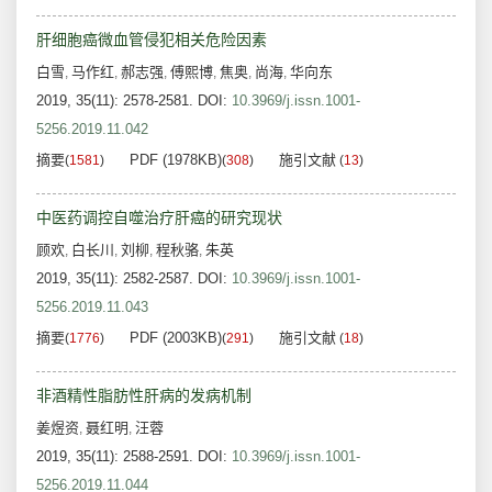
肝细胞癌微血管侵犯相关危险因素
白雪
马作红
郝志强
傅熙博
焦奥
尚海
华向东
,
,
,
,
,
,
2019, 35(11): 2578-2581.
DOI:
10.3969/j.issn.1001-
5256.2019.11.042
摘要
PDF (1978KB)
施引文献
(
1581
)
(
308
)
(
13
)
中医药调控自噬治疗肝癌的研究现状
顾欢
白长川
刘柳
程秋骆
朱英
,
,
,
,
2019, 35(11): 2582-2587.
DOI:
10.3969/j.issn.1001-
5256.2019.11.043
摘要
PDF (2003KB)
施引文献
(
1776
)
(
291
)
(
18
)
非酒精性脂肪性肝病的发病机制
姜煜资
聂红明
汪蓉
,
,
2019, 35(11): 2588-2591.
DOI:
10.3969/j.issn.1001-
5256.2019.11.044