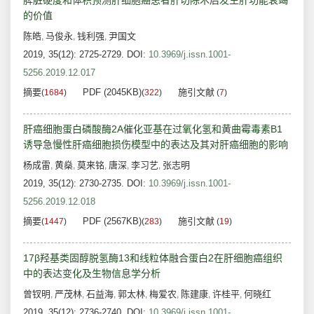
脾脏硬度和体积预测肝细胞癌患者肝切除术后发生肝功能衰竭
的价值
陈皓
马俊永
钱利强
尹国文
,
,
,
2019, 35(12): 2725-2729.
DOI:
10.3969/j.issn.1001-
5256.2019.12.017
摘要
PDF (2045KB)
施引文献
(
1684
)
(
322
)
(
7
)
肝癌细胞蛋白磷酸酶2A催化亚基在过氧化氢和黄曲霉毒素B1
诱导急慢性肝癌细胞损伤模型中的表达及其对肝癌细胞的影响
杨成雷
黄燊
莫来铭
唐深
李习艺
张志明
,
,
,
,
,
2019, 35(12): 2730-2735.
DOI:
10.3969/j.issn.1001-
5256.2019.12.018
摘要
PDF (2567KB)
施引文献
(
1447
)
(
283
)
(
19
)
17β羟基类固醇脱氢酶13和线粒体融合蛋白2在肝细胞癌组织
中的表达变化及生物信息学分析
曾钗明
严茂林
石益海
郭太林
梅爱农
陈建康
许桂平
何晓红
,
,
,
,
,
,
,
2019, 35(12): 2736-2740.
DOI:
10.3969/j.issn.1001-