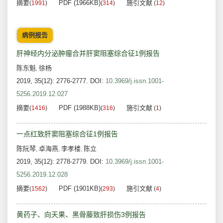
摘要
PDF (1966KB)
施引文献
(
1991
)
(
314
)
(
12
)
病例报告
肝神经内分泌肿瘤合并肝窦阻塞综合征1例报告
陈东魁
徐杨
,
2019, 35(12): 2776-2777.
DOI:
10.3969/j.issn.1001-
5256.2019.12.027
摘要
PDF (1988KB)
施引文献
(
1416
)
(
316
)
(
1
)
一点红致肝窦阻塞综合征1例报告
陈阮琴
卓海燕
李孝楼
陈立
,
,
,
2019, 35(12): 2778-2779.
DOI:
10.3969/j.issn.1001-
5256.2019.12.028
摘要
PDF (1901KB)
施引文献
(
1562
)
(
293
)
(
4
)
黄药子、向天果、黑骨藤致肝损伤3例报告