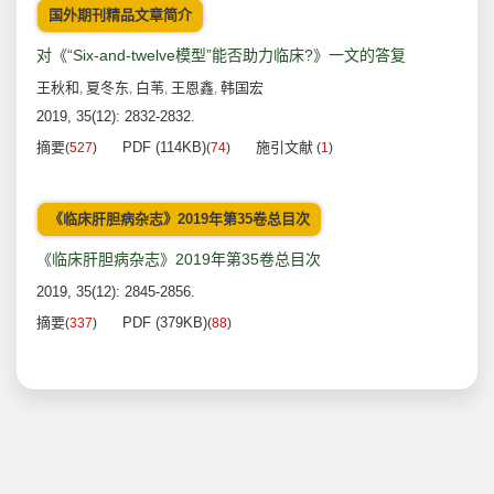
国外期刊精品文章简介
对《“Six-and-twelve模型”能否助力临床?》一文的答复
王秋和
夏冬东
白苇
王恩鑫
韩国宏
,
,
,
,
2019, 35(12): 2832-2832.
摘要
PDF (114KB)
施引文献
(
527
)
(
74
)
(
1
)
《临床肝胆病杂志》2019年第35卷总目次
《临床肝胆病杂志》2019年第35卷总目次
2019, 35(12): 2845-2856.
摘要
PDF (379KB)
(
337
)
(
88
)