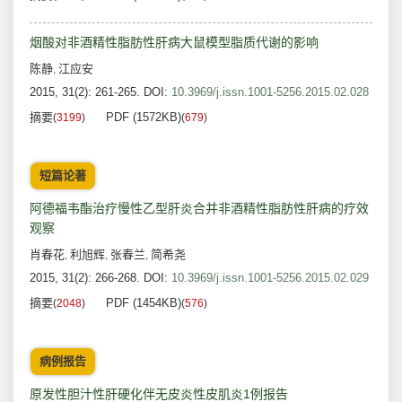
烟酸对非酒精性脂肪性肝病大鼠模型脂质代谢的影响
陈静
江应安
,
2015, 31(2): 261-265.
DOI:
10.3969/j.issn.1001-5256.2015.02.028
摘要
PDF (1572KB)
(
3199
)
(
679
)
短篇论著
阿德福韦酯治疗慢性乙型肝炎合并非酒精性脂肪性肝病的疗效
观察
肖春花
利旭辉
张春兰
简希尧
,
,
,
2015, 31(2): 266-268.
DOI:
10.3969/j.issn.1001-5256.2015.02.029
摘要
PDF (1454KB)
(
2048
)
(
576
)
病例报告
原发性胆汁性肝硬化伴无皮炎性皮肌炎1例报告