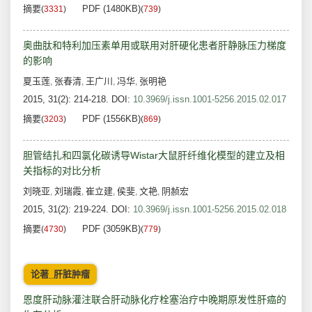
摘要
PDF (1480KB)
(
3331
)
(
739
)
奥曲肽和特利加压素单用或联用对肝硬化患者肝静脉压力梯度
的影响
夏玉莲
张春清
王广川
冯华
张明艳
,
,
,
,
2015, 31(2): 214-218.
DOI:
10.3969/j.issn.1001-5256.2015.02.017
摘要
PDF (1556KB)
(
3203
)
(
869
)
胆管结扎和四氯化碳诱导Wistar大鼠肝纤维化模型的建立及相
关指标的对比分析
刘晓亚
刘瑞霞
崔立建
侯斐
文艳
阴赪宏
,
,
,
,
,
2015, 31(2): 219-224.
DOI:
10.3969/j.issn.1001-5256.2015.02.018
摘要
PDF (3059KB)
(
4730
)
(
779
)
论著_肝脏肿瘤
恩度肝动脉灌注联合肝动脉化疗栓塞治疗中晚期原发性肝癌的