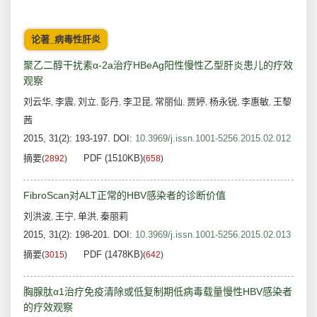
论著_病毒性肝炎
聚乙二醇干扰素α-2a治疗HBeAg阳性慢性乙型肝炎患儿的疗效
观察
刘云华
李震
刘立
彭丹
李卫昆
常丽仙
贾婷
杨永锐
李惠敏
王黎
,
,
,
,
,
,
,
,
,
茜
2015, 31(2): 193-197.
DOI:
10.3969/j.issn.1001-5256.2015.02.012
摘要
PDF (1510KB)
(
2892
)
(
658
)
FibroScan对ALT正常的HBV感染者的诊断价值
刘洪波
王宁
单洪
秦丽莉
,
,
,
2015, 31(2): 198-201.
DOI:
10.3969/j.issn.1001-5256.2015.02.013
摘要
PDF (1478KB)
(
3015
)
(
642
)
胸腺肽α1治疗免疫清除或低复制期低病毒载量慢性HBV感染者
的疗效观察