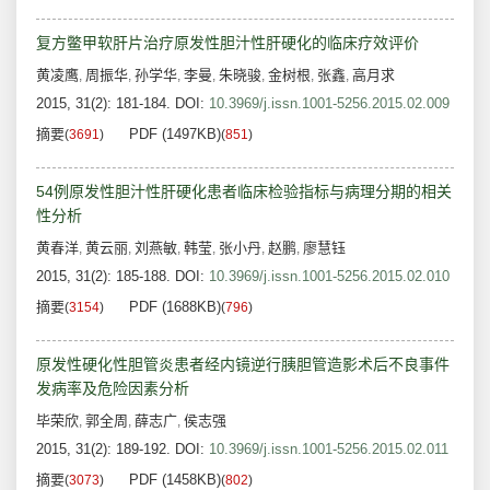
复方鳖甲软肝片治疗原发性胆汁性肝硬化的临床疗效评价
黄凌鹰
周振华
孙学华
李曼
朱晓骏
金树根
张鑫
高月求
,
,
,
,
,
,
,
2015, 31(2): 181-184.
DOI:
10.3969/j.issn.1001-5256.2015.02.009
摘要
PDF (1497KB)
(
3691
)
(
851
)
54例原发性胆汁性肝硬化患者临床检验指标与病理分期的相关
性分析
黄春洋
黄云丽
刘燕敏
韩莹
张小丹
赵鹏
廖慧钰
,
,
,
,
,
,
2015, 31(2): 185-188.
DOI:
10.3969/j.issn.1001-5256.2015.02.010
摘要
PDF (1688KB)
(
3154
)
(
796
)
原发性硬化性胆管炎患者经内镜逆行胰胆管造影术后不良事件
发病率及危险因素分析
毕荣欣
郭全周
薛志广
侯志强
,
,
,
2015, 31(2): 189-192.
DOI:
10.3969/j.issn.1001-5256.2015.02.011
摘要
PDF (1458KB)
(
3073
)
(
802
)