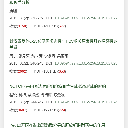
和预后分析
唐啸
2015, 31(2): 236-239.
DOI:
10.3969/j.issn.1001-5256.2015.02.022
摘要
PDF (1460KB)
(
3150
)
(
677
)
雌激素受体α-29位基因多态性与HBV相关原发性肝癌易感性的
关系
周宁
张月荣
魏世芳
李象霖
吴丽阳
,
,
,
,
2015, 31(2): 240-243.
DOI:
10.3969/j.issn.1001-5256.2015.02.023
摘要
PDF (1501KB)
(
2902
)
(
653
)
NOTCH4基因表达对肝细胞癌血管生成拟态形成的影响
程锐
柯坤
蔡欣然
周浩辉
陈燕凌
,
,
,
,
2015, 31(2): 244-247.
DOI:
10.3969/j.issn.1001-5256.2015.02.024
摘要
PDF (1921KB)
(
3607
)
(
729
)
Peg10基因在黏着斑激酶介导的肝癌细胞耐药中的作用