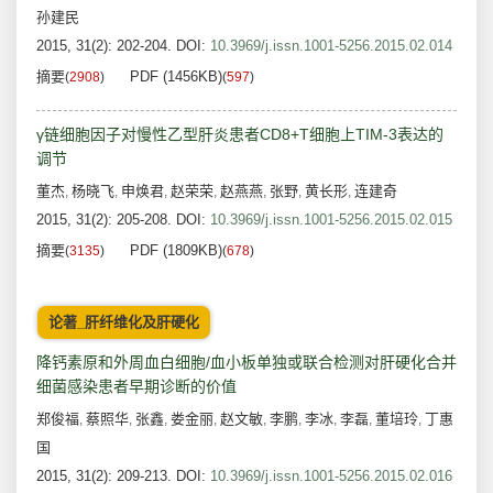
孙建民
2015, 31(2): 202-204.
DOI:
10.3969/j.issn.1001-5256.2015.02.014
摘要
PDF (1456KB)
(
2908
)
(
597
)
γ链细胞因子对慢性乙型肝炎患者CD8+T细胞上TIM-3表达的
调节
董杰
杨晓飞
申焕君
赵荣荣
赵燕燕
张野
黄长形
连建奇
,
,
,
,
,
,
,
2015, 31(2): 205-208.
DOI:
10.3969/j.issn.1001-5256.2015.02.015
摘要
PDF (1809KB)
(
3135
)
(
678
)
论著_肝纤维化及肝硬化
降钙素原和外周血白细胞/血小板单独或联合检测对肝硬化合并
细菌感染患者早期诊断的价值
郑俊福
蔡照华
张鑫
娄金丽
赵文敏
李鹏
李冰
李磊
董培玲
丁惠
,
,
,
,
,
,
,
,
,
国
2015, 31(2): 209-213.
DOI:
10.3969/j.issn.1001-5256.2015.02.016