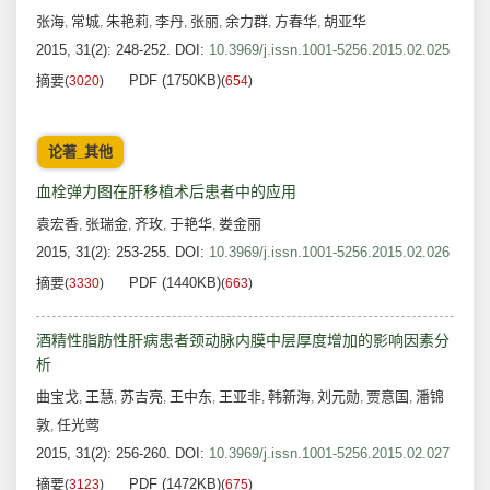
张海
常城
朱艳莉
李丹
张丽
余力群
方春华
胡亚华
,
,
,
,
,
,
,
2015, 31(2): 248-252.
DOI:
10.3969/j.issn.1001-5256.2015.02.025
摘要
PDF (1750KB)
(
3020
)
(
654
)
论著_其他
血栓弹力图在肝移植术后患者中的应用
袁宏香
张瑞金
齐玫
于艳华
娄金丽
,
,
,
,
2015, 31(2): 253-255.
DOI:
10.3969/j.issn.1001-5256.2015.02.026
摘要
PDF (1440KB)
(
3330
)
(
663
)
酒精性脂肪性肝病患者颈动脉内膜中层厚度增加的影响因素分
析
曲宝戈
王慧
苏吉亮
王中东
王亚非
韩新海
刘元勋
贾意国
潘锦
,
,
,
,
,
,
,
,
敦
任光莺
,
2015, 31(2): 256-260.
DOI:
10.3969/j.issn.1001-5256.2015.02.027
摘要
PDF (1472KB)
(
3123
)
(
675
)