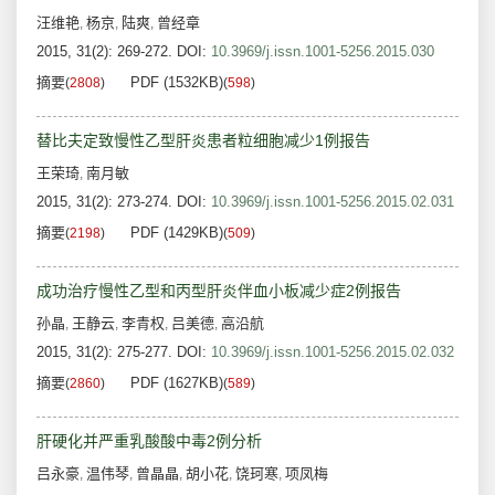
汪维艳
杨京
陆爽
曾经章
,
,
,
2015, 31(2): 269-272.
DOI:
10.3969/j.issn.1001-5256.2015.030
摘要
PDF (1532KB)
(
2808
)
(
598
)
替比夫定致慢性乙型肝炎患者粒细胞减少1例报告
王荣琦
南月敏
,
2015, 31(2): 273-274.
DOI:
10.3969/j.issn.1001-5256.2015.02.031
摘要
PDF (1429KB)
(
2198
)
(
509
)
成功治疗慢性乙型和丙型肝炎伴血小板减少症2例报告
孙晶
王静云
李青权
吕美德
高沿航
,
,
,
,
2015, 31(2): 275-277.
DOI:
10.3969/j.issn.1001-5256.2015.02.032
摘要
PDF (1627KB)
(
2860
)
(
589
)
肝硬化并严重乳酸酸中毒2例分析
吕永豪
温伟琴
曾晶晶
胡小花
饶珂寒
项凤梅
,
,
,
,
,