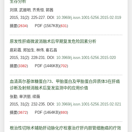
生存分析
刘琪
武振明
齐秀恒
郭茜
,
,
,
2015, 31(2): 225-227.
DOI:
10.3969/j.issn.1001-5256.2015.02.019
摘要
PDF (1567KB)
(
2634
)
(
631
)
原发性肝癌微波消融术后早期复发危险因素分析
扈彩霞
郑加生
林伟
崔石昌
,
,
,
2015, 31(2): 228-231.
DOI:
10.3969/j.issn.1001-5256.2015.020
摘要
PDF (1446KB)
(
3382
)
(
702
)
血清高尔基体糖蛋白73、甲胎蛋白及甲胎蛋白异质体3在肝癌
诊断及射频消融术后复发监测中的应用价值
张勤
单洪丽
续薇
,
,
2015, 31(2): 232-235.
DOI:
10.3969/j.issn.1001-5256.2015.02.021
摘要
PDF (1464KB)
(
3672
)
(
693
)
根治性切除术辅助肝动脉化疗栓塞治疗肝内胆管细胞癌的疗效