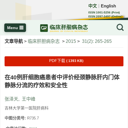
中文
English
｜
ISSN 1001-5256 (Print)
ISSN 2097-3497 (Online)
CN 22-1108/R
Menu
文章导航
>
临床肝胆病杂志
>
2015
>
31(2): 265-265
PDF下载
( 1393 KB)
在40例肝细胞癌患者中评价经颈静脉肝内门体
静脉分流的疗效和安全性
张泽天
,
王中峰
吉林大学第一医院肝病科
中图分类号:
R735.7