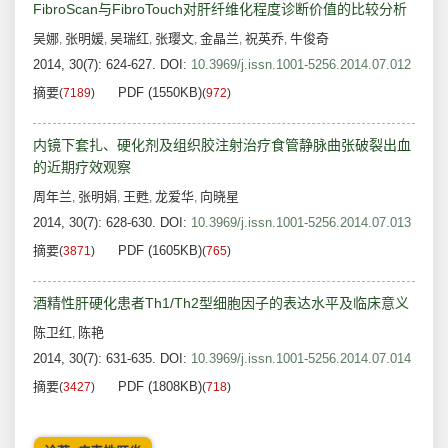
FibroScan与FibroTouch对肝纤维化程度诊断价值的比较分析
吴娜
张明媛
吴瑞红
张璎文
金晶兰
祝英乔
牛俊奇
,
,
,
,
,
,
2014, 30(7): 624-627.
DOI:
10.3969/j.issn.1001-5256.2014.07.012
摘要
PDF (1550KB)
(
7189
)
(
972
)
内镜下套扎、硬化剂及组织胶注射治疗食管静脉曲张破裂出血
的近期疗效观察
周年兰
张明娟
王甦
龙爱华
向晓星
,
,
,
,
2014, 30(7): 628-630.
DOI:
10.3969/j.issn.1001-5256.2014.07.013
摘要
PDF (1605KB)
(
3871
)
(
765
)
酒精性肝硬化患者Th1/Th2型细胞因子的表达水平及临床意义
陈卫红
陈艳
,
2014, 30(7): 631-635.
DOI:
10.3969/j.issn.1001-5256.2014.07.014
摘要
PDF (1808KB)
(
3427
)
(
718
)