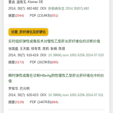
董迪
温晓玉
Kleiner DE
,
,
2014, 30(7): 682-682.
DOI:
肝胆病杂志 2014,30(07),682
摘要
PDF (1314KB)
(
2044
)
(
551
)
论著_肝纤维化及肝硬化
实时组织弹性成像技术对慢性乙型肝炎肝纤维化的诊断价值
张国盛
王天懿
徐有青
周莉
耿楠
陈煜
,
,
,
,
,
2014, 30(7): 616-619.
DOI:
10.3969/j.issn.1001-5256.2014.07.010
摘要
PDF (1623KB)
(
3173
)
(
695
)
瞬时弹性成像在诊断HBeAg阴性慢性乙型肝炎肝纤维化中的价
值
罗俊华
巴元明
,
2014, 30(7): 620-623.
DOI:
10.3969/j.issn.1001-5256.2014.07.011
摘要
PDF (1447KB)
(
3129
)
(
684
)