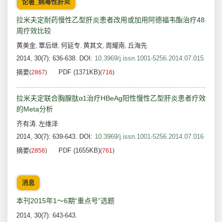
论著_病毒性肝炎
拉米夫定耐药慢性乙型肝炎患者改用或加用阿德福韦酯治疗48
周疗效比较
黄美金
覃后继
何延专
黄其文
周耀南
丘海先
,
,
,
,
,
2014, 30(7): 636-638.
DOI:
10.3969/j.issn.1001-5256.2014.07.015
摘要
PDF (1371KB)
(
2867
)
(
716
)
拉米夫定联合胸腺肽α1治疗HBeAg阳性慢性乙型肝炎患者疗效
的Meta分析
齐有涛
左维泽
,
2014, 30(7): 639-643.
DOI:
10.3969/j.issn.1001-5256.2014.07.016
摘要
PDF (1655KB)
(
2856
)
(
761
)
消息
本刊2015年1～6期“重点号”选题
2014, 30(7): 643-643.