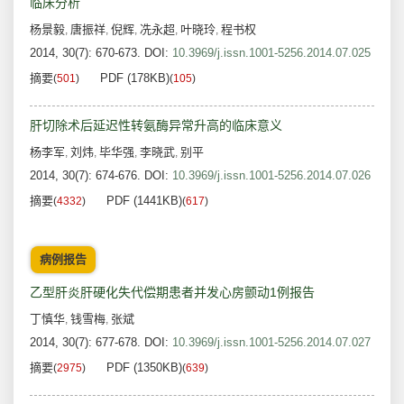
临床分析
杨景毅
唐振祥
倪辉
冼永超
叶晓玲
程书权
,
,
,
,
,
2014, 30(7): 670-673.
DOI:
10.3969/j.issn.1001-5256.2014.07.025
摘要
PDF (178KB)
(
501
)
(
105
)
肝切除术后延迟性转氨酶异常升高的临床意义
杨李军
刘炜
毕华强
李晓武
别平
,
,
,
,
2014, 30(7): 674-676.
DOI:
10.3969/j.issn.1001-5256.2014.07.026
摘要
PDF (1441KB)
(
4332
)
(
617
)
病例报告
乙型肝炎肝硬化失代偿期患者并发心房颤动1例报告
丁慎华
钱雪梅
张斌
,
,
2014, 30(7): 677-678.
DOI:
10.3969/j.issn.1001-5256.2014.07.027
摘要
PDF (1350KB)
(
2975
)
(
639
)