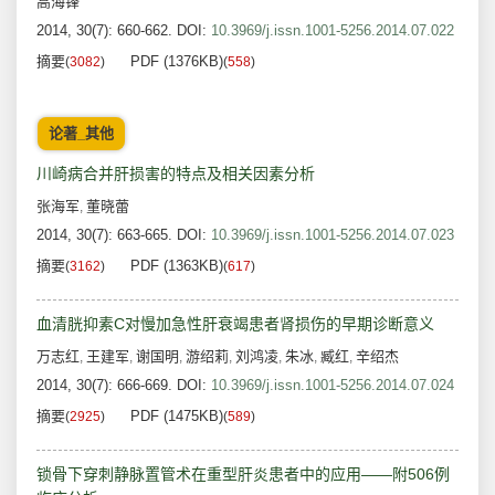
高海锋
2014, 30(7): 660-662.
DOI:
10.3969/j.issn.1001-5256.2014.07.022
摘要
PDF (1376KB)
(
3082
)
(
558
)
论著_其他
川崎病合并肝损害的特点及相关因素分析
张海军
董晓蕾
,
2014, 30(7): 663-665.
DOI:
10.3969/j.issn.1001-5256.2014.07.023
摘要
PDF (1363KB)
(
3162
)
(
617
)
血清胱抑素C对慢加急性肝衰竭患者肾损伤的早期诊断意义
万志红
王建军
谢国明
游绍莉
刘鸿凌
朱冰
臧红
辛绍杰
,
,
,
,
,
,
,
2014, 30(7): 666-669.
DOI:
10.3969/j.issn.1001-5256.2014.07.024
摘要
PDF (1475KB)
(
2925
)
(
589
)
锁骨下穿刺静脉置管术在重型肝炎患者中的应用——附506例