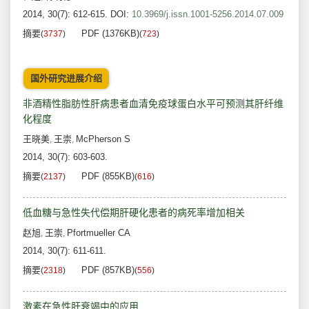
2014, 30(7): 612-615.
DOI:
10.3969/j.issn.1001-5256.2014.07.009
摘要
PDF (1376KB)
(
3737
)
(
723
)
国外研究进展介绍
非酒精性脂肪性肝病患者血清免疫球蛋白水平可预测其肝纤维
化程度
王晓美
王崇
McPherson S
,
,
2014, 30(7): 603-603.
摘要
PDF (855KB)
(
2137
)
(
616
)
低血糖与急性失代偿期肝硬化患者的病死率增加相关
赵旭
王崇
Pfortmueller CA
,
,
2014, 30(7): 611-611.
摘要
PDF (857KB)
(
2318
)
(
556
)
激素在急性肝衰竭中的应用