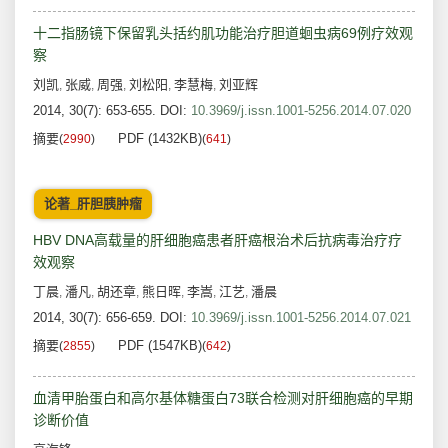
十二指肠镜下保留乳头括约肌功能治疗胆道蛔虫病69例疗效观
察
刘凯
张威
周强
刘松阳
李慧梅
刘亚辉
,
,
,
,
,
2014, 30(7): 653-655.
DOI:
10.3969/j.issn.1001-5256.2014.07.020
摘要
PDF (1432KB)
(
2990
)
(
641
)
论著_肝胆胰肿瘤
HBV DNA高载量的肝细胞癌患者肝癌根治术后抗病毒治疗疗
效观察
丁晨
潘凡
胡还章
熊日晖
李嵩
江艺
潘晨
,
,
,
,
,
,
2014, 30(7): 656-659.
DOI:
10.3969/j.issn.1001-5256.2014.07.021
摘要
PDF (1547KB)
(
2855
)
(
642
)
血清甲胎蛋白和高尔基体糖蛋白73联合检测对肝细胞癌的早期
诊断价值