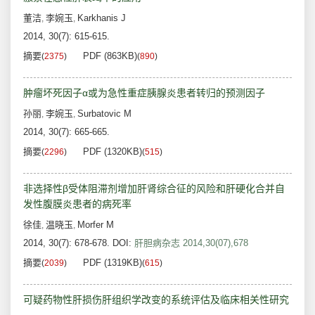
董洁
李婉玉
Karkhanis J
,
,
2014, 30(7): 615-615.
摘要
PDF (863KB)
(
2375
)
(
890
)
肿瘤坏死因子α或为急性重症胰腺炎患者转归的预测因子
孙丽
李婉玉
Surbatovic M
,
,
2014, 30(7): 665-665.
摘要
PDF (1320KB)
(
2296
)
(
515
)
非选择性β受体阻滞剂增加肝肾综合征的风险和肝硬化合并自
发性腹膜炎患者的病死率
徐佳
温晓玉
Morfer M
,
,
2014, 30(7): 678-678.
DOI:
肝胆病杂志 2014,30(07),678
摘要
PDF (1319KB)
(
2039
)
(
615
)
可疑药物性肝损伤肝组织学改变的系统评估及临床相关性研究