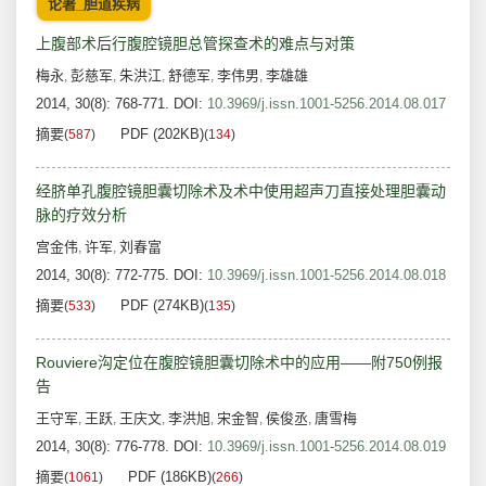
论著_胆道疾病
上腹部术后行腹腔镜胆总管探查术的难点与对策
梅永
彭慈军
朱洪江
舒德军
李伟男
李雄雄
,
,
,
,
,
2014, 30(8): 768-771.
DOI:
10.3969/j.issn.1001-5256.2014.08.017
摘要
PDF (202KB)
(
587
)
(
134
)
经脐单孔腹腔镜胆囊切除术及术中使用超声刀直接处理胆囊动
脉的疗效分析
宫金伟
许军
刘春富
,
,
2014, 30(8): 772-775.
DOI:
10.3969/j.issn.1001-5256.2014.08.018
摘要
PDF (274KB)
(
533
)
(
135
)
Rouviere沟定位在腹腔镜胆囊切除术中的应用——附750例报
告
王守军
王跃
王庆文
李洪旭
宋金智
侯俊丞
唐雪梅
,
,
,
,
,
,
2014, 30(8): 776-778.
DOI:
10.3969/j.issn.1001-5256.2014.08.019
摘要
PDF (186KB)
(
1061
)
(
266
)