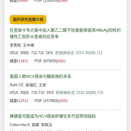
摘要
PDF (1391KB)
(
3446
)
(
566
)
国外研究进展介绍
在恩替卡韦方案中加入聚乙二醇干扰素能够提高HBeAg阳性的
慢性乙型肝炎患者的应答率
李青权
王中峰
,
2014, 30(8): 711-711.
DOI:
肝胆病杂志 2014,30(08),711
摘要
PDF (875KB)
(
1397
)
(
592
)
美国人群HCV感染与糖尿病的关系
Ruhl CE
吴瑞红
王崇
,
,
2014, 30(8): 715-715.
DOI:
肝胆病杂志 2014,30(08),715
摘要
PDF (1578KB)
(
1251
)
(
505
)
脾硬度可能成为HCV感染肝硬化失代偿预测指标
Colecchia A
吴娜
李婉玉
,
,