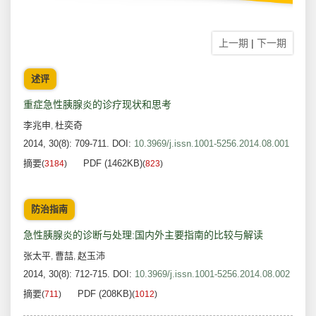
上一期
|
下一期
述评
重症急性胰腺炎的诊疗现状和思考
李兆申
杜奕奇
,
2014, 30(8): 709-711.
DOI:
10.3969/j.issn.1001-5256.2014.08.001
摘要
PDF (1462KB)
(
3184
)
(
823
)
防治指南
急性胰腺炎的诊断与处理:国内外主要指南的比较与解读
张太平
曹喆
赵玉沛
,
,
2014, 30(8): 712-715.
DOI:
10.3969/j.issn.1001-5256.2014.08.002
摘要
PDF (208KB)
(
711
)
(
1012
)