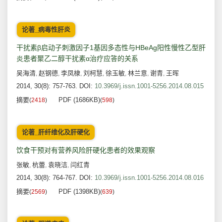
论著_病毒性肝炎
干扰素β启动子刺激因子1基因多态性与HBeAg阳性慢性乙型肝
炎患者聚乙二醇干扰素α治疗应答的关系
吴海清
赵钢德
李凤棣
刘柯慧
徐玉敏
林兰意
谢青
王晖
,
,
,
,
,
,
,
2014, 30(8): 757-763.
DOI:
10.3969/j.issn.1001-5256.2014.08.015
摘要
PDF (1686KB)
(
2418
)
(
598
)
论著_肝纤维化及肝硬化
饮食干预对有营养风险肝硬化患者的效果观察
张敏
杭蕾
袁晓洁
闫红青
,
,
,
2014, 30(8): 764-767.
DOI:
10.3969/j.issn.1001-5256.2014.08.016
摘要
PDF (1398KB)
(
2569
)
(
639
)