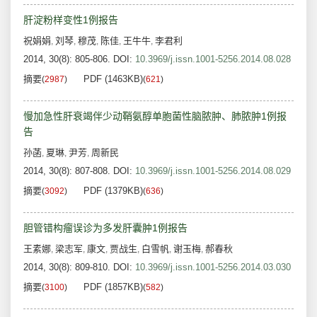
肝淀粉样变性1例报告
祝娟娟
刘琴
穆茂
陈佳
王牛牛
李君利
,
,
,
,
,
2014, 30(8): 805-806.
DOI:
10.3969/j.issn.1001-5256.2014.08.028
摘要
PDF (1463KB)
(
2987
)
(
621
)
慢加急性肝衰竭伴少动鞘氨醇单胞菌性脑脓肿、肺脓肿1例报
告
孙菡
夏琳
尹芳
周新民
,
,
,
2014, 30(8): 807-808.
DOI:
10.3969/j.issn.1001-5256.2014.08.029
摘要
PDF (1379KB)
(
3092
)
(
636
)
胆管错构瘤误诊为多发肝囊肿1例报告
王素娜
梁志军
康文
贾战生
白雪帆
谢玉梅
郝春秋
,
,
,
,
,
,
2014, 30(8): 809-810.
DOI:
10.3969/j.issn.1001-5256.2014.03.030
摘要
PDF (1857KB)
(
3100
)
(
582
)