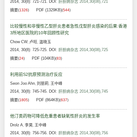
2014, 30(8): 721-721.
DOI:
肝胆病杂志 2014,30(08),721
摘要
PDF (1329KB)
(
1326
)
(
544
)
比较慢性和非慢性乙型肝炎患者急性戊型肝炎感染的后果:香港
3所地区医院的10年回顾性研究
Chow CW
卢旺
温晓玉
,
,
2014, 30(8): 725-725.
DOI:
肝胆病杂志 2014,30(08),725
摘要
PDF (104KB)
(
24
)
(
83
)
利用前S2抗原预测治疗反应
Seon Joo Ahn
刘丽莉
王中峰
,
,
2014, 30(8): 745-745.
DOI:
肝胆病杂志 2014,30(08),745
摘要
PDF (864KB)
(
1805
)
(
637
)
他汀类药物可降低危重患者缺氧性肝炎的发生率
Drolz A
李昊
王中峰
,
,
2014, 30(8): 756-756.
DOI:
肝胆病杂志 2014,30(08),756