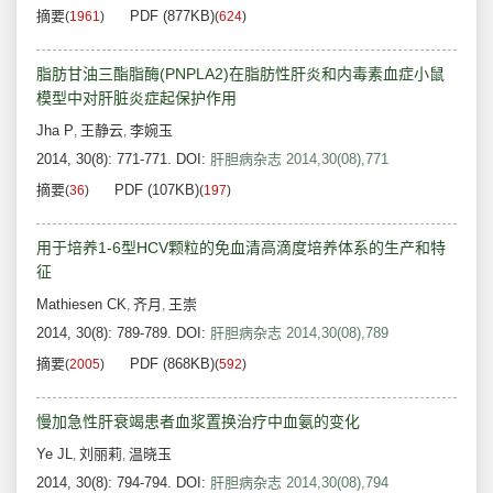
摘要
PDF (877KB)
(
1961
)
(
624
)
脂肪甘油三酯脂酶(PNPLA2)在脂肪性肝炎和内毒素血症小鼠
模型中对肝脏炎症起保护作用
Jha P
王静云
李婉玉
,
,
2014, 30(8): 771-771.
DOI:
肝胆病杂志 2014,30(08),771
摘要
PDF (107KB)
(
36
)
(
197
)
用于培养1-6型HCV颗粒的免血清高滴度培养体系的生产和特
征
Mathiesen CK
齐月
王崇
,
,
2014, 30(8): 789-789.
DOI:
肝胆病杂志 2014,30(08),789
摘要
PDF (868KB)
(
2005
)
(
592
)
慢加急性肝衰竭患者血浆置换治疗中血氨的变化
Ye JL
刘丽莉
温晓玉
,
,
2014, 30(8): 794-794.
DOI:
肝胆病杂志 2014,30(08),794