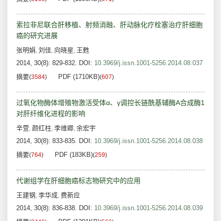
索拉非尼联合肝移植、射频消融、肝动脉化疗栓塞治疗肝细胞
癌的研究进展
张明娟
刘佳
向晓星
王甦
,
,
,
2014, 30(8): 829-832.
DOI:
10.3969/j.issn.1001-5256.2014.08.037
摘要
PDF (1710KB)
(
3584
)
(
607
)
过氧化物酶体增殖物激活受体α、γ调控长链酰基辅酶A合成酶1
对肝纤维化进程的影响
辛萱
颜红柱
李维卿
余宏宇
,
,
,
2014, 30(8): 833-835.
DOI:
10.3969/j.issn.1001-5256.2014.08.038
摘要
PDF (183KB)
(
764
)
(
259
)
代谢组学在肝细胞癌标志物研究中的应用
王建钢
李华成
费新应
,
,
2014, 30(8): 836-838.
DOI:
10.3969/j.issn.1001-5256.2014.08.039