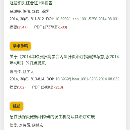
胆管消失综合征1例报告
马琳媛
陈倩
华瑞
潘煜
,
,
,
2014, 30(8): 811-812.
DOI:
10.3969/j.issn.1001-5256.2014.08.031
摘要
PDF (1737KB)
(
2547
)
(
583
)
学术争鸣
关于《2014年欧洲肝病学会丙型肝炎治疗指南推荐意见(2014
年4月)》的几点意见
戴明佳
颜学兵
,
2014, 30(8): 813-814.
DOI:
10.3969/j.issn.1001-5256.2014.08.032
摘要
PDF (248KB)
(
502
)
(
218
)
综述
急性胰腺炎微循环障碍的发生机制及其治疗进展
侯斐
刘瑞霞
阴赪宏
,
,