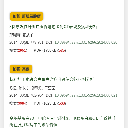
论著_肝胆胰肿瘤
8例原发性肝脏血管肉瘤患者的CT表现及病理分析
邢曜耀
夏从羊
,
2014, 30(8): 779-781.
DOI:
10.3969/j.issn.1001-5256.2014.08.020
摘要
PDF (1795KB)
(
2951
)
(
535
)
论著_其他
特利加压素联合白蛋白治疗肝肾综合征24例分析
陈思
孙长宇
张致淏
王莹莹
,
,
,
2014, 30(8): 782-784.
DOI:
10.3969/j.issn.1001-5256.2014.08.021
摘要
PDF (1623KB)
(
3084
)
(
568
)
高尔基蛋白73、甲胎蛋白异质体3、甲胎蛋白和α-L-岩藻糖苷
酶在肝脏疾病中的诊断价值