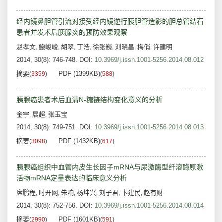
经内镜鼻胆管引流对接受经内镜逆行胰胆管造影的胆总管结石
患者并发术后胰腺炎的预防效果观察
赵孝文
鲍峻峻
胡翠
丁浩
徐张巍
刘晓昌
梅俏
许建明
,
,
,
,
,
,
,
2014, 30(8): 746-748.
DOI:
10.3969/j.issn.1001-5256.2014.08.012
摘要
PDF (1399KB)
(
3359
)
(
588
)
胰腺癌患者术后血清N-糖链结构变化意义的分析
金宇
展超
张玉宝
,
,
2014, 30(8): 749-751.
DOI:
10.3969/j.issn.1001-5256.2014.08.013
摘要
PDF (1432KB)
(
3098
)
(
617
)
胰腺癌组织中血管内皮生长因子mRNA与尿激酶型纤溶酶原激
活物mRNA定量表达的临床意义分析
席鹏程
时开网
朱响
杨坤兴
刘子君
卞建民
赵有财
,
,
,
,
,
,
2014, 30(8): 752-756.
DOI:
10.3969/j.issn.1001-5256.2014.08.014
摘要
PDF (1601KB)
(
2990
)
(
591
)