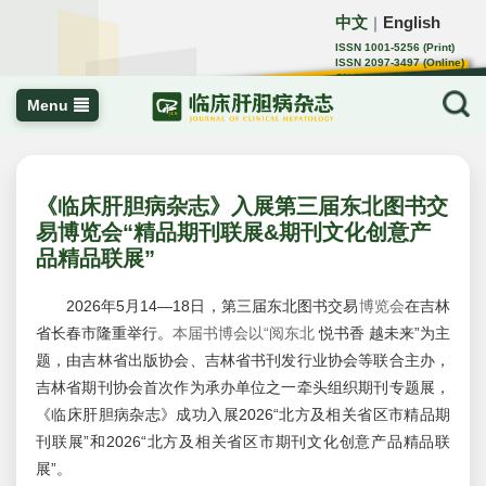
中文
English
｜
ISSN 1001-5256 (Print)
ISSN 2097-3497 (Online)
CN 22-1108/R
Menu
《临床肝胆病杂志》入展第三届东北图书交
易博览会“精品期刊联展&期刊文化创意产
品精品联展”
2026年5月14—18日，第三届东北图书交易
博览会
在吉林
省长春市隆重举行。
本届书博会以“阅东北
悦书香 越未来”为主
题，由吉林省出版协会、吉林省书刊发行业协会等联合主办，
吉林省期刊协会首次作为承办单位之一牵头组织期刊专题展，
《临床肝胆病杂志》成功入展
2026“北方及相关省区市精品期
刊联展”和2026“北方及相关省区市期刊文化创意产品精品联
展”。