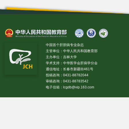
中国首个肝胆病专业杂志
主管单位：中华人民共和国教育部
主办单位：吉林大学
学术支持：中华医学会肝病学分会
通信地址：长春市新疆街461号
投稿咨询：0431-88782044
审稿咨询：0431-88783542
电子信箱：
lcgdb@vip.163.com
昨日IP[
13469
]
昨日PV[
37243
]
今日IP[
18611
]
今日
PV[
38789
]
当前在线[
3033
]
网站设计 © 2020 《临床肝胆病杂志》编辑部
吉ICP备10000617号-1
技