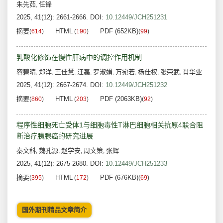
朱先茹
任锋
,
2025, 41(12): 2661-2666.
DOI:
10.12449/JCH251231
摘要
HTML
PDF (652KB)
(
614
)
(
190
)
(
99
)
乳酸化修饰在慢性肝病中的调控作用机制
容碧晴
郑洋
王佳慧
汪磊
罗淑娟
万宛若
杨仕权
张荣武
肖华业
,
,
,
,
,
,
,
,
2025, 41(12): 2667-2674.
DOI:
10.12449/JCH251232
摘要
HTML
PDF (2063KB)
(
860
)
(
203
)
(
92
)
程序性细胞死亡受体1与细胞毒性T淋巴细胞相关抗原4联合阻
断治疗胰腺癌的研究进展
秦文科
魏孔源
赵学安
周文策
张辉
,
,
,
,
2025, 41(12): 2675-2680.
DOI:
10.12449/JCH251233
摘要
HTML
PDF (676KB)
(
395
)
(
172
)
(
69
)
国外期刊精品文章简介