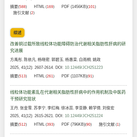
摘要
HTML
PDF (1456KB)
(
588
)
(
169
)
(
101
)
施引文献
(
2
)
综述
改善铜过载所致线粒体功能障碍防治代谢相关脂肪性肝病的研
究进展
方禹彤
陈依凡
杨晓密
郭碧玉
杨惠栾
白雨桐
姚政
,
,
,
,
,
,
2025, 41(12): 2607-2614.
DOI:
10.12449/JCH251223
摘要
HTML
PDF (1107KB)
(
513
)
(
261
)
(
91
)
线粒体功能紊乱在代谢相关脂肪性肝病中的作用机制及中医药
干预研究现状
王丹
张金雪
苏李宁
李红梅
徐冰蕊
李亚静
赖学倩
刘俊宏
,
,
,
,
,
,
,
2025, 41(12): 2615-2621.
DOI:
10.12449/JCH251224
摘要
HTML
PDF (796KB)
施引文献
(
512
)
(
393
)
(
90
)
(
1
)