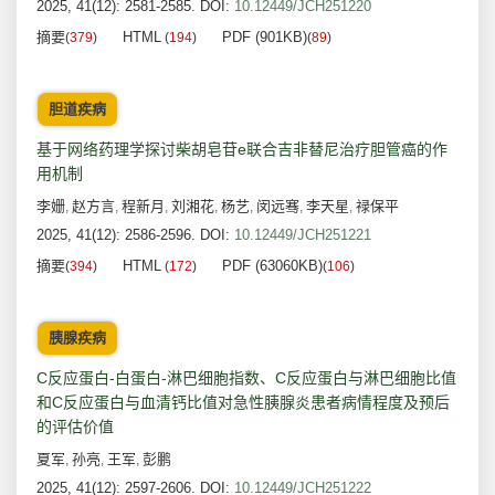
2025, 41(12): 2581-2585.
DOI:
10.12449/JCH251220
摘要
HTML
PDF (901KB)
(
379
)
(
194
)
(
89
)
胆道疾病
基于网络药理学探讨柴胡皂苷e联合吉非替尼治疗胆管癌的作
用机制
李姗
赵方言
程新月
刘湘花
杨艺
闵远骞
李天星
禄保平
,
,
,
,
,
,
,
2025, 41(12): 2586-2596.
DOI:
10.12449/JCH251221
摘要
HTML
PDF (63060KB)
(
394
)
(
172
)
(
106
)
胰腺疾病
C反应蛋白-白蛋白-淋巴细胞指数、C反应蛋白与淋巴细胞比值
和C反应蛋白与血清钙比值对急性胰腺炎患者病情程度及预后
的评估价值
夏军
孙亮
王军
彭鹏
,
,
,
2025, 41(12): 2597-2606.
DOI:
10.12449/JCH251222