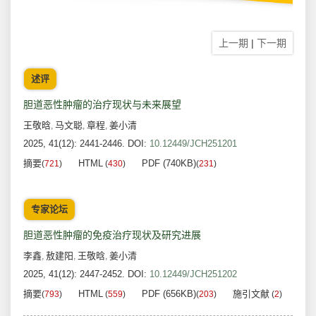
上一期
|
下一期
述评
胆道恶性肿瘤的治疗现状与未来展望
王敬晗
马文聪
章程
姜小清
,
,
,
2025, 41(12): 2441-2446.
DOI:
10.12449/JCH251201
摘要
HTML
PDF (740KB)
(
721
)
(
430
)
(
231
)
专家论坛
胆道恶性肿瘤的免疫治疗现状及研究进展
李鑫
敖建阳
王敬晗
姜小清
,
,
,
2025, 41(12): 2447-2452.
DOI:
10.12449/JCH251202
摘要
HTML
PDF (656KB)
施引文献
(
793
)
(
559
)
(
203
)
(
2
)