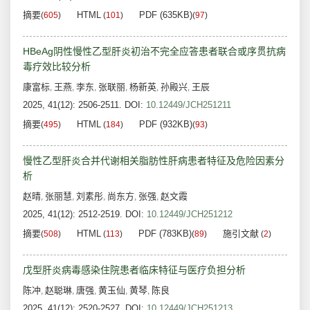
摘要
HTML
PDF (635KB)
(
605
)
(
101
)
(
97
)
HBeAg阴性慢性乙型肝炎初治不完全应答患者联合或序贯抗病
毒疗效比较分析
康富标
王燕
李东
张联丽
杨新英
孙殿兴
王辰
,
,
,
,
,
,
2025, 41(12): 2506-2511.
DOI:
10.12449/JCH251211
摘要
HTML
PDF (932KB)
(
495
)
(
184
)
(
93
)
慢性乙型肝炎合并代谢相关脂肪性肝病患者特征及危险因素分
析
赵晴
张丽慧
刘素彤
尚东方
张强
赵文霞
,
,
,
,
,
2025, 41(12): 2512-2519.
DOI:
10.12449/JCH251212
摘要
HTML
PDF (783KB)
施引文献
(
508
)
(
113
)
(
89
)
(
2
)
戊型肝炎病毒感染住院患者临床特征与医疗负担分析
陈冲
赵聪琳
唐强
黄玉仙
黄琴
陈良
,
,
,
,
,
2025, 41(12): 2520-2527.
DOI:
10.12449/JCH251213