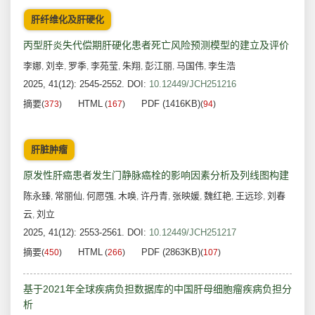
肝纤维化及肝硬化
丙型肝炎失代偿期肝硬化患者死亡风险预测模型的建立及评价
李娜
刘幸
罗季
李苑莹
朱翔
彭江丽
马国伟
李生浩
,
,
,
,
,
,
,
2025, 41(12): 2545-2552.
DOI:
10.12449/JCH251216
摘要
HTML
PDF (1416KB)
(
373
)
(
167
)
(
94
)
肝脏肿瘤
原发性肝癌患者发生门静脉癌栓的影响因素分析及列线图构建
陈永臻
常丽仙
何愿强
木唤
许丹青
张映媛
魏红艳
王远珍
刘春
,
,
,
,
,
,
,
,
云
刘立
,
2025, 41(12): 2553-2561.
DOI:
10.12449/JCH251217
摘要
HTML
PDF (2863KB)
(
450
)
(
266
)
(
107
)
基于2021年全球疾病负担数据库的中国肝母细胞瘤疾病负担分
析