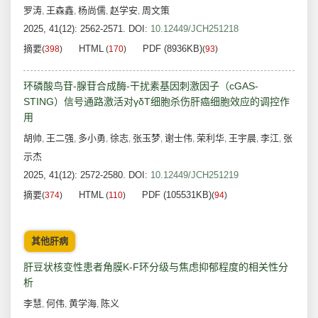
罗涛
王森鑫
杨尚儒
赵学安
周文策
,
,
,
,
2025, 41(12): 2562-2571.
DOI:
10.12449/JCH251218
摘要
HTML
PDF (8936KB)
(
398
)
(
170
)
(
93
)
环磷酸鸟苷-腺苷合成酶-干扰素基因刺激因子（cGAS-
STING）信号通路激活对γδT细胞杀伤肝癌细胞效应的调控作
用
胡帅
王二强
多小勇
徐志
张玉梦
谢士伟
荣利华
王宇晨
李江
张
,
,
,
,
,
,
,
,
,
示杰
2025, 41(12): 2572-2580.
DOI:
10.12449/JCH251219
摘要
HTML
PDF (105531KB)
(
374
)
(
110
)
(
94
)
其他肝病
肝豆状核变性患者角膜K-F环分级与焦虑抑郁程度的相关性分
析
李慧
何伟
黄学海
陈义
,
,
,