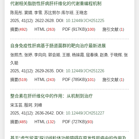
代谢相关脂肪性肝病肝纤维化的代谢重编程机制
陈苑彤
窦婧
李雪
苏比努尔·库尔班
王晓忠
,
,
,
,
2025, 41(12): 2622-2628.
DOI:
10.12449/JCH251225
摘要
HTML
PDF (917KB)
施引文献
(
492
)
(
263
)
(
100
)
(
1
)
自身免疫性肝病基于肠道菌群的靶向治疗最新进展
张照杰
张婷
李向向
郭会姬
王振
杨妹霞
寇春焕
赵勇
于晓辉
张
,
,
,
,
,
,
,
,
,
久聪
2025, 41(12): 2629-2635.
DOI:
10.12449/JCH251226
摘要
HTML
PDF (785KB)
施引文献
(
519
)
(
243
)
(
101
)
(
1
)
整合素在肝纤维化中的作用：从机制到治疗
宋玉芸
殷珂
刘峰
,
,
2025, 41(12): 2636-2642.
DOI:
10.12449/JCH251227
摘要
HTML
PDF (727KB)
(
485
)
(
132
)
(
93
)
基于“虚气留滞”探讨线粒体功能障碍在原发性肝癌中的作用及