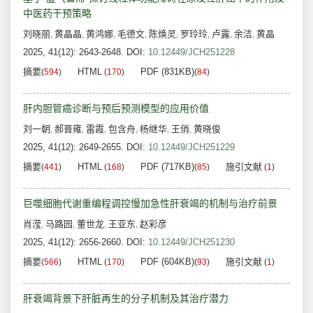
中医药干预策略
刘晓丽
黄晶晶
黄鸿娜
毛德文
陈焕灵
罗玲玲
卢露
余洁
黄晶
,
,
,
,
,
,
,
,
2025, 41(12): 2643-2648.
DOI:
10.12449/JCH251228
摘要
HTML
PDF (831KB)
(
594
)
(
170
)
(
84
)
肝内胆管癌诊断与预后预测模型的应用价值
刘一朝
郝晋雍
雷霞
包含舟
杨继华
王俏
黄晓俊
,
,
,
,
,
,
2025, 41(12): 2649-2655.
DOI:
10.12449/JCH251229
摘要
HTML
PDF (717KB)
施引文献
(
441
)
(
168
)
(
85
)
(
1
)
巨噬细胞代谢重编程调控慢加急性肝衰竭的机制与治疗前景
肖滢
马路园
董世龙
王亚东
赵彩彦
,
,
,
,
2025, 41(12): 2656-2660.
DOI:
10.12449/JCH251230
摘要
HTML
PDF (604KB)
施引文献
(
566
)
(
170
)
(
93
)
(
1
)
肝衰竭背景下肝脏再生的分子机制及其治疗潜力