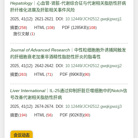
Hepatology
｜心血管-肾脏-代谢综合征与代谢相关脂肪性肝病
肝纤维化进展及肝脏相关事件风险
2025, 41(12): 2621-2621.
DOI:
10.12449/JCH2512.gwqkjpwzjj1
摘要
HTML
PDF (1285KB)
(
258
)
(
108
)
(
108
)
施引文献
(
1
)
Journal of Advanced Research
｜中性粒细胞胞外诱捕网触发
的肝细胞衰老加重非酒精性脂肪性肝炎的脂毒性
2025, 41(12): 2642-2642.
DOI:
10.12449/JCH2512.gwqkjpwzjj2
摘要
HTML
PDF (890KB)
(
263
)
(
71
)
(
90
)
Liver International
｜IL-25通过抑制肝脏巨噬细胞中的Notch信
号改善代谢相关脂肪性肝病
2025, 41(12): 2674-2674.
DOI:
10.12449/JCH2512.gwqkjpwzjj3
摘要
HTML
PDF (902KB)
(
194
)
(
56
)
(
90
)
会议动态