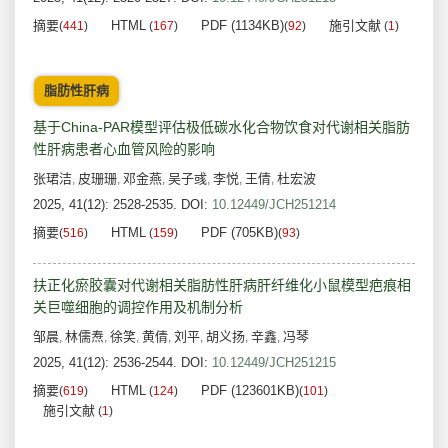
摘要
HTML
PDF (1134KB)
施引文献
(
441
)
(
167
)
(
92
)
(
1
)
脂肪性肝病
基于China-PAR模型评估极低碳水化合物饮食对代谢相关脂肪
性肝病患者心血管风险的影响
张珺洁
皮珊珊
邓金燕
吴子彧
李悦
王倩
杜宏波
,
,
,
,
,
,
2025, 41(12): 2528-2535.
DOI:
10.12449/JCH251214
摘要
HTML
PDF (705KB)
(
516
)
(
159
)
(
93
)
扶正化瘀胶囊对代谢相关脂肪性肝病肝纤维化小鼠模型疤痕相
关巨噬细胞的调控作用及机制分析
邹晨
林儒焘
徐笑
黄倩
刘平
胡义扬
辛鑫
冯琴
,
,
,
,
,
,
,
2025, 41(12): 2536-2544.
DOI:
10.12449/JCH251215
摘要
HTML
PDF (123601KB)
(
619
)
(
124
)
(
101
)
施引文献
(
1
)