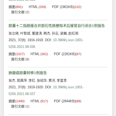
摘要
HTML
PDF (1901KB)
(
891
)
(
269
)
(
102
)
施引文献
(
2
)
胆囊十二指肠瘘合并胆石性肠梗阻术后瘘管自行闭合1例报告
张立晓
叶智斌
董建涛
韩杰
孙云
梁巍
赵红雨
,
,
,
,
,
,
2021, 37(8): 1916-1918.
DOI:
10.3969/j.issn.1001-
5256.2021.08.036
摘要
HTML
PDF (2281KB)
(
1027
)
(
362
)
(
97
)
施引文献
(
8
)
肺腺癌胆囊转移1例报告
张杰
屈茜萍
李红
张绍华
黄河
李富贵
,
,
,
,
,
2021, 37(8): 1919-1920.
DOI:
10.3969/j.issn.1001-
5256.2021.08.037
摘要
HTML
PDF (2844KB)
(
1490
)
(
917
)
(
98
)
施引文献
(
1
)