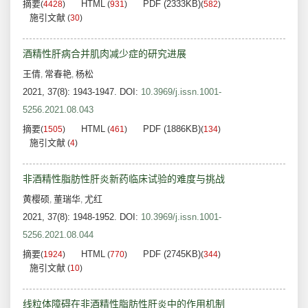
摘要
HTML
PDF (2333KB)
(
4428
)
(
931
)
(
582
)
施引文献
(
30
)
酒精性肝病合并肌肉减少症的研究进展
王倩
常春艳
杨松
,
,
2021, 37(8): 1943-1947.
DOI:
10.3969/j.issn.1001-
5256.2021.08.043
摘要
HTML
PDF (1886KB)
(
1505
)
(
461
)
(
134
)
施引文献
(
4
)
非酒精性脂肪性肝炎新药临床试验的难度与挑战
黄樱硕
董瑞华
尤红
,
,
2021, 37(8): 1948-1952.
DOI:
10.3969/j.issn.1001-
5256.2021.08.044
摘要
HTML
PDF (2745KB)
(
1924
)
(
770
)
(
344
)
施引文献
(
10
)
线粒体障碍在非酒精性脂肪性肝炎中的作用机制