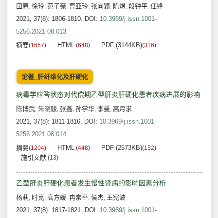
田原
徐玲
范子豪
曹亚玲
张向颖
陈煜
段钟平
任锋
,
,
,
,
,
,
,
2021, 37(8): 1806-1810.
DOI:
10.3969/j.issn.1001-
5256.2021.08.013
摘要
HTML
PDF (3144KB)
(
1657
)
(
648
)
(
316
)
论著_肝纤维化及肝硬化
病毒学应答状态对代偿期乙型肝炎肝硬化患者疾病进展的影响
陈博武
朱晓骏
张鑫
孙学华
李曼
高月求
,
,
,
,
,
2021, 37(8): 1811-1816.
DOI:
10.3969/j.issn.1001-
5256.2021.08.014
摘要
HTML
PDF (2573KB)
(
1204
)
(
448
)
(
152
)
施引文献
(
13
)
乙型肝炎肝硬化患者发生慢性肾病的影响因素分析
杨莉
时克
高方媛
冉崇平
侯杰
王宪波
,
,
,
,
,
2021, 37(8): 1817-1821.
DOI:
10.3969/j.issn.1001-