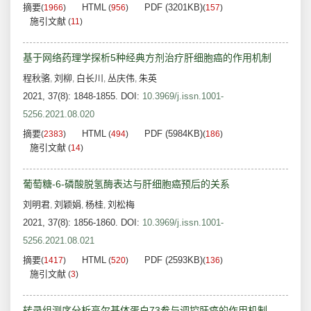
摘要
HTML
PDF (3201KB)
(
1966
)
(
956
)
(
157
)
施引文献
(
11
)
基于网络药理学探析5种经典方剂治疗肝细胞癌的作用机制
程秋骆
刘柳
白长川
丛庆伟
朱英
,
,
,
,
2021, 37(8): 1848-1855.
DOI:
10.3969/j.issn.1001-
5256.2021.08.020
摘要
HTML
PDF (5984KB)
(
2383
)
(
494
)
(
186
)
施引文献
(
14
)
葡萄糖-6-磷酸脱氢酶表达与肝细胞癌预后的关系
刘明君
刘颖娟
杨桂
刘松梅
,
,
,
2021, 37(8): 1856-1860.
DOI:
10.3969/j.issn.1001-
5256.2021.08.021
摘要
HTML
PDF (2593KB)
(
1417
)
(
520
)
(
136
)
施引文献
(
3
)
转录组测序分析高尔基体蛋白73参与调控肝癌的作用机制