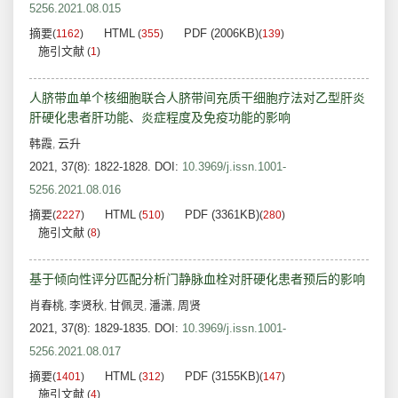
5256.2021.08.015
摘要
HTML
PDF (2006KB)
(
1162
)
(
355
)
(
139
)
施引文献
(
1
)
人脐带血单个核细胞联合人脐带间充质干细胞疗法对乙型肝炎
肝硬化患者肝功能、炎症程度及免疫功能的影响
韩霞
云升
,
2021, 37(8): 1822-1828.
DOI:
10.3969/j.issn.1001-
5256.2021.08.016
摘要
HTML
PDF (3361KB)
(
2227
)
(
510
)
(
280
)
施引文献
(
8
)
基于倾向性评分匹配分析门静脉血栓对肝硬化患者预后的影响
肖春桃
李贤秋
甘佩灵
潘潇
周贤
,
,
,
,
2021, 37(8): 1829-1835.
DOI:
10.3969/j.issn.1001-
5256.2021.08.017
摘要
HTML
PDF (3155KB)
(
1401
)
(
312
)
(
147
)
施引文献
(
4
)