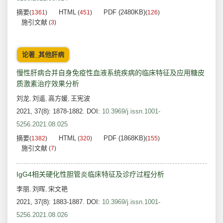
摘要
HTML
PDF (2480KB)
(
1361
)
(
451
)
(
126
)
施引文献
(
3
)
论著_其他肝病
慢性肝病合并自身免疫性血液系统疾病的临床特征及应用糖皮
质激素治疗效果分析
刘龙
刘遥
高方媛
王宪波
,
,
,
2021, 37(8): 1878-1882.
DOI:
10.3969/j.issn.1001-
5256.2021.08.025
摘要
HTML
PDF (1868KB)
(
1382
)
(
320
)
(
155
)
施引文献
(
7
)
IgG4相关硬化性胆管炎临床特征及诊疗过程分析
李丽
刘晖
宋文艳
,
,
2021, 37(8): 1883-1887.
DOI:
10.3969/j.issn.1001-
5256.2021.08.026