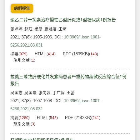
病例报告
聚乙二醇干扰素治疗慢性乙型肝炎致1型糖尿病1例报告
张婷婷
赵珏
杨彦
康姚洁
王煊
,
,
,
,
2021, 37(8): 1905-1906.
DOI:
10.3969/j.issn.1001-
5256.2021.08.031
摘要
HTML
PDF (1839KB)
(
979
)
(
414
)
(
143
)
施引文献
(
1
)
拉莫三嗪致肝硬化并发癫痫患者严重药物超敏反应综合征1例
报告
吴国志
吴国宏
张向磊
丁广智
王蕾
,
,
,
,
2021, 37(8): 1907-1908.
DOI:
10.3969/j.issn.1001-
5256.2021.08.032
摘要
HTML
PDF (2142KB)
(
1280
)
(
543
)
(
241
)
施引文献
(
3
)