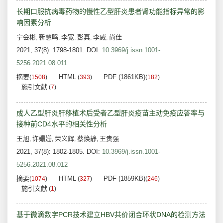
长期口服抗病毒药物的慢性乙型肝炎患者肾功能指标异常的影
响因素分析
宁会彬
靳慧鸣
李宽
彭真
李威
尚佳
,
,
,
,
,
2021, 37(8): 1798-1801.
DOI:
10.3969/j.issn.1001-
5256.2021.08.011
摘要
HTML
PDF (1861KB)
(
1508
)
(
393
)
(
182
)
施引文献
(
7
)
成人乙型肝炎肝移植术后受者乙型肝炎疫苗主动免疫应答率与
接种前CD4水平的相关性分析
王旭
许姗姗
荣义辉
蔡焕静
王贵强
,
,
,
,
2021, 37(8): 1802-1805.
DOI:
10.3969/j.issn.1001-
5256.2021.08.012
摘要
HTML
PDF (1859KB)
(
1074
)
(
327
)
(
246
)
施引文献
(
1
)
基于微滴数字PCR技术建立HBV共价闭合环状DNA的检测方法