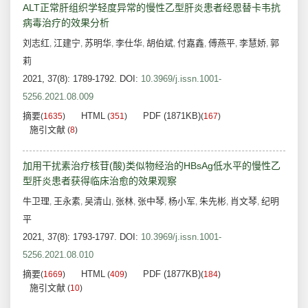
ALT正常肝组织学轻度异常的慢性乙型肝炎患者经恩替卡韦抗
病毒治疗的效果分析
刘志红
江建宁
苏明华
李仕华
胡伯斌
付嘉鑫
傅燕平
李慧娇
郭
,
,
,
,
,
,
,
,
莉
2021, 37(8): 1789-1792.
DOI:
10.3969/j.issn.1001-
5256.2021.08.009
摘要
HTML
PDF (1871KB)
(
1635
)
(
351
)
(
167
)
施引文献
(
8
)
加用干扰素治疗核苷(酸)类似物经治的HBsAg低水平的慢性乙
型肝炎患者获得临床治愈的效果观察
牛卫理
王永素
吴清山
张林
张中琴
杨小军
朱先彬
肖文琴
纪明
,
,
,
,
,
,
,
,
平
2021, 37(8): 1793-1797.
DOI:
10.3969/j.issn.1001-
5256.2021.08.010
摘要
HTML
PDF (1877KB)
(
1669
)
(
409
)
(
184
)
施引文献
(
10
)