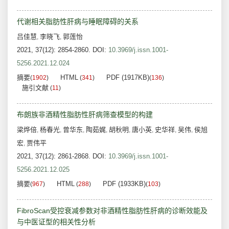
代谢相关脂肪性肝病与睡眠障碍的关系
吕佳慧
李晓飞
郭莲怡
,
,
2021, 37(12): 2854-2860.
DOI:
10.3969/j.issn.1001-
5256.2021.12.024
摘要
HTML
PDF (1917KB)
(
1902
)
(
341
)
(
136
)
施引文献
(
11
)
布朗族非酒精性脂肪性肝病筛查模型的构建
梁烨倍
杨春光
曾华东
陶茹娓
胡秋明
唐小英
史华祥
吴伟
侯旭
,
,
,
,
,
,
,
,
宏
贾伟平
,
2021, 37(12): 2861-2868.
DOI:
10.3969/j.issn.1001-
5256.2021.12.025
摘要
HTML
PDF (1933KB)
(
967
)
(
288
)
(
103
)
FibroScan受控衰减参数对非酒精性脂肪性肝病的诊断效能及
与中医证型的相关性分析