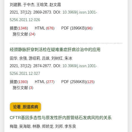
刘建鹏
于中杰
王晗笑
赵文霞
,
,
,
2021, 37(12): 2869-2873.
DOI:
10.3969/j.issn.1001-
5256.2021.12.026
摘要
HTML
PDF (1896KB)
(
1346
)
(
676
)
(
96
)
施引文献
(
24
)
经颈静脉肝穿刺活检在疑难重症肝病诊治中的应用
田华
余强
游绍莉
吕飒
刘树红
朱冰
,
,
,
,
,
2021, 37(12): 2874-2877.
DOI:
10.3969/j.issn.1001-
5256.2021.12.027
摘要
HTML
PDF (2586KB)
(
1393
)
(
277
)
(
125
)
施引文献
(
3
)
论著_胆道疾病
CFTR基因多态性与原发性肝内胆管结石发病风险的关系
梅璇
吴海聪
林静
郑娇龙
刘邦
李东良
,
,
,
,
,