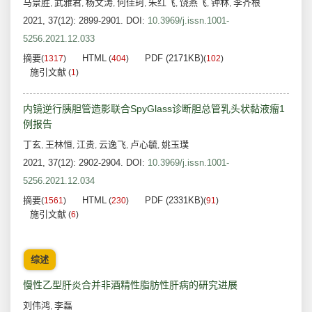
马景胜
武雅君
杨文涛
何佳珂
朱红飞
饶燕飞
钟林
李齐根
,
,
,
,
,
,
,
2021, 37(12): 2899-2901.
DOI:
10.3969/j.issn.1001-
5256.2021.12.033
摘要
HTML
PDF (2171KB)
(
1317
)
(
404
)
(
102
)
施引文献
(
1
)
内镜逆行胰胆管造影联合SpyGlass诊断胆总管乳头状黏液瘤1
例报告
丁玄
王林恒
江贵
云逸飞
卢心毓
姚玉璞
,
,
,
,
,
2021, 37(12): 2902-2904.
DOI:
10.3969/j.issn.1001-
5256.2021.12.034
摘要
HTML
PDF (2331KB)
(
1561
)
(
230
)
(
91
)
施引文献
(
6
)
综述
慢性乙型肝炎合并非酒精性脂肪性肝病的研究进展
刘伟鸿
李磊
,