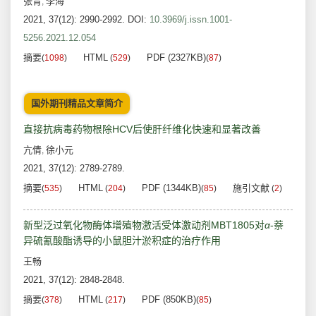
张青
李海
,
2021, 37(12): 2990-2992.
DOI:
10.3969/j.issn.1001-
5256.2021.12.054
摘要
HTML
PDF (2327KB)
(
1098
)
(
529
)
(
87
)
国外期刊精品文章简介
直接抗病毒药物根除HCV后使肝纤维化快速和显著改善
亢倩
徐小元
,
2021, 37(12): 2789-2789.
摘要
HTML
PDF (1344KB)
施引文献
(
535
)
(
204
)
(
85
)
(
2
)
新型泛过氧化物酶体增殖物激活受体激动剂MBT1805对
α
-萘
异硫氰酸酯诱导的小鼠胆汁淤积症的治疗作用
王畅
2021, 37(12): 2848-2848.
摘要
HTML
PDF (850KB)
(
378
)
(
217
)
(
85
)