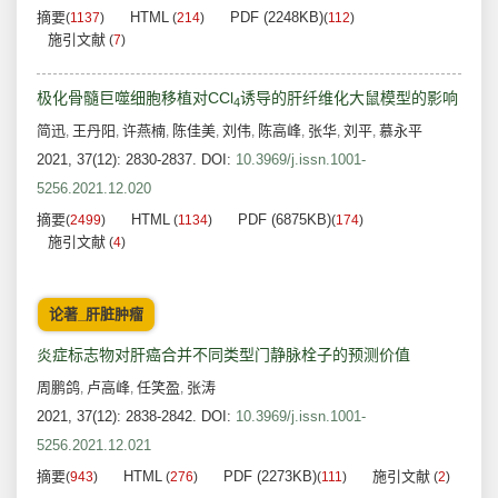
摘要
HTML
PDF (2248KB)
(
1137
)
(
214
)
(
112
)
施引文献
(
7
)
极化骨髓巨噬细胞移植对CCl
诱导的肝纤维化大鼠模型的影响
4
简迅
王丹阳
许燕楠
陈佳美
刘伟
陈高峰
张华
刘平
慕永平
,
,
,
,
,
,
,
,
2021, 37(12): 2830-2837.
DOI:
10.3969/j.issn.1001-
5256.2021.12.020
摘要
HTML
PDF (6875KB)
(
2499
)
(
1134
)
(
174
)
施引文献
(
4
)
论著_肝脏肿瘤
炎症标志物对肝癌合并不同类型门静脉栓子的预测价值
周鹏鸽
卢高峰
任笑盈
张涛
,
,
,
2021, 37(12): 2838-2842.
DOI:
10.3969/j.issn.1001-
5256.2021.12.021
摘要
HTML
PDF (2273KB)
施引文献
(
943
)
(
276
)
(
111
)
(
2
)