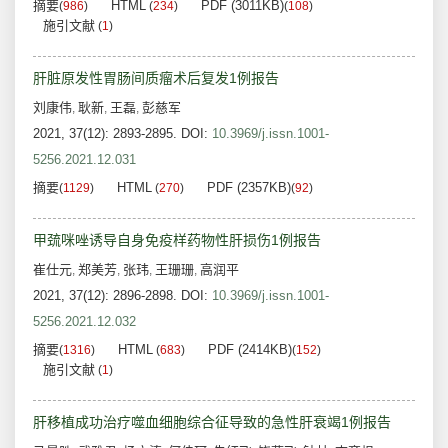
摘要
HTML
PDF (3011KB)
(
986
)
(
234
)
(
108
)
施引文献
(
1
)
肝脏原发性胃肠间质瘤术后复发1例报告
刘康伟
耿新
王磊
彭慈军
,
,
,
2021, 37(12): 2893-2895.
DOI:
10.3969/j.issn.1001-
5256.2021.12.031
摘要
HTML
PDF (2357KB)
(
1129
)
(
270
)
(
92
)
甲巯咪唑诱导自身免疫样药物性肝损伤1例报告
崔仕元
郑美芳
张玮
王珊珊
高润平
,
,
,
,
2021, 37(12): 2896-2898.
DOI:
10.3969/j.issn.1001-
5256.2021.12.032
摘要
HTML
PDF (2414KB)
(
1316
)
(
683
)
(
152
)
施引文献
(
1
)
肝移植成功治疗噬血细胞综合征导致的急性肝衰竭1例报告