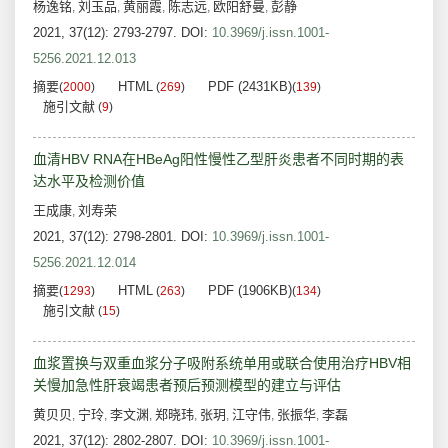
杨逸铭
刘玉品
黄丽霞
陈志远
欧阳舒曼
彭静
,
,
,
,
,
2021, 37(12): 2793-2797.
DOI:
10.3969/j.issn.1001-
5256.2021.12.013
摘要
HTML
PDF (2431KB)
(
2000
)
(
269
)
(
139
)
施引文献
(
9
)
血清HBV RNA在HBeAg阳性慢性乙型肝炎患者不同时期的表
达水平及检测价值
王成康
刘寿荣
,
2021, 37(12): 2798-2801.
DOI:
10.3969/j.issn.1001-
5256.2021.12.014
摘要
HTML
PDF (1906KB)
(
1293
)
(
263
)
(
134
)
施引文献
(
15
)
血浆置换与双重血浆分子吸附系统单用或联合使用治疗HBV相
关慢加急性肝衰竭患者预后预测模型的建立与评估
黄贝贝
宁玲
李文渊
郑晓玮
张玥
江守伟
张振华
李磊
,
,
,
,
,
,
,
2021, 37(12): 2802-2807.
DOI:
10.3969/j.issn.1001-