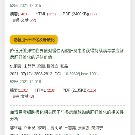
5256.2021.12.015
摘要
HTML
PDF (2400KB)
(
1461
)
(
265
)
(
122
)
施引文献
(
22
)
论著_肝纤维化及肝硬化
降低肝脏弹性临界值对慢性丙型肝炎患者获得持续病毒学应答
后肝纤维化的评估价值
仇丽霞
宋静静
梁珊
柳雅立
张晶
,
,
,
,
2021, 37(12): 2808-2812.
DOI:
10.3969/j.issn.1001-
5256.2021.12.016
摘要
HTML
PDF (2135KB)
(
1131
)
(
218
)
(
115
)
施引文献
(
3
)
血清巨噬细胞极化相关因子与多房棘球蚴病肝纤维化的相关性
分析
鄂维建
芦永良
祁秉民
庞明泉
王志鑫
张灵强
樊海宁
,
,
,
,
,
,