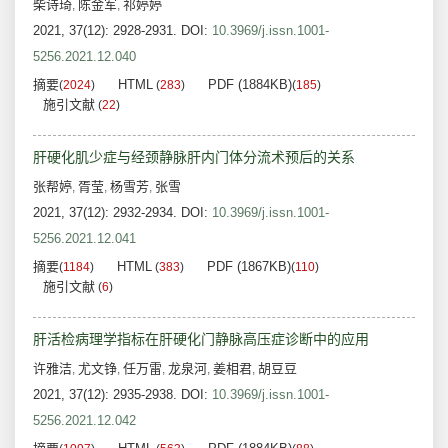
柴诗琦
陈金军
祁婷婷
,
,
2021, 37(12): 2928-2931.
DOI:
10.3969/j.issn.1001-
5256.2021.12.040
摘要
HTML
PDF (1884KB)
(
2024
)
(
283
)
(
185
)
施引文献
(
22
)
肝硬化肌少症与经颈静脉肝内门体分流术预后的关系
张帮婷
胥莹
杨雪芳
张雪
,
,
,
2021, 37(12): 2932-2934.
DOI:
10.3969/j.issn.1001-
5256.2021.12.041
摘要
HTML
PDF (1867KB)
(
1184
)
(
383
)
(
110
)
施引文献
(
6
)
肝活检病理学指标在肝硬化门静脉高压症诊断中的应用
许雅洁
尤文铮
任万雷
龙泉河
姜相君
胡豆豆
,
,
,
,
,
2021, 37(12): 2935-2938.
DOI:
10.3969/j.issn.1001-
5256.2021.12.042