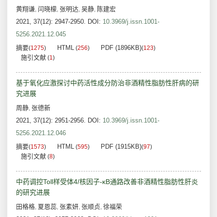
黄翔谦
闫晓檬
张明达
吴静
陈建宏
,
,
,
,
2021, 37(12): 2947-2950.
DOI:
10.3969/j.issn.1001-
5256.2021.12.045
摘要
HTML
PDF (1896KB)
(
1275
)
(
256
)
(
123
)
施引文献
(
1
)
基于氧化应激探讨中药活性成分防治非酒精性脂肪性肝病的研
究进展
周静
张德新
,
2021, 37(12): 2951-2956.
DOI:
10.3969/j.issn.1001-
5256.2021.12.046
摘要
HTML
PDF (1915KB)
(
1573
)
(
595
)
(
97
)
施引文献
(
8
)
中药调控Toll样受体4/核因子-κB通路改善非酒精性脂肪性肝炎
的研究进展
田格格
夏恩蕊
张素妍
张顺贞
徐福荣
,
,
,
,