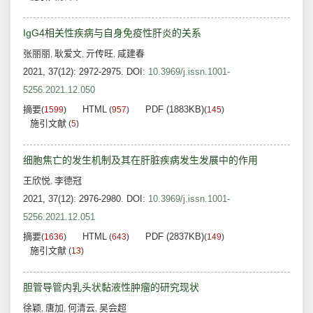
IgG4相关性疾病与自身免疫性肝炎的关系
张丽丽
耿爱文
亓传旺
咸建春
,
,
,
2021, 37(12): 2972-2975.
DOI:
10.3969/j.issn.1001-
5256.2021.12.050
摘要
HTML
PDF (1883KB)
(
1599
)
(
957
)
(
145
)
施引文献
(
5
)
细胞焦亡的发生机制及其在肝脏疾病发生发展中的作用
王欣悦
李德冠
,
2021, 37(12): 2976-2980.
DOI:
10.3969/j.issn.1001-
5256.2021.12.051
摘要
HTML
PDF (2837KB)
(
1636
)
(
643
)
(
149
)
施引文献
(
13
)
胆管导管内乳头状黏液性肿瘤的研究现状
徐颖
唐加
何清云
吴会超
,
,
,