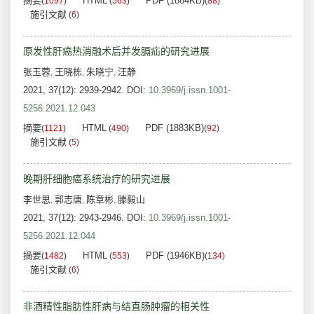
摘要
HTML
PDF (1884KB)
(
1097
)
(
563
)
(
88
)
施引文献
(
6
)
原发性肝癌热消融术后并发膈疝的研究进展
张玉蓉
王晓栋
朱晓宁
汪静
,
,
,
2021, 37(12): 2939-2942.
DOI:
10.3969/j.issn.1001-
5256.2021.12.043
摘要
HTML
PDF (1883KB)
(
1121
)
(
490
)
(
92
)
施引文献
(
5
)
晚期肝细胞癌系统治疗的研究进展
李世思
郭志唐
陈章彬
滕毅山
,
,
,
2021, 37(12): 2943-2946.
DOI:
10.3969/j.issn.1001-
5256.2021.12.044
摘要
HTML
PDF (1946KB)
(
1482
)
(
553
)
(
134
)
施引文献
(
6
)
非酒精性脂肪性肝病与结直肠肿瘤的相关性