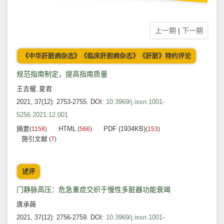
上一期
|
下一期
《中华肝脏病杂志》《临床肝胆病杂志》《肝脏》特约评论
规范指南制定，提高指南质量
王吉耀
夏君
,
2021, 37(12): 2753-2755.
DOI:
10.3969/j.issn.1001-
5256.2021.12.001
摘要
HTML
PDF (1934KB)
(
1158
)
(
566
)
(
153
)
施引文献
(
7
)
述评
门静脉高压：危急重症交织于慢性多脏器功能衰竭
唐承薇
2021, 37(12): 2756-2759.
DOI:
10.3969/j.issn.1001-