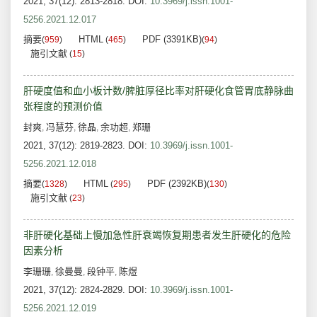
2021, 37(12): 2813-2818.
DOI:
10.3969/j.issn.1001-
5256.2021.12.017
摘要
HTML
PDF (3391KB)
(
959
)
(
465
)
(
94
)
施引文献
(
15
)
肝硬度值和血小板计数/脾脏厚径比率对肝硬化食管胃底静脉曲
张程度的预测价值
封爽
冯慧芬
徐晶
余功超
郑珊
,
,
,
,
2021, 37(12): 2819-2823.
DOI:
10.3969/j.issn.1001-
5256.2021.12.018
摘要
HTML
PDF (2392KB)
(
1328
)
(
295
)
(
130
)
施引文献
(
23
)
非肝硬化基础上慢加急性肝衰竭恢复期患者发生肝硬化的危险
因素分析
李珊珊
徐曼曼
段钟平
陈煜
,
,
,
2021, 37(12): 2824-2829.
DOI:
10.3969/j.issn.1001-
5256.2021.12.019