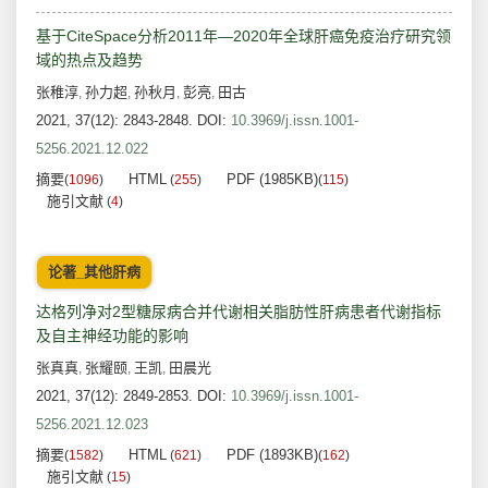
基于CiteSpace分析2011年—2020年全球肝癌免疫治疗研究领
域的热点及趋势
张稚淳
孙力超
孙秋月
彭亮
田古
,
,
,
,
2021, 37(12): 2843-2848.
DOI:
10.3969/j.issn.1001-
5256.2021.12.022
摘要
HTML
PDF (1985KB)
(
1096
)
(
255
)
(
115
)
施引文献
(
4
)
论著_其他肝病
达格列净对2型糖尿病合并代谢相关脂肪性肝病患者代谢指标
及自主神经功能的影响
张真真
张耀颐
王凯
田晨光
,
,
,
2021, 37(12): 2849-2853.
DOI:
10.3969/j.issn.1001-
5256.2021.12.023
摘要
HTML
PDF (1893KB)
(
1582
)
(
621
)
(
162
)
施引文献
(
15
)