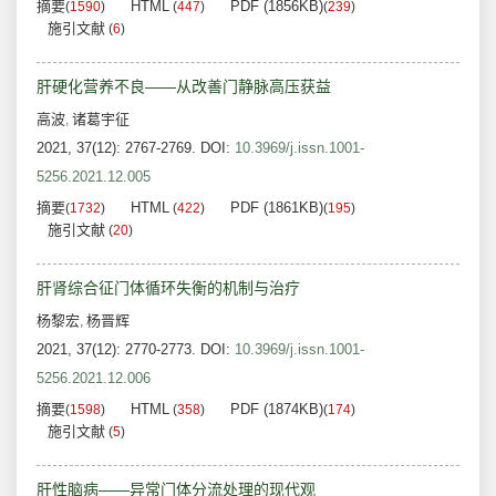
摘要
HTML
PDF (1856KB)
(
1590
)
(
447
)
(
239
)
施引文献
(
6
)
肝硬化营养不良——从改善门静脉高压获益
高波
诸葛宇征
,
2021, 37(12): 2767-2769.
DOI:
10.3969/j.issn.1001-
5256.2021.12.005
摘要
HTML
PDF (1861KB)
(
1732
)
(
422
)
(
195
)
施引文献
(
20
)
肝肾综合征门体循环失衡的机制与治疗
杨黎宏
杨晋辉
,
2021, 37(12): 2770-2773.
DOI:
10.3969/j.issn.1001-
5256.2021.12.006
摘要
HTML
PDF (1874KB)
(
1598
)
(
358
)
(
174
)
施引文献
(
5
)
肝性脑病——异常门体分流处理的现代观