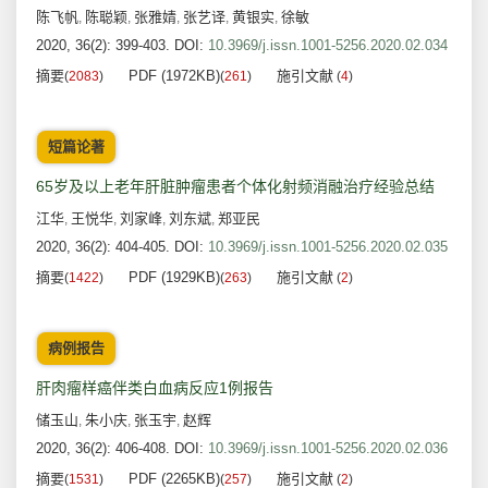
陈飞帆
陈聪颖
张雅婧
张艺译
黄银实
徐敏
,
,
,
,
,
2020, 36(2): 399-403.
DOI:
10.3969/j.issn.1001-5256.2020.02.034
摘要
PDF (1972KB)
施引文献
(
2083
)
(
261
)
(
4
)
短篇论著
65岁及以上老年肝脏肿瘤患者个体化射频消融治疗经验总结
江华
王悦华
刘家峰
刘东斌
郑亚民
,
,
,
,
2020, 36(2): 404-405.
DOI:
10.3969/j.issn.1001-5256.2020.02.035
摘要
PDF (1929KB)
施引文献
(
1422
)
(
263
)
(
2
)
病例报告
肝肉瘤样癌伴类白血病反应1例报告
储玉山
朱小庆
张玉宇
赵辉
,
,
,
2020, 36(2): 406-408.
DOI:
10.3969/j.issn.1001-5256.2020.02.036
摘要
PDF (2265KB)
施引文献
(
1531
)
(
257
)
(
2
)