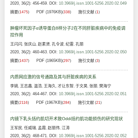
2020, 36(2): 456-459.
DOI:
10.3969/j.issn.1001-5256.2020.02.049
摘要
PDF (1976KB)
施引文献
(
1475
)
(
338
)
(
1
)
肿瘤坏死因子α诱导蛋白8样分子2在不同肝脏疾病中的免疫调
控作用
王闪闪
张庆山
赵素贤
孔令波
纪雷
孔丽
,
,
,
,
,
2020, 36(2): 460-463.
DOI:
10.3969/j.issn.1001-5256.2020.02.050
摘要
PDF (1965KB)
施引文献
(
1437
)
(
297
)
(
3
)
内质网应激的信号通路及其与肝脏疾病的关系
李姚
王志鑫
温浩
王海久
才让东智
于文昊
张丽
樊海宁
,
,
,
,
,
,
,
2020, 36(2): 464-467.
DOI:
10.3969/j.issn.1001-5256.2020.02.051
摘要
PDF (1967KB)
施引文献
(
2116
)
(
284
)
(
21
)
内镜下乳头括约肌切开术致Oddi括约肌功能损伤的研究现状
王军民
任威瑞
孟霞
赵丽伟
江涛
,
,
,
,
2020, 36(2): 468-471.
DOI:
10.3969/j.issn.1001-5256.2020.02.052