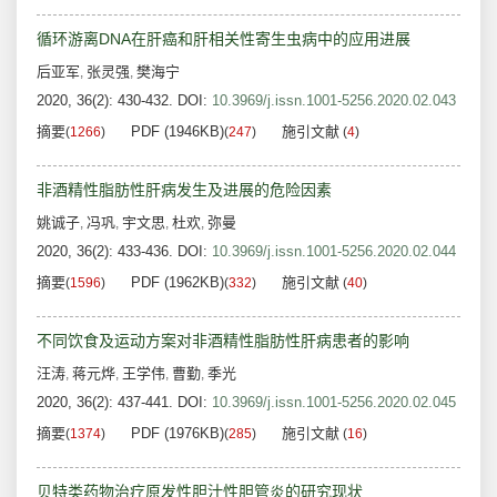
循环游离DNA在肝癌和肝相关性寄生虫病中的应用进展
后亚军
张灵强
樊海宁
,
,
2020, 36(2): 430-432.
DOI:
10.3969/j.issn.1001-5256.2020.02.043
摘要
PDF (1946KB)
施引文献
(
1266
)
(
247
)
(
4
)
非酒精性脂肪性肝病发生及进展的危险因素
姚诚子
冯巩
宇文思
杜欢
弥曼
,
,
,
,
2020, 36(2): 433-436.
DOI:
10.3969/j.issn.1001-5256.2020.02.044
摘要
PDF (1962KB)
施引文献
(
1596
)
(
332
)
(
40
)
不同饮食及运动方案对非酒精性脂肪性肝病患者的影响
汪涛
蒋元烨
王学伟
曹勤
季光
,
,
,
,
2020, 36(2): 437-441.
DOI:
10.3969/j.issn.1001-5256.2020.02.045
摘要
PDF (1976KB)
施引文献
(
1374
)
(
285
)
(
16
)
贝特类药物治疗原发性胆汁性胆管炎的研究现状