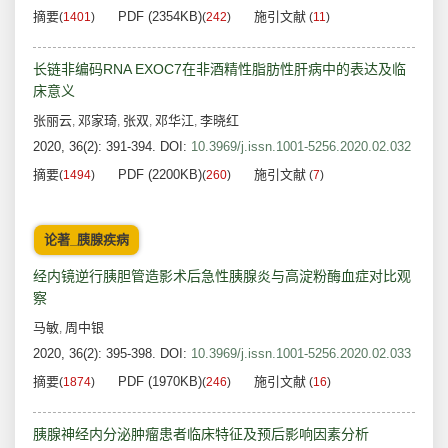
摘要
PDF (2354KB)
施引文献
(
1401
)
(
242
)
(
11
)
长链非编码RNA EXOC7在非酒精性脂肪性肝病中的表达及临
床意义
张丽云
邓家琦
张双
邓华江
李晓红
,
,
,
,
2020, 36(2): 391-394.
DOI:
10.3969/j.issn.1001-5256.2020.02.032
摘要
PDF (2200KB)
施引文献
(
1494
)
(
260
)
(
7
)
论著_胰腺疾病
经内镜逆行胰胆管造影术后急性胰腺炎与高淀粉酶血症对比观
察
马敏
周中银
,
2020, 36(2): 395-398.
DOI:
10.3969/j.issn.1001-5256.2020.02.033
摘要
PDF (1970KB)
施引文献
(
1874
)
(
246
)
(
16
)
胰腺神经内分泌肿瘤患者临床特征及预后影响因素分析