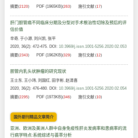
摘要
PDF (1965KB)
施引文献
(
2120
)
(
263
)
(
17
)
肝门胆管癌不同临床分期及分型对手术根治性切除及预后的评
估价值
辛奇
于小源
刘兴凯
张平
,
,
,
2020, 36(2): 472-475.
DOI:
10.3969/j.issn.1001-5256.2020.02.053
摘要
PDF (1962KB)
施引文献
(
2343
)
(
329
)
(
12
)
胆管内乳头状肿瘤的研究现状
王士东
王小玮
刘国红
田字彬
赵清喜
,
,
,
,
2020, 36(2): 476-480.
DOI:
10.3969/j.issn.1001-5256.2020.02.054
摘要
PDF (1973KB)
施引文献
(
2295
)
(
346
)
(
10
)
国外期刊精品文章简介
亚洲、欧洲及美洲人群中自身免疫性肝炎发病率和患病率的流
行病学特点:系统综述与荟萃分析