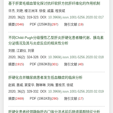
基于肝窦毛细血管化探讨抗纤软肝方抗肝纤维化的作用机制
许杰
刘艳
楼汪洲洋
徐俊
戚露
程良斌
,
,
,
,
,
2020, 36(2): 319-323.
DOI:
10.3969/j.issn.1001-5256.2020.02.017
摘要
PDF (2259KB)
施引文献
(
2046
)
(
297
)
(
19
)
不同Child-Pugh分级慢性乙型肝炎肝硬化患者糖代谢、胰岛素
分泌情况及其与炎症反应的相关性分析
刘丽
江颖仪
刘景
,
,
2020, 36(2): 324-328.
DOI:
10.3969/j.issn.1001-5256.2020.02.018
摘要
PDF (2063KB)
施引文献
(
1915
)
(
301
)
(
40
)
肝硬化合并糖尿病患者发生低血糖症的临床分析
赵娟
惠威
窦爱华
魏琳琳
刘梅
董桂芳
徐斌
,
,
,
,
,
,
2020, 36(2): 329-332.
DOI:
10.3969/j.issn.1001-5256.2020.02.019
摘要
PDF (1961KB)
施引文献
(
2469
)
(
290
)
(
17
)
肝硬化患者经颈静脉肝内门体分流术前后肠道菌群特征分析