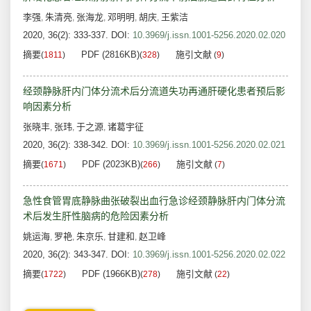
李强
朱清亮
张海龙
邓明明
胡庆
王紫洁
,
,
,
,
,
2020, 36(2): 333-337.
DOI:
10.3969/j.issn.1001-5256.2020.02.020
摘要
PDF (2816KB)
施引文献
(
1811
)
(
328
)
(
9
)
经颈静脉肝内门体分流术后分流道失功再通肝硬化患者预后影
响因素分析
张晓丰
张玮
于之源
诸葛宇征
,
,
,
2020, 36(2): 338-342.
DOI:
10.3969/j.issn.1001-5256.2020.02.021
摘要
PDF (2023KB)
施引文献
(
1671
)
(
266
)
(
7
)
急性食管胃底静脉曲张破裂出血行急诊经颈静脉肝内门体分流
术后发生肝性脑病的危险因素分析
姚运海
罗艳
朱京乐
甘建和
赵卫峰
,
,
,
,
2020, 36(2): 343-347.
DOI:
10.3969/j.issn.1001-5256.2020.02.022
摘要
PDF (1966KB)
施引文献
(
1722
)
(
278
)
(
22
)