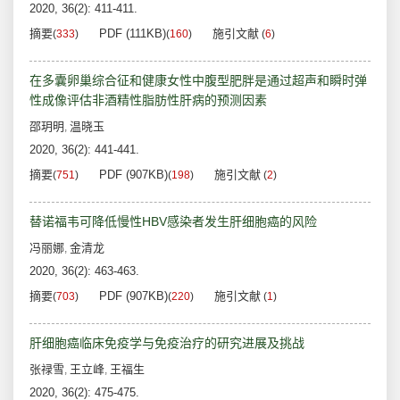
2020, 36(2): 411-411.
摘要
PDF (111KB)
施引文献
(
333
)
(
160
)
(
6
)
在多囊卵巢综合征和健康女性中腹型肥胖是通过超声和瞬时弹
性成像评估非酒精性脂肪性肝病的预测因素
邵玥明
温晓玉
,
2020, 36(2): 441-441.
摘要
PDF (907KB)
施引文献
(
751
)
(
198
)
(
2
)
替诺福韦可降低慢性HBV感染者发生肝细胞癌的风险
冯丽娜
金清龙
,
2020, 36(2): 463-463.
摘要
PDF (907KB)
施引文献
(
703
)
(
220
)
(
1
)
肝细胞癌临床免疫学与免疫治疗的研究进展及挑战
张禄雪
王立峰
王福生
,
,
2020, 36(2): 475-475.