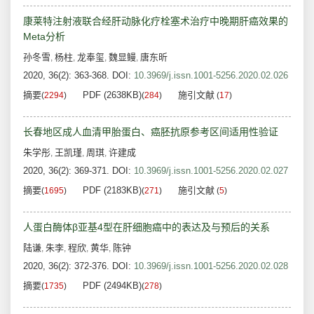
康莱特注射液联合经肝动脉化疗栓塞术治疗中晚期肝癌效果的
Meta分析
孙冬雪
杨柱
龙奉玺
魏显鳗
唐东昕
,
,
,
,
2020, 36(2): 363-368.
DOI:
10.3969/j.issn.1001-5256.2020.02.026
摘要
PDF (2638KB)
施引文献
(
2294
)
(
284
)
(
17
)
长春地区成人血清甲胎蛋白、癌胚抗原参考区间适用性验证
朱学彤
王凯瑾
周琪
许建成
,
,
,
2020, 36(2): 369-371.
DOI:
10.3969/j.issn.1001-5256.2020.02.027
摘要
PDF (2183KB)
施引文献
(
1695
)
(
271
)
(
5
)
人蛋白酶体β亚基4型在肝细胞癌中的表达及与预后的关系
陆谦
朱李
程欣
黄华
陈钟
,
,
,
,
2020, 36(2): 372-376.
DOI:
10.3969/j.issn.1001-5256.2020.02.028
摘要
PDF (2494KB)
(
1735
)
(
278
)