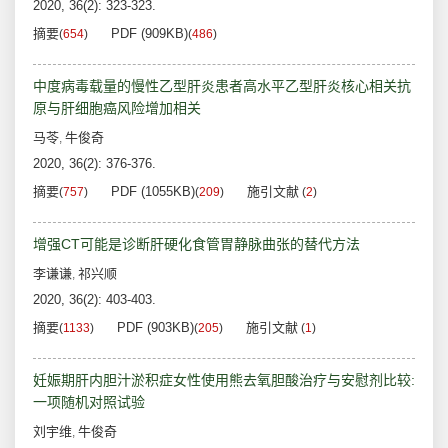
2020, 36(2): 323-323.
摘要
PDF (909KB)
(
654
)
(
486
)
中度病毒载量的慢性乙型肝炎患者高水平乙型肝炎核心相关抗
原与肝细胞癌风险增加相关
马苓
牛俊奇
,
2020, 36(2): 376-376.
摘要
PDF (1055KB)
施引文献
(
757
)
(
209
)
(
2
)
增强CT可能是诊断肝硬化食管胃静脉曲张的替代方法
李谦谦
祁兴顺
,
2020, 36(2): 403-403.
摘要
PDF (903KB)
施引文献
(
1133
)
(
205
)
(
1
)
妊娠期肝内胆汁淤积症女性使用熊去氧胆酸治疗与安慰剂比较:
一项随机对照试验
刘宇维
牛俊奇
,