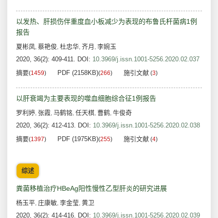
以发热、肝损伤伴重度血小板减少为表现的布鲁氏杆菌病1例
报告
夏彬凤
蔡艳俊
杜忠华
齐月
李婉玉
,
,
,
,
2020, 36(2): 409-411.
DOI:
10.3969/j.issn.1001-5256.2020.02.037
摘要
PDF (2158KB)
施引文献
(
1459
)
(
266
)
(
3
)
以肝衰竭为主要表现的噬血细胞综合征1例报告
罗利婷
张霞
马鹤铭
任天棋
曹鹤
牛俊奇
,
,
,
,
,
2020, 36(2): 412-413.
DOI:
10.3969/j.issn.1001-5256.2020.02.038
摘要
PDF (1975KB)
施引文献
(
1397
)
(
255
)
(
4
)
综述
粪菌移植治疗HBeAg阳性慢性乙型肝炎的研究进展
杨玉平
庄康敏
李金莹
黄卫
,
,
,
2020, 36(2): 414-416.
DOI:
10.3969/j.issn.1001-5256.2020.02.039