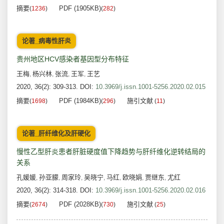
摘要
PDF (1905KB)
(
1236
)
(
282
)
论著_病毒性肝炎
贵州地区HCV感染者基因型分布特征
王梅
杨兴林
张流
王军
王艺
,
,
,
,
2020, 36(2): 309-313.
DOI:
10.3969/j.issn.1001-5256.2020.02.015
摘要
PDF (1984KB)
施引文献
(
1698
)
(
296
)
(
11
)
论著_肝纤维化及肝硬化
慢性乙型肝炎患者肝脏硬度值下降趋势与肝纤维化逆转结局的
关系
孔媛媛
孙亚朦
周家玲
吴晓宁
马红
欧晓娟
贾继东
尤红
,
,
,
,
,
,
,
2020, 36(2): 314-318.
DOI:
10.3969/j.issn.1001-5256.2020.02.016
摘要
PDF (2028KB)
施引文献
(
2674
)
(
730
)
(
25
)