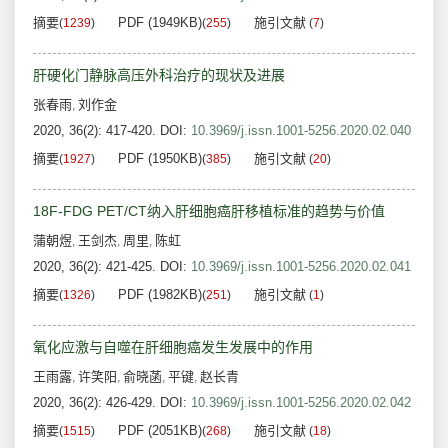
摘要
PDF (1949KB)
施引文献
(
1239
)
(
255
)
(
7
)
肝硬化门静脉高压外科治疗的现状及进展
张春雨
刘作金
,
2020, 36(2): 417-420.
DOI:
10.3969/j.issn.1001-5256.2020.02.040
摘要
PDF (1950KB)
施引文献
(
1927
)
(
385
)
(
20
)
18F-FDG PET/CT纳入肝细胞癌肝移植标准的趋势与价值
蒲朝煜
王剑杰
周里
陈虹
,
,
,
2020, 36(2): 421-425.
DOI:
10.3969/j.issn.1001-5256.2020.02.041
摘要
PDF (1982KB)
施引文献
(
1326
)
(
251
)
(
1
)
氧化应激与自噬在肝细胞癌发生发展中的作用
王雨露
许笑阳
俞晓菡
平键
赵长青
,
,
,
,
2020, 36(2): 426-429.
DOI:
10.3969/j.issn.1001-5256.2020.02.042
摘要
PDF (2051KB)
施引文献
(
1515
)
(
268
)
(
18
)