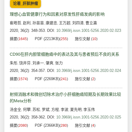
论著_肝脏肿瘤
理想心血管健康行为和因素对原发性肝癌发病的影响
崔皓哲
赵利
孙苗苗
康建忠
王万超
刘四清
曹立瀛
,
,
,
,
,
,
2020, 36(2): 348-353.
DOI:
10.3969/j.issn.1001-5256.2020.02.023
摘要
PDF (2213KB)
施引文献
(
1645
)
(
255
)
(
10
)
CD90在肝内胆管细胞癌中的表达及其与患者预后不良的关系
朱彤
饶井芬
刘承一
肇爽
张力
,
,
,
,
2020, 36(2): 354-357.
DOI:
10.3969/j.issn.1001-5256.2020.02.024
摘要
PDF (2269KB)
施引文献
(
1574
)
(
241
)
(
2
)
射频消融术和微创切除术治疗小肝细胞癌短期及长期效果比较
的Meta分析
汤金全
何攀
苏松
罗斌
方程
李波
夏先明
李玉伟
,
,
,
,
,
,
,
2020, 36(2): 358-362.
DOI:
10.3969/j.issn.1001-5256.2020.02.025
摘要
PDF (2366KB)
施引文献
(
2080
)
(
280
)
(
4
)