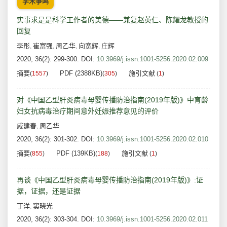
学术争鸣
实事求是是科学工作者的美德——兼复赵英仁、陈耀龙教授的
回复
李彤
崔富强
周乙华
向宽辉
庄辉
,
,
,
,
2020, 36(2): 299-300.
DOI:
10.3969/j.issn.1001-5256.2020.02.009
摘要
PDF (2388KB)
施引文献
(
1557
)
(
305
)
(
1
)
对《中国乙型肝炎病毒母婴传播防治指南(2019年版)》中育龄
妇女抗病毒治疗期间意外妊娠推荐意见的评价
咸建春
周乙华
,
2020, 36(2): 301-302.
DOI:
10.3969/j.issn.1001-5256.2020.02.010
摘要
PDF (139KB)
施引文献
(
855
)
(
188
)
(
1
)
再谈《中国乙型肝炎病毒母婴传播防治指南(2019年版)》:证
据，证据，还是证据
丁洋
窦晓光
,
2020, 36(2): 303-304.
DOI:
10.3969/j.issn.1001-5256.2020.02.011