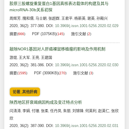
胶原三股螺旋重复蛋白1基因真核表达载体的构建及其与
microRNA-30b关系初探
周辉芳
隗和儒
马士朝
张超群
王君平
杨新英
谢英
孙殿兴
,
,
,
,
,
,
,
2020, 36(2): 377-380.
DOI:
10.3969/j.issn.1001-5256.2020.02.029
摘要
PDF (1075KB)
施引文献
(
666
)
(
145
)
(
2
)
敲除NOR1基因对人肝癌裸鼠移植瘤的影响及作用机制
游焜
王大军
王亮
王建国
,
,
,
2020, 36(2): 381-386.
DOI:
10.3969/j.issn.1001-5256.2020.02.030
摘要
PDF (3090KB)
施引文献
(
1595
)
(
270
)
(
3
)
论著_其他肝病
陕西地区肝衰竭病因构成及变迁特点分析
闫涛涛
李娟
付珊
张柔
任丹凤
朱丽
刘锦锋
何英利
赵英仁
张欣
,
,
,
,
,
,
,
,
,
欣
2020, 36(2): 387-390.
DOI:
10.3969/j.issn.1001-5256.2020.02.031