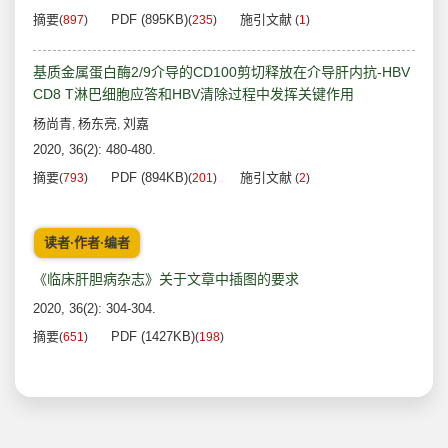
摘要
PDF (895KB)
施引文献
(
897
)
(
235
)
(
1
)
基质金属蛋白酶2/9介导的CD100剪切释放在介导肝内抗-HBV
CD8 T淋巴细胞应答和HBV清除过程中发挥关键作用
杨尚青
杨东亮
刘嘉
,
,
2020, 36(2): 480-480.
摘要
PDF (894KB)
施引文献
(
793
)
(
201
)
(
2
)
读者·作者·编者
《临床肝胆病杂志》关于文章中插图的要求
2020, 36(2): 304-304.
摘要
PDF (1427KB)
(
651
)
(
198
)